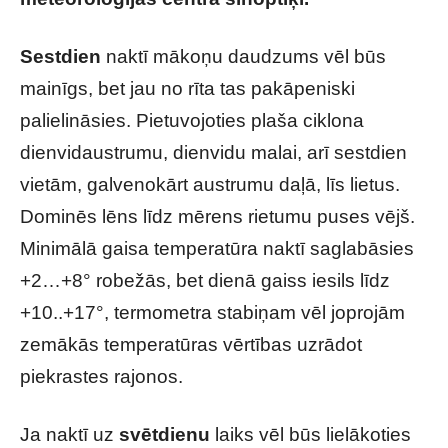
Sestdien
naktī mākoņu daudzums vēl būs
mainīgs, bet jau no rīta tas pakāpeniski
palielināsies. Pietuvojoties plaša ciklona
dienvidaustrumu, dienvidu malai, arī sestdien
vietām, galvenokārt austrumu daļā, līs lietus.
Dominēs lēns līdz mērens rietumu puses vējš.
Minimālā gaisa temperatūra naktī saglabāsies
+2…+8° robežās, bet dienā gaiss iesils līdz
+10..+17°, termometra stabiņam vēl joprojām
zemākās temperatūras vērtības uzrādot
piekrastes rajonos.
Ja naktī uz
svētdienu
laiks vēl būs lielākoties