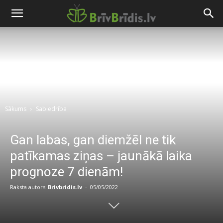
Sākums
Sabiedrība
Gan labas, gan diemžēl ne tik
patīkamas ziņas – jaunākā laika
prognoze 7 dienām!
Raksta autors
Brivbridis.lv
-
05/05/2022