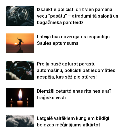
Izsauktie policisti drīz vien pamana
vecu “pasātu” – atradumi tā salonā un
bagāžniekā pārsteidz
Latvijā būs novērojams iespaidīgs
Saules aptumsums
Preiļu pusē apturot parastu
automašīnu, policisti pat iedomāties
nespēja, kas sēž pie stūres!
Diemžēl ceturtdienas rīts nesis arī
traģisku vēsti
Latgalē vairākiem kungiem bēdīgi
beidzas mēģinājums atkārtot