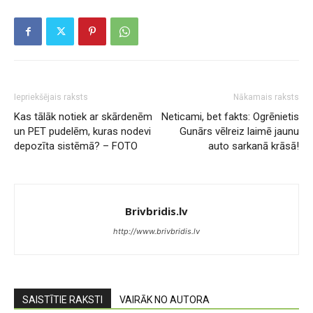
Iepriekšējais raksts
Nākamais raksts
Kas tālāk notiek ar skārdenēm
Neticami, bet fakts: Ogrēnietis
un PET pudelēm, kuras nodevi
Gunārs vēlreiz laimē jaunu
depozīta sistēmā? – FOTO
auto sarkanā krāsā!
Brivbridis.lv
http://www.brivbridis.lv
SAISTĪTIE RAKSTI
VAIRĀK NO AUTORA