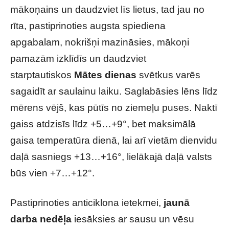
mākoņains un daudzviet līs lietus, tad jau no
rīta, pastiprinoties augsta spiediena
apgabalam, nokrišņi mazināsies, mākoņi
pamazām izklīdīs un daudzviet
starptautiskos
Mātes dienas
svētkus varēs
sagaidīt ar saulainu laiku. Saglabāsies lēns līdz
mērens vējš, kas pūtīs no ziemeļu puses. Naktī
gaiss atdzisīs līdz +5…+9°, bet maksimālā
gaisa temperatūra dienā, lai arī vietām dienvidu
daļā sasniegs +13…+16°, lielākajā daļā valsts
būs vien +7…+12°.
Pastiprinoties anticiklona ietekmei,
jaunā
darba nedēļa
iesāksies ar sausu un vēsu