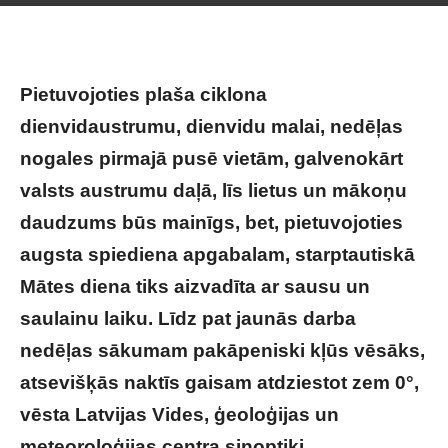
Pietuvojoties plaša ciklona
dienvidaustrumu, dienvidu malai, nedēļas
nogales pirmajā pusē vietām, galvenokārt
valsts austrumu daļā, līs lietus un mākoņu
daudzums būs mainīgs, bet, pietuvojoties
augsta spiediena apgabalam, starptautiskā
Mātes diena tiks aizvadīta ar sausu un
saulainu laiku. Līdz pat jaunās darba
nedēļas sākumam pakāpeniski kļūs vēsāks,
atsevišķās naktīs gaisam atdziestot zem 0°,
vēsta Latvijas Vides, ģeoloģijas un
meteoroloģijas centra sinoptiķi.