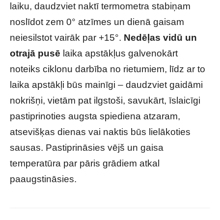
laiku, daudzviet naktī termometra stabiņam
noslīdot zem 0° atzīmes un dienā gaisam
neiesilstot vairāk par +15°.
Nedēļas vidū un
otrajā pusē
laika apstākļus galvenokārt
noteiks ciklonu darbība no rietumiem, līdz ar to
laika apstākļi būs mainīgi – daudzviet gaidāmi
nokrišņi, vietām pat ilgstoši, savukārt, īslaicīgi
pastiprinoties augsta spiediena atzaram,
atsevišķas dienas vai naktis būs lielākoties
sausas. Pastiprināsies vējš un gaisa
temperatūra par pāris grādiem atkal
paaugstināsies.