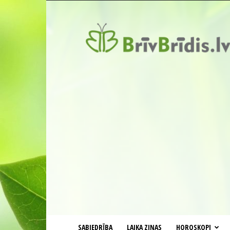
BrīvBrīdis.lv
SABIEDRĪBA
LAIKA ZIŅAS
HOROSKOPI