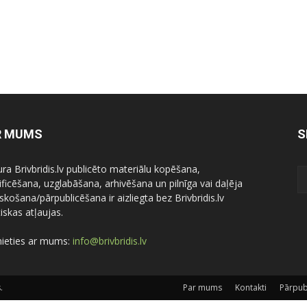
R MUMS
S
ura Brivbridis.lv publicēto materiālu kopēšana,
ficēšana, uzglabāšana, arhivēšana un pilnīga vai daļēja
skošana/pārpublicēšana ir aizliegta bez Brivbridis.lv
iskas atļaujas.
nieties ar mums:
info@brivbridis.lv
.
Par mums
Kontakti
Pārpub