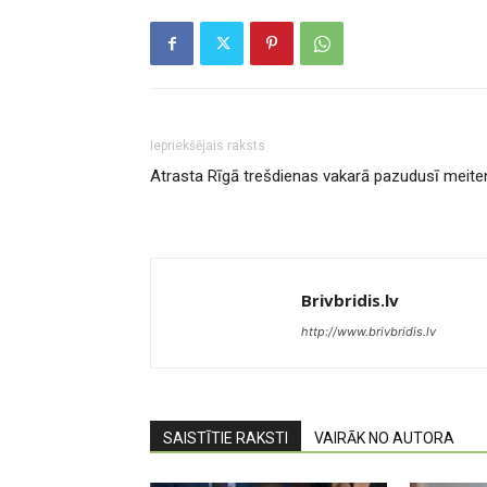
Iepriekšējais raksts
Atrasta Rīgā trešdienas vakarā pazudusī meite
Brivbridis.lv
http://www.brivbridis.lv
SAISTĪTIE RAKSTI
VAIRĀK NO AUTORA