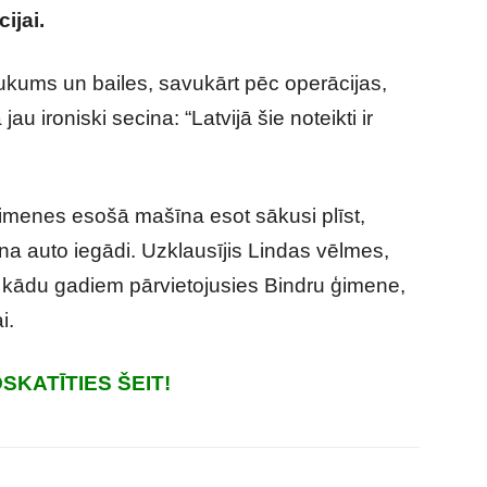
ijai.
ukums un bailes, savukārt pēc operācijas,
u ironiski secina: “Latvijā šie noteikti ir
 ģimenes esošā mašīna esot sākusi plīst,
na auto iegādi. Uzklausījis Lindas vēlmes,
r kādu gadiem pārvietojusies Bindru ģimene,
i.
SKATĪTIES ŠEIT!