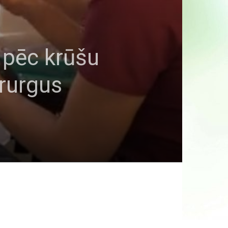
 pēc krūšu
irurgus