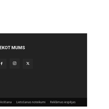
EKOT MUMS
licēšana
Lietošanas noteikumi
Reklāmas iespējas