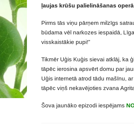
ļaujas krūšu palielināšanas operāc
Pirms tās viņu pārņem milzīgs satra
būdama vēl narkozes iespaidā, Līga ja
visskaistākie pupi!”
Tikmēr Uģis Kuģis sievai atklāj, ka
tāpēc ierosina apsvērt domu par jau
Uģis internetā atrod tādu mašīnu, a
tāpēc viņš nekavējoties zvana Agrita
Šova jaunāko epizodi iespējams
NO