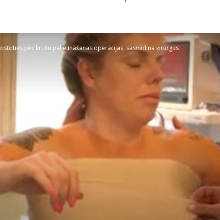
stoties pēc krūšu palielināšanas operācijas, sasmīdina ķirurgus