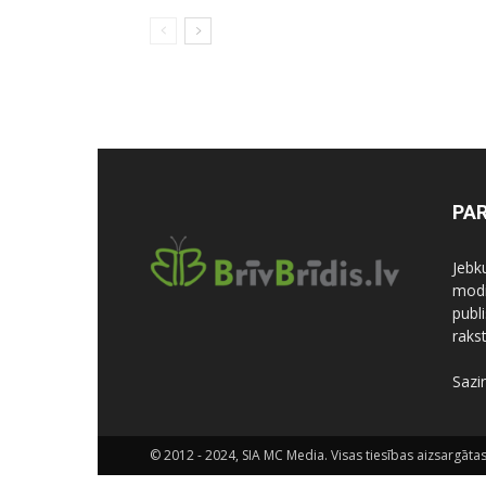
PA
Jebk
modi
publi
rakst
Sazi
© 2012 - 2024, SIA MC Media. Visas tiesības aizsargātas