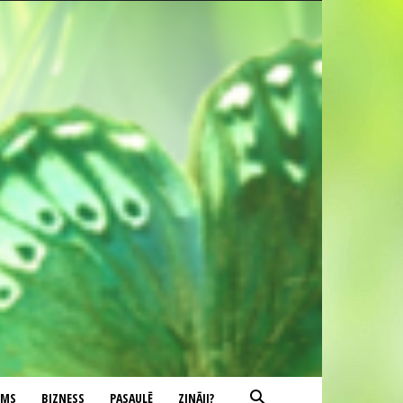
UMS
BIZNESS
PASAULĒ
ZINĀJI?