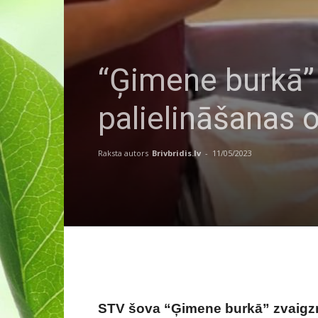
“Ģimene burkā”
palielināšanas 
Raksta autors
Brivbridis.lv
-
11/05/2023
STV šova “Ģimene burkā” zvaigzn