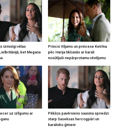
js izmisīgi vēlas
Princis Viljams un princese Ketrīna
Lielbritānijā, bet Megana
pēc Harija tikšanās ar karali
na
nosūtījuši nepārprotamu vēstījumu
necer uz izlīgumu ar
Pēkšņs pavērsiens saasina spriedzi
eganu
starp Saseksas hercogpāri un
karalisko ģimeni