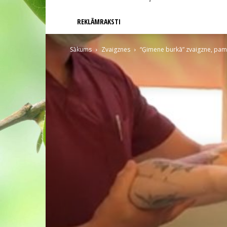
REKLĀMRAKSTI
Sākums
Zvaigznes
“Ģimene burkā” zvaigzne, pamo