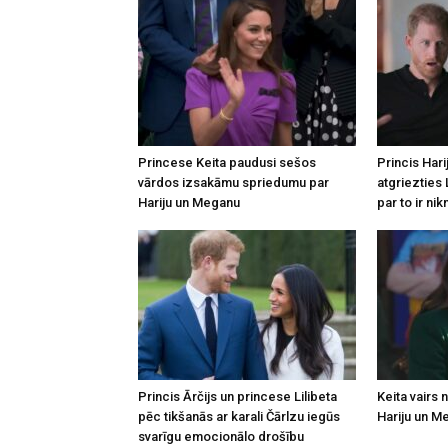
Princese Keita paudusi sešos
Princis Hari
vārdos izsakāmu spriedumu par
atgriezties 
Hariju un Meganu
par to ir nik
Princis Ārčijs un princese Lilibeta
Keita vairs 
pēc tikšanās ar karali Čārlzu iegūs
Hariju un M
svarīgu emocionālo drošību