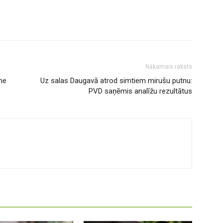
Nākamais raksts
ne
Uz salas Daugavā atrod simtiem mirušu putnu:
PVD saņēmis analīžu rezultātus