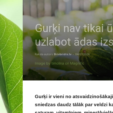
Gurķi nav tikai ū
uzlabot ādas iz
Raksta autors
Brivbridis.lv
-
04/07/2026
Image by timolina on Magnific
Gurķi ir vieni no atsvaidzinošāka
sniedzas daudz tālāk par veldzi k
saturam, vitamīniem, minerālvielām