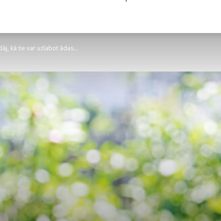
lāj, kā tie var uzlabot ādas...