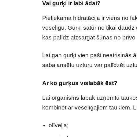
Vai gurķi ir labi ādai?
Pietiekama hidratācija ir viens no fa
veselīgu. Gurķi satur ne tikai daudz
kas palīdz aizsargāt šūnas no brīvo 
Lai gan gurķi vien paši neatrisinās 
sabalansētu uzturu var palīdzēt uzt
Ar ko gurķus vislabāk ēst?
Lai organisms labāk uzņemtu taukos
kombinēt ar veselīgajiem taukiem. Lie
olīveļļa;