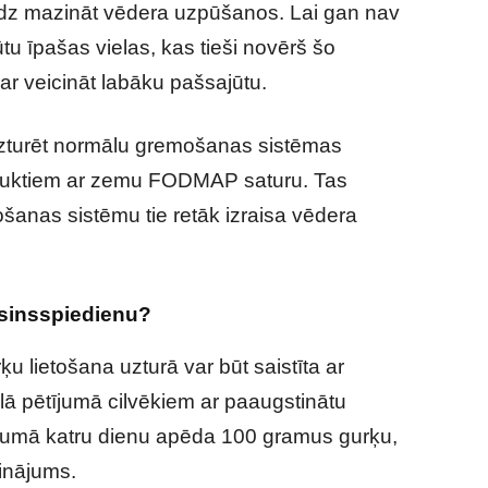
līdz mazināt vēdera uzpūšanos. Lai gan nav
tu īpašas vielas, kas tieši novērš šo
ar veicināt labāku pašsajūtu.
uzturēt normālu gremošanas sistēmas
produktiem ar zemu FODMAP saturu. Tas
ošanas sistēmu tie retāk izraisa vēdera
asinsspiedienu?
ķu lietošana uzturā var būt saistīta ar
ā pētījumā cilvēkiem ar paaugstinātu
arumā katru dienu apēda 100 gramus gurķu,
inājums.