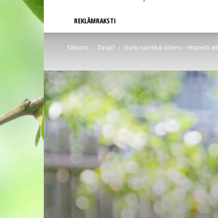
REKLĀMRAKSTI
Sākums
Zināji?
Gurķi nav tikai ūdens – eksperti atk