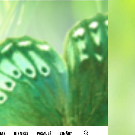
UMS
BIZNESS
PASAULĒ
ZINĀJI?