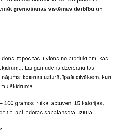
eicināt gremošanas sistēmas darbību un
ikai ūdens – eksperti atklāj, kā tie var uzlabot
eselību
dens, tāpēc tas ir viens no produktiem, kas
šķidrumu. Lai gan ūdens dzeršanu tas
ldinājums ikdienas uzturā, īpaši cilvēkiem, kuri
umu šķidruma.
– 100 gramos ir tikai aptuveni 15 kalorijas,
pēc tie labi iederas sabalansētā uzturā.
?