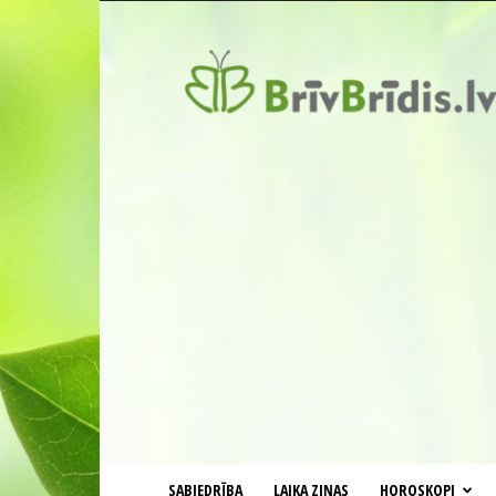
BrīvBrīdis.lv
SABIEDRĪBA
LAIKA ZIŅAS
HOROSKOPI