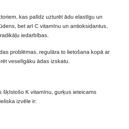
ktoriem, kas palīdz uzturēt ādu elastīgu un
 ūdens, bet arī C vitamīnu un antioksidantus,
radikāļu iedarbības.
ādas problēmas, regulāra to lietošana kopā ar
urēt veselīgāku ādas izskatu.
 šķīstošo K vitamīnu, gurķus ieteicams
liska izvēle ir: