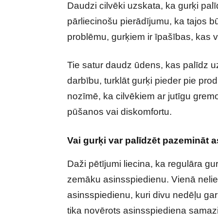
Daudzi cilvēki uzskata, ka gurķi pa
pārliecinošu pierādījumu, ka tajos bū
problēmu, gurķiem ir īpašības, kas v
Tie satur daudz ūdens, kas palīdz 
darbību, turklāt gurķi pieder pie 
nozīmē, ka cilvēkiem ar jutīgu grem
pūšanos vai diskomfortu.
Vai gurķi var palīdzēt pazemināt 
Daži pētījumi liecina, ka regulāra gur
zemāku asinsspiedienu. Vienā neliel
asinsspiedienu, kuri divu nedēļu g
tika novērots asinsspiediena samaz