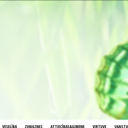
VESELĪBA
ZVAIGZNES
ATTIECĪBAS&ĢIMENE
VIRTUVE
SKAIST