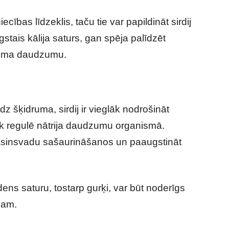
ecības līdzeklis, taču tie var papildināt sirdij
stais kālija saturs, gan spēja palīdzēt
ruma daudzumu.
 šķidruma, sirdij ir vieglāk nodrošināt
vāk regulē nātrija daudzumu organismā.
t asinsvadu sašaurināšanos un paaugstināt
ens saturu, tostarp gurķi, var būt noderīgs
dam.