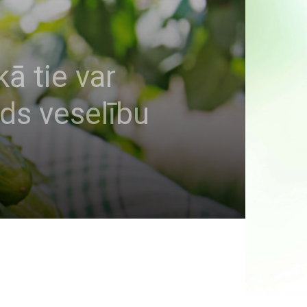
kā tie var
ds veselību