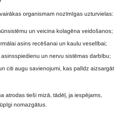
 ir vairākas organismam nozīmīgas uzturvielas:
 imūnsistēmu un veicina kolagēna veidošanos;
rmālai asins recēšanai un kaulu veselībai;
u asinsspiedienu un nervu sistēmas darbību;
 un citi augu savienojumi, kas palīdz aizsargāt
a atrodas tieši mizā, tādēļ, ja iespējams,
rūpīgi nomazgātus.