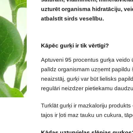
uzturēt organisma hidratāciju, v
atbalstīt sirds veselību.
Gurķi nav t
ādas izskatu, gremošanu un sirds v
Kāpēc gurķi ir tik vērtīgi?
Aptuveni 95 procentus gurķa veido ū
palīdz organismam uzņemt papildu 
neaizstāj, gurķi var būt lielisks papi
regulāri neizdzer pietiekamu daudz
Turklāt gurķi ir mazkaloriju produkts 
tajos ir ļoti maz tauku un cukura, tā
Kādas uzturvielas slēpjas gurķos