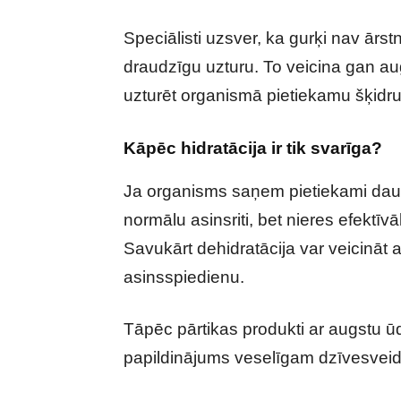
Speciālisti uzsver, ka gurķi nav ārstni
draudzīgu uzturu. To veicina gan aug
uzturēt organismā pietiekamu šķid
Kāpēc hidratācija ir tik svarīga?
Ja organisms saņem pietiekami daudz
normālu asinsriti, bet nieres efektī
Savukārt dehidratācija var veicinā
asinsspiedienu.
Tāpēc pārtikas produkti ar augstu ūd
papildinājums veselīgam dzīvesvei