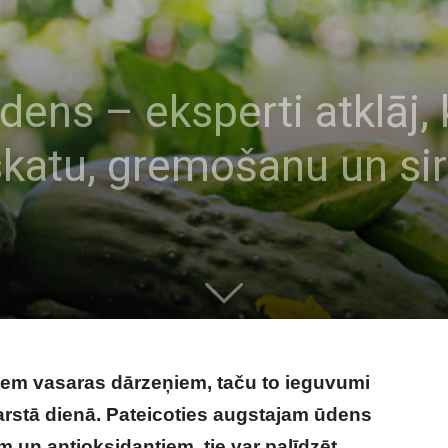
dens – eksperti atklāj, 
skatu, gremošanu un sir
jiem vasaras dārzeņiem, taču to ieguvumi
arstā dienā. Pateicoties augstajam ūdens
 un antioksidantiem, tie var palīdzēt