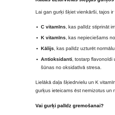
Lai gan gurķi šķiet vienkārši, tajos
C vitamīns
, kas palīdz stiprināt
K vitamīns
, kas nepieciešams no
Kālijs
, kas palīdz uzturēt normāl
Antioksidanti
, tostarp flavonoīdi
šūnas no oksidatīvā stresa.
Lielākā daļa šķiedrvielu un K vitamīn
gurķus ieteicams ēst nemizotus un 
Vai gurķi palīdz gremošanai?