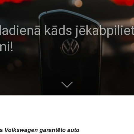
adienā kāds jēkabpiliet
mi!
es
Volkswagen garantēto auto