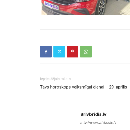
Iepriekšējais raksts
Tavs horoskops veiksmīgai dienai – 29. aprīlis
Brivbridis.lv
http://www.brivbridis.lv