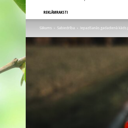
REKLĀMRAKSTI
Sākums
Sabiedrība
Iepazīšanās gadadienā kāds j