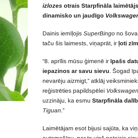
izlozes
otrais Starpfināla laimētāj
dinamisko un jaudīgo
Volkswage
Dainis iemīļojis
SuperBingo
no šova 
taču šis laimests, viņaprāt, ir
ļoti zī
“8. aprīlis mūsu ģimenē ir
īpašs da
iepazinos ar savu sievu
. Šogad īp
nevarēju aizmigt,” atklāj veiksminie
reģistrēties papildspēlei
Volkswagen 
uzzināju, ka esmu
Starpfināla dalī
Tiguan
.”
Laimētājam esot bijusi sajūta, ka viņš