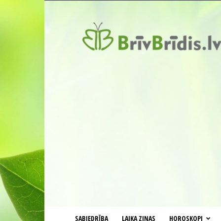
BrīvBrīdis.lv
SABIEDRĪBA
LAIKA ZIŅAS
HOROSKOPI