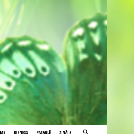
UMS
BIZNESS
PASAULĒ
ZINĀJI?