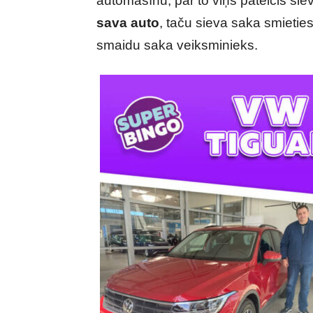
automašīnu, par to viņš pateicis siev
sava auto
, taču sieva saka smieties.
smaidu saka veiksminieks.