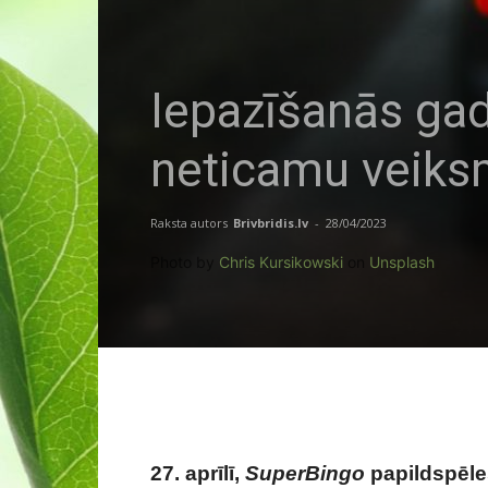
Iepazīšanās gad
neticamu veiks
Raksta autors
Brivbridis.lv
-
28/04/2023
Photo by
Chris Kursikowski
on
Unsplash
27. aprīlī,
SuperBingo
papildspēl