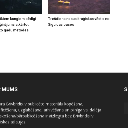
rākiem kungiem bēdīgi
Trešdiena nesusi traģiskas vēstis no
inājums atkārtot
Siguldas puses
to gadu metodes
R MUMS
S
ura Brivbridis.lv publicēto materiālu kopēšana,
ficēšana, uzglabāšana, arhivēšana un pilnīga vai daļēja
skošana/pārpublicēšana ir aizliegta bez Brivbridis.lv
iskas atļaujas.