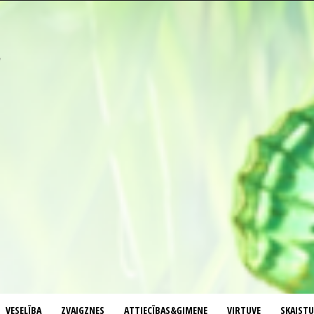
VESELĪBA
ZVAIGZNES
ATTIECĪBAS&ĢIMENE
VIRTUVE
SKAIST