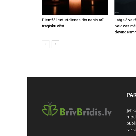
Diemžēl ceturtdienas rīts nesis arī
Latgalē vai
traģisku vēsti
beidzas mēģ
deviņdesmi
PA
Jebk
modi
publi
rakst