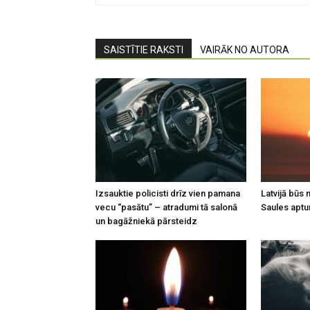
SAISTĪTIE RAKSTI
VAIRĀK NO AUTORA
Izsauktie policisti drīz vien pamana
Latvijā būs
vecu “pasātu” – atradumi tā salonā
Saules apt
un bagāžniekā pārsteidz