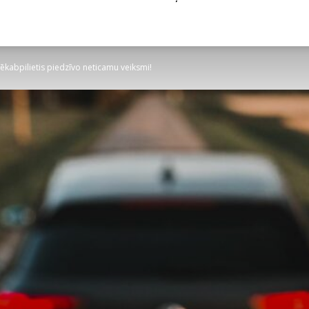
ēkabpilietis piedzīvo neticamu veiksmi!