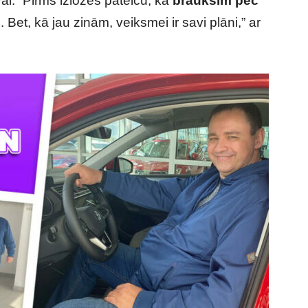
ai. “Pirms izlozes pateicu, ka
brauksim pēc
 Bet, kā jau zinām, veiksmei ir savi plāni,” ar