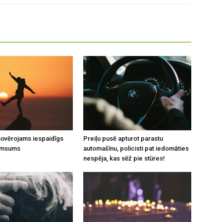
 novērojams iespaidīgs
Preiļu pusē apturot parastu
umsums
automašīnu, policisti pat iedomāties
nespēja, kas sēž pie stūres!