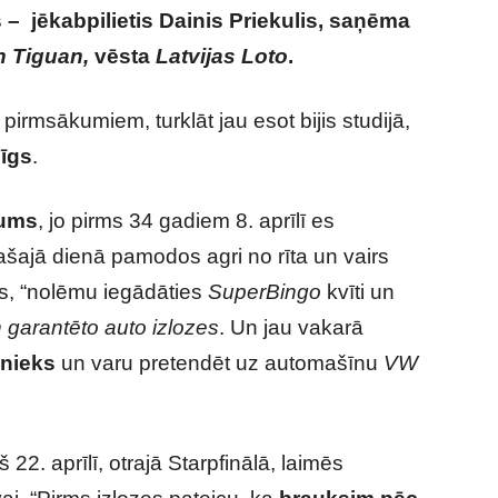
s – jēkabpilietis Dainis Priekulis, saņēma
n Tiguan,
vēsta
Latvijas Loto
.
pirmsākumiem, turklāt jau esot bijis studijā,
mīgs
.
tums
, jo pirms 34 gadiem 8. aprīlī es
ašajā dienā pamodos agri no rīta un vairs
ks, “nolēmu iegādāties
SuperBingo
kvīti un
garantēto auto izlozes
. Un jau vakarā
bnieks
un varu pretendēt uz automašīnu
VW
 22. aprīlī, otrajā Starpfinālā, laimēs