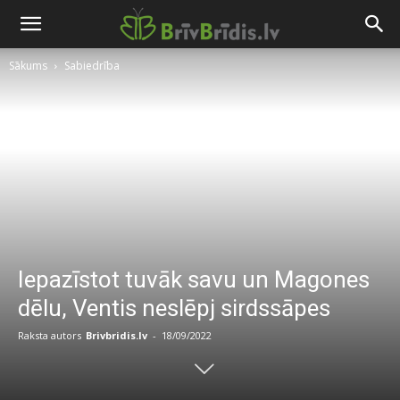
Sākums
Sabiedrība
Iepazīstot tuvāk savu un Magones
dēlu, Ventis neslēpj sirdssāpes
Raksta autors
Brivbridis.lv
-
18/09/2022