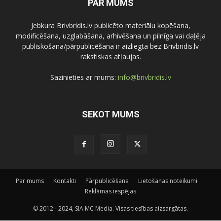
PAR MUMS
Jebkura Brivbridis.lv publicēto materiālu kopēšana,
modificēšana, uzglabāšana, arhivēšana un pilnīga vai daļēja
publiskošana/pārpublicēšana ir aizliegta bez Brivbridis.lv
rakstiskas atļaujas.
Sazinieties ar mums:
info@brivbridis.lv
SEKOT MUMS
Par mums
Kontakti
Pārpublicēšana
Lietošanas noteikumi
Reklāmas iespējas
© 2012 - 2024, SIA MC Media. Visas tiesības aizsargātas.