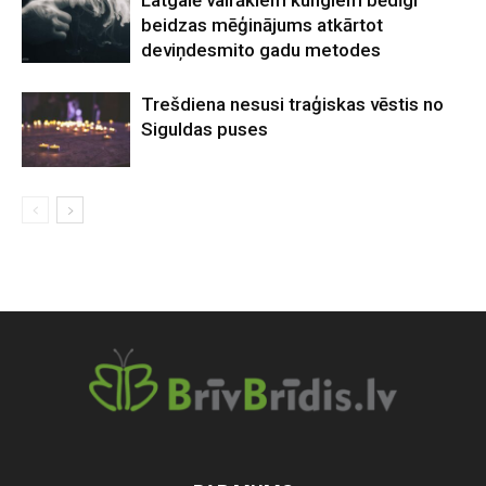
Latgalē vairākiem kungiem bēdīgi
beidzas mēģinājums atkārtot
deviņdesmito gadu metodes
Trešdiena nesusi traģiskas vēstis no
Siguldas puses