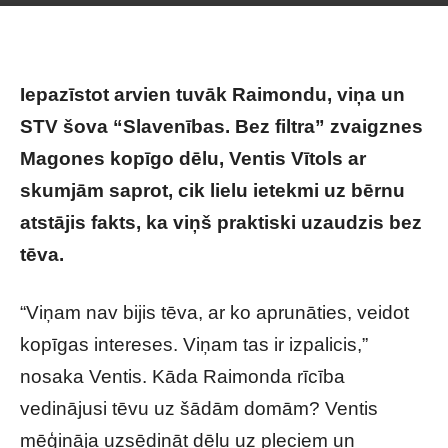
Iepazīstot arvien tuvāk Raimondu, viņa un
STV šova “Slavenības. Bez filtra” zvaigznes
Magones kopīgo dēlu, Ventis Vītols ar
skumjām saprot, cik lielu ietekmi uz bērnu
atstājis fakts, ka viņš praktiski uzaudzis bez
tēva.
“Viņam nav bijis tēva, ar ko aprunāties, veidot
kopīgas intereses. Viņam tas ir izpalicis,”
nosaka Ventis. Kāda Raimonda rīcība
vedinājusi tēvu uz šādām domām? Ventis
mēģināja uzsēdināt dēlu uz pleciem un