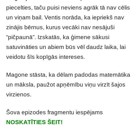
piecelties, taču puisi neviens agrāk tā nav cēlis
un viņam bail. Ventis norāda, ka iepriekš nav
zinājis bērnus, kurus vecāki nav nesājuši
“pičpaunā”. Izskatās, ka ģimene sākusi
satuvināties un abiem būs vēl daudz laika, lai
veidotu šīs kopīgās intereses.
Magone stāsta, ka dēlam padodas matemātika
un māksla, paužot apņēmību viņu virzīt šajos
virzienos.
Šova epizodes fragmentu iespējams
NOSKATĪTIES ŠEIT!