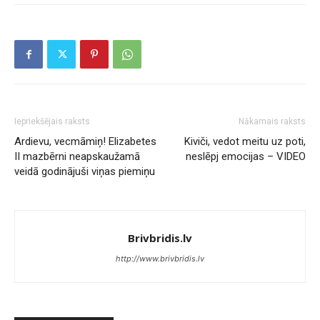
Iepriekšējais raksts
Nākamais raksts
Ardievu, vecmāmiņ! Elizabetes
Kiviči, vedot meitu uz poti,
II mazbērni neapskaužamā
neslēpj emocijas – VIDEO
veidā godinājuši viņas piemiņu
Brivbridis.lv
http://www.brivbridis.lv