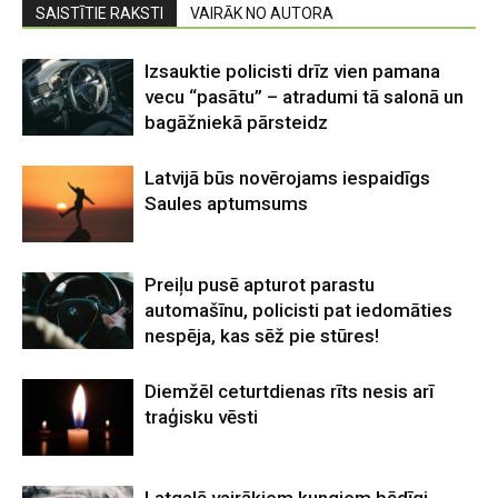
SAISTĪTIE RAKSTI
VAIRĀK NO AUTORA
Izsauktie policisti drīz vien pamana
vecu “pasātu” – atradumi tā salonā un
bagāžniekā pārsteidz
Latvijā būs novērojams iespaidīgs
Saules aptumsums
Preiļu pusē apturot parastu
automašīnu, policisti pat iedomāties
nespēja, kas sēž pie stūres!
Diemžēl ceturtdienas rīts nesis arī
traģisku vēsti