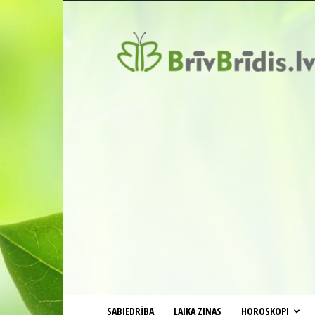
BrīvBrīdis.lv
SABIEDRĪBA
LAIKA ZIŅAS
HOROSKOPI