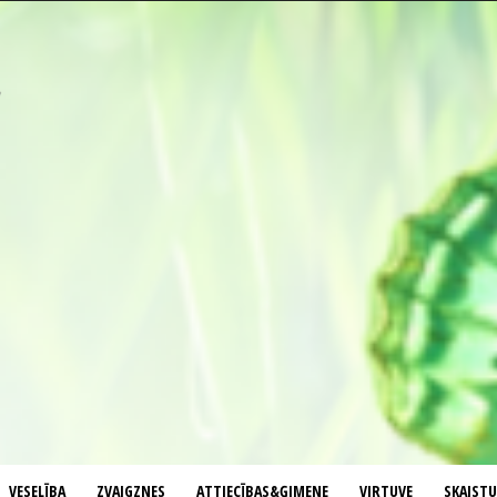
VESELĪBA
ZVAIGZNES
ATTIECĪBAS&ĢIMENE
VIRTUVE
SKAIST