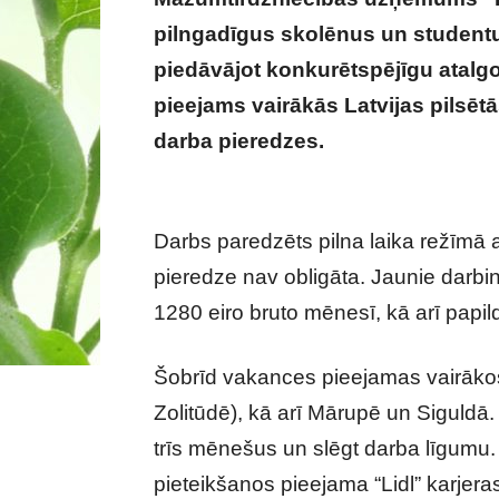
pilngadīgus skolēnus un student
piedāvājot konkurētspējīgu atal
pieejams vairākās Latvijas pilsētās
darba pieredzes.
Iespējams, lielā
pieredzes!
Darbs paredzēts pilna laika režīmā 
pieredze nav obligāta. Jaunie darbin
1280 eiro bruto mēnesī, kā arī papi
Šobrīd vakances pieejamas vairāko
Zolitūdē), kā arī Mārupē un Siguldā
trīs mēnešus un slēgt darba līgumu
pieteikšanos pieejama “Lidl” karjera