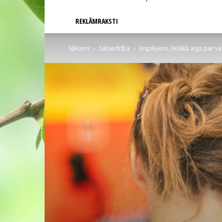
REKLĀMRAKSTI
Sākums
Sabiedrība
Iespējams, lielākā alga par 