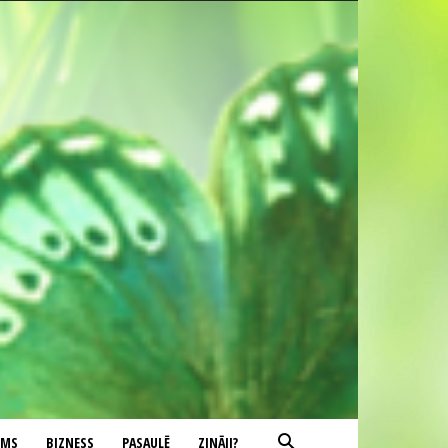
UMS
BIZNESS
PASAULĒ
ZINĀJI?