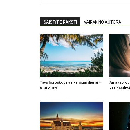
SAISTĪTIE RAKSTI
VAIRĀK NO AUTORA
Tavs horoskops veiksmīgai dienai –
Amaksofobi
8. augusts
kas paralizē