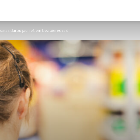
vasaras darbu jauniešiem bez pieredzes!