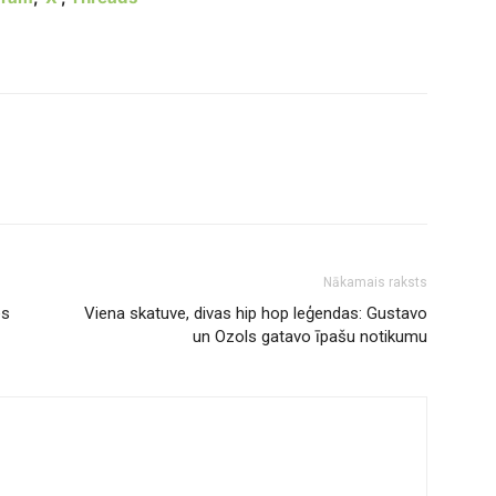
Nākamais raksts
es
Viena skatuve, divas hip hop leģendas: Gustavo
un Ozols gatavo īpašu notikumu