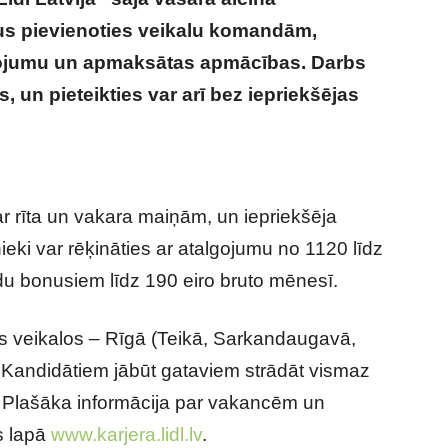
us pievienoties veikalu komandām,
gojumu un apmaksātas apmācības.
Darbs
, un pieteikties var arī bez iepriekšējas
kā alga par vasaras darbu jauniešiem bez
ar rīta un vakara maiņām, un iepriekšēja
ieki var rēķināties ar atalgojumu no 1120 līdz
ldu bonusiem līdz 190 eiro bruto mēnesī.
s veikalos – Rīgā (Teikā, Sarkandaugavā,
. Kandidātiem jābūt gataviem strādāt vismaz
. Plašāka informācija par vakancēm un
s lapā
www.karjera.lidl.lv
.