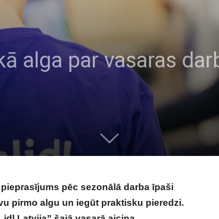
ākā alga par vasaras da
g pieprasījums pēc sezonālā darba īpaši
vu pirmo algu un iegūt praktisku pieredzi.
l Latvija” šajā vasarā aicina