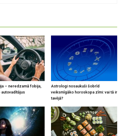
ja – neredzamā fobija,
Astrologi nosaukuši šobrīd
 autovadītājus
veiksmīgāko horoskopa zīmi: vai tā ir
tavējā?