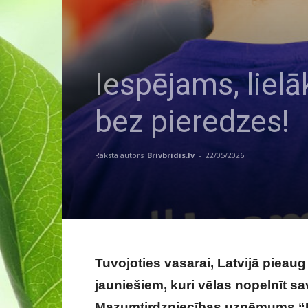
Iespējams, liel
bez pieredzes!
Raksta autors
Brivbridis.lv
-
22/05/2026
Tuvojoties vasarai, Latvijā pieau
jauniešiem, kuri vēlas nopelnīt sa
Mazumtirdzniecības uzņēmums “Lid