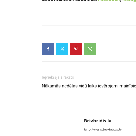
Iepriekšējais raksts
Nākamās nedēļas vidū laiks ievērojami mainīsi
Brivbridis.lv
http://www.brivbridis.lv