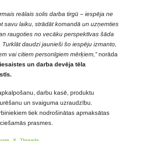
rmais reālais solis darba tirgū – iespēja ne
ānot savu laiku, strādāt komandā un uzņemties
 gan raugoties no vecāku perspektīvas šāda
ā. Turklāt daudzi jaunieši šo iespēju izmanto,
siem vai citiem personīgiem mērķiem,”
norāda
iesaistes un darba devēja tēla
stīs.
u apkalpošanu, darbu kasē, produktu
zturēšanu un svaiguma uzraudzību.
biniekiem tiek nodrošinātas apmaksātas
ieciešamās prasmes.
gram
,
X
,
Threads