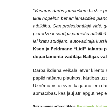
“Vasaras darbs jauniešiem bieži ir pi
tikai nopelnīt, bet arī iemācīties pl
atbildību. Gan profesionālajā vidē,
pieredze ir svarīga jauniešu attīstīb
lai krātu studijām, autovadītāja kur
Ksenija Feldmane “Lidl” talantu p
departamenta vadītāja Baltijas val
Darba ikdiena veikalā ietver klient
papildināšanu plauktos, kārtības u
Uzņēmums uzsver, ka jaunajiem dar
apmācības, kas ļauj ātri apgūt nep
Seko mums arī soctīklos:
Facebook
,
Insta