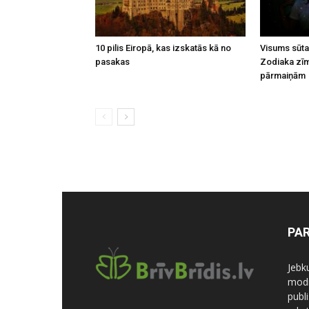
10 pilis Eiropā, kas izskatās kā no
Visums sūta
pasakas
Zodiaka zīm
pārmaiņām
PA
Jebk
modi
publi