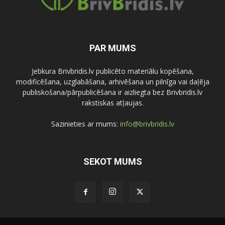
PAR MUMS
Jebkura Brivbridis.lv publicēto materiālu kopēšana,
modificēšana, uzglabāšana, arhivēšana un pilnīga vai daļēja
publiskošana/pārpublicēšana ir aizliegta bez Brivbridis.lv
rakstiskas atļaujas.
Sazinieties ar mums:
info@brivbridis.lv
SEKOT MUMS