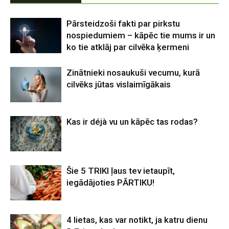
Pārsteidzoši fakti par pirkstu
nospiedumiem – kāpēc tie mums ir un
ko tie atklāj par cilvēka ķermeni
Zinātnieki nosaukuši vecumu, kurā
cilvēks jūtas vislaimīgākais
Kas ir déjà vu un kāpēc tas rodas?
Šie 5 TRIKI ļaus tev ietaupīt,
iegādājoties PĀRTIKU!
4 lietas, kas var notikt, ja katru dienu