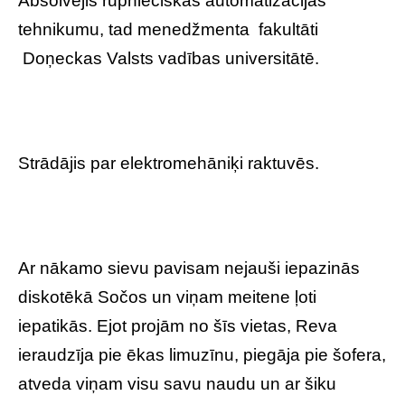
Absolvējis rūpnieciskās automatizācijas
tehnikumu, tad menedžmenta fakultāti
Doņeckas Valsts vadības universitātē.
Strādājis par elektromehāniķi raktuvēs.
Ar nākamo sievu pavisam nejauši iepazinās
diskotēkā Sočos un viņam meitene ļoti
iepatikās. Ejot projām no šīs vietas, Reva
ieraudzīja pie ēkas limuzīnu, piegāja pie šofera,
atveda viņam visu savu naudu un ar šiku