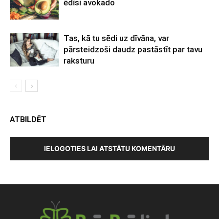
ēdīsi avokado
Tas, kā tu sēdi uz dīvāna, var
pārsteidzoši daudz pastāstīt par tavu
raksturu
ATBILDĒT
IELOGOTIES LAI ATSTĀTU KOMENTĀRU