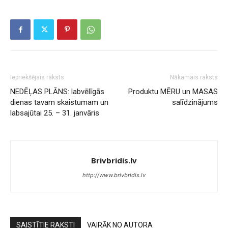
Iepriekšējais raksts
Nākamais raksts
NEDĒĻAS PLĀNS: labvēlīgās
Produktu MĒRU un MASAS
dienas tavam skaistumam un
salīdzinājums
labsajūtai 25. – 31. janvāris
Brivbridis.lv
http://www.brivbridis.lv
SAISTĪTIE RAKSTI
VAIRĀK NO AUTORA