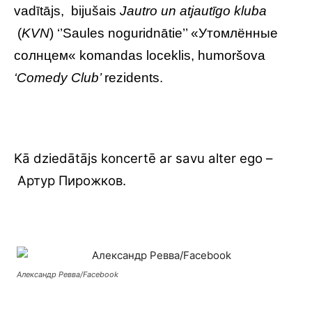
vadītājs, bijušais
Jautro un atjautīgo kluba
(
KVN
) ‘’Saules noguridnātie’’ «Утомлённые
солнцем« komandas loceklis, humoršova
‘Comedy Club’
rezidents.
Kā dziedātājs koncertē ar savu alter ego –
Артур Пирожков.
Александр Ревва/Facebook