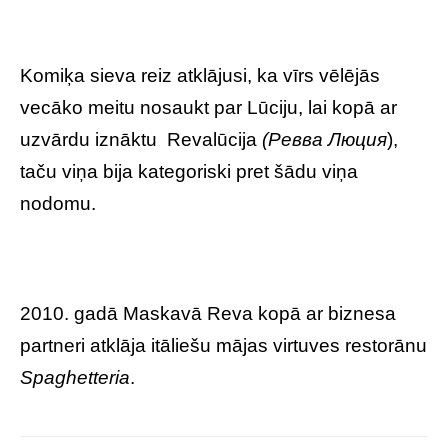
Komiķa sieva reiz atklājusi, ka vīrs vēlējās
vecāko meitu nosaukt par Lūciju, lai kopā ar
uzvārdu iznāktu Revalūcija
(
Ревва Люция
),
taču viņa bija kategoriski pret šādu viņa
nodomu.
2010. gadā Maskavā Reva kopā ar biznesa
partneri atklāja itāliešu mājas virtuves restorānu
Spaghetteria
.