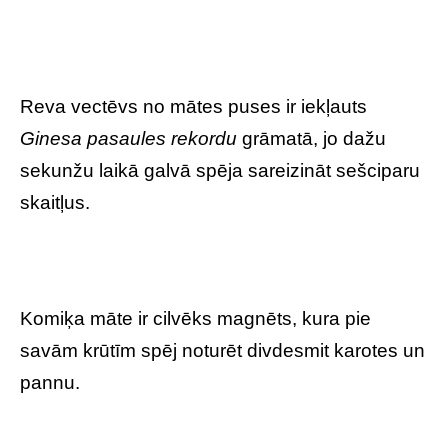
Reva vectēvs no mātes puses ir iekļauts
Ginesa pasaules rekordu
grāmatā, jo dažu
sekunžu laikā galvā spēja sareizināt sešciparu
skaitļus.
Komiķa māte ir cilvēks magnēts, kura pie
savām krūtīm spēj noturēt divdesmit karotes un
pannu.