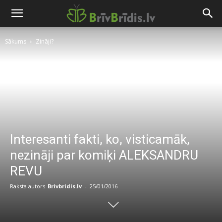
Sākums
Zināji?
Interesanti fakti, ko, visticamāk,
nezināji par komiķi ALEKSANDRU
REVU
Raksta autors
Brivbridis.lv
-
25/01/2016