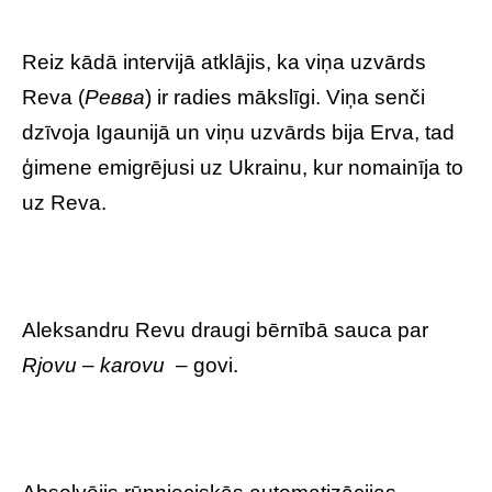
Reiz kādā intervijā atklājis, ka viņa uzvārds
Reva (
Ревва
) ir radies mākslīgi. Viņa senči
dzīvoja Igaunijā un viņu uzvārds bija Erva, tad
ģimene emigrējusi uz Ukrainu, kur nomainīja to
uz Reva.
Aleksandru Revu draugi bērnībā sauca par
Rjovu
–
karovu
– govi.