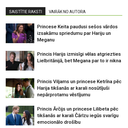
SAISTĪTIE RAKSTI
VAIRĀK NO AUTORA
Princese Keita paudusi sešos vārdos
izsakāmu spriedumu par Hariju un
Meganu
Princis Harijs izmisīgi vēlas atgriezties
Lielbritānijā, bet Megana par to ir nikna
Princis Viljams un princese Ketrīna pēc
Harija tikšanās ar karali nosūtījuši
nepārprotamu vēstījumu
Princis Ārčijs un princese Lilibeta pēc
tikšanās ar karali Čārlzu iegūs svarīgu
emocionālo drošību