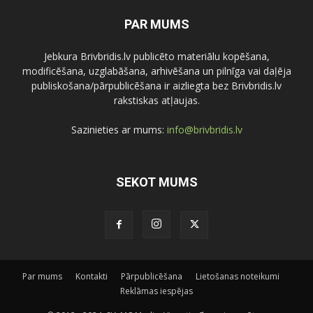
PAR MUMS
Jebkura Brivbridis.lv publicēto materiālu kopēšana,
modificēšana, uzglabāšana, arhivēšana un pilnīga vai daļēja
publiskošana/pārpublicēšana ir aizliegta bez Brivbridis.lv
rakstiskas atļaujas.
Sazinieties ar mums:
info@brivbridis.lv
SEKOT MUMS
Par mums
Kontakti
Pārpublicēšana
Lietošanas noteikumi
Reklāmas iespējas