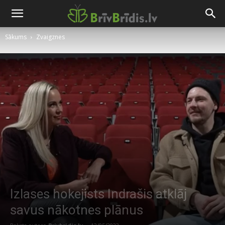
Sākums
Zvaigznes
Izlases hokejists Indrašis atklāj
savus nākotnes plānus