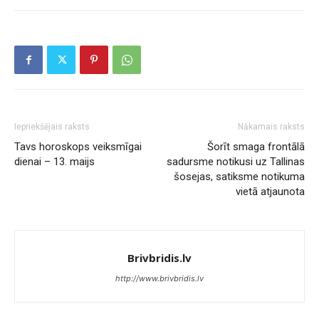
Iepriekšējais raksts
Nākamais raksts
Tavs horoskops veiksmīgai
Šorīt smaga frontālā
dienai – 13. maijs
sadursme notikusi uz Tallinas
šosejas, satiksme notikuma
vietā atjaunota
Brivbridis.lv
http://www.brivbridis.lv