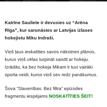
Raksta autors
Brivbridis.lv
-
12/05/2023
Katrīne Sauliete ir devusies uz “Arēna
Rīga”, kur sarunāsies ar Latvijas izlases
hokejistu Miku Indraši.
Viņš ļaus ieskatīties savos nākotnes plānos,
kurus viņš vēlas turpināt saistīt ar hokeju.
Izrādās, ka bez hokeja Mikam ir tuvi vairāki
sporta veidi, kuros viņš sev redz panākumus.
Šova “Slavenības. Bez filtra” epizodes
fragmentu iespējams
NOSKATĪTIES ŠEIT!