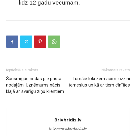
līdz 12 gadu vecumam.
Iepriekšējais raksts
Nākamais raksts
Šausmīgās rindas pie pasta
Tumšie loki zem acīm: uzzini
nodaļām: Uzņēmums nācis
iemeslus un kā ar tiem cīnīties
klajā ar svarīgu ziņu klientiem
Brivbridis.lv
http://www.brivbridis.lv