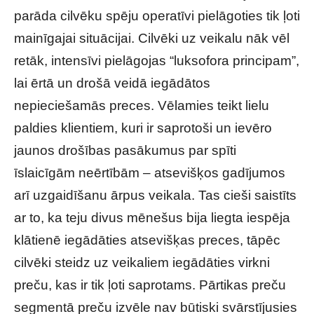
parāda cilvēku spēju operatīvi pielāgoties tik ļoti
mainīgajai situācijai. Cilvēki uz veikalu nāk vēl
retāk, intensīvi pielāgojas “luksofora principam”,
lai ērtā un drošā veidā iegādātos
nepieciešamās preces. Vēlamies teikt lielu
paldies klientiem, kuri ir saprotoši un ievēro
jaunos drošības pasākumus par spīti
īslaicīgām neērtībām – atsevišķos gadījumos
arī uzgaidīšanu ārpus veikala. Tas cieši saistīts
ar to, ka teju divus mēnešus bija liegta iespēja
klātienē iegādāties atsevišķas preces, tāpēc
cilvēki steidz uz veikaliem iegādāties virkni
preču, kas ir tik ļoti saprotams. Pārtikas preču
segmentā preču izvēle nav būtiski svārstījusies