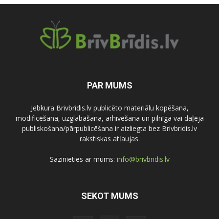
PAR MUMS
Jebkura Brivbridis.lv publicēto materiālu kopēšana,
modificēšana, uzglabāšana, arhivēšana un pilnīga vai daļēja
publiskošana/pārpublicēšana ir aizliegta bez Brivbridis.lv
rakstiskas atļaujas.
Sazinieties ar mums:
info@brivbridis.lv
SEKOT MUMS