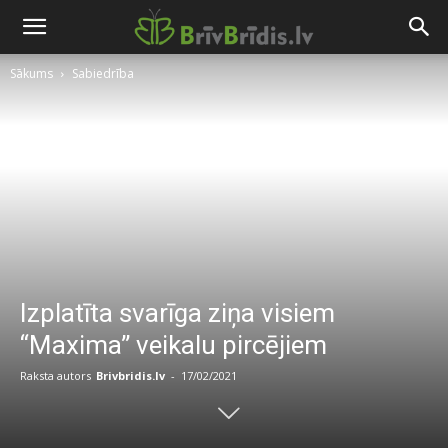
Sākums
Sabiedrība
Izplatīta svarīga ziņa visiem
“Maxima” veikalu pircējiem
Raksta autors
Brivbridis.lv
-
17/02/2021