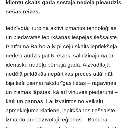
klientu skaits gada sestajā nedēļā pieaudzis
sešas reizes.
Iedzīvotāji turpina aktīvi izmantot tehnoloģijas
un piedāvātās iepirkšanās iespējas tiešsaistē.
Platformā Barbora.lv pircēju skaits iepriekšējā
nedēļā audzis pat 6 reizes, salīdzinājumā ar
identisku nedēļu pērnajā gadā. Aizvadītajā
nedēļā pirktākās nepārtikas preces attālināti
bija tieši ziemai raksturīgas lietas – ragaviņas
un ziemas lāpstas, kā arī virtuves piederumi –
katli un pannas. Lai izvairītos no veikalu
apmeklējuma klātienē, iepirkšanos tiešsaistē
izmanto arī iedzīvotāji reģionos – Barbora