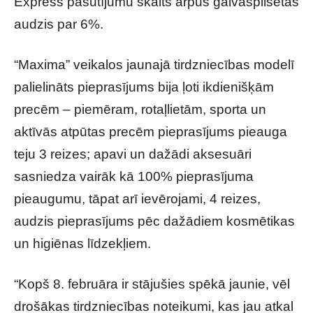
Express pasūtījumu skaits ārpus galvaspilsētas
audzis par 6%.
“Maxima” veikalos jaunajā tirdzniecības modelī
palielināts pieprasījums bija ļoti ikdienišķām
precēm – piemēram, rotaļlietām, sporta un
aktīvās atpūtas precēm pieprasījums pieauga
teju 3 reizes; apavi un dažādi aksesuāri
sasniedza vairāk kā 100% pieprasījuma
pieaugumu, tāpat arī ievērojami, 4 reizes,
audzis pieprasījums pēc dažādiem kosmētikas
un higiēnas līdzekļiem.
“Kopš 8. februāra ir stājušies spēkā jaunie, vēl
drošākas tirdzniecības noteikumi, kas jau atkal