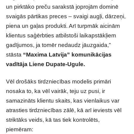
un pirktāko preču sarakstā joprojām dominē
svaigās pārtikas preces – svaigi augļi, dārzeņi,
piena un gaļas produkti. Arī turpmāk aicinām
klientus saģērbties atbilstoši laikapstākļiem
gadījumos, ja tomēr nedaudz jāuzgaida,”
stāsta
“Maxima Latvija” komunikācijas
vadītāja Liene Dupate-Ugule.
Vēl drošāks tirdzniecības modelis primāri
nosaka to, ka vēl vairāk, teju uz pusi, ir
samazināts klientu skaits, kas vienlaikus var
atrasties tirdzniecības zālē, kā arī ieviests vēl
striktāks veids, kā tas tiek kontrolēts,
piemēram: