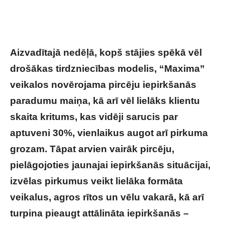
Aizvadītajā nedēļā, kopš stājies spēkā vēl
drošākas tirdzniecības modelis, “Maxima”
veikalos novērojama pircēju iepirkšanās
paradumu maiņa, kā arī vēl lielāks klientu
skaita kritums, kas vidēji sarucis par
aptuveni 30%, vienlaikus augot arī pirkuma
grozam. Tāpat
arvien vairāk pircēju,
pielāgojoties jaunajai iepirkšanās situācijai,
izvēlas pirkumus veikt lielāka formāta
veikalus, agros rītos un vēlu vakarā, kā arī
turpina pieaugt attālināta iepirkšanās –