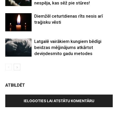
nespēja, kas sēž pie stūres!
Diemžēl ceturtdienas rīts nesis arī
traģisku vēsti
Latgalē vairākiem kungiem bēdīgi
beidzas mēģinājums atkārtot
deviņdesmito gadu metodes
ATBILDĒT
IELOGOTIES LAI ATSTĀTU KOMENTĀRU