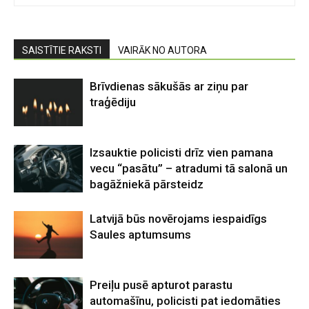
SAISTĪTIE RAKSTI
VAIRĀK NO AUTORA
Brīvdienas sākušās ar ziņu par
traģēdiju
Izsauktie policisti drīz vien pamana
vecu “pasātu” – atradumi tā salonā un
bagāžniekā pārsteidz
Latvijā būs novērojams iespaidīgs
Saules aptumsums
Preiļu pusē apturot parastu
automašīnu, policisti pat iedomāties