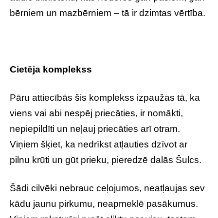
bērniem un mazbērniem – tā ir dzimtas vērtība.
Cietēja komplekss
Pāru attiecībās šis komplekss izpaužas tā, ka
viens vai abi nespēj priecāties, ir nomākti,
nepiepildīti un neļauj priecāties arī otram.
Viņiem šķiet, ka nedrīkst atļauties dzīvot ar
pilnu krūti un gūt prieku, pieredzē dalās Šulcs.
Šādi cilvēki nebrauc ceļojumos, neatļaujas sev
kādu jaunu pirkumu, neapmeklē pasākumus.