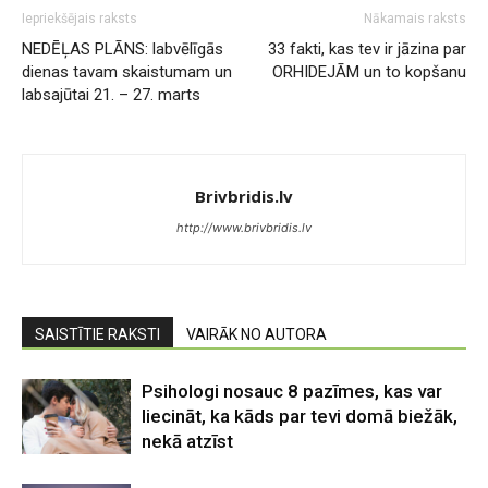
Iepriekšējais raksts
Nākamais raksts
NEDĒĻAS PLĀNS: labvēlīgās
33 fakti, kas tev ir jāzina par
dienas tavam skaistumam un
ORHIDEJĀM un to kopšanu
labsajūtai 21. – 27. marts
Brivbridis.lv
http://www.brivbridis.lv
SAISTĪTIE RAKSTI
VAIRĀK NO AUTORA
Psihologi nosauc 8 pazīmes, kas var
liecināt, ka kāds par tevi domā biežāk,
nekā atzīst