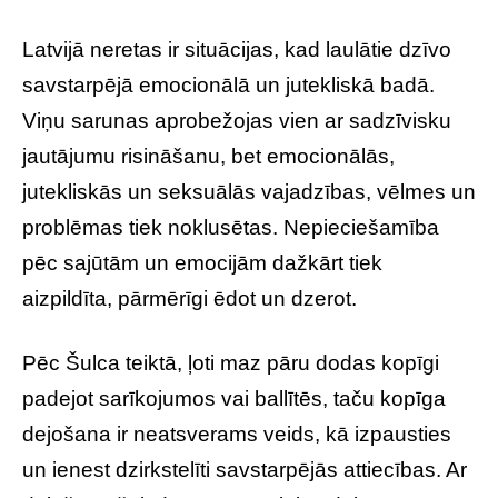
Latvijā neretas ir situācijas, kad laulātie dzīvo
savstarpējā emocionālā un jutekliskā badā.
Viņu sarunas aprobežojas vien ar sadzīvisku
jautājumu risināšanu, bet emocionālās,
jutekliskās un seksuālās vajadzības, vēlmes un
problēmas tiek noklusētas. Nepieciešamība
pēc sajūtām un emocijām dažkārt tiek
aizpildīta, pārmērīgi ēdot un dzerot.
Pēc Šulca teiktā, ļoti maz pāru dodas kopīgi
padejot sarīkojumos vai ballītēs, taču kopīga
dejošana ir neatsverams veids, kā izpausties
un ienest dzirkstelīti savstarpējās attiecības. Ar