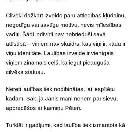
Cilvēki dažkārt izveido pāru attiecības kļūdainu,
negodīgu vai savtīgu motīvu, nevis mīlestības
vadīti. Šādi indivīdi nav nobrieduši savā
attīstībā – viņiem nav skaidrs, kas viņi ir, kāda ir
viņu identitāte. Laulības izveide ir vienīgais
viņiem zināmais ceļš, kā iegūt pieauguša
cilvēka statusu.
Nereti laulības tiek nodibinātas, lai iespītētu
kādam. Sak, ja Jānis mani neņem par sievu,
apprecēšos ar kaimiņu Pēteri.
Turklāt ir gadījumi, kad laulība tiek izmantota kā