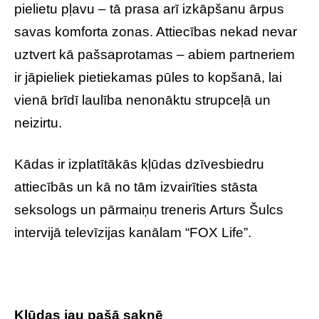
pielietu pļavu – tā prasa arī izkāpšanu ārpus
savas komforta zonas. Attiecības nekad nevar
uztvert kā pašsaprotamas – abiem partneriem
ir jāpieliek pietiekamas pūles to kopšanā, lai
vienā brīdī laulība nenonāktu strupceļā un
neizirtu.
Kādas ir izplatītākās kļūdas dzīvesbiedru
attiecībās un kā no tām izvairīties stāsta
seksologs un pārmaiņu treneris Arturs Šulcs
intervijā televīzijas kanālam “FOX Life”.
Kļūdas jau pašā saknē