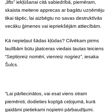
„lifts” iekļūšanai citā sabiedrībā, piemēram,
skaista meitene apprecas ar bagātu uzņēmēju
tikai tāpēc, lai aizbēgtu no savas destruktīvās
vecāku ģimenes vai iepriekšējām attiecībām.
Kā nepieļaut šādas kļūdas? Cilvēkam pirms
laulībām būtu jāatceras viedais tautas teiciens
“Septiņreiz nomēri, vienreiz nogriez”, iesaka
Šulcs.
“Lai pārliecinātos, vai esat viens otram
piemēroti, dodieties kopīgā ceļojumā, kurā
gaidāmi pietiekami nopietni pārbaudījumi.