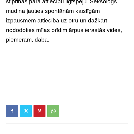
stiprinās pāra attiecību ilgtspēju. Seksologs
mudina ļauties spontānām kaislīgām
izpausmēm attiecībā uz otru un dažkārt
nododoties mīlas brīdim ārpus ierastās vides,
piemēram, dabā.