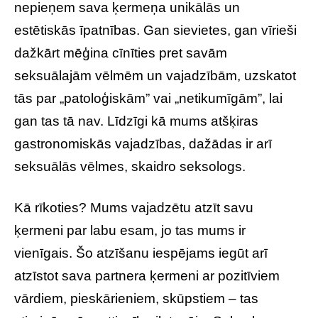
nepieņem sava ķermeņa unikālās un
estētiskās īpatnības. Gan sievietes, gan vīrieši
dažkārt mēģina cīnīties pret savām
seksuālajām vēlmēm un vajadzībām, uzskatot
tās par „patoloģiskām” vai „netikumīgām”, lai
gan tas tā nav. Līdzīgi kā mums atšķiras
gastronomiskās vajadzības, dažādas ir arī
seksuālās vēlmes, skaidro seksologs.
Kā rīkoties? Mums vajadzētu atzīt savu
ķermeni par labu esam, jo tas mums ir
vienīgais. Šo atzīšanu iespējams iegūt arī
atzīstot sava partnera ķermeni ar pozitīviem
vārdiem, pieskārieniem, skūpstiem – tas