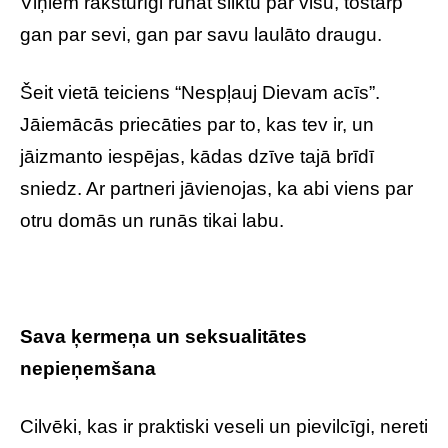
Viņiem raksturīgi runāt sliktu par visu, tostarp
gan par sevi, gan par savu laulāto draugu.
Šeit vietā teiciens “Nespļauj Dievam acīs”.
Jāiemācās priecāties par to, kas tev ir, un
jāizmanto iespējas, kādas dzīve tajā brīdī
sniedz. Ar partneri jāvienojas, ka abi viens par
otru domās un runās tikai labu.
Sava ķermeņa un seksualitātes
nepieņemšana
Cilvēki, kas ir praktiski veseli un pievilcīgi, nereti