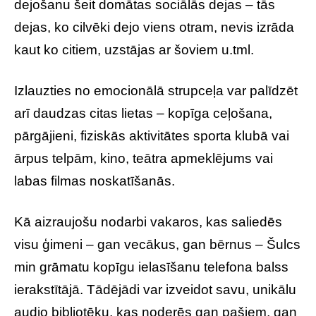
dejošanu šeit domātas sociālās dejas – tās
dejas, ko cilvēki dejo viens otram, nevis izrāda
kaut ko citiem, uzstājas ar šoviem u.tml.
Izlauzties no emocionālā strupceļa var palīdzēt
arī daudzas citas lietas – kopīga ceļošana,
pārgājieni, fiziskās aktivitātes sporta klubā vai
ārpus telpām, kino, teātra apmeklējums vai
labas filmas noskatīšanās.
Kā aizraujošu nodarbi vakaros, kas saliedēs
visu ģimeni – gan vecākus, gan bērnus – Šulcs
min grāmatu kopīgu ielasīšanu telefona balss
ierakstītājā. Tādējādi var izveidot savu, unikālu
audio bibliotēku, kas noderēs gan pašiem, gan