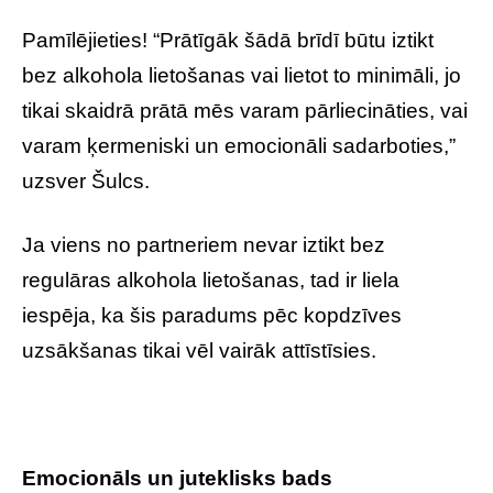
Pamīlējieties! “Prātīgāk šādā brīdī būtu iztikt
bez alkohola lietošanas vai lietot to minimāli, jo
tikai skaidrā prātā mēs varam pārliecināties, vai
varam ķermeniski un emocionāli sadarboties,”
uzsver Šulcs.
Ja viens no partneriem nevar iztikt bez
regulāras alkohola lietošanas, tad ir liela
iespēja, ka šis paradums pēc kopdzīves
uzsākšanas tikai vēl vairāk attīstīsies.
Emocionāls un juteklisks bads