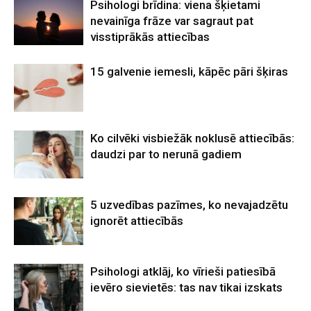
Psihologi brīdina: viena šķietami
nevainīga frāze var sagraut pat
visstiprākās attiecības
15 galvenie iemesli, kāpēc pāri šķiras
Ko cilvēki visbiežāk noklusē attiecībās:
daudzi par to nerunā gadiem
5 uzvedības pazīmes, ko nevajadzētu
ignorēt attiecībās
Psihologi atklāj, ko vīrieši patiesībā
ievēro sievietēs: tas nav tikai izskats