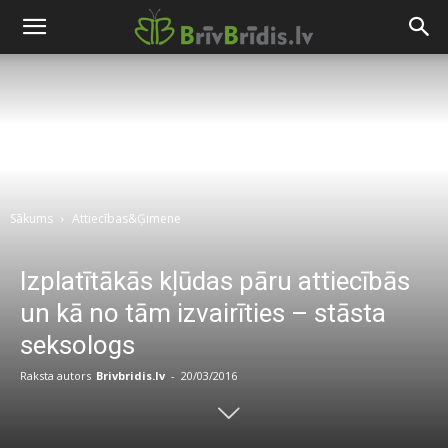
Sākums
Attiecības&Ģimene
Izplatītākās kļūdas pāru attiecībās
un kā no tām izvairīties – stāsta
seksologs
Raksta autors
Brivbridis.lv
-
20/03/2016