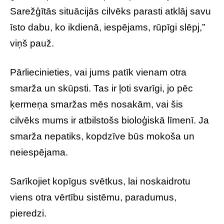
Sarežģītās situācijās cilvēks parasti atklāj savu
īsto dabu, ko ikdienā, iespējams, rūpīgi slēpj,”
viņš pauž.
Pārliecinieties, vai jums patīk vienam otra
smarža un skūpsti. Tas ir ļoti svarīgi, jo pēc
ķermeņa smaržas mēs nosakām, vai šis
cilvēks mums ir atbilstošs bioloģiskā līmenī. Ja
smarža nepatiks, kopdzīve būs mokoša un
neiespējama.
Sarīkojiet kopīgus svētkus, lai noskaidrotu
viens otra vērtību sistēmu, paradumus,
pieredzi.