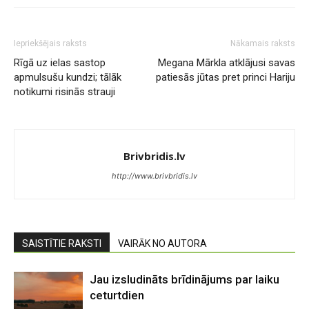
Iepriekšējais raksts
Nākamais raksts
Rīgā uz ielas sastop
Megana Mārkla atklājusi savas
apmulsušu kundzi; tālāk
patiesās jūtas pret princi Hariju
notikumi risinās strauji
Brivbridis.lv
http://www.brivbridis.lv
SAISTĪTIE RAKSTI
VAIRĀK NO AUTORA
Jau izsludināts brīdinājums par laiku
ceturtdien