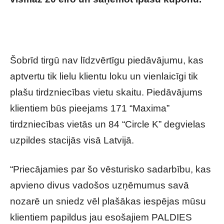
Izplatīti milzīgi jaunumi “Maxima” un “Circle
K” klientiem
Šobrīd tirgū nav līdzvērtīgu piedāvājumu, kas
aptvertu tik lielu klientu loku un vienlaicīgi tik
plašu tirdzniecības vietu skaitu. Piedāvājums
klientiem būs pieejams 171 “Maxima”
tirdzniecības vietās un 84 “Circle K” degvielas
uzpildes stacijās visā Latvijā.
“Priecājamies par šo vēsturisko sadarbību, kas
apvieno divus vadošos uzņēmumus savā
nozarē un sniedz vēl plašākas iespējas mūsu
klientiem papildus jau esošajiem PALDIES