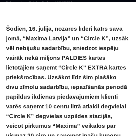
Raksta autors
Brivbridis.lv
-
16/07/2024
Šodien, 16. jūlijā, nozares līderi katrs savā
jomā, “Maxima Latvija” un “Circle K”, uzsāk
vēl nebijušu sadarbību, sniedzot iespēju
vairāk nekā miljons PALDIES kartes
lietotājiem saņemt “Circle K” EXTRA kartes
priekšrocības. Uzsākot līdz šim plašāko
divu zīmolu sadarbību, iepazīšanās periodā
papildus ikdienas piedāvājumiem klienti
varēs saņemt 10 centu litrā atlaidi degvielai
“Circle K” degvielas uzpildes stacijās,
veicot pirkumus “Maxima” veikalos par
vismaz 20 eiro un saņemot īpašu kuponu.