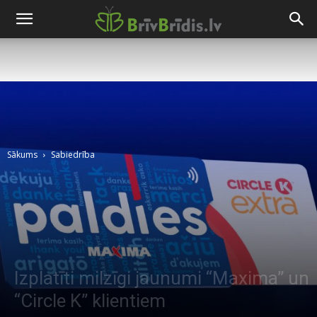
Sākums
Sabiedrība
Izplatīti milzīgi jaunumi “Maxima” un
“Circle K” klientiem