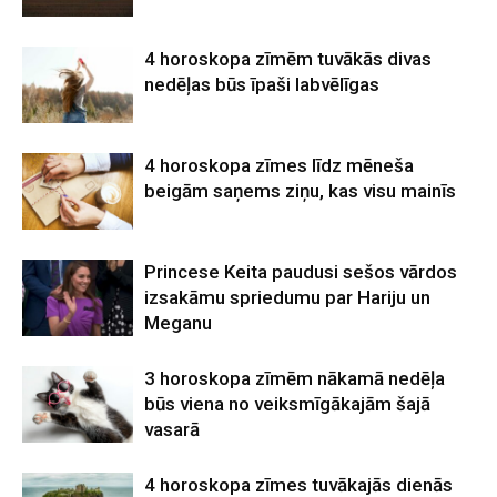
4 horoskopa zīmēm tuvākās divas
nedēļas būs īpaši labvēlīgas
4 horoskopa zīmes līdz mēneša
beigām saņems ziņu, kas visu mainīs
Princese Keita paudusi sešos vārdos
izsakāmu spriedumu par Hariju un
Meganu
3 horoskopa zīmēm nākamā nedēļa
būs viena no veiksmīgākajām šajā
vasarā
4 horoskopa zīmes tuvākajās dienās