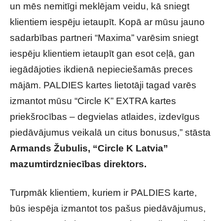
un mēs nemitīgi meklējam veidu, kā sniegt
klientiem iespēju ietaupīt. Kopā ar mūsu jauno
sadarbības partneri “Maxima” varēsim sniegt
iespēju klientiem ietaupīt gan esot ceļā, gan
iegādājoties ikdienā nepieciešamās preces
mājām. PALDIES kartes lietotāji tagad varēs
izmantot mūsu “Circle K” EXTRA kartes
priekšrocības – degvielas atlaides, izdevīgus
piedāvājumus veikalā un citus bonusus,” stāsta
Armands Žubulis, “Circle K Latvia”
mazumtirdzniecības direktors.
Turpmāk klientiem, kuriem ir PALDIES karte,
būs iespēja izmantot tos pašus piedāvājumus,