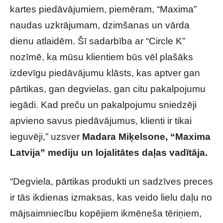
kartes piedāvājumiem, piemēram, “Maxima”
naudas uzkrājumam, dzimšanas un vārda
dienu atlaidēm. Šī sadarbība ar “Circle K”
nozīmē, ka mūsu klientiem būs vēl plašāks
izdevīgu piedāvājumu klāsts, kas aptver gan
pārtikas, gan degvielas, gan citu pakalpojumu
iegādi. Kad preču un pakalpojumu sniedzēji
apvieno savus piedāvājumus, klienti ir tikai
ieguvēji,” uzsver
Madara Miķelsone, “Maxima
Latvija” mediju un lojalitātes daļas vadītāja.
“Degviela, pārtikas produkti un sadzīves preces
ir tās ikdienas izmaksas, kas veido lielu daļu no
mājsaimniecību kopējiem ikmēneša tēriņiem,