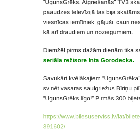
“UgunsGrēks. Atgriešanās” TV3 skat
paaudzes televīzijā tas bija skatām
viesnīcas iemītnieki gājuši cauri 
kā arī draudiem un noziegumiem.
Diemžēl pirms dažām dienām tika s
seriāla režisore Inta Gorodecka.
Savukārt kvēlākajiem “UgunsGrēka” 
svinēt vasaras saulgriežus Bīriņu pi
“UgunsGrēks līgo!” Pirmās 300 biļe
https://www.bilesuserviss.lv/lat/bi
391602/