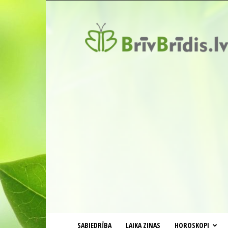
BrīvBrīdis.lv
SABIEDRĪBA
LAIKA ZIŅAS
HOROSKOPI