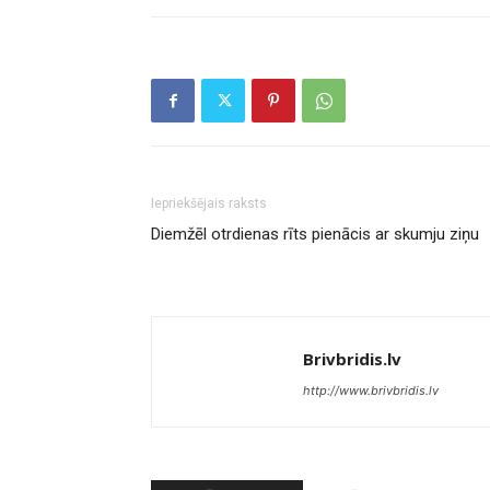
Iepriekšējais raksts
Diemžēl otrdienas rīts pienācis ar skumju ziņu
Brivbridis.lv
http://www.brivbridis.lv