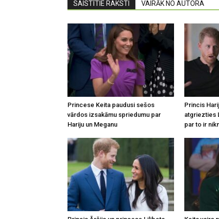
SAISTĪTIE RAKSTI
VAIRĀK NO AUTORA
Princese Keita paudusi sešos
Princis Hari
vārdos izsakāmu spriedumu par
atgriezties 
Hariju un Meganu
par to ir nik