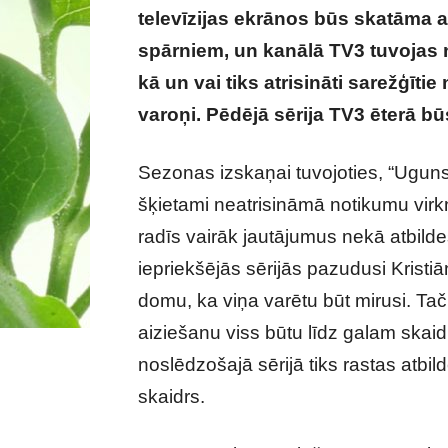
televīzijas ekrānos būs skatāma a
spārniem, un kanālā TV3 tuvojas 
kā un vai tiks atrisināti sarežģītie
varoņi. Pēdējā sērija TV3 ēterā bū
Sezonas izskaņai tuvojoties, “UgunsGr
šķietami neatrisināmā notikumu vir
radīs vairāk jautājumus nekā atbild
iepriekšējās sērijās pazudusi Kristi
domu, ka viņa varētu būt mirusi. Ta
aiziešanu viss būtu līdz galam skaid
noslēdzošajā sērijā tiks rastas atbild
skaidrs.