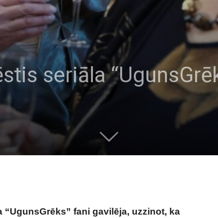
ēstis seriāla “UgunsGrē
a “UgunsGrēks” fani gavilēja, uzzinot, ka