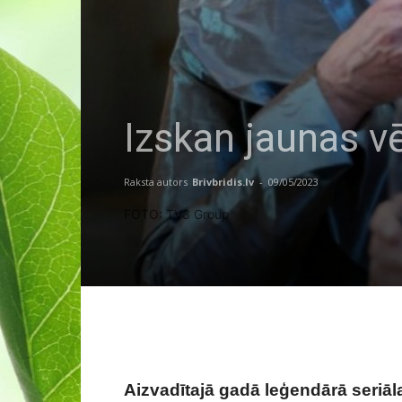
Izskan jaunas v
Raksta autors
Brivbridis.lv
-
09/05/2023
FOTO: TV3 Group
Aizvadītajā gadā leģendārā seriāl