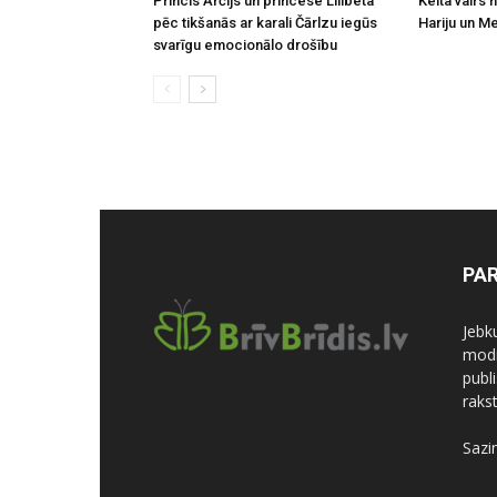
Princis Ārčijs un princese Lilibeta
Keita vairs 
pēc tikšanās ar karali Čārlzu iegūs
Hariju un M
svarīgu emocionālo drošību
PA
Jebk
modi
publi
rakst
Sazi