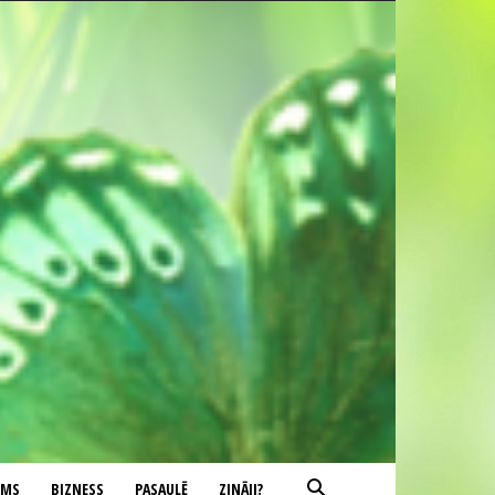
UMS
BIZNESS
PASAULĒ
ZINĀJI?