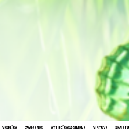
VESELĪBA
ZVAIGZNES
ATTIECĪBAS&ĢIMENE
VIRTUVE
SKAIST