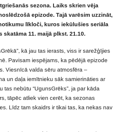
tgriešanās sezona. Laiks skrien vēja
noslēdzošā epizode. Tajā varēsim uzzināt,
 notikumu līkloči, kuros iekūlušies seriāla
s skatāma 11. maijā plkst. 21.10.
ēkā”, kā jau tas ierasts, viss ir sarežģījies
knē. Pavisam iespējams, ka pēdējā epizode
es. Viesnīcā valda sēru atmosfēra –
āna un daļa iemītnieku sāk samierināties ar
ču tas nebūtu “UgunsGrēks”, ja par kāda
rs, tāpēc atliek vien cerēt, ka sezonas
es. Līdz tam skaidrs ir tikai tas, ka nekas nav