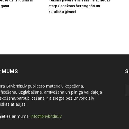
necer uz izlīgumu ar
Pēkšņs pavērsiens saasina spriedzi
eganu
starp Saseksas hercogpāri un
karalisko ģimeni
R MUMS
S
ura Brivbridis.lv publicēto materiālu kopēšana,
ficēšana, uzglabāšana, arhivēšana un pilnīga vai daļēja
skošana/pārpublicēšana ir aizliegta bez Brivbridis.lv
iskas atļaujas.
nieties ar mums:
info@brivbridis.lv