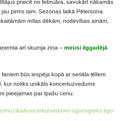
ītājus priecē no februāra, savukārt nākamās
s jau pirms tam. Sezonas laikā Pētersona
neskaitāmām mīlas dēkām, nodevības ainām,
aņemta arī skumja ziņa –
mirusi ilggadējā
faniem būs iespēja kopā ar seriāla tēliem
lī, kur notiks unikāls koncertuzvedums
tes pieejamas par īpašu cenu:
letes/muzika/koncertuzvedums-ugunsgreks-ligo-