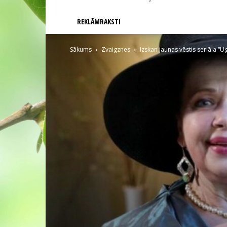
REKLĀMRAKSTI
Sākums
Zvaigznes
Izskan jaunas vēstis seriāla “