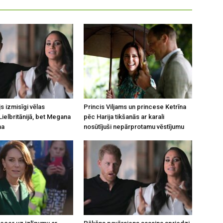
js izmisīgi vēlas
Princis Viljams un princese Ketrīna
Lielbritānijā, bet Megana
pēc Harija tikšanās ar karali
na
nosūtījuši nepārprotamu vēstījumu