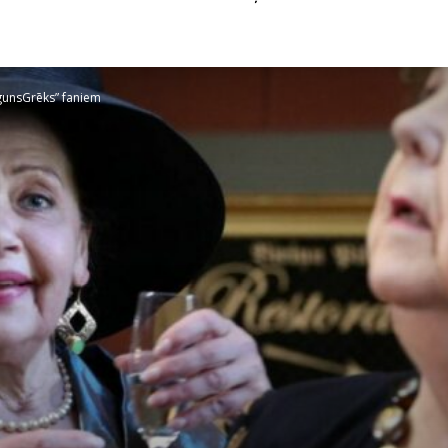
UgunsGrēks” faniem