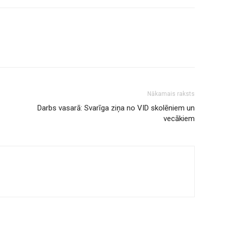
Nākamais raksts
Darbs vasarā: Svarīga ziņa no VID skolēniem un
vecākiem