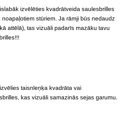
islabāk izvēlēties kvadrātveida saulesbrilles
 noapaļotiem stūriem. Ja rāmji būs nedaudz
 kā attēlā), tas vizuāli padarīs mazāku tavu
illes!!!
 izvēlies taisnleņķa kvadrāta vai
sbrilles, kas vizuāli samazinās sejas garumu.