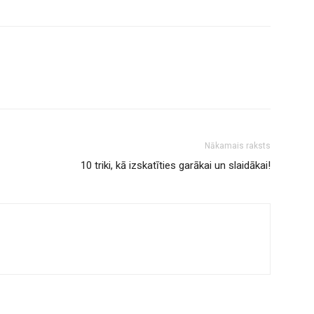
Nākamais raksts
10 triki, kā izskatīties garākai un slaidākai!