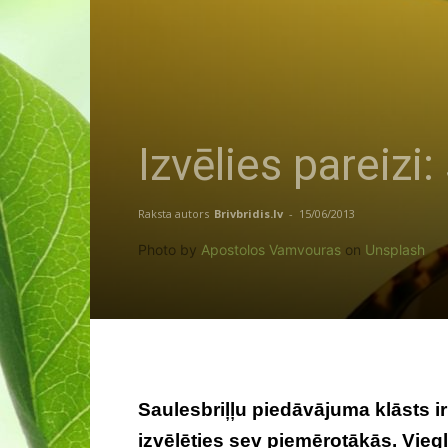
Izvēlies pareizi:
Raksta autors
Brivbridis.lv
-
15/06/2013
Photo by
Apostolos Vamvouras
on
Unsplash
Saulesbriļļu piedāvājuma klāsts ir ļ
izvēlēties sev piemērotākās. Viegl