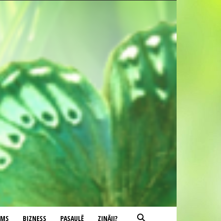
UMS
BIZNESS
PASAULĒ
ZINĀJI?