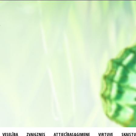
VESELĪBA
ZVAIGZNES
ATTIECĪBAS&ĢIMENE
VIRTUVE
SKAIST