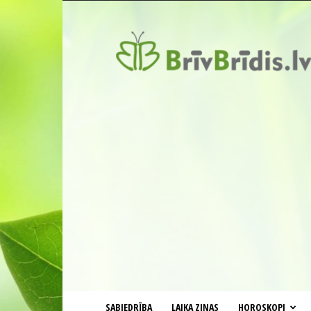
BrīvBrīdis.lv
SABIEDRĪBA
LAIKA ZIŅAS
HOROSKOPI