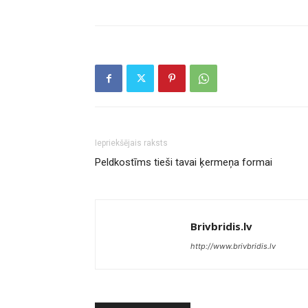
Iepriekšējais raksts
Peldkostīms tieši tavai ķermeņa formai
Brivbridis.lv
http://www.brivbridis.lv