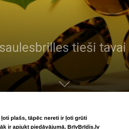
 saulesbrilles tieši tava
oti plašs, tāpēc nereti ir ļoti grūti
āk ir apjukt piedāvājumā. BrīvBrīdis.lv