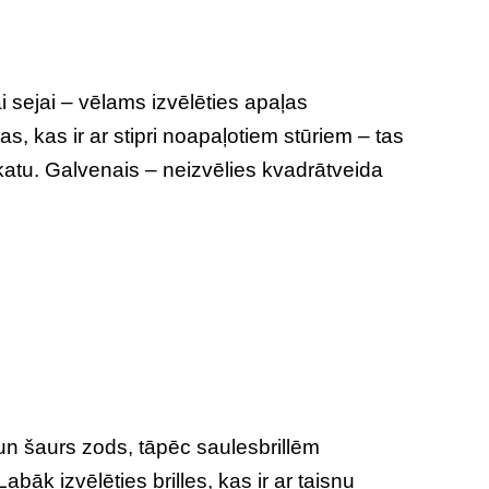
ai sejai – vēlams izvēlēties apaļas
das, kas ir ar stipri noapaļotiem stūriem – tas
katu. Galvenais – neizvēlies kvadrātveida
re un šaurs zods, tāpēc saulesbrillēm
bāk izvēlēties brilles, kas ir ar taisnu