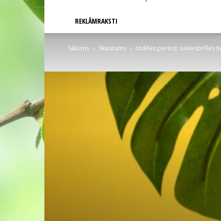
REKLĀMRAKSTI
Sākums
Skaistums
Izvēlies pareizi: saulesbrilles t