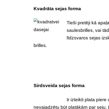
Kvadrāta sejas forma
Tieši pretēji kā apaļ
saulesbrilles, vai tā
līdzsvaros sejas izs
brilles.
Sirdsveida sejas forma
Ir izteikti plata pie
nevajadzētu būt platākām par seju. La