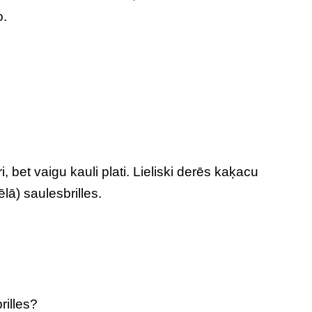
o.
i, bet vaigu kauli plati. Lieliski derēs kaķacu
tēlā) saulesbrilles.
rilles?