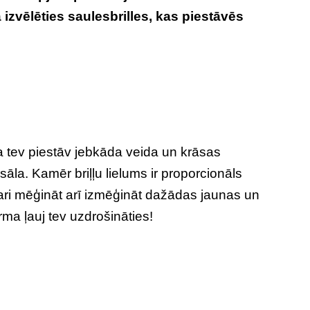
izvēlēties saulesbrilles, kas piestāvēs
ka tev piestāv jebkāda veida un krāsas
rsāla. Kamēr briļļu lielums ir proporcionāls
vari mēģināt arī izmēģināt dažādas jaunas un
rma ļauj tev uzdrošināties!