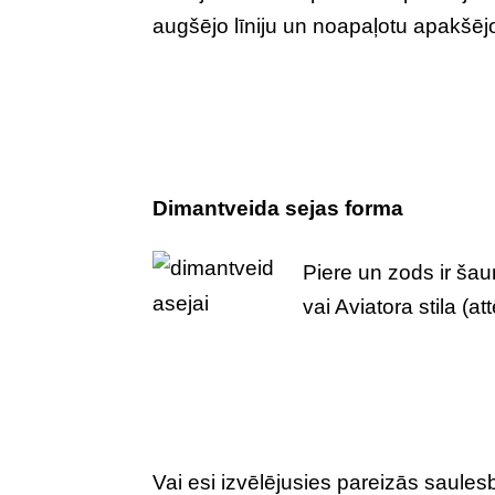
augšējo līniju un noapaļotu apakšēj
Dimantveida sejas forma
Piere un zods ir šaur
vai Aviatora stila (at
Vai esi izvēlējusies pareizās saulesb