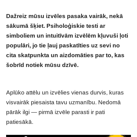
Dažreiz mūsu izvēles pasaka vairāk, nekā
sākumā šķiet. Psiholoģiskie testi ar
simboliem un intuitīvām izvēlēm kļuvuši ļoti
populāri, jo tie ļauj paskatīties uz sevi no
cita skatpunkta un aizdomāties par to, kas
šobrīd notiek mūsu dzīvē.
Izvēlies vienas
durvis un uzzini, kas tevi sagaida tuvākajā laikā
Aplūko attēlu un izvēlies vienas durvis, kuras
visvairāk piesaista tavu uzmanību. Nedomā
pārāk ilgi — pirmā izvēle parasti ir pati
patiesākā.