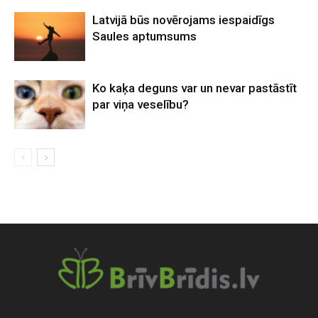
Latvijā būs novērojams iespaidīgs
Saules aptumsums
Ko kaķa deguns var un nevar pastāstīt
par viņa veselību?