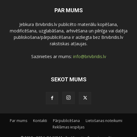
PAR MUMS
Jebkura Brivbridis.lv publicēto materiālu kopēšana,
modificēšana, uzglabāšana, arhivēšana un pilnīga vai daļēja
publiskošana/pārpublicēšana ir aizliegta bez Brivbridis.lv
rakstiskas atļaujas.
Sazinieties ar mums:
info@brivbridis.lv
SEKOT MUMS
Par mums
Kontakti
Pārpublicēšana
Lietošanas noteikumi
Reklāmas iespējas