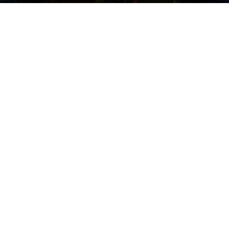
Raksta autors
Brivbridis.lv
-
20/05/2026