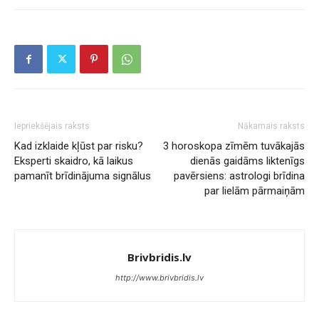
Iepriekšējais raksts
Nākamais raksts
Kad izklaide kļūst par risku?
3 horoskopa zīmēm tuvākajās
Eksperti skaidro, kā laikus
dienās gaidāms liktenīgs
pamanīt brīdinājuma signālus
pavērsiens: astrologi brīdina
par lielām pārmaiņām
Brivbridis.lv
http://www.brivbridis.lv