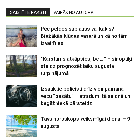
SAISTĪTIE RAKSTI
VAIRĀK NO AUTORA
Pēc peldes sāp auss vai kakls?
Biežākās kļūdas vasarā un kā no tām
izvairīties
“Karstums atkāpsies, bet…” – sinoptiķi
steidz prognozēt laiku augusta
turpinājumā
Izsauktie policisti drīz vien pamana
vecu “pasātu” – atradumi tā salonā un
bagāžniekā pārsteidz
Tavs horoskops veiksmīgai dienai – 9.
augusts