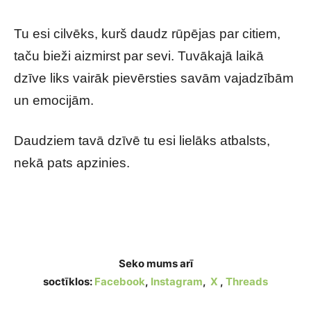
Tu esi cilvēks, kurš daudz rūpējas par citiem,
taču bieži aizmirst par sevi. Tuvākajā laikā
dzīve liks vairāk pievērsties savām vajadzībām
un emocijām.
Daudziem tavā dzīvē tu esi lielāks atbalsts,
nekā pats apzinies.
Izvēlies vienas durvis un uzzini, kas tevi
sagaida tuvākajā laikā
Seko mums arī
soctīklos:
Facebook
,
Instagram
,
X
,
Threads