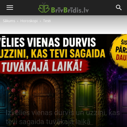
Sākums
Horoskopi
Testi
Izvēlies vienas durvis un uzzini, kas
tevi sagaida tuvākajā laikā