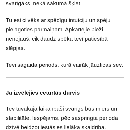
svarīgāks, nekā sākumā šķiet.
Tu esi cilvēks ar spēcīgu intuīciju un spēju
pielāgoties pārmaiņām. Apkārtējie bieži
nenojauš, cik daudz spēka tevī patiesībā
slēpjas.
Tevi sagaida periods, kurā vairāk jāuzticas sev.
Ja izvēlējies ceturtās durvis
Tev tuvākajā laikā īpaši svarīgs būs miers un
stabilitāte. Iespējams, pēc saspringta perioda
dzīvē beidzot iestāsies lielāka skaidrība.