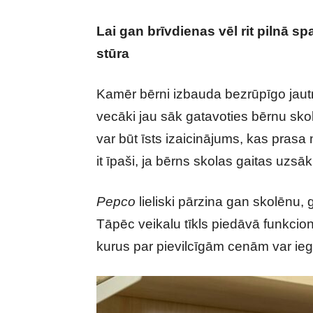
Lai gan brīvdienas vēl rit pilnā s
stūra
Kamēr bērni izbauda bezrūpīgo jautr
vecāki jau sāk gatavoties bērnu sko
var būt īsts izaicinājums, kas prasa 
it īpaši, ja bērns skolas gaitas uzsāk
Pepco
lieliski pārzina gan skolēnu,
Tāpēc veikalu tīkls piedāvā funkcio
kurus par pievilcīgām cenām var ieg