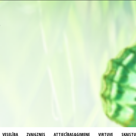
VESELĪBA
ZVAIGZNES
ATTIECĪBAS&ĢIMENE
VIRTUVE
SKAIST