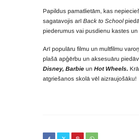
Papildus pamatlietām, kas nepieci
sagatavojis arī
Back to School
piedā
piederumus vai pusdienu kastes u
Arī populāru filmu un multfilmu varoņ
plašā apģērbu un aksesuāru piedāv
Disney, Barbie
un
Hot Wheels.
Krās
atgriešanos skolā vēl aizraujošāku!
Jāsagatavo bērni skolai? Lūk kā to iz