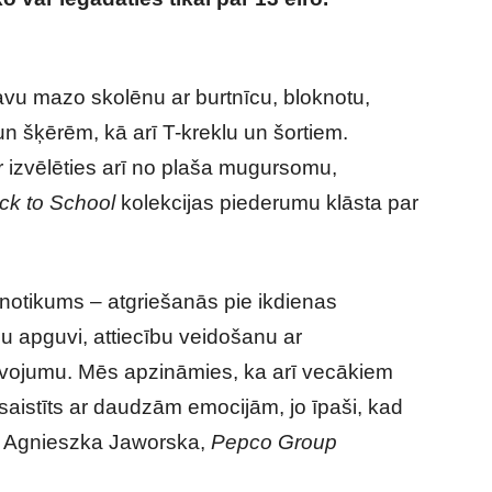
darīt lētāk!
vu mazo skolēnu ar burtnīcu, bloknotu,
n šķērēm, kā arī T-kreklu un šortiem.
 izvēlēties arī no plaša mugursomu,
ck to School
kolekcijas piederumu klāsta par
 notikums – atgriešanās pie ikdienas
u apguvi, attiecību veidošanu ar
vojumu. Mēs apzināmies, ka arī vecākiem
aistīts ar daudzām emocijām, jo īpaši, kad
aka Agnieszka Jaworska,
Pepco Group