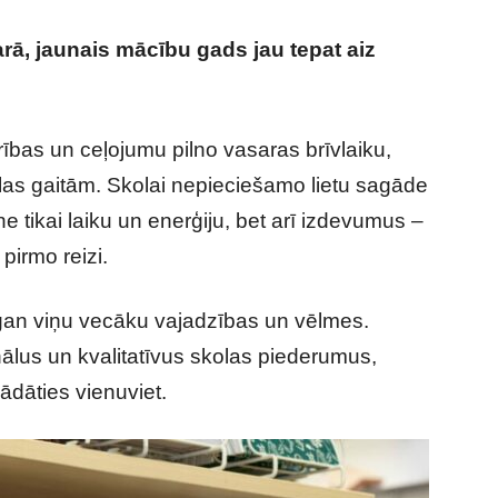
parā, jaunais mācību gads jau tepat aiz
ības un ceļojumu pilno vasaras brīvlaiku,
las gaitām. Skolai nepieciešamo lietu sagāde
ne tikai laiku un enerģiju, bet arī izdevumus –
 pirmo reizi.
 gan viņu vecāku vajadzības un vēlmes.
nālus un kvalitatīvus skolas piederumus,
ādāties vienuviet.