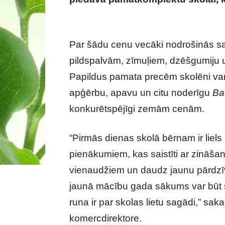
Jāsagatavo bērni skolai? Lūk kā to iz
Par šādu cenu vecāki nodrošinās sa
pildspalvām, zīmuļiem, dzēšgumiju u
Papildus pamata precēm skolēni var
apģērbu, apavu un citu noderīgu
Ba
konkurētspējīgi zemām cenām.
“Pirmās dienas skolā bērnam ir liels
pienākumiem, kas saistīti ar zināšan
vienaudžiem un daudz jaunu pārdzī
jaunā mācību gada sākums var būt s
runa ir par skolas lietu sagādi,” s
komercdirektore.