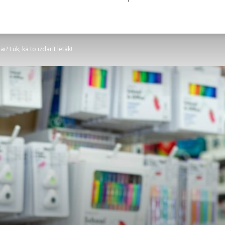
i? Lūk, kā to izdarīt lētāk!