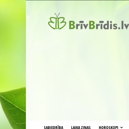
BrīvBrīdis.lv
SABIEDRĪBA
LAIKA ZIŅAS
HOROSKOPI