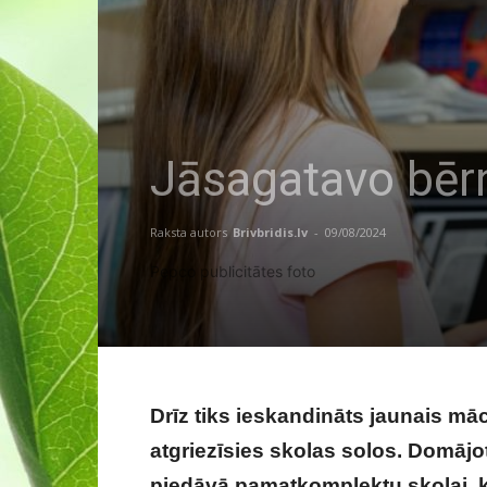
Jāsagatavo bērni
Raksta autors
Brivbridis.lv
-
09/08/2024
Pepco publicitātes foto
Drīz tiks ieskandināts jaunais mā
atgriezīsies skolas solos. Domāj
piedāvā pamatkomplektu skolai, ko 