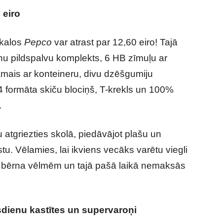
 eiro
kalos
Pepco
var atrast par 12,60 eiro! Tajā
ainu pildspalvu komplekts, 6 HB zīmuļu ar
mais ar konteineru, divu dzēšgumiju
4 formāta skiču blociņš, T-krekls un 100%
.
atgriezties skolā, piedāvājot plašu un
u. Vēlamies, lai ikviens vecāks varētu viegli
iņa bērna vēlmēm un tajā pašā laikā nemaksās
ienu kastītes un supervaroņi