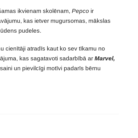
ešamas ikvienam skolēnam,
Pepco
ir
vājumu, kas ietver mugursomas, mākslas
n ūdens pudeles.
u cienītāji atradīs kaut ko sev tīkamu no
ājuma, kas sagatavoti sadarbībā ar
Marvel,
aini un pievilcīgi motīvi padarīs bērnu
darīt lētāk!