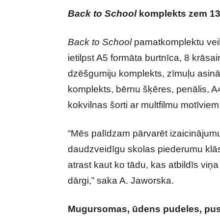
Back to School
komplekts zem 13
Back to School
pamatkomplektu vei
ietilpst A5 formāta burtnīca, 8 krās
dzēšgumiju komplekts, zīmuļu asinā
komplekts, bērnu šķēres, penālis, A
kokvilnas šorti ar multfilmu motīviem
“Mēs palīdzam pārvarēt izaicinājumu 
daudzveidīgu skolas piederumu klāst
atrast kaut ko tādu, kas atbildīs v
dārgi,” saka A. Jaworska.
Mugursomas, ūdens pudeles, pusd