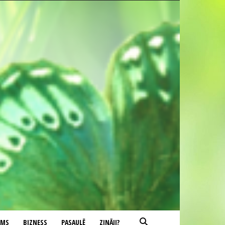
UMS
BIZNESS
PASAULĒ
ZINĀJI?