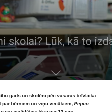
 skolai? Lūk, kā to izda
cību gads un skolēni pēc vasaras brīvlaika
ot par bērniem un viņu vecākiem,
Pepco
var iegādāties tikai par 13 eiro.