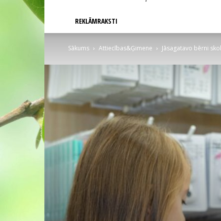
REKLĀMRAKSTI
Sākums
Attiecības&Ģimene
Jāsagatavo bērni skola