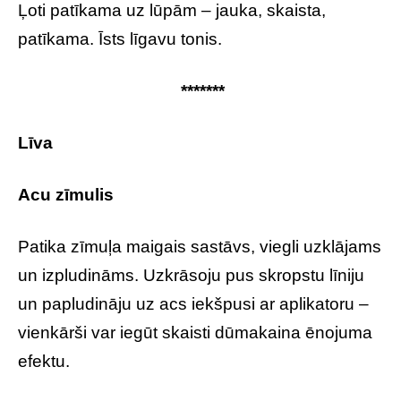
Ļoti patīkama uz lūpām – jauka, skaista,
patīkama. Īsts līgavu tonis.
*******
Līva
Acu zīmulis
Patika zīmuļa maigais sastāvs, viegli uzklājams
un izpludināms. Uzkrāsoju pus skropstu līniju
un papludināju uz acs iekšpusi ar aplikatoru –
vienkārši var iegūt skaisti dūmakaina ēnojuma
efektu.