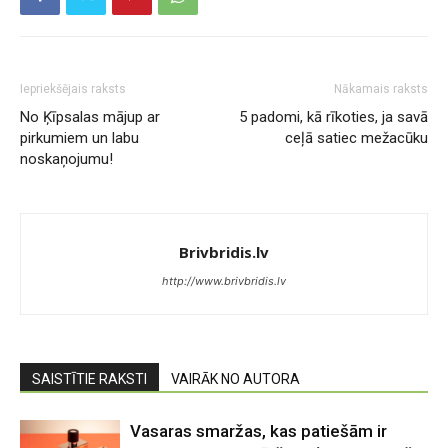
Iepriekšējais raksts
Nākamais raksts
No Ķīpsalas mājup ar
5 padomi, kā rīkoties, ja savā
pirkumiem un labu
ceļā satiec mežacūku
noskaņojumu!
Brivbridis.lv
http://www.brivbridis.lv
SAISTĪTIE RAKSTI
VAIRĀK NO AUTORA
Vasaras smaržas, kas patiešām ir