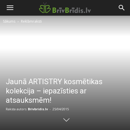
Sākums
Reklāmraksti
Jaunā ARTISTRY kosmētikas
kolekcija – iepazīsties ar
atsauksmēm!
Raksta autors
Brivbridis.lv
-
25/04/2015