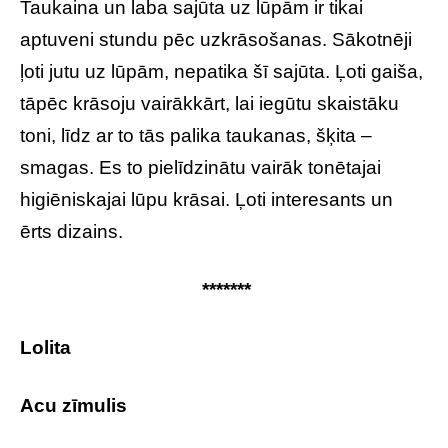
Taukaina un laba sajūta uz lūpām ir tikai
aptuveni stundu pēc uzkrāsošanas. Sākotnēji
ļoti jutu uz lūpām, nepatika šī sajūta. Ļoti gaiša,
tāpēc krāsoju vairākkārt, lai iegūtu skaistāku
toni, līdz ar to tās palika taukanas, šķita –
smagas. Es to pielīdzinātu vairāk tonētajai
higiēniskajai lūpu krāsai. Ļoti interesants un
ērts dizains.
*******
Lolita
Acu zīmulis