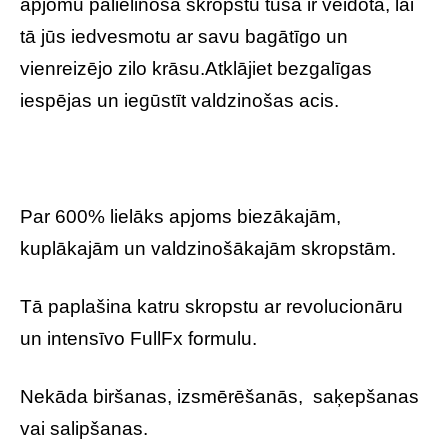
apjomu palielinošā skropstu tuša ir veidota, lai
tā jūs iedvesmotu ar savu bagātīgo un
vienreizējo zilo krāsu.Atklājiet bezgalīgas
iespējas un iegūstīt valdzinošas acis.
Par 600% lielāks apjoms biezākajām,
kuplākajām un valdzinošākajām skropstām.
Tā paplašina katru skropstu ar revolucionāru
un intensīvo FullFx formulu.
Nekāda biršanas, izsmērēšanās, saķepšanas
vai salipšanas.