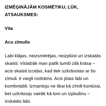
IZMĒĢINĀJĀM KOSMĒTIKU, LŪK,
ATSAUKSMES:
Vita
Acu zīmulis
Labi klājas, neizsmērējas, neizplūst un izskatās
skaisti. Vislabāk man patīk tumši zilā krāsa –
acis skaisti izceļas, kad tiek uzkrāsotas ar šo
zīmuli. Ir viegli notīrāms. Acis jūtas labi un
komfortabli. Izmantoju ne tikai kā zīmili kontūrai,
bet uzkrāsoju vairāk kā toni un izpludinu –
izskatās labi.