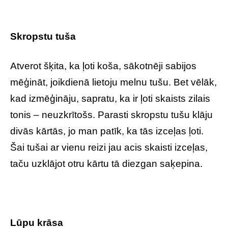
Skropstu tuša
Atverot šķita, ka ļoti koša, sākotnēji sabijos
mēģināt, joikdienā lietoju melnu tušu. Bet vēlāk,
kad izmēģināju, sapratu, ka ir ļoti skaists zilais
tonis – neuzkrītošs. Parasti skropstu tušu klāju
divās kārtās, jo man patīk, ka tās izceļas ļoti.
Šai tušai ar vienu reizi jau acis skaisti izceļas,
taču uzklājot otru kārtu tā diezgan saķepina.
Lūpu krāsa