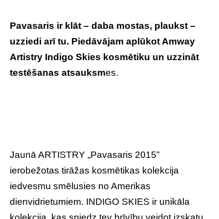
Pavasaris ir klāt – daba mostas, plaukst –
uzziedi arī tu. Piedāvājam aplūkot Amway
Artistry Indigo Skies kosmētiku un uzzināt
testēšanas atsauksm
es.
Jaunā ARTISTRY „Pavasaris 2015”
ierobežotas tirāžas kosmētikas kolekcija
iedvesmu smēlusies no Amerikas
dienvidrietumiem. INDIGO SKIES ir unikāla
kolekcija, kas sniedz tev brīvību veidot izskatu