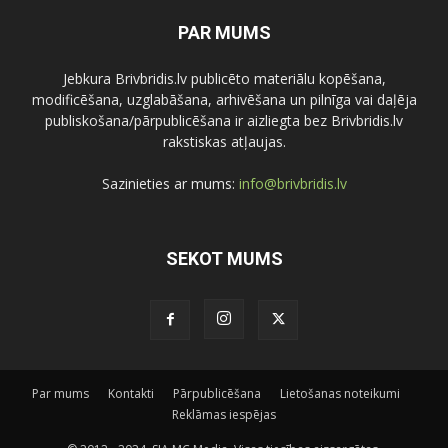
PAR MUMS
Jebkura Brivbridis.lv publicēto materiālu kopēšana,
modificēšana, uzglabāšana, arhivēšana un pilnīga vai daļēja
publiskošana/pārpublicēšana ir aizliegta bez Brivbridis.lv
rakstiskas atļaujas.
Sazinieties ar mums:
info@brivbridis.lv
SEKOT MUMS
Par mums
Kontakti
Pārpublicēšana
Lietošanas noteikumi
Reklāmas iespējas