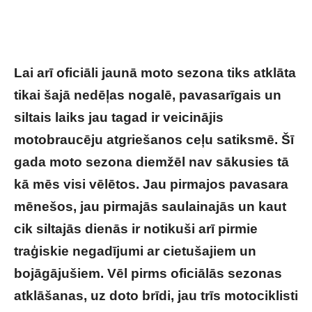
Lai arī oficiāli jaunā moto sezona tiks atklāta
tikai šajā nedēļas nogalē, pavasarīgais un
siltais laiks jau tagad ir veicinājis
motobraucēju atgriešanos ceļu satiksmē. Šī
gada moto sezona diemžēl nav sākusies tā
kā mēs visi vēlētos. Jau pirmajos pavasara
mēnešos, jau pirmajās saulainajās un kaut
cik siltajās dienās ir notikuši arī pirmie
traģiskie negadījumi ar cietušajiem un
bojāgājušiem. Vēl pirms oficiālās sezonas
atklāšanas, uz doto brīdi, jau trīs motociklisti