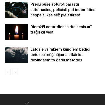
Preiļu pusē apturot parastu
automašīnu, policisti pat iedomāties
nespēja, kas sēž pie stūres!
Diemžēl ceturtdienas rīts nesis arī
traģisku vēsti
Latgalē vairākiem kungiem bēdīgi
beidzas mēģinājums atkārtot
deviņdesmito gadu metodes