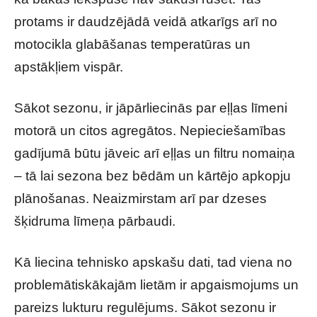
protams ir daudzējādā veidā atkarīgs arī no
motocikla glabāšanas temperatūras un
apstākļiem vispār.
Sākot sezonu, ir jāpārliecinās par eļļas līmeni
motorā un citos agregātos. Nepieciešamības
gadījumā būtu jāveic arī eļļas un filtru nomaiņa
– tā lai sezona bez bēdām un kārtējo apkopju
plānošanas. Neaizmirstam arī par dzeses
šķidruma līmeņa pārbaudi.
Kā liecina tehnisko apskašu dati, tad viena no
problemātiskākajām lietām ir apgaismojums un
pareizs lukturu regulējums. Sākot sezonu ir