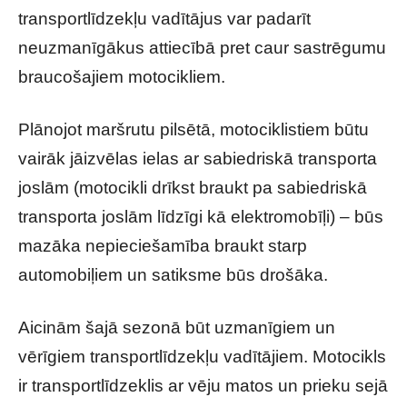
transportlīdzekļu vadītājus var padarīt
neuzmanīgākus attiecībā pret caur sastrēgumu
braucošajiem motocikliem.
Plānojot maršrutu pilsētā, motociklistiem būtu
vairāk jāizvēlas ielas ar sabiedriskā transporta
joslām (motocikli drīkst braukt pa sabiedriskā
transporta joslām līdzīgi kā elektromobīļi) – būs
mazāka nepieciešamība braukt starp
automobiļiem un satiksme būs drošāka.
Aicinām šajā sezonā būt uzmanīgiem un
vērīgiem transportlīdzekļu vadītājiem. Motocikls
ir transportlīdzeklis ar vēju matos un prieku sejā