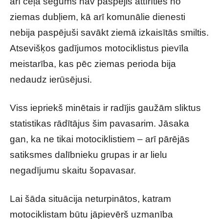
arī ceļa segums nav paspējis attīrīties no
ziemas dubļiem, kā arī komunālie dienesti
nebija paspējuši savākt ziemā izkaisītās smiltis.
Atsevišķos gadījumos motociklistus pievīla
meistarība, kas pēc ziemas perioda bija
nedaudz ierūsējusi.
Viss iepriekš minētais ir radījis gaužām sliktus
statistikas rādītājus šim pavasarim. Jāsaka
gan, ka ne tikai motociklistiem – arī pārējās
satiksmes dalībnieku grupas ir ar lielu
negadījumu skaitu šopavasar.
Lai šāda situācija neturpinātos, katram
motociklistam būtu jāpievērš uzmanība