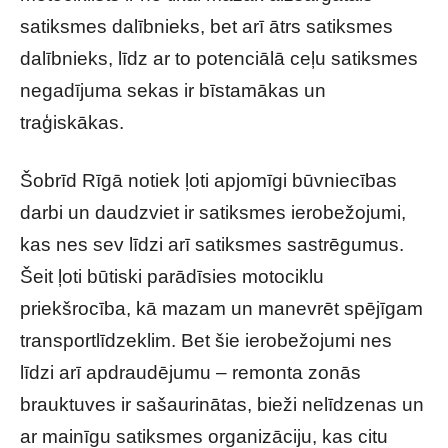
satiksmes dalībnieks, bet arī ātrs satiksmes
dalībnieks, līdz ar to potenciālā ceļu satiksmes
negadījuma sekas ir bīstamākas un
traģiskākas.
Šobrīd Rīgā notiek ļoti apjomīgi būvniecības
darbi un daudzviet ir satiksmes ierobežojumi,
kas nes sev līdzi arī satiksmes sastrēgumus.
Šeit ļoti būtiski parādīsies motociklu
priekšrocība, kā mazam un manevrēt spējīgam
transportlīdzeklim. Bet šie ierobežojumi nes
līdzi arī apdraudējumu – remonta zonās
brauktuves ir sašaurinātas, bieži nelīdzenas un
ar mainīgu satiksmes organizāciju, kas citu