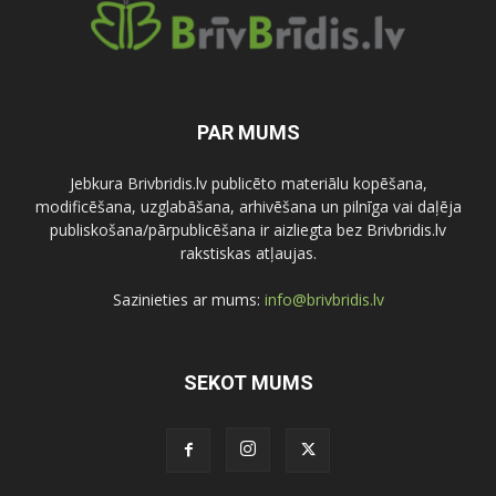
PAR MUMS
Jebkura Brivbridis.lv publicēto materiālu kopēšana,
modificēšana, uzglabāšana, arhivēšana un pilnīga vai daļēja
publiskošana/pārpublicēšana ir aizliegta bez Brivbridis.lv
rakstiskas atļaujas.
Sazinieties ar mums:
info@brivbridis.lv
SEKOT MUMS