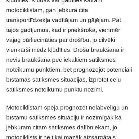
kļūdīties. Kļūdas var gadīties katram
motociklistam, gan jebkura cita
transportlīdzekļa vadītājam un gājējam. Pat
tajos gadījumos, kad ir priekšroka, vienmēr
vajag pārliecināties par drošību, jo cilvēki
vienkārši mēdz kļūdīties. Droša braukšana ir
nevis braukšana pēc iekaltiem satiksmes
noteikumu punktiem, bet prognozējot potenciāli
bīstamās satiksmes situācijas, izprotot ceļu
satiksmes noteikumu punktu nozīmi.
Motociklistam spēja prognozēt nelabvēlīgu un
bīstamu satiksmes situāciju ir nozīmīgāk kā
jebkuram citam satiksmes dalībniekam, jo
motociklists ir ne tikai mazāk aizsargātais