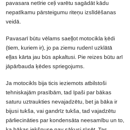
pavasara netīrie ceļi varētu sagādāt kādu
nepatīkamu pārsteigumu riteņu izslīdēšanas
veidā.
Pavasarī būtu vēlams saeļļot motocikla ķēdi
(tiem, kuriem ir), jo pa ziemu rudenī uzklātā
eļļas kārta jau būs apkaltusi. Pie reizes būtu arī
jāpārbauda ķēdes spriegojums.
Ja motocikls bija ticis ieziemots atbilstoši
tehniskajām prasībām, tad īpaši par bākas
saturu uztraukties nevajadzētu, bet ja bāka ir
bijusi tukša, vai gandrīz tukša, tad vajadzētu
pārliecināties par kondensāta neesamību un to,
ka bākas iekšpuse nav sākusi rūsēt. Tas