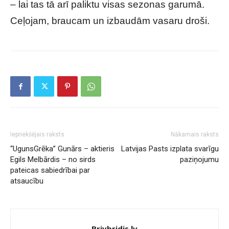
– lai tas tā arī paliktu visas sezonas garumā.
Ceļojam, braucam un izbaudām vasaru droši.
Iepriekšējais raksts
Nākamais raksts
“UgunsGrēka” Gunārs – aktieris
Latvijas Pasts izplata svarīgu
Egils Melbārdis – no sirds
paziņojumu
pateicas sabiedrībai par
atsaucību
Brivbridis.lv