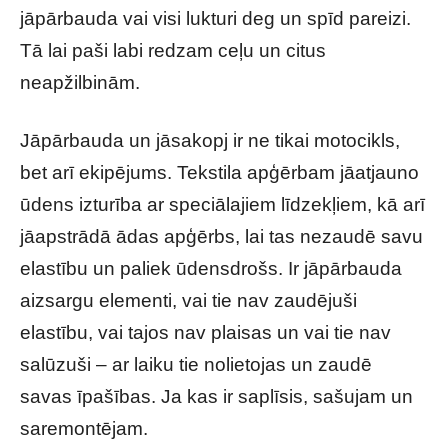
jāpārbauda vai visi lukturi deg un spīd pareizi.
Tā lai paši labi redzam ceļu un citus
neapžilbinām.
Jāpārbauda un jāsakopj ir ne tikai motocikls,
bet arī ekipējums. Tekstila apģērbam jāatjauno
ūdens izturība ar speciālajiem līdzekļiem, kā arī
jāapstrādā ādas apģērbs, lai tas nezaudē savu
elastību un paliek ūdensdrošs. Ir jāpārbauda
aizsargu elementi, vai tie nav zaudējuši
elastību, vai tajos nav plaisas un vai tie nav
salūzuši – ar laiku tie nolietojas un zaudē
savas īpašības. Ja kas ir saplīsis, sašujam un
saremontējam.