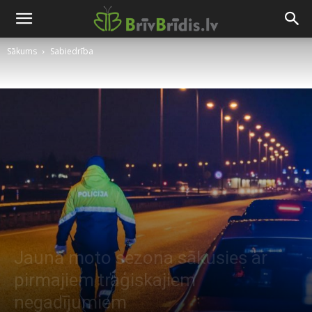
Sākums
Sabiedrība
Jaunā moto sezona sākusies ar
pirmajiem traģiskajiem
negadījumiem