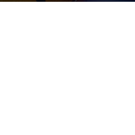
Raksta autors
Brivbridis.lv
-
25/04/2023