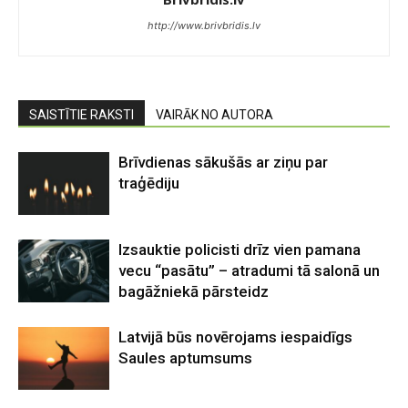
http://www.brivbridis.lv
SAISTĪTIE RAKSTI
VAIRĀK NO AUTORA
Brīvdienas sākušās ar ziņu par
traģēdiju
Izsauktie policisti drīz vien pamana
vecu “pasātu” – atradumi tā salonā un
bagāžniekā pārsteidz
Latvijā būs novērojams iespaidīgs
Saules aptumsums