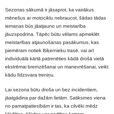
Sezonas sākumā ir jāsaprot, ka vairākus
mēnešus ar motociklu nebraucot, šādas tādas
iemaņas būs jāatjauno un meistarība
jāuzspodrina. Tāpēc būtu vēlams apmeklēt
meistarības atjaunošanas pasākumus, kas
piemēram notiek Biķernieku trasē, vai arī
individuālā kārtā patrenēties kādā drošā vietā
ekstrēmai bremzēšanai un manevrēšanai, veikt
kādu līdzsvara treniņu.
Lai sezona būtu droša un bez incidentiem,
jāatgādina par dažām lietām. Satiksmes viena
no pamatpatiesībām ir tas, ka cilvēki mēdz