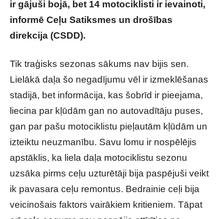
ir gājuši bojā, bet 14 motociklisti ir ievainoti,
informē Ceļu Satiksmes un drošības
direkcija (CSDD).
Tik traģisks sezonas sākums nav bijis sen.
Lielākā daļa šo negadījumu vēl ir izmeklēšanas
stadijā, bet informācija, kas šobrīd ir pieejama,
liecina par kļūdām gan no autovadītāju puses,
gan par pašu motociklistu pieļautām kļūdām un
izteiktu neuzmanību. Savu lomu ir nospēlējis
apstāklis, ka liela daļa motociklistu sezonu
uzsāka pirms ceļu uzturētāji bija paspējuši veikt
ik pavasara ceļu remontus. Bedrainie ceļi bija
veicinošais faktors vairākiem kritieniem. Tāpat