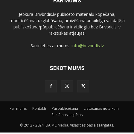
PAR MUMS
Jebkura Brivbridis.lv publicēto materiālu kopēšana,
modificēšana, uzglabāšana, arhivēšana un pilnīga vai daļēja
publiskošana/pārpublicēšana ir aizliegta bez Brivbridis.lv
rakstiskas atļaujas.
Sazinieties ar mums:
info@brivbridis.lv
SEKOT MUMS
Par mums
Kontakti
Pārpublicēšana
Lietošanas noteikumi
Reklāmas iespējas
© 2012 - 2024, SIA MC Media. Visas tiesības aizsargātas.