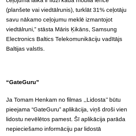
ceļojuma laikā ir līdzi kāda mobilā ierīce
(planšete vai viedtālrunis), turklāt 31% ceļotāju
savu nākamo ceļojumu meklē izmantojot
viedtālruni,” stāsta Māris Ķikāns, Samsung
Electronics Baltics Telekomunikāciju vadītājs
Baltijas valstīs.
“GateGuru”
Ja Tomam Henkam no filmas ,,Lidosta’’ būtu
pieejama “GateGuru” aplikācija, viņš droši vien
lidostu nevēlētos pamest. Šī aplikācija parāda
nepieciešamo informāciju par lidostā