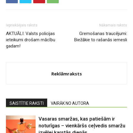
Iepriekšējais raksts
Nākamais raksts
AKTUĀLI: Valsts policijas
Gremošanas traucējumi:
ieteikumi drošam mācību
Biežākie to rašanās iemesli
gadam!
Reklāmraksts
SAISTĪTIE RAKSTI
VAIRĀK NO AUTORA
Vasaras smaržas, kas patiešām ir
noturīgas – vienkāršs ceļvedis smaržu
izvēlei karstās dienās