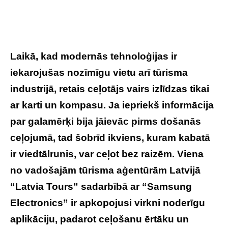
Laikā, kad modernās tehnoloģijas ir
iekarojušas nozīmīgu vietu arī tūrisma
industrijā, retais ceļotājs vairs izlīdzas tikai
ar karti un kompasu. Ja iepriekš informācija
par galamērķi bija jāievāc pirms došanās
ceļojumā, tad šobrīd ikviens, kuram kabatā
ir viedtālrunis, var ceļot bez raizēm. Viena
no vadošajām tūrisma aģentūrām Latvijā
“Latvia Tours” sadarbībā ar “Samsung
Electronics” ir apkopojusi virkni noderīgu
aplikāciju, padarot ceļošanu ērtāku un