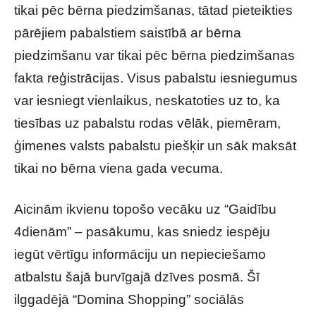
tikai pēc bērna piedzimšanas, tātad pieteikties
pārējiem pabalstiem saistībā ar bērna
piedzimšanu var tikai pēc bērna piedzimšanas
fakta reģistrācijas. Visus pabalstu iesniegumus
var iesniegt vienlaikus, neskatoties uz to, ka
tiesības uz pabalstu rodas vēlāk, piemēram,
ģimenes valsts pabalstu piešķir un sāk maksāt
tikai no bērna viena gada vecuma.
Aicinām ikvienu topošo vecāku uz “Gaidību
4dienām” – pasākumu, kas sniedz iespēju
iegūt vērtīgu informāciju un nepieciešamo
atbalstu šajā burvīgajā dzīves posmā. Šī
ilggadējā “Domina Shopping” sociālās