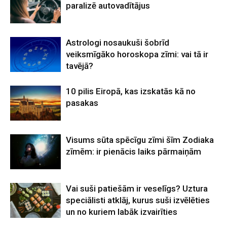
paralizē autovadītājus
Astrologi nosaukuši šobrīd
veiksmīgāko horoskopa zīmi: vai tā ir
tavējā?
10 pilis Eiropā, kas izskatās kā no
pasakas
Visums sūta spēcīgu zīmi šīm Zodiaka
zīmēm: ir pienācis laiks pārmaiņām
Vai suši patiešām ir veselīgs? Uztura
speciālisti atklāj, kurus suši izvēlēties
un no kuriem labāk izvairīties