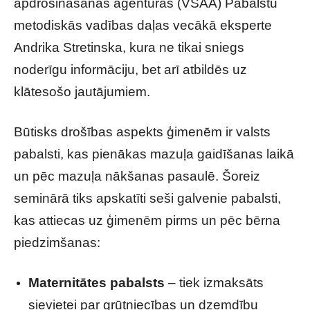
apdrošināšanas aģentūras (VSAA) Pabalstu
metodiskās vadības daļas vecākā eksperte
Andrika Stretinska, kura ne tikai sniegs
noderīgu informāciju, bet arī atbildēs uz
klātesošo jautājumiem.
Būtisks drošības aspekts ģimenēm ir valsts
pabalsti, kas pienākas mazuļa gaidīšanas laikā
un pēc mazuļa nākšanas pasaulē. Šoreiz
seminārā tiks apskatīti seši galvenie pabalsti,
kas attiecas uz ģimenēm pirms un pēc bērna
piedzimšanas:
Maternitātes pabalsts
– tiek izmaksāts
sievietei par grūtniecības un dzemdību