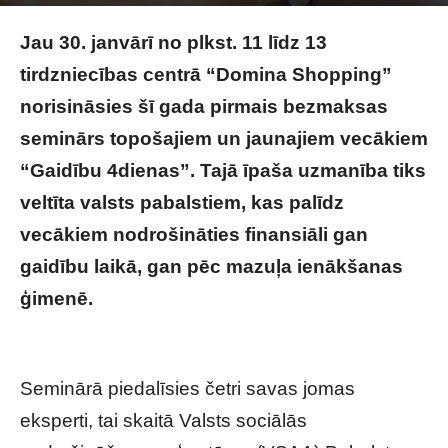
Image by pch.vector on Freepik
Jau 30. janvārī no plkst. 11 līdz 13
tirdzniecības centrā “Domina Shopping”
norisināsies šī gada pirmais bezmaksas
seminārs topošajiem un jaunajiem vecākiem
“Gaidību 4dienas”. Tajā īpaša uzmanība tiks
veltīta valsts pabalstiem, kas palīdz
vecākiem nodrošināties finansiāli gan
gaidību laikā, gan pēc mazuļa ienākšanas
ģimenē.
Kā izmaiņas likumdošanā ietekmēs
topošās un jaunās ģimenes
Seminārā piedalīsies četri savas jomas
eksperti, tai skaitā Valsts sociālās