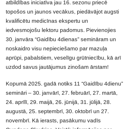
atbildības iniciatīva jau 16. sezonu priecē
topošos un jaunos vecākus, piedāvājot augsti
kvalificētu medicīnas ekspertu un
iedvesmojošu lektoru padomus. Pievienojies
30. janvāra “Gaidību 4dienas” semināram un
noskaidro visu nepieciešamo par mazuļa
aprūpi, pabalstiem, veselīgu grūtniecību, kā arī
uzdod savus jautājumus zinošam ārstam!
Kopumā 2025. gadā notiks 11 “Gaidību 4dienu”
semināri – 30. janvārī, 27. februārī, 27. martā,
24. aprīlī, 29. maijā, 26. jūnijā, 31. jūlijā, 28.
augustā, 25. septembrī, 30. oktobrī un 27.
novembrī. Kā ierasts, pasākumu vadīs