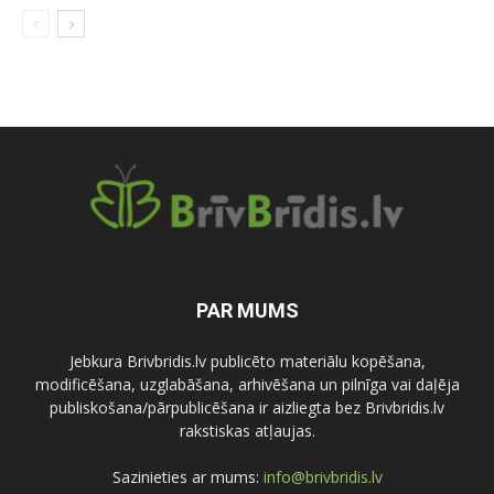
PAR MUMS
Jebkura Brivbridis.lv publicēto materiālu kopēšana,
modificēšana, uzglabāšana, arhivēšana un pilnīga vai daļēja
publiskošana/pārpublicēšana ir aizliegta bez Brivbridis.lv
rakstiskas atļaujas.
Sazinieties ar mums:
info@brivbridis.lv