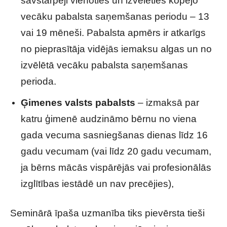
savstarpēji vienoties un izvēlēties kopējo
vecāku pabalsta saņemšanas periodu – 13
vai 19 mēneši. Pabalsta apmērs ir atkarīgs
no pieprasītāja vidējās iemaksu algas un no
izvēlētā vecāku pabalsta saņemšanas
perioda.
Ģimenes valsts pabalsts
– izmaksā par
katru ģimenē audzināmo bērnu no viena
gada vecuma sasniegšanas dienas līdz 16
gadu vecumam (vai līdz 20 gadu vecumam,
ja bērns mācās vispārējās vai profesionālās
izglītības iestādē un nav precējies),
Seminārā īpaša uzmanība tiks pievērsta tieši