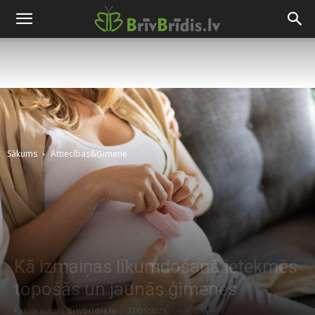
Sākums
Attiecības&Ģimene
Kā izmaiņas likumdošanā ietekmēs
topošās un jaunās ģimenes
Raksta autors
Brivbridis.lv
-
23/01/2025