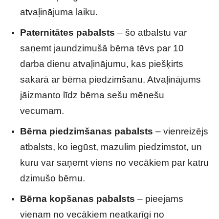
atvaļinājuma laiku.
Paternitātes pabalsts
– šo atbalstu var
saņemt jaundzimušā bērna tēvs par 10
darba dienu atvaļinājumu, kas piešķirts
sakarā ar bērna piedzimšanu. Atvaļinājums
jāizmanto līdz bērna sešu mēnešu
vecumam.
Bērna piedzimšanas pabalsts
– vienreizējs
atbalsts, ko iegūst, mazulim piedzimstot, un
kuru var saņemt viens no vecākiem par katru
dzimušo bērnu.
Bērna kopšanas pabalsts
– pieejams
vienam no vecākiem neatkarīgi no