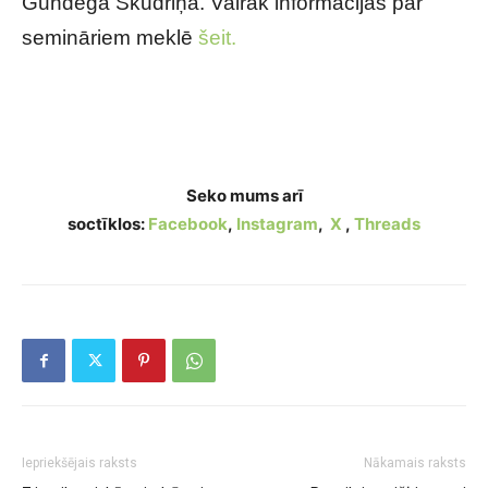
Gundega Skudriņa. Vairāk informācijas par
semināriem meklē
šeit.
Kā izmaiņas likumdošanā ietekmēs topošās un
jaunās ģimenes
Seko mums arī
soctīklos:
Facebook
,
Instagram
,
X
,
Threads
Iepriekšējais raksts
Nākamais raksts