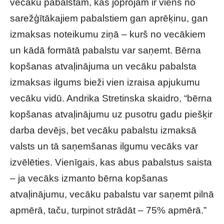
vecāku pabalstam, kas joprojām ir viens no
sarežģītākajiem pabalstiem gan aprēķinu, gan
izmaksas noteikumu ziņā – kurš no vecākiem
un kādā formātā pabalstu var saņemt. Bērna
kopšanas atvaļinājuma un vecāku pabalsta
izmaksas ilgums bieži vien izraisa apjukumu
vecāku vidū. Andrika Stretinska skaidro, “bērna
kopšanas atvaļinājumu uz pusotru gadu piešķir
darba devējs, bet vecāku pabalstu izmaksā
valsts un tā saņemšanas ilgumu vecāks var
izvēlēties. Vienīgais, kas abus pabalstus saista
– ja vecāks izmanto bērna kopšanas
atvaļinājumu, vecāku pabalstu var saņemt pilnā
apmērā, taču, turpinot strādāt – 75% apmērā.”