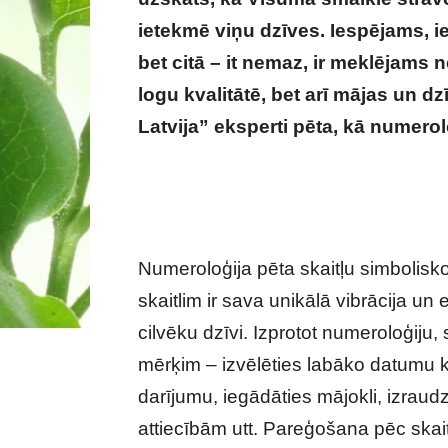
ietekmē viņu dzīves. Iespējams, ie
bet citā – it nemaz, ir meklējams n
logu kvalitātē, bet arī mājas un d
Latvija” eksperti pēta, kā numerol
numeroloģija var palīdzēt izvēlēti
Numeroloģija pēta skaitļu simbolisko
skaitlim ir sava unikālā vibrācija u
cilvēku dzīvi. Izprotot numeroloģiju
mērķim – izvēlēties labāko datumu
darījumu, iegādāties mājokli, izraud
attiecībām utt. Pareģošana pēc skai