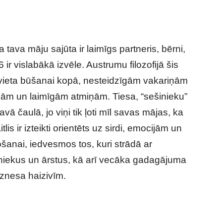
Ja tava māju sajūta ir laimīgs partneris, bērni,
 ir vislabākā izvēle. Austrumu filozofijā šis
 mājvieta būšanai kopā, nesteidzīgām vakariņām
ām un laimīgām atmiņām. Tiesa, “sešinieku”
vā čaulā, jo viņi tik ļoti mīl savas mājas, ka
lis ir izteikti orientēts uz sirdi, emocijām un
ošanai, iedvesmos tos, kuri strādā ar
iniekus un ārstus, kā arī vecāka gadagājuma
iznesa haizivīm.