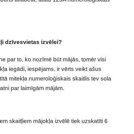
ļi dzīvesvietas izvēlei?
ne par to, ko nozīmē būt mājās, tomēr visi
kļa iegādi, iespējams, ir vērts veikt ašus
ītā mitekļa numeroloģiskais skaitlis tev sola
pratni par laimīgām mājām.
m skaitļiem mājokļa izvēlē tiek uzskatīti 6