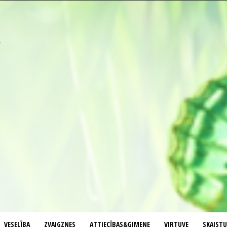
VESELĪBA
ZVAIGZNES
ATTIECĪBAS&ĢIMENE
VIRTUVE
SKAIST