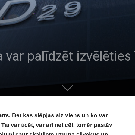
var palīdzēt izvēlēties 
katrs. Bet kas slēpjas aiz viens un ko var
Tai var ticēt, var arī neticēt, tomēr pastāv
ojumi caur skaitļiem uzrunā cilvēkus un