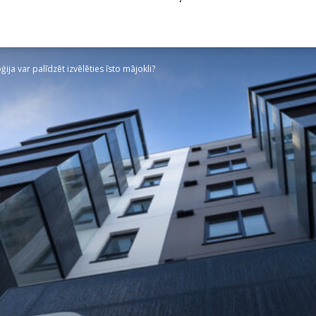
ija var palīdzēt izvēlēties īsto mājokli?