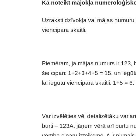
Kā noteikt mājokļa numeroloģisko 
Uzraksti dzīvokļa vai mājas numuru u
viencipara skaitli.
Piemēram, ja mājas numurs ir 123, b
šie cipari: 1+2+3+4+5 = 15, un iegūtaj
lai iegūtu viencipara skaitli: 1+5 = 6
Var izvēlēties vēl detalizētāku varia
burti – 123A, jāņem vērā arī burtu n
vērtība ciparu izteiksmē. A ir pirmai