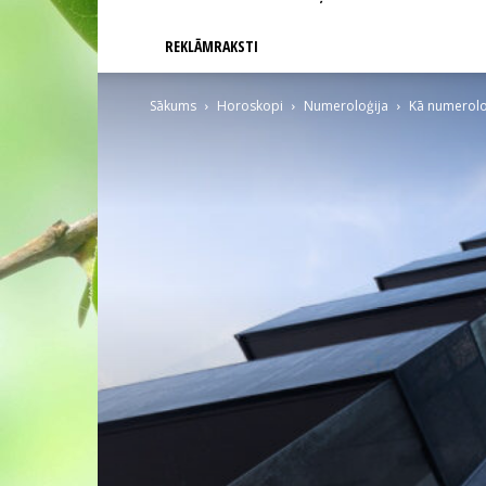
REKLĀMRAKSTI
Sākums
Horoskopi
Numeroloģija
Kā numeroloģ