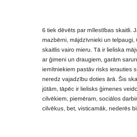
6 tiek dēvēts par mīlestības skaitli. 
mazbērni, mājdzīvnieki un telpaugi, 6
skaitlis vairo mieru. Tā ir lieliska
ar ģimeni un draugiem, garām sarun
iemītniekiem pastāv risks ierauties sa
neredz vajadzību doties ārā. Šis skait
jūtām, tāpēc ir lielisks ģimenes veid
cilvēkiem, piemēram, sociālos darb
cilvēkus, bet, visticamāk, nederēs b