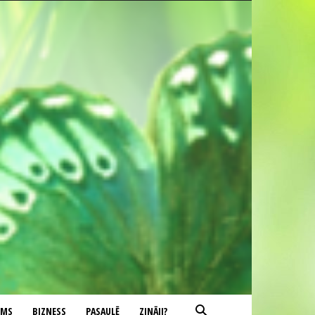
UMS
BIZNESS
PASAULĒ
ZINĀJI?