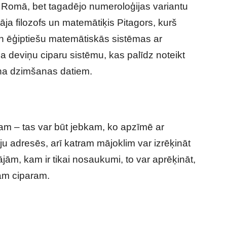
 un Romā, bet tagadējo numeroloģijas variantu
ja filozofs un matemātiķis Pitagors, kurš
un ēģiptiešu matemātiskās sistēmas ar
a deviņu ciparu sistēmu, kas palīdz noteikt
iņa dzimšanas datiem.
ēkam – tas var būt jebkam, ko apzīmē ar
māju adresēs, arī katram mājoklim var izrēķināt
jām, kam ir tikai nosaukumi, to var aprēķināt,
avam ciparam.