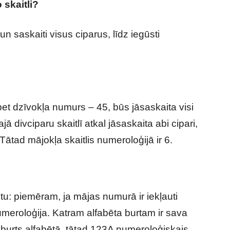
skaitli?
n saskaiti visus ciparus, līdz iegūsti
et dzīvokļa numurs – 45, būs jāsaskaita visi
ā divciparu skaitlī atkal jāsaskaita abi cipari,
. Tātad mājokļa skaitlis numeroloģijā ir 6.
ntu: piemēram, ja mājas numurā ir iekļauti
umeroloģija. Katram alfabēta burtam ir sava
s burts alfabētā, tātad 123A numeroloģiskais