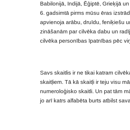
Babilonijā, Indijā, Ēģiptē, Grieķijā
6. gadsimtā pirms mūsu ēras izstrādā
apvienoja arābu, druīdu, feniķiešu 
zināšanām par cilvēka dabu un radīj
cilvēka personības īpatnības pēc v
Savs skaitlis ir ne tikai katram cilv
skaitļiem. Tā kā skaitļi ir teju visu 
numeroloģisko skaitli. Un pat tām mā
jo arī katrs alfabēta burts atbilst s