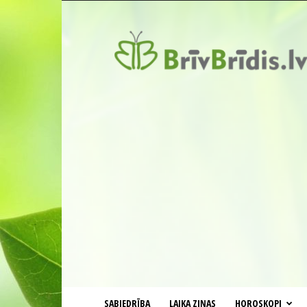
BrīvBrīdis.lv
SABIEDRĪBA
LAIKA ZIŅAS
HOROSKOPI