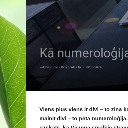
Kā numeroloģija 
Raksta autors
Brivbridis.lv
-
30/05/2024
Viens plus viens ir divi – to zina 
mainīt divi – to pēta numeroloģija. 
uzskats, ka Visuma smalkie strāv