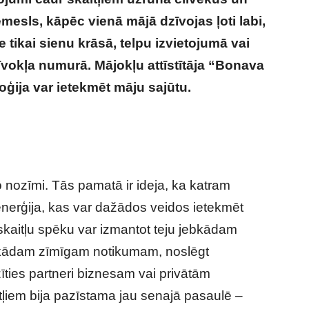
mesls, kāpēc vienā mājā dzīvojas ļoti labi,
e tikai sienu krāsā, telpu izvietojumā vai
zīvokļa numurā. Mājokļu attīstītāja “Bonava
oģija var ietekmēt māju sajūtu.
Kā
es īsto mājokli?
 nozīmi. Tās pamatā ir ideja, ka katram
n enerģija, kas var dažādos veidos ietekmēt
, skaitļu spēku var izmantot teju jebkādam
 kādam zīmīgam notikumam, noslēgt
zīties partneri biznesam vai privātām
tļiem bija pazīstama jau senajā pasaulē –