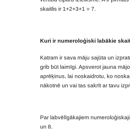
skaitlis ir 1+2+3+1 = 7.
Kuri ir numeroloģiski labākie skait
Katram ir sava māju sajūta un izprat
grib būt laimīgi. Apsverot jauna mājo
aprēķinus, lai noskaidrotu, ko noskat
nākotnē un vai tas sakrīt ar tavu iz
Par labvēlīgākajiem numeroloģiskajie
un 8.