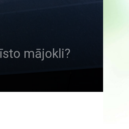
īsto mājokli?