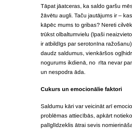
Tāpat jāatceras, ka saldo garšu mēs
žāvētu augli. Taču jautājums ir – ka
kāpēc mums to gribas? Nereti cilvēk
trūkst olbaltumvielu (īpaši neaizvie
ir atbildīgs par serotonīna ražošanu)
daudz saldumus, vienkāršos ogļhidrātus
nogurums ikdienā, no rīta nevar pamo
un nespodra āda.
Cukurs un emocionālie faktori
Saldumu kāri var veicināt arī emocio
problēmas attiecībās, apkārt notiek
palīglīdzeklis ātrai sevis nomierinā