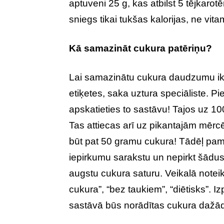
aptuveni 25 g, kas atbilst 5 tējkar
sniegs tikai tukšas kalorijas, ne vita
Kā samazināt cukura patēriņu?
Lai samazinātu cukura daudzumu ikdi
etiķetes, saka uztura speciāliste. Pi
apskatieties to sastāvu! Tajos uz 10
Tas attiecas arī uz pikantajām mēr
būt pat 50 gramu cukura! Tādēļ pama
iepirkumu sarakstu un nepirkt šādus
augstu cukura saturu. Veikalā notei
cukura”, “bez taukiem”, “diētisks”. 
sastāvā būs norādītas cukura dažā