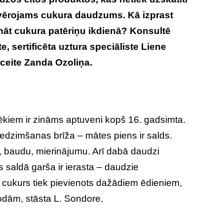
ievērojams cukura daudzums. Kā izprast
āt cukura patēriņu ikdienā? Konsultē
e, sertificēta uztura speciāliste Liene
ceite Zanda Ozoliņa.
lvēkiem ir zināms aptuveni kopš 16. gadsimta.
iedzimšanas brīža – mātes piens ir salds.
, baudu, mierinājumu. Arī dabā daudzi
s saldā garša ir ierasta – daudzie
, cukurs tiek pievienots dažādiem ēdieniem,
dām, stāsta L. Sondore.