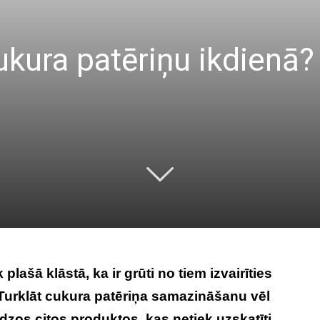
kura patēriņu ikdienā? 
 plašā klāstā, ka ir grūti no tiem izvairīties
 Turklāt cukura patēriņa samazināšanu vēl
dzos citos produktos, kas netiek uzskatīti