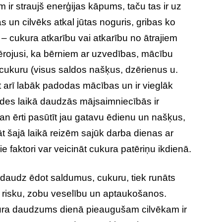
ir straujš enerģijas kāpums, taču tas ir uz
tas un cilvēks atkal jūtas noguris, gribas ko
 – cukura atkarību vai atkarību no ātrajiem
vērojusi, ka bērniem ar uzvedības, mācību
ukuru (visus saldos našķus, dzērienus u.
et arī labāk padodas mācības un ir vieglāk
ēdes laikā daudzās mājsaimniecībās ir
 gan ērti pasūtīt jau gatavu ēdienu un našķus,
t šajā laikā reizēm sajūk darba dienas ar
e faktori var veicināt cukura patēriņu ikdienā.
audz ēdot saldumus, cukuru, tiek runāts
bu risku, zobu veselību un aptaukošanos.
kura daudzums dienā pieaugušam cilvēkam ir