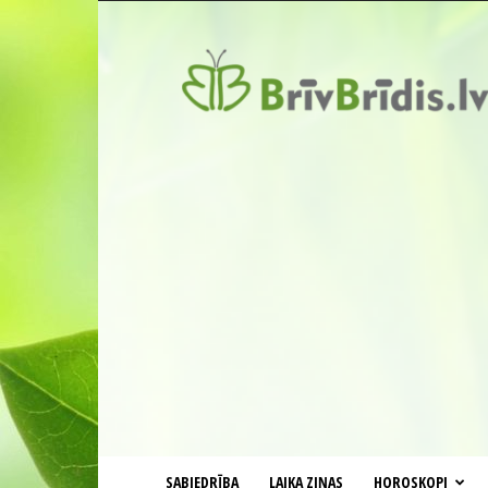
BrīvBrīdis.lv
SABIEDRĪBA
LAIKA ZIŅAS
HOROSKOPI