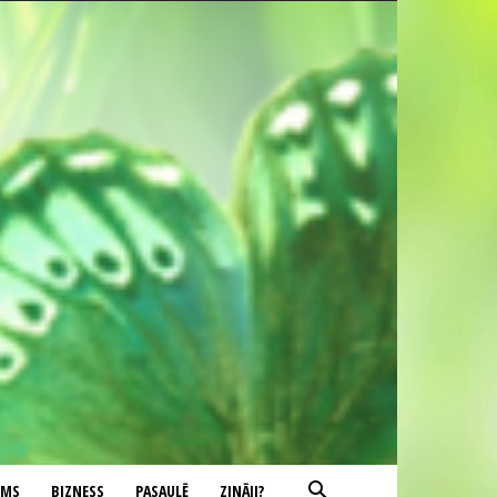
UMS
BIZNESS
PASAULĒ
ZINĀJI?