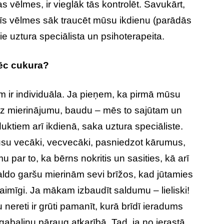
vēlmes, ir vieglāk tās kontrolēt. Savukārt,
īs vēlmes sāk traucēt mūsu ikdienu (parādās
ie uztura speciālista un psihoterapeita.
pēc cukura?
 ir individuāla. Ja pieņem, ka pirmā mūsu
iedz mierinājumu, baudu – mēs to sajūtam un
ktiem arī ikdienā, saka uztura speciāliste.
ūsu vecāki, vecvecāki, pasniedzot kārumus,
 par to, ka bērns nokritis un sasities, kā arī
saldo garšu mierinām sevi brīžos, kad jūtamies
laimīgi. Ja mākam izbaudīt saldumu – lieliski!
reti ir grūti pamanīt, kurā brīdī ieradums
gabaliņu pāraug atkarībā. Tad, ja no ierastā