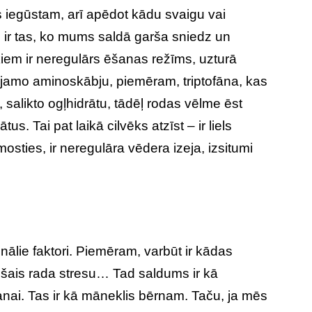
 iegūstam, arī apēdot kādu svaigu vai
s ir tas, ko mums saldā garša sniedz un
iem ir neregulārs ēšanas režīms, uzturā
tojamo aminoskābju, piemēram, triptofāna, kas
, salikto ogļhidrātu, tādēļ rodas vēlme ēst
. Tai pat laikā cilvēks atzīst – ir liels
sties, ir neregulāra vēdera izeja, izsitumi
nālie faktori. Piemēram, varbūt ir kādas
ošais rada stresu… Tad saldums ir kā
šanai. Tas ir kā māneklis bērnam. Taču, ja mēs