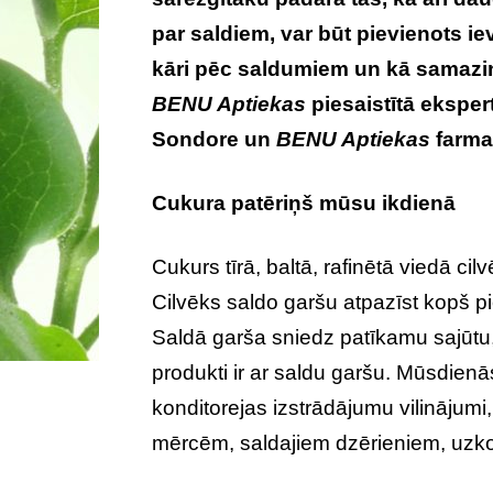
par saldiem, var būt pievienots 
kāri pēc saldumiem un kā samazin
BENU Aptiekas
piesaistītā ekspert
Sondore un
BENU Aptiekas
farma
Cukura patēriņš mūsu ikdienā
Cukurs tīrā, baltā, rafinētā viedā ci
Cilvēks saldo garšu atpazīst kopš p
Saldā garša sniedz patīkamu sajūtu
produkti ir ar saldu garšu. Mūsdienā
konditorejas izstrādājumu vilinājumi
mērcēm, saldajiem dzērieniem, uzko