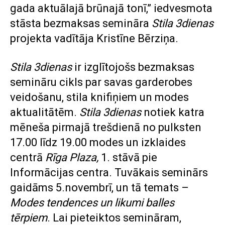
gada aktuālajā brūnajā tonī,” iedvesmota
stāsta bezmaksas semināra
Stila 3dienas
projekta vadītāja Kristīne Bērziņa.
Stila 3dienas
ir izglītojošs bezmaksas
semināru cikls par savas garderobes
veidošanu, stila knifiņiem un modes
aktualitātēm.
Stila 3dienas
notiek katra
mēneša pirmajā trešdienā no pulksten
17.00 līdz 19.00 modes un izklaides
centrā
Rīga Plaza
,
1. stāvā pie
Informācijas centra. Tuvākais seminārs
gaidāms 5.novembrī, un tā temats –
Modes tendences un likumi balles
tērpiem
. Lai pieteiktos semināram,