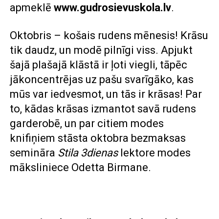
apmeklē
www.gudrosievuskola.lv
.
Oktobris – košais rudens mēnesis! Krāsu
tik daudz, un modē pilnīgi viss. Apjukt
šajā plašajā klāstā ir ļoti viegli, tāpēc
jākoncentrējas uz pašu svarīgāko, kas
mūs var iedvesmot, un tās ir krāsas! Par
to, kādas krāsas izmantot savā rudens
garderobē, un par citiem modes
knifiņiem stāsta oktobra bezmaksas
semināra
Stila 3dienas
lektore modes
māksliniece Odetta Birmane.