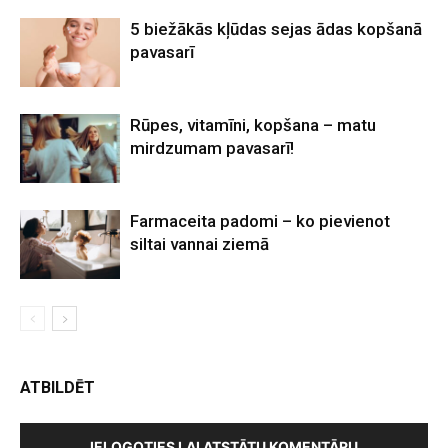
5 biežākās kļūdas sejas ādas kopšanā
pavasarī
Rūpes, vitamīni, kopšana – matu
mirdzumam pavasarī!
Farmaceita padomi – ko pievienot
siltai vannai ziemā
ATBILDĒT
IELOGOTIES LAI ATSTĀTU KOMENTĀRU