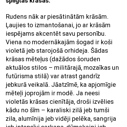
spilgtas krāsas.
Rudens nāk ar piesātinātām krāsām.
Ļaujies to izmantošanai, jo ar krāsām
iespējams akcentēt savu personību.
Viena no modernākajām šogad ir koši
violetā jeb starojošā orhideja. Šādas
krāsas mēteļus (dažādos šoruden
aktuālos stilos – militārajā, mozaīkas un
futūrisma stilā) var atrast gandrīz
jebkurā veikalā. Jāatzīmē, ka apjomīgie
mēteļi joprojām ir modē. Ja neesi
violetās krāsas cienītāja, droši izvēlies
kādu no šīm – karaliski zilā jeb tumši
zila, alumīnija jeb vidēji pelēka, sangrija