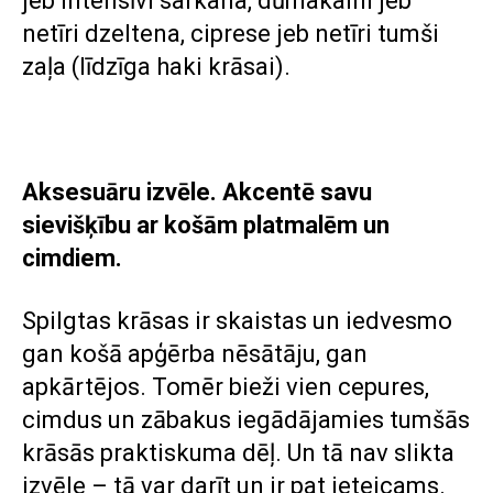
jeb intensīvi sarkana, dūmakaini jeb
netīri dzeltena, ciprese jeb netīri tumši
zaļa (līdzīga haki krāsai).
Aksesuāru izvēle. Akcentē savu
sievišķību ar košām platmalēm un
cimdiem.
Spilgtas krāsas ir skaistas un iedvesmo
gan košā apģērba nēsātāju, gan
apkārtējos. Tomēr bieži vien cepures,
cimdus un zābakus iegādājamies tumšās
krāsās praktiskuma dēļ. Un tā nav slikta
izvēle – tā var darīt un ir pat ieteicams.