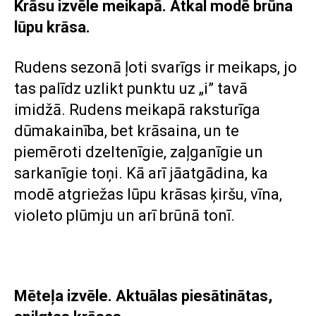
Krāsu izvēle meikapā. Atkal modē brūna
lūpu krāsa.
Rudens sezonā ļoti svarīgs ir meikaps, jo
tas palīdz uzlikt punktu uz „i” tavā
imidžā. Rudens meikapā raksturīga
dūmakainība, bet krāsaina, un te
piemēroti dzeltenīgie, zaļganīgie un
sarkanīgie toņi. Kā arī jāatgādina, ka
modē atgriežas lūpu krāsas ķiršu, vīna,
violeto plūmju un arī brūnā tonī.
Mēteļa izvēle. Aktuālas piesātinātas,