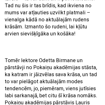
Tad nu šis ir tas brīdis, kad ikviena no
mums var atļauties uzvilkt platmali –
vienalga kādā no aktuālajām rudens
krāsām. Izmanto šo rudeni, lai kļūtu
arvien sievišķīgāka un košāka!
Tomēr lektore Odetta Birmane un
pārstāvji no Pokaiņu akadēmijas stāsta,
ka katram ir jāizvēlas sava krāsa, un tad
to var pielāgot aktuālajām modes
tendencēm, jo, piemēram, viens jutīsies
labi sarkanajā, bet citu šī krāsa nomāks.
Pokaiņu akadēmijas pārstāvis Lauris