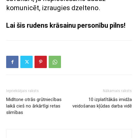
komunicēt, izraugies dzelteno.
Lai šis rudens krāsainu personību pilns!
Iepriekšējais raksts
Nākamais raksts
Midltone otrās grūtniecības
10 izplatītākās imidža
laikā cieš no ārkārtīgi retas
veidošanas kļūdas darba vidē
slimības