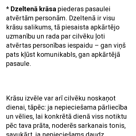
*
Dzeltenā krāsa
piederas pasaulei
atvērtām personām. Dzeltenā ir visu
krāsu salikums, tā piesaista apkārtējo
uzmanību un rada par cilvēku ļoti
atvērtas personības iespaidu – gan viņš
pats kļūst komunikabls, gan apkārtējā
pasaule.
Krāsu izvēle var arī cilvēku noskaņot
dienai, tāpēc: ja nepieciešama pārliecība
un vēlies, lai konkrētā dienā viss notiktu
pēc tava prāta, noderēs sarkanais tonis,
savukārt, ja nepieciešams daudz