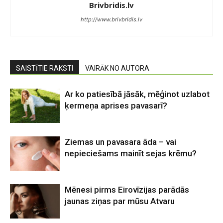
Brivbridis.lv
http://www.brivbridis.lv
SAISTĪTIE RAKSTI
VAIRĀK NO AUTORA
Ar ko patiesībā jāsāk, mēģinot uzlabot
ķermeņa aprises pavasarī?
Ziemas un pavasara āda – vai
nepieciešams mainīt sejas krēmu?
Mēnesi pirms Eirovīzijas parādās
jaunas ziņas par mūsu Atvaru