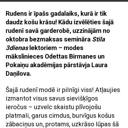
Rudens ir īpašs gadalaiks, kurā ir tik
daudz košu krāsu! Kādu izvēlēties šajā
rudenī savā garderobē, uzzinājām no
oktobra bezmaksas semināra
Stila
3dienas
lektoriem – modes
mākslinieces Odettas Birmanes un
Pokaiņu akadēmijas pārstāvja Laura
Daņilova.
Šajā rudenī modē ir pilnīgi viss! Atļaujies
izmantot visus savus sievišķīgos
ieročus – uzvelc skaistu plīvojošu
platmali, garus cimdus, burvīgus košus
zābaciņus un, protams, uzkrāso lūpas šā