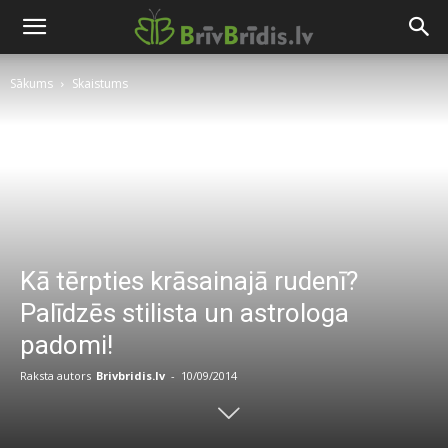
Sākums
Skaistums
Kā tērpties krāsainajā rudenī?
Palīdzēs stilista un astrologa
padomi!
Raksta autors
Brivbridis.lv
-
10/09/2014