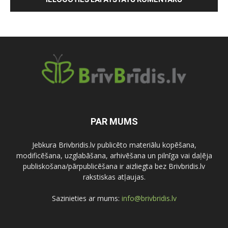
PAR MUMS
Jebkura Brivbridis.lv publicēto materiālu kopēšana,
modificēšana, uzglabāšana, arhivēšana un pilnīga vai daļēja
publiskošana/pārpublicēšana ir aizliegta bez Brivbridis.lv
rakstiskas atļaujas.
Sazinieties ar mums:
info@brivbridis.lv