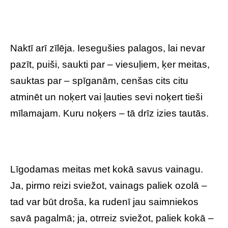
Naktī arī zīlēja. Iesegušies palagos, lai nevar
pazīt, puiši, saukti par – viesuļiem, ķer meitas,
sauktas par – spīganām, cenšas cits citu
atminēt un noķert vai ļauties sevi noķert tieši
mīlamajam. Kuru noķers – tā drīz izies tautās.
Līgodamas meitas met kokā savus vainagu.
Ja, pirmo reizi sviežot, vainags paliek ozolā –
tad var būt droša, ka rudenī jau saimniekos
savā pagalmā; ja, otrreiz sviežot, paliek kokā –