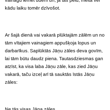
vainagu iemet ūdenī un, ja tas peld, meita vēl
kādu laiku tomēr dzīvošot.
Ar šajā dienā vai vakarā plūktajām zālēm un no
tām vītajiem vainagiem appušķoja lopus un
darbarīkus. Saplūktās Jāņu zāles deva govīm,
lai tām būtu daudz piena. Tautasdziesmas gan
atzīst, ka visa laba Jāņu zāle, kas zied Jāņu
vakarā, taču izceļ arī tā sauktās īstās Jāņu
zāles:
Ne tās visas Jāņa zāles,