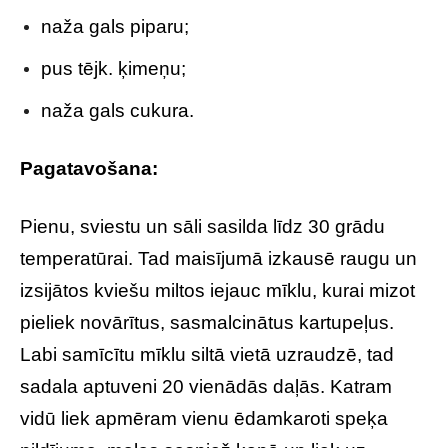
naža gals piparu;
pus tējk. ķimeņu;
naža gals cukura.
Pagatavošana:
Pienu, sviestu un sāli sasilda līdz 30 grādu
temperatūrai. Tad maisījumā izkausē raugu un
izsijātos kviešu miltos iejauc mīklu, kurai mizot
pieliek novārītus, sasmalcinātus kartupeļus.
Labi samīcītu mīklu siltā vietā uzraudzē, tad
sadala aptuveni 20 vienādās daļās. Katram
vidū liek apmēram vienu ēdamkaroti speķa