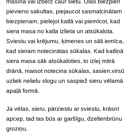
mašīnā vai izberž caur sietu. Olas biezpien
pievieno sakultas, piejaucot sasmalcinātam
biezpienam, pielejot katlā vai piemīcot, kad
siera masa no katla izlieta un atsūkalota.
Sviestu vai krējumu, ķimenes un sāli iemīca,
kad sieram notecinātas sūkalas. Kad katliņā
siera masa sāk atsūkaloties, to izlej mitrā
drānā, maisot notecina sūkalas, sasien,virsū
uzliek nelielu slogu un saspiež sieru vēlamā
apaļā formā.
Ja vēlas, sieru, pārziestu ar sviestu, krāsnī
apcep, tad tas būs ar garšīgu, dzeltenbrūnu
groziņu.