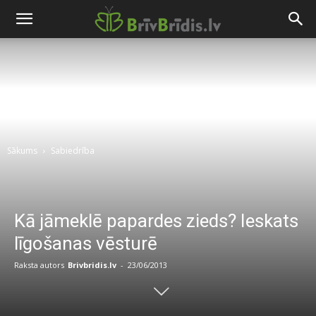
Sākums
Sabiedrība
Kā jāmeklē papardes zieds? Ieskats
līgošanas vēsturē
Raksta autors
Brivbridis.lv
-
23/06/2013