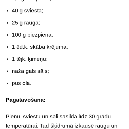
40 g sviesta;
25 g rauga;
100 g biezpiena;
1 ēd.k. skāba krējuma;
1 tējk. ķimeņu;
naža gals sāls;
pus ola.
Pagatavošana:
Pienu, sviestu un sāli sasilda līdz 30 grādu
temperatūrai. Tad šķidrumā izkausē raugu un