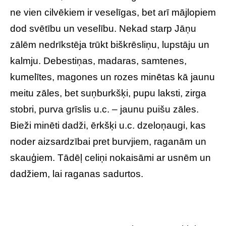
ne vien cilvēkiem ir veselīgas, bet arī mājlopiem
dod svētību un veselību. Nekad starp Jāņu
zālēm nedrīkstēja trūkt biškrēsliņu, lupstāju un
kalmju. Debestiņas, madaras, samtenes,
kumelītes, magones un rozes minētas kā jaunu
meitu zāles, bet suņburkšķi, pupu laksti, zirga
stobri, purva grīslis u.c. – jaunu puišu zāles.
Bieži minēti dadži, ērkšķi u.c. dzeloņaugi, kas
noder aizsardzībai pret burvjiem, raganām un
skauģiem. Tādēļ celiņi nokaisāmi ar usnēm un
dadžiem, lai raganas sadurtos.