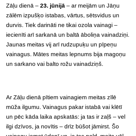
Zāļu dienā –
23. jūnijā
– ar meijām un Jāņu
zālēm izpušķo istabas, vārtus, sētsvidus un
durvis. Tiek darināti ne tikai ozola vainagi –
iecienīti arī sarkanā un baltā āboliņa vainadziņi.
Jaunas meitas vij arī rudzupuķu un pīpeņu
vainagus. Mātes meitas lepnums bija magoņu
un sarkano vai balto rožu vainadziņš.
Ar Zāļu dienā pītiem vainagiem meitas zīlē
mūža ilgumu. Vainagus pakar istabā vai klētī
un pēc kāda laika apskatās: ja tas ir zaļš – vel
ilgi dzīvos, ja novītis – drīz būšot jāmirst. Šo