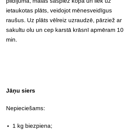
pildījuma, malas saspiež kopā un liek uz
ietaukotas plāts, veidojot mēnesveidīgus
raušus. Uz plāts vēlreiz uzraudzē, pārziež ar
sakultu olu un cep karstā krāsnī apmēram 10
min.
Jāņu siers
Nepieciešams:
1 kg biezpiena;