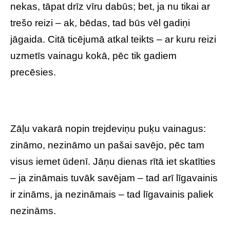
nekas, tāpat drīz vīru dabūs; bet, ja nu tikai ar
trešo reizi – ak, bēdas, tad būs vēl gadiņi
jāgaida. Citā ticējumā atkal teikts – ar kuru reizi
uzmetīs vainagu kokā, pēc tik gadiem
precēsies.
Zāļu vakarā nopin trejdeviņu puķu vainagus:
zināmo, nezināmo un pašai savējo, pēc tam
visus iemet ūdenī. Jāņu dienas rītā iet skatīties
– ja zināmais tuvāk savējam – tad arī līgavainis
ir zināms, ja nezināmais – tad līgavainis paliek
nezināms.