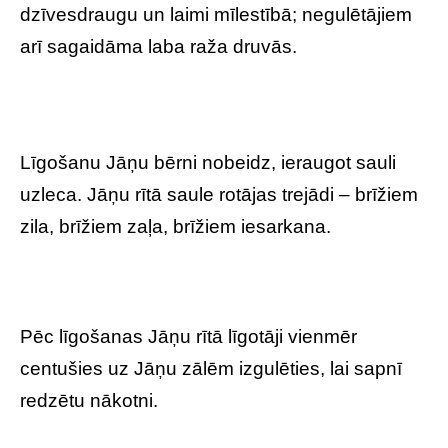
dzīvesdraugu un laimi mīlestībā; negulētājiem
arī sagaidāma laba raža druvās.
Līgošanu Jāņu bērni nobeidz, ieraugot sauli
uzleca. Jāņu rītā saule rotājas trejādi – brīžiem
zila, brīžiem zaļa, brīžiem iesarkana.
Pēc līgošanas Jāņu rītā līgotāji vienmēr
centušies uz Jāņu zālēm izgulēties, lai sapnī
redzētu nākotni.