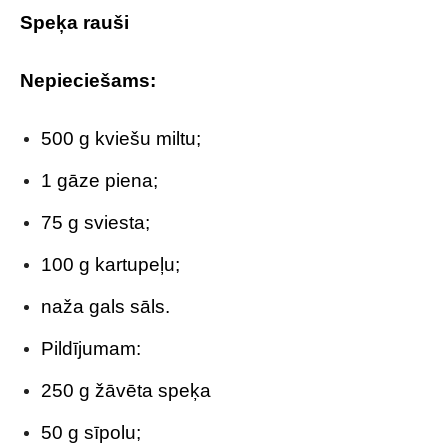
Speķa rauši
Nepieciešams:
500 g kviešu miltu;
1 gāze piena;
75 g sviesta;
100 g kartupeļu;
naža gals sāls.
Pildījumam:
250 g žāvēta speķa
50 g sīpolu;