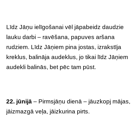
Līdz Jāņu ielīgošanai vēl jāpabeidz daudzie
lauku darbi – ravēšana, papuves aršana
rudziem. Līdz Jāņiem pina jostas, izrakstīja
kreklus, balināja audeklus, jo tikai līdz Jāņiem
audekli balinās, bet pēc tam pūst.
22. jūnijā
– Pirmsjāņu dienā – jāuzkopj mājas,
jāizmazgā veļa, jāizkurina pirts.