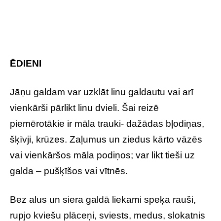
ĒDIENI
Jāņu galdam var uzklāt linu galdautu vai arī
vienkārši pārlikt linu dvieli. Šai reizē
piemērotākie ir māla trauki- dažādas bļodiņas,
šķīvji, krūzes. Zaļumus un ziedus kārto vāzēs
vai vienkāršos māla podiņos; var likt tieši uz
galda – pušķīšos vai vītnēs.
Bez alus un siera galdā liekami speķa rauši,
rupjo kviešu plāceņi, sviests, medus, slokatnis