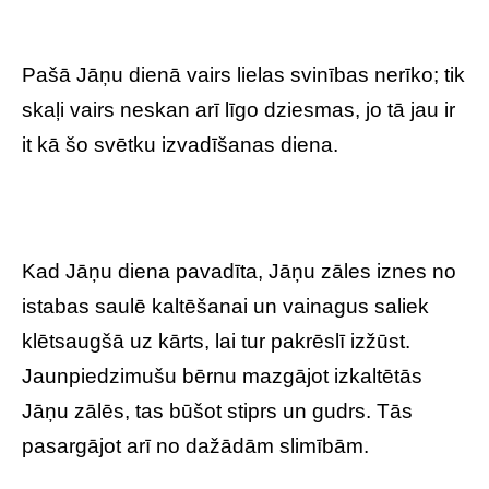
Pašā Jāņu dienā vairs lielas svinības nerīko; tik
skaļi vairs neskan arī līgo dziesmas, jo tā jau ir
it kā šo svētku izvadīšanas diena.
Kad Jāņu diena pavadīta, Jāņu zāles iznes no
istabas saulē kaltēšanai un vainagus saliek
klētsaugšā uz kārts, lai tur pakrēslī izžūst.
Jaunpiedzimušu bērnu mazgājot izkaltētās
Jāņu zālēs, tas būšot stiprs un gudrs. Tās
pasargājot arī no dažādām slimībām.