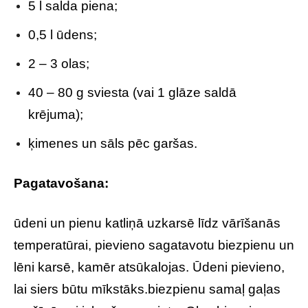
5 l salda piena;
0,5 l ūdens;
2 – 3 olas;
40 – 80 g sviesta (vai 1 glāze saldā
krējuma);
ķimenes un sāls pēc garšas.
Pagatavošana:
ūdeni un pienu katliņā uzkarsē līdz vārīšanās
temperatūrai, pievieno sagatavotu biezpienu un
lēni karsē, kamēr atsūkalojas. Ūdeni pievieno,
lai siers būtu mīkstāks.biezpienu samaļ gaļas