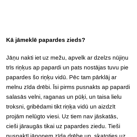
Kā jāmeklē papardes zieds?
Jāņu nakti iet uz mežu, apvelk ar dzelzs nūjiņu
trīs riņķus ap papardi un pats nostājas tuvu pie
papardes šo riņķu vidū. Pēc tam pārklāj ar
melnu zīda drēbi. Īsi pirms pusnakts ap papardi
salasās velni, raganas un pūķi, un taisa lielu
troksni, gribēdami tikt riņķa vidū un aizdzīt
projām nelūgto viesi. Uz tiem nav jāskatās,
cieši jāraugās tikai uz papardes ziedu. Tieši
pusnaktī jānoņem zīda drēbe un, skatoties uz