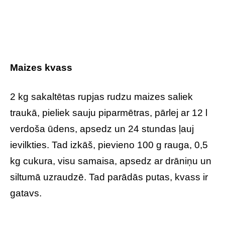
Maizes kvass
2 kg sakaltētas rupjas rudzu maizes saliek
traukā, pieliek sauju piparmētras, pārlej ar 12 l
verdoša ūdens, apsedz un 24 stundas ļauj
ievilkties. Tad izkāš, pievieno 100 g rauga, 0,5
kg cukura, visu samaisa, apsedz ar drāniņu un
siltumā uzraudzē. Tad parādās putas, kvass ir
gatavs.