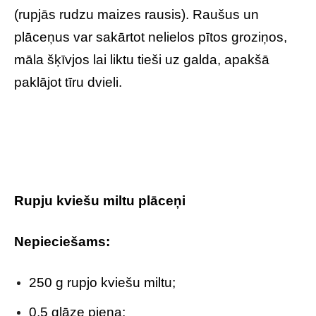
(rupjās rudzu maizes rausis). Raušus un
plāceņus var sakārtot nelielos pītos groziņos,
māla šķīvjos lai liktu tieši uz galda, apakšā
paklājot tīru dvieli.
Rupju kviešu miltu plāceņi
Nepieciešams:
250 g rupjo kviešu miltu;
0,5 glāze piena;