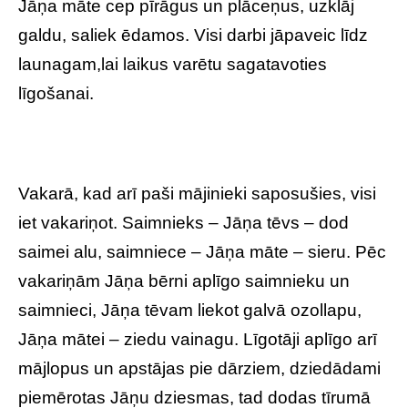
Jāņa māte cep pīrāgus un plāceņus, uzklāj
galdu, saliek ēdamos. Visi darbi jāpaveic līdz
launagam,lai laikus varētu sagatavoties
līgošanai.
Vakarā, kad arī paši mājinieki saposušies, visi
iet vakariņot. Saimnieks – Jāņa tēvs – dod
saimei alu, saimniece – Jāņa māte – sieru. Pēc
vakariņām Jāņa bērni aplīgo saimnieku un
saimnieci, Jāņa tēvam liekot galvā ozollapu,
Jāņa mātei – ziedu vainagu. Līgotāji aplīgo arī
mājlopus un apstājas pie dārziem, dziedādami
piemērotas Jāņu dziesmas, tad dodas tīrumā