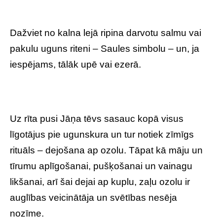
Dažviet no kalna lejā ripina darvotu salmu vai
pakulu uguns riteni – Saules simbolu – un, ja
iespējams, tālāk upē vai ezerā.
Uz rīta pusi Jāņa tēvs sasauc kopā visus
līgotājus pie ugunskura un tur notiek zīmīgs
rituāls – dejošana ap ozolu. Tāpat kā māju un
tīrumu aplīgošanai, pušķošanai un vainagu
likšanai, arī šai dejai ap kuplu, zaļu ozolu ir
auglības veicinātāja un svētības nesēja
nozīme.