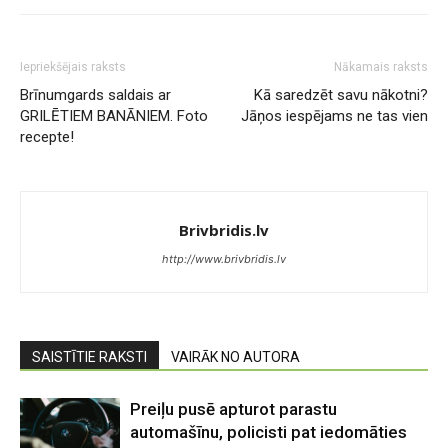
Iepriekšējais raksts
Nākamais raksts
Brīnumgards saldais ar
Kā saredzēt savu nākotni?
GRILĒTIEM BANĀNIEM. Foto
Jāņos iespējams ne tas vien
recepte!
Brivbridis.lv
http://www.brivbridis.lv
SAISTĪTIE RAKSTI
VAIRĀK NO AUTORA
Preiļu pusē apturot parastu
automašīnu, policisti pat iedomāties