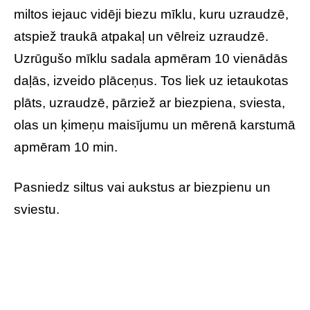
miltos iejauc vidēji biezu mīklu, kuru uzraudzē,
atspiež traukā atpakaļ un vēlreiz uzraudzē.
Uzrūgušo mīklu sadala apmēram 10 vienādās
daļās, izveido plāceņus. Tos liek uz ietaukotas
plāts, uzraudzē, pārziež ar biezpiena, sviesta,
olas un ķimeņu maisījumu un mērenā karstumā
apmēram 10 min.
Pasniedz siltus vai aukstus ar biezpienu un
sviestu.