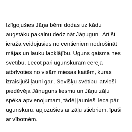
Izlīgojušies Jāņa bērni dodas uz kādu
augstāku pakalnu dedzināt Jāņuguni. Arī šī
ieraža veidojusies no centieniem nodrošināt
mājas un lauku labklājību. Uguns gaisma nes
svētību. Lecot pāri ugunskuram cerēja
atbrīvoties no visām miesas kaitēm, kuras
izraisījuši ļauni gari. Sevišķu svētību latvieši
piedēvēja Jāņuguns liesmu un Jāņu zāļu
spēka apvienojumam, tādēļ jaunieši leca pār
ugunskuru, apjozušies ar zāļu stiebriem, īpaši
ar vībotnēm.