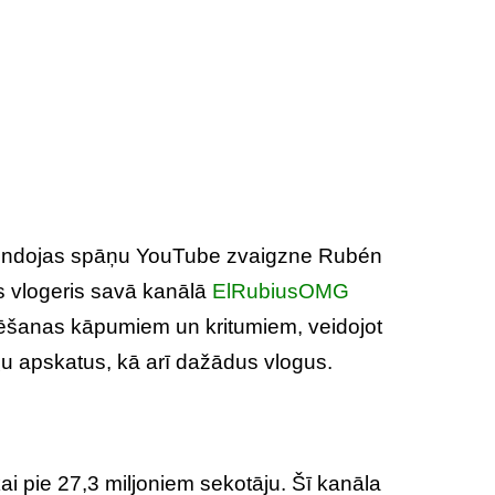
ierindojas spāņu YouTube zvaigzne Rubén
 vlogeris savā kanālā
ElRubiusOMG
ēlēšanas kāpumiem un kritumiem, veidojot
ļu apskatus, kā arī dažādus vlogus.
ai pie 27,3 miljoniem sekotāju. Šī kanāla