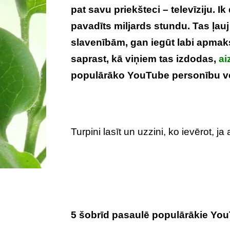
pat savu priekšteci – televīziju. I
pavadīts miljards stundu. Tas ļau
slavenībām, gan iegūt labi apmaks
saprast, kā viņiem tas izdodas,
ai
populārāko YouTube personību v
Turpini lasīt un uzzini, ko ievērot, ja
5 šobrīd pasaulē populārākie You