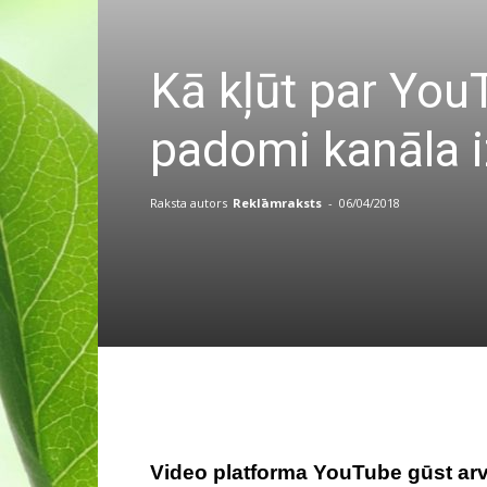
Kā kļūt par You
padomi kanāla i
Raksta autors
Reklāmraksts
-
06/04/2018
Video platforma YouTube gūst arvi