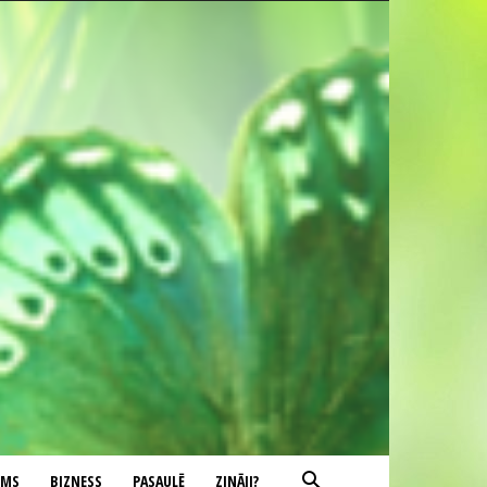
UMS
BIZNESS
PASAULĒ
ZINĀJI?