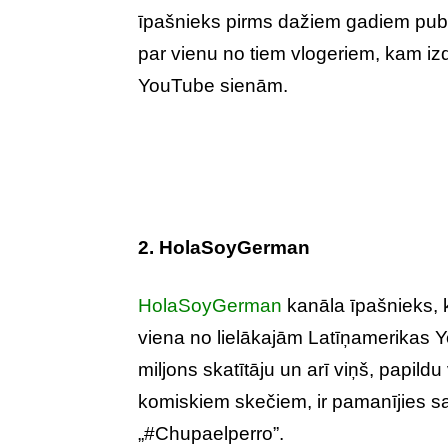
īpašnieks pirms dažiem gadiem publicē
par vienu no tiem vlogeriem, kam izd
YouTube sienām.
2. HolaSoyGerman
HolaSoyGerman
kanāla īpašnieks, 
viena no lielākajām Latīņamerikas
miljons skatītāju un arī viņš, papild
komiskiem skečiem, ir pamanījies s
„#Chupaelperro”.