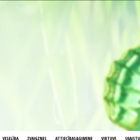
VESELĪBA
ZVAIGZNES
ATTIECĪBAS&ĢIMENE
VIRTUVE
SKAIST