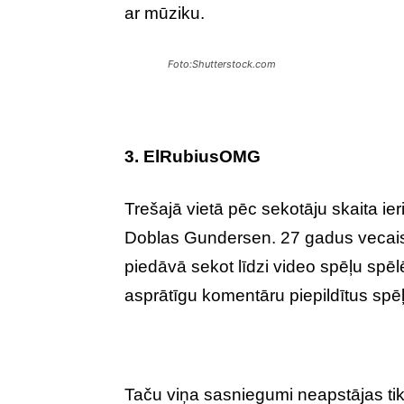
ar mūziku.
Foto:Shutterstock.com
3. ElRubiusOMG
Trešajā vietā pēc sekotāju skaita 
Doblas Gundersen. 27 gadus vecais
piedāvā sekot līdzi video spēļu sp
asprātīgu komentāru piepildītus spē
Taču viņa sasniegumi neapstājas tik