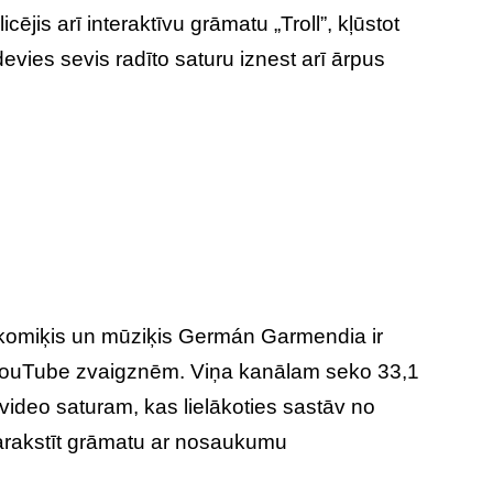
jis arī interaktīvu grāmatu „Troll”, kļūstot
evies sevis radīto saturu iznest arī ārpus
komiķis un mūziķis Germán Garmendia ir
 YouTube zvaigznēm. Viņa kanālam seko 33,1
u video saturam, kas lielākoties sastāv no
arakstīt grāmatu ar nosaukumu