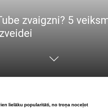
Tube zvaigzni? 5 veiksm
zveidei
en lielāku popularitāti, no troņa noceļot