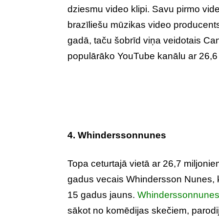
dziesmu video klipi. Savu pirmo vid
brazīliešu mūzikas video producent
gadā, taču šobrīd viņa veidotais Can
populārāko YouTube kanālu ar 26,6 
4. Whinderssonnunes
Topa ceturtajā vietā ar 26,7 miljonie
gadus vecais Whindersson Nunes, ku
15 gadus jauns.
Whinderssonnune
sākot no komēdijas skečiem, parodij