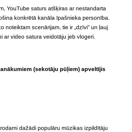
em, YouTube saturs atšķiras ar nestandarta
drošina konkrētā kanāla īpašnieka personība.
oteiktam scenārijam, tie ir „dzīvi” un ļauj
 ar video satura veidotāju jeb vlogeri.
anākumiem (sekotāju pūļiem) apveltījis
trodami dažādi populāru mūzikas izpildītāju