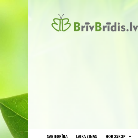
BrīvBrīdis.lv
SABIEDRĪBA
LAIKA ZIŅAS
HOROSKOPI