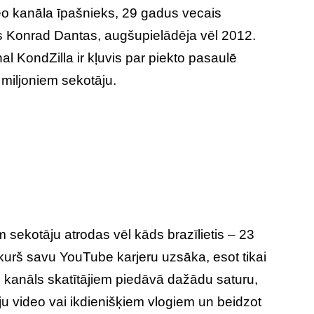
eo kanāla īpašnieks, 29 gadus vecais
s Konrad Dantas, augšupielādēja vēl 2012.
al KondZilla ir kļuvis par piekto pasaulē
miljoniem sekotāju.
m sekotāju atrodas vēl kāds brazīlietis – 23
rš savu YouTube karjeru uzsāka, esot tikai
s
kanāls skatītājiem piedāvā dažādu saturu,
u video vai ikdienišķiem vlogiem un beidzot