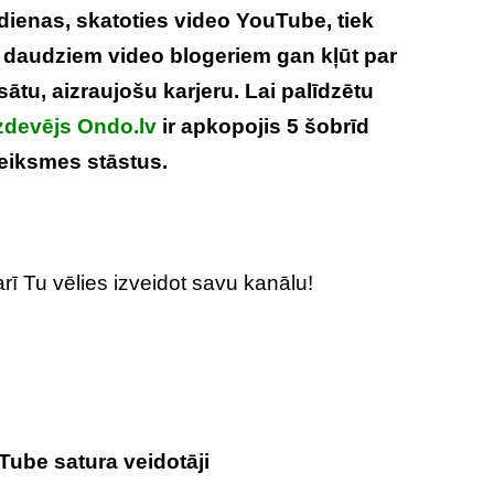
k dienas, skatoties video YouTube, tiek
j daudziem video blogeriem gan kļūt par
ātu, aizraujošu karjeru. Lai palīdzētu
zdevējs Ondo.lv
ir apkopojis 5 šobrīd
eiksmes stāstus.
 arī Tu vēlies izveidot savu kanālu!
Tube satura veidotāji