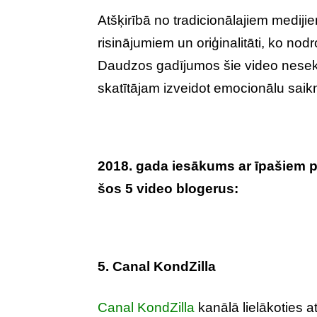
Atšķirībā no tradicionālajiem mediji
risinājumiem un oriģinalitāti, ko no
Daudzos gadījumos šie video neseko n
skatītājam izveidot emocionālu saikni
2018. gada iesākums ar īpašiem p
šos 5 video blogerus:
5. Canal KondZilla
Canal KondZilla
kanālā lielākoties a