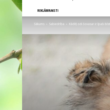
REKLĀMRAKSTI
Sākums
Sabiedrība
Kādēļ odi šovasar ir īpaši bī