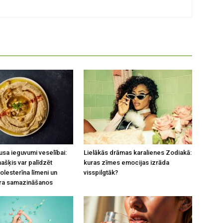
usa ieguvumi veselībai:
Lielākās drāmas karalienes Zodiakā:
ašķis var palīdzēt
kuras zīmes emocijas izrāda
olesterīna līmeni un
visspilgtāk?
ara samazināšanos