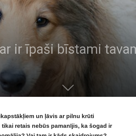
ar ir īpaši bīstami tav
ikapstākļiem un ļāvis ar pilnu krūti
 tikai retais nebūs pamanījis, ka šogad ir
 anomālija? Vai tam ir kāds skaidrojums?