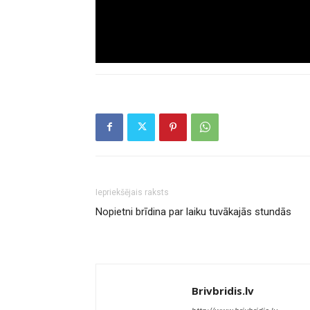
Iepriekšējais raksts
Nopietni brīdina par laiku tuvākajās stundās
Brivbridis.lv