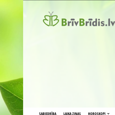
BrīvBrīdis.lv
SABIEDRĪBA
LAIKA ZIŅAS
HOROSKOPI