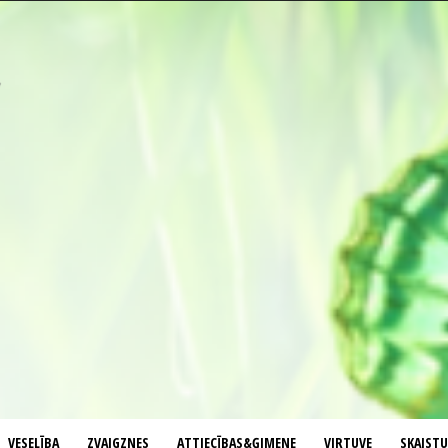
VESELĪBA
ZVAIGZNES
ATTIECĪBAS&ĢIMENE
VIRTUVE
SKAIST