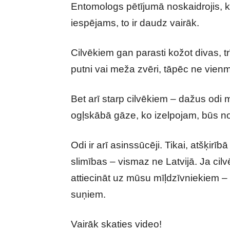
Entomologs pētījumā noskaidrojis, ka
iespējams, to ir daudz vairāk.
Cilvēkiem gan parasti kožot divas, 
putni vai meža zvēri, tāpēc ne vienmē
Bet arī starp cilvēkiem – dažus odi 
ogļskābā gāze, ko izelpojam, būs no
Odi ir arī asinssūcēji. Tikai, atšķi
slimības – vismaz ne Latvijā. Ja cil
attiecināt uz mūsu mīļdzīvniekiem – o
suņiem.
Vairāk skaties video!