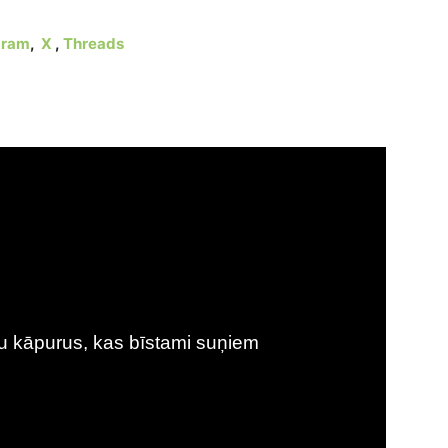
gram
,
X
,
Threads