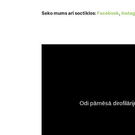
Seko mums arī soctīklos:
Facebook
,
Insta