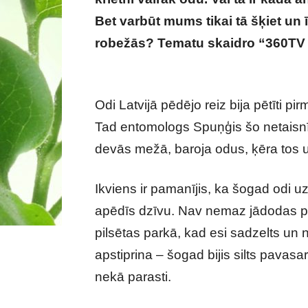
Bet varbūt mums tikai tā šķiet u
robežās? Tematu skaidro “360TV
bīstami tavam sunim?
Odi Latvijā pēdējo reiz bija pētīti 
Tad entomologs Spuņģis šo netaisnī
devās mežā, baroja odus, ķēra tos u
Ikviens ir pamanījis, ka šogad odi uz
apēdīs dzīvu. Nav nemaz jādodas pie
pilsētas parkā, kad esi sadzelts un 
apstiprina – šogad bijis silts pavasa
nekā parasti.