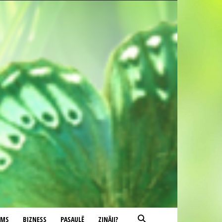
UMS
BIZNESS
PASAULĒ
ZINĀJI?