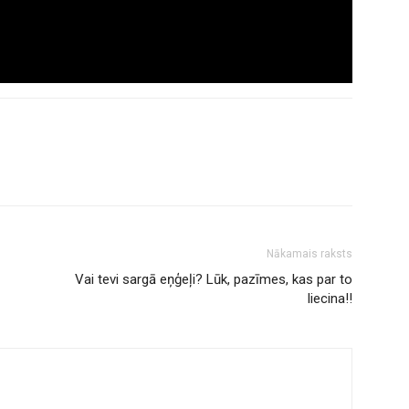
Nākamais raksts
Vai tevi sargā eņģeļi? Lūk, pazīmes, kas par to
liecina!!