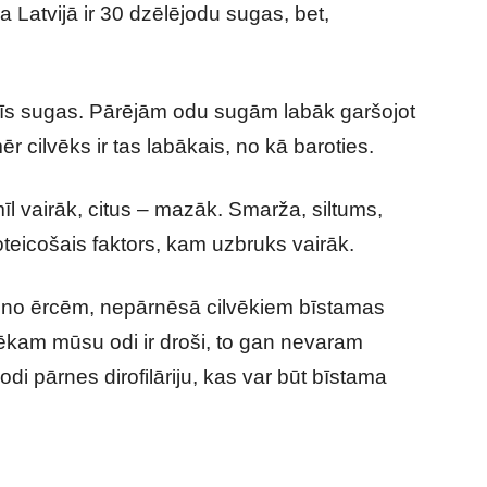
 Latvijā ir 30 dzēlējodu sugas, bet,
trīs sugas. Pārējām odu sugām labāk garšojot
r cilvēks ir tas labākais, no kā baroties.
mīl vairāk, citus – mazāk. Smarža, siltums,
teicošais faktors, kam uzbruks vairāk.
rībā no ērcēm, nepārnēsā cilvēkiem bīstamas
vēkam mūsu odi ir droši, to gan nevaram
di pārnes dirofilāriju, kas var būt bīstama