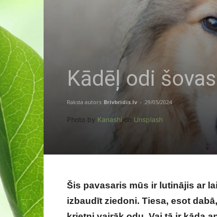
Kādēļ odi šovas
Raksta autors
Brivbridis.lv
-
29/05/2024
Photo by
Kanashi
on
Unsplash
Šis pavasaris mūs ir lutinājis ar la
izbaudīt ziedoni. Tiesa, esot dabā,
krietni vairāk odu. Vai tā ir kāda