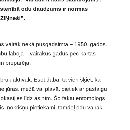
n īstenībā odu daudzums ir normas
 ZIŅneši”.
Kādēļ odi šovasar ir īpaši
pirms vairāk nekā pusgadsimta – 1950. gados.
bu laboja – vairākus gadus pēc kārtas
n preparēja.
brūk aktīvāk. Esot dabā, tā vien šķiet, ka
 jūras, mežā vai pļavā, pietiek ar pastaigu
nokasījies līdz asinīm. Šo faktu entomologs
ris, nokrišņu pietiekami, tamdēļ odu vairāk