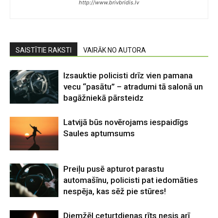
http://www.brivbridis.lv
SAISTĪTIE RAKSTI
VAIRĀK NO AUTORA
Izsauktie policisti drīz vien pamana
vecu “pasātu” – atradumi tā salonā un
bagāžniekā pārsteidz
Latvijā būs novērojams iespaidīgs
Saules aptumsums
Preiļu pusē apturot parastu
automašīnu, policisti pat iedomāties
nespēja, kas sēž pie stūres!
Diemžēl ceturtdienas rīts nesis arī