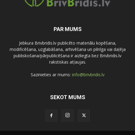
PAR MUMS
Jebkura Brivbridis.lv publicēto materiālu kopēšana,
modificēšana, uzglabāšana, arhivēšana un pilnīga vai daļēja
publiskošana/pārpublicēšana ir aizliegta bez Brivbridis.lv
rakstiskas atļaujas.
Sazinieties ar mums:
info@brivbridis.lv
SEKOT MUMS