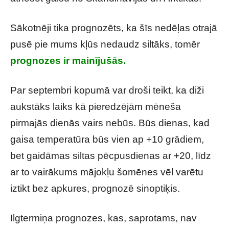
Sākotnēji tika prognozēts, ka šīs nedēļas otrajā
pusē pie mums kļūs nedaudz siltāks, tomēr
prognozes ir mainījušās.
Par septembri kopumā var droši teikt, ka diži
aukstāks laiks kā pieredzējām mēneša
pirmajās dienās vairs nebūs. Būs dienas, kad
gaisa temperatūra būs vien ap +10 grādiem,
bet gaidāmas siltas pēcpusdienas ar +20, līdz
ar to vairākums mājokļu šomēnes vēl varētu
iztikt bez apkures, prognozē sinoptiķis.
Ilgtermiņa prognozes, kas, saprotams, nav