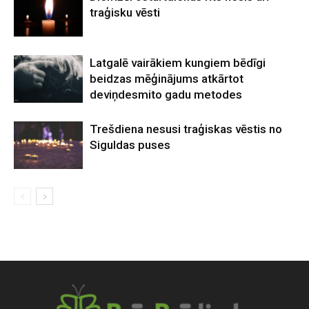
traģisku vēsti
Latgalē vairākiem kungiem bēdīgi
beidzas mēģinājums atkārtot
deviņdesmito gadu metodes
Trešdiena nesusi traģiskas vēstis no
Siguldas puses