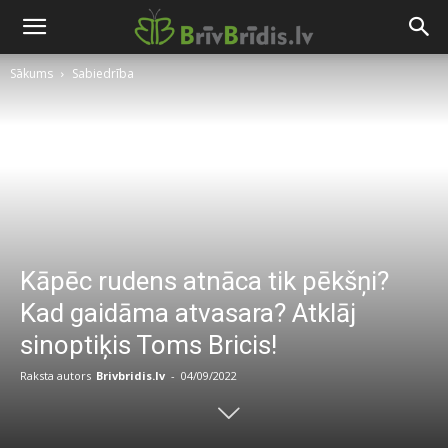
Sākums
Sabiedrība
Kāpēc rudens atnāca tik pēkšņi?
Kad gaidāma atvasara? Atklāj
sinoptiķis Toms Bricis!
Raksta autors
Brivbridis.lv
-
04/09/2022