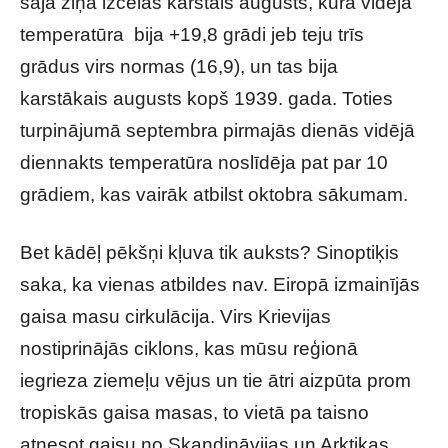
šajā ziņā izcēlās karstais augusts, kura vidējā
temperatūra bija +19,8 grādi jeb teju trīs
grādus virs normas (16,9), un tas bija
karstākais augusts kopš 1939. gada. Toties
turpinājumā septembra pirmajās dienās vidējā
diennakts temperatūra noslīdēja pat par 10
grādiem, kas vairāk atbilst oktobra sākumam.
Bet kādēļ pēkšņi kļuva tik auksts? Sinoptiķis
saka, ka vienas atbildes nav. Eiropā izmainījās
gaisa masu cirkulācija. Virs Krievijas
nostiprinājās ciklons, kas mūsu reģionā
iegrieza ziemeļu vējus un tie ātri aizpūta prom
tropiskās gaisa masas, to vietā pa taisno
atnesot gaisu no Skandināvijas un Arktikas.