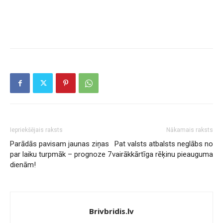
Iepriekšējais raksts
Nākamais raksts
Parādās pavisam jaunas ziņas
Pat valsts atbalsts neglābs no
par laiku turpmāk – prognoze 7
vairākkārtīga rēķinu pieauguma
dienām!
Brivbridis.lv