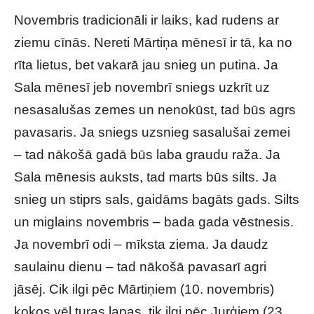
Novembris tradicionāli ir laiks, kad rudens ar
ziemu cīnās. Nereti Mārtiņa mēnesī ir tā, ka no
rīta lietus, bet vakarā jau snieg un putina. Ja
Sala mēnesī jeb novembrī sniegs uzkrīt uz
nesasalušas zemes un nenokūst, tad būs agrs
pavasaris. Ja sniegs uzsnieg sasalušai zemei
– tad nākošā gadā būs laba graudu raža. Ja
Sala mēnesis auksts, tad marts būs silts. Ja
snieg un stiprs sals, gaidāms bagāts gads. Silts
un miglains novembris – bada gada vēstnesis.
Ja novembrī odi – mīksta ziema. Ja daudz
saulainu dienu – tad nākošā pavasarī agri
jāsēj. Cik ilgi pēc Mārtiņiem (10. novembris)
kokos vēl turas lapas, tik ilgi pēc Jurģiem (23.