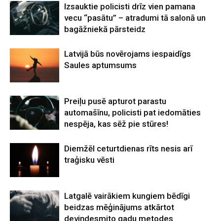
Izsauktie policisti drīz vien pamana
vecu “pasātu” – atradumi tā salonā un
bagāžniekā pārsteidz
Latvijā būs novērojams iespaidīgs
Saules aptumsums
Preiļu pusē apturot parastu
automašīnu, policisti pat iedomāties
nespēja, kas sēž pie stūres!
Diemžēl ceturtdienas rīts nesis arī
traģisku vēsti
Latgalē vairākiem kungiem bēdīgi
beidzas mēģinājums atkārtot
deviņdesmito gadu metodes