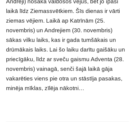
Andreji) nosaka valdošos vējus, bet jo īpaši
laikā līdz Ziemassvētkiem. Šīs dienas ir vārti
ziemas vējiem. Laikā ap Katrīnām (25.
novembris) un Andrejiem (30. novembris)
sākas vilku laiks, kas ir gada tumšākais un
drūmākais laiks. Lai šo laiku darītu gaišāku un
priecīgāku, līdz ar sveču gaismu Adventa (28.
novembris) vainagā, senči šajā laikā gāja
vakarēties viens pie otra un stāstīja pasakas,
minēja mīklas, zīlēja nākotni…