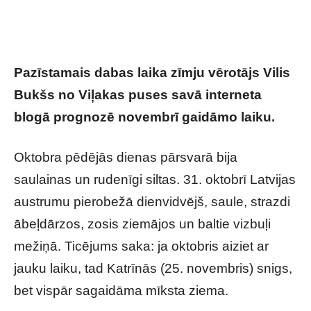
Pazīstamais dabas laika zīmju vērotājs Vilis
Bukšs no Viļakas puses savā interneta
blogā prognozē novembrī gaidāmo laiku.
Oktobra pēdējās dienas pārsvarā bija
saulainas un rudenīgi siltas. 31. oktobrī Latvijas
austrumu pierobežā dienvidvējš, saule, strazdi
ābeļdārzos, zosis ziemājos un baltie vizbuļi
mežiņā. Ticējums saka: ja oktobris aiziet ar
jauku laiku, tad Katrīnās (25. novembris) snigs,
bet vispār sagaidāma mīksta ziema.