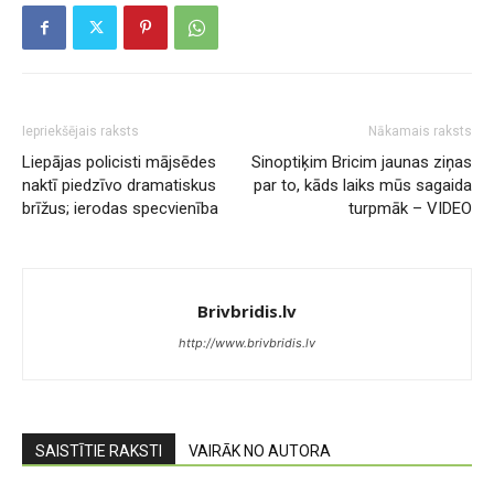
Iepriekšējais raksts
Nākamais raksts
Liepājas policisti mājsēdes
Sinoptiķim Bricim jaunas ziņas
naktī piedzīvo dramatiskus
par to, kāds laiks mūs sagaida
brīžus; ierodas specvienība
turpmāk – VIDEO
Brivbridis.lv
http://www.brivbridis.lv
SAISTĪTIE RAKSTI
VAIRĀK NO AUTORA