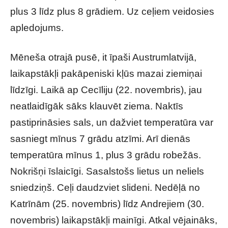
plus 3 līdz plus 8 grādiem. Uz ceļiem veidosies
apledojums.
Mēneša otrajā pusē, it īpaši Austrumlatvijā,
laikapstākļi pakāpeniski kļūs mazai ziemiņai
līdzīgi. Laikā ap Cecīliju (22. novembris), jau
neatlaidīgāk sāks klauvēt ziema. Naktīs
pastiprināsies sals, un dažviet temperatūra var
sasniegt mīnus 7 grādu atzīmi. Arī dienās
temperatūra mīnus 1, plus 3 grādu robežās.
Nokrišņi īslaicīgi. Sasalstošs lietus un neliels
sniedziņš. Ceļi daudzviet slideni. Nedēļā no
Katrīnām (25. novembris) līdz Andrejiem (30.
novembris) laikapstākļi mainīgi. Atkal vējaināks,