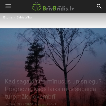
Sākums
Sabiedrība
Kad sagaidīsim mīnusus un sniegu?
Prognozē, kāds laiks mūs sagaida
turpmāk novembrī
Raksta autors
Brivbridis.lv
-
01/11/2021