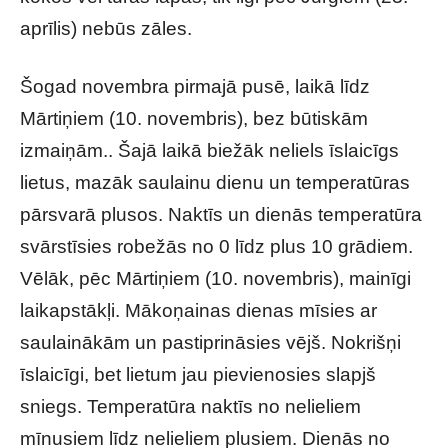
aprīlis) nebūs zāles.
Šogad novembra pirmajā pusē, laikā līdz
Mārtiņiem (10. novembris), bez būtiskām
izmaiņām.. Šajā laikā biežāk neliels īslaicīgs
lietus, mazāk saulainu dienu un temperatūras
pārsvarā plusos. Naktīs un dienās temperatūra
svārstīsies robežās no 0 līdz plus 10 grādiem.
Vēlāk, pēc Mārtiņiem (10. novembris), mainīgi
laikapstākļi. Mākoņainas dienas mīsies ar
saulainākām un pastiprināsies vējš. Nokrišņi
īslaicīgi, bet lietum jau pievienosies slapjš
sniegs. Temperatūra naktīs no nelieliem
mīnusiem līdz nelieliem plusiem. Dienās no