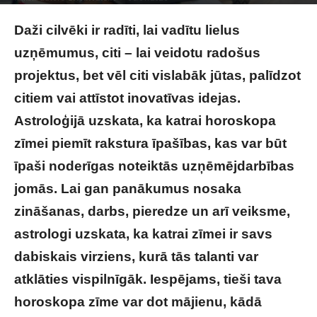
Photo by
krakenimages
on
Unsplash
Daži cilvēki ir radīti, lai vadītu lielus
uzņēmumus, citi – lai veidotu radošus
projektus, bet vēl citi vislabāk jūtas, palīdzot
citiem vai attīstot inovatīvas idejas.
Astroloģijā uzskata, ka katrai horoskopa
zīmei piemīt rakstura īpašības, kas var būt
īpaši noderīgas noteiktās uzņēmējdarbības
jomās. Lai gan panākumus nosaka
zināšanas, darbs, pieredze un arī veiksme,
astrologi uzskata, ka katrai zīmei ir savs
dabiskais virziens, kurā tās talanti var
atklāties vispilnīgāk. Iespējams, tieši tava
horoskopa zīme var dot mājienu, kādā