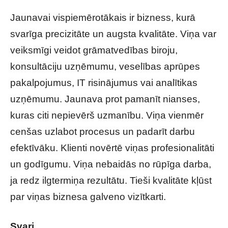
Jaunavai vispiemērotākais ir bizness, kurā
svarīga precizitāte un augsta kvalitāte. Viņa var
veiksmīgi veidot grāmatvedības biroju,
konsultāciju uzņēmumu, veselības aprūpes
pakalpojumus, IT risinājumus vai analītikas
uzņēmumu. Jaunava prot pamanīt nianses,
kuras citi nepievērš uzmanību. Viņa vienmēr
cenšas uzlabot procesus un padarīt darbu
efektīvāku. Klienti novērtē viņas profesionalitāti
un godīgumu. Viņa nebaidās no rūpīga darba,
ja redz ilgtermiņa rezultātu. Tieši kvalitāte kļūst
par viņas biznesa galveno vizītkarti.
Svari