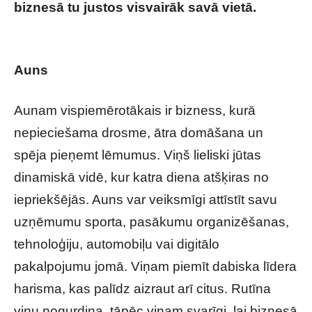
biznesā tu justos visvairāk savā vietā.
Kāds
bizness ideāli piestāv tavai horoskopa zīmei?
Auns
Aunam vispiemērotākais ir bizness, kurā
nepieciešama drosme, ātra domāšana un
spēja pieņemt lēmumus. Viņš lieliski jūtas
dinamiskā vidē, kur katra diena atšķiras no
iepriekšējās. Auns var veiksmīgi attīstīt savu
uzņēmumu sporta, pasākumu organizēšanas,
tehnoloģiju, automobiļu vai digitālo
pakalpojumu jomā. Viņam piemīt dabiska līdera
harisma, kas palīdz aizraut arī citus. Rutīna
viņu nogurdina, tāpēc viņam svarīgi, lai biznesā