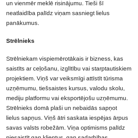
un vienmēr meklē risinājumu. Tieši šī
neatlaidība palīdz viņam sasniegt lielus
panākumus.
Strēlnieks
Strēlniekam vispiemērotākais ir bizness, kas
saistīts ar ceļošanu, izglītību vai starptautiskiem
projektiem. Viņš var veiksmīgi attīstīt tūrisma
uzņēmumu, tiešsaistes kursus, valodu skolu,
mediju platformu vai eksportējošu uzņēmumu.
Strēlnieks domā plaši un nebaidās sapņot
lielus sapņus. Viņš ātri saskata iespējas ārpus
savas valsts robežām. Viņa optimisms palīdz
piesaistīt gan klientus, gan sadarbības