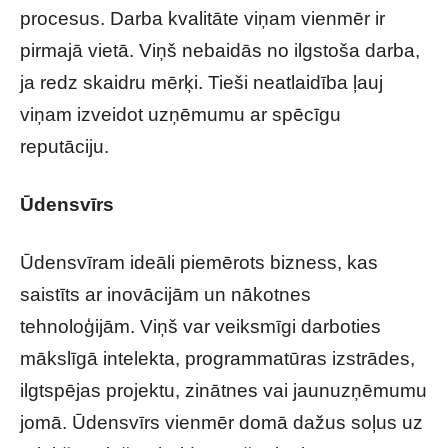
procesus. Darba kvalitāte viņam vienmēr ir
pirmajā vietā. Viņš nebaidās no ilgstoša darba,
ja redz skaidru mērķi. Tieši neatlaidība ļauj
viņam izveidot uzņēmumu ar spēcīgu
reputāciju.
Ūdensvīrs
Ūdensvīram ideāli piemērots bizness, kas
saistīts ar inovācijām un nākotnes
tehnoloģijām. Viņš var veiksmīgi darboties
mākslīgā intelekta, programmatūras izstrādes,
ilgtspējas projektu, zinātnes vai jaunuzņēmumu
jomā. Ūdensvīrs vienmēr domā dažus soļus uz