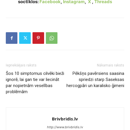
soctīklos:
Facebook
,
Instagram
,
X
,
Threads
Iepriekšējais raksts
Nākamais raksts
Šos 10 simptomus cilvēki bieži
Pēkšņs pavērsiens saasina
ignorē, lai gan tie var liecināt
spriedzi starp Saseksas
par nopietnām veselības
hercogpāri un karalisko ģimeni
problēmām
Brivbridis.lv
http://www.brivbridis.lv