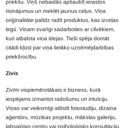
priekšu. Viņš nebaidās apšaubīt ierastos
risinājumus un meklēt jaunus ceļus. Viņa
oriģinalitāte palīdz radīt produktus, kas izceļas
tirgū. Viņam svarīgi sadarboties ar cilvēkiem,
kuri atbalsta viņa idejas. Tieši spēja domāt
citādi kļūst par viņa lielāko uzņēmējdarbības
priekšrocību.
Zivis
Zivīm vispiemērotākais ir bizness, kurā
iespējams izmantot radošumu un intuīciju.
Viņas var veiksmīgi attīstīt fotostudiju, dizaina
aģentūru, mūzikas projektu, mākslas galeriju,
labsajūtas centru vai psiholoģisko konsultāciju