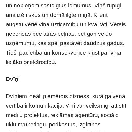
un nepieņem sasteigtus lēmumus. Viņš rūpīgi
analizē riskus un domā ilgtermiņā. Klienti
augstu vērtē viņa uzticamību un kvalitāti. Vērsis
necenšas pēc ātras peļņas, bet gan veido
uzņēmumu, kas spēj pastāvēt daudzus gadus.
Tieši pacietība un konsekvence kļūst par viņa
lielāko priekšrocību.
Dvīņi
Dvīņiem ideāli piemērots bizness, kurā galvenā
vērtība ir komunikācija. Viņi var veiksmīgi attīstīt
mediju projektus, reklāmas aģentūru, sociālo
tīklu mārketingu, podkāstus, izglītības