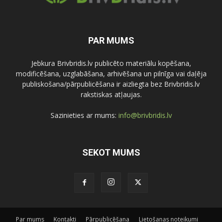
PAR MUMS
Jebkura Brivbridis.lv publicēto materiālu kopēšana,
modificēšana, uzglabāšana, arhivēšana un pilnīga vai daļēja
publiskošana/pārpublicēšana ir aizliegta bez Brivbridis.lv
rakstiskas atļaujas.
Sazinieties ar mums:
info@brivbridis.lv
SEKOT MUMS
Par mums
Kontakti
Pārpublicēšana
Lietošanas noteikumi