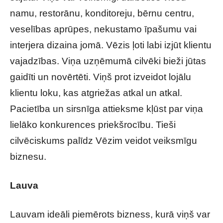
namu, restorānu, konditoreju, bērnu centru,
veselības aprūpes, nekustamo īpašumu vai
interjera dizaina jomā. Vēzis ļoti labi izjūt klientu
vajadzības. Viņa uzņēmumā cilvēki bieži jūtas
gaidīti un novērtēti. Viņš prot izveidot lojālu
klientu loku, kas atgriežas atkal un atkal.
Pacietība un sirsnīga attieksme kļūst par viņa
lielāko konkurences priekšrocību. Tieši
cilvēciskums palīdz Vēzim veidot veiksmīgu
biznesu.
Lauva
Lauvam ideāli piemērots bizness, kurā viņš var