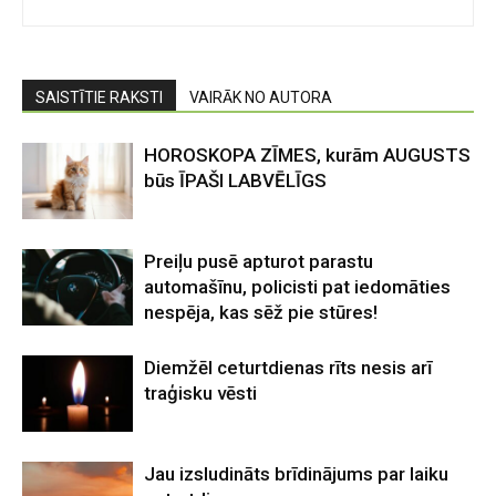
SAISTĪTIE RAKSTI
VAIRĀK NO AUTORA
HOROSKOPA ZĪMES, kurām AUGUSTS
būs ĪPAŠI LABVĒLĪGS
Preiļu pusē apturot parastu
automašīnu, policisti pat iedomāties
nespēja, kas sēž pie stūres!
Diemžēl ceturtdienas rīts nesis arī
traģisku vēsti
Jau izsludināts brīdinājums par laiku