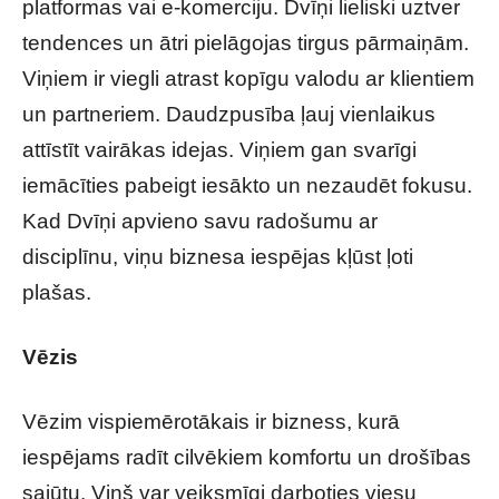
platformas vai e-komerciju. Dvīņi lieliski uztver
tendences un ātri pielāgojas tirgus pārmaiņām.
Viņiem ir viegli atrast kopīgu valodu ar klientiem
un partneriem. Daudzpusība ļauj vienlaikus
attīstīt vairākas idejas. Viņiem gan svarīgi
iemācīties pabeigt iesākto un nezaudēt fokusu.
Kad Dvīņi apvieno savu radošumu ar
disciplīnu, viņu biznesa iespējas kļūst ļoti
plašas.
Vēzis
Vēzim vispiemērotākais ir bizness, kurā
iespējams radīt cilvēkiem komfortu un drošības
sajūtu. Viņš var veiksmīgi darboties viesu