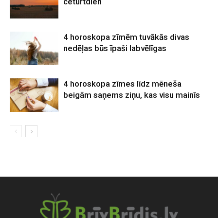
ceturtdien
4 horoskopa zīmēm tuvākās divas
nedēļas būs īpaši labvēlīgas
4 horoskopa zīmes līdz mēneša
beigām saņems ziņu, kas visu mainīs