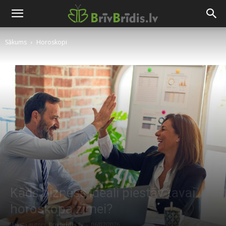
Sākums
Horoskopi
Kāds bizness ideāli piestāv tavai
horoskopa zīmei?
Raksta autors
Brivbridis.lv
-
06/07/2026