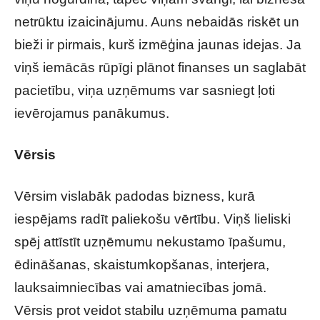
netrūktu izaicinājumu. Auns nebaidās riskēt un
bieži ir pirmais, kurš izmēģina jaunas idejas. Ja
viņš iemācās rūpīgi plānot finanses un saglabāt
pacietību, viņa uzņēmums var sasniegt ļoti
ievērojamus panākumus.
Vērsis
Vērsim vislabāk padodas bizness, kurā
iespējams radīt paliekošu vērtību. Viņš lieliski
spēj attīstīt uzņēmumu nekustamo īpašumu,
ēdināšanas, skaistumkopšanas, interjera,
lauksaimniecības vai amatniecības jomā.
Vērsis prot veidot stabilu uzņēmuma pamatu