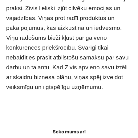
praksi. Zivis lieliski izjūt cilvēku emocijas un
vajadzības. Viņas prot radīt produktus un
pakalpojumus, kas aizkustina un iedvesmo.
Viņu radošums bieži kļūst par galveno
konkurences priekšrocību. Svarīgi tikai
nebaidīties prasīt atbilstošu samaksu par savu
darbu un talantu. Kad Zivis apvieno savu iztēli
ar skaidru biznesa plānu, viņas spēj izveidot
veiksmīgu un ilgtspējīgu uzņēmumu.
Kāds bizness ideāli piestāv tavai horoskopa
zīmei?
Seko mums arī