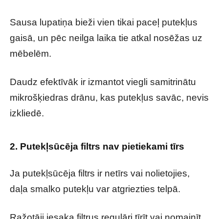
Sausa lupatiņa bieži vien tikai paceļ putekļus
gaisā, un pēc neilga laika tie atkal nosēžas uz
mēbelēm.
Daudz efektīvāk ir izmantot viegli samitrinātu
mikrošķiedras drānu, kas putekļus savāc, nevis
izkliedē.
2. Putekļsūcēja filtrs nav pietiekami tīrs
Ja putekļsūcēja filtrs ir netīrs vai nolietojies,
daļa smalko putekļu var atgriezties telpā.
Ražotāji iesaka filtrus regulāri tīrīt vai nomainīt