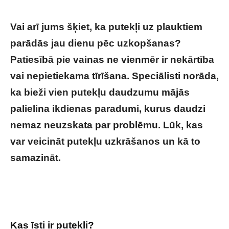
Vai arī jums šķiet, ka putekļi uz plauktiem
parādās jau dienu pēc uzkopšanas?
Patiesībā pie vainas ne vienmēr ir nekārtība
vai nepietiekama tīrīšana. Speciālisti norāda,
ka bieži vien putekļu daudzumu mājās
palielina ikdienas paradumi, kurus daudzi
nemaz neuzskata par problēmu. Lūk, kas
var veicināt putekļu uzkrāšanos un kā to
samazināt.
Kāpēc mājās tik ātri uzkrājas
putekļi? Eksperti nosauc 9 kļūdas, kuras pieļauj
gandrīz visi
Kas īsti ir putekļi?