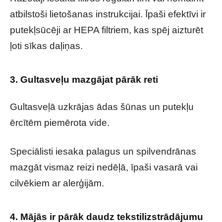
atbilstoši lietošanas instrukcijai. Īpaši efektīvi ir
putekļsūcēji ar HEPA filtriem, kas spēj aizturēt
ļoti sīkas daļiņas.
3. Gultasveļu mazgājat pārāk reti
Gultasveļā uzkrājas ādas šūnas un putekļu
ērcītēm piemērota vide.
Speciālisti iesaka palagus un spilvendrānas
mazgāt vismaz reizi nedēļā, īpaši vasarā vai
cilvēkiem ar alerģijām.
4. Mājās ir pārāk daudz tekstilizstrādājumu