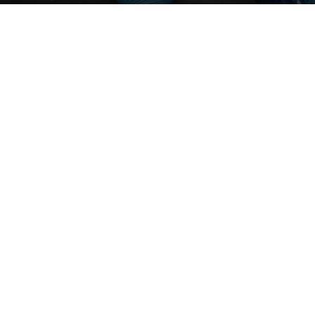
Photo by
Towfiqu barbhuiya
on
Unsplash