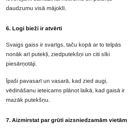
daudzumu visā mājoklī.
6. Logi bieži ir atvērti
Svaigs gaiss ir svarīgs, taču kopā ar to telpās
nonāk arī putekļi, ziedputekšņi un citi sīki
piesārņotāji.
Īpaši pavasarī un vasarā, kad zied augi,
vēdināšanu ieteicams plānot laikā, kad gaisā ir
mazāk putekšņu.
7. Aizmirstat par grūti aizsniedzamām vietām