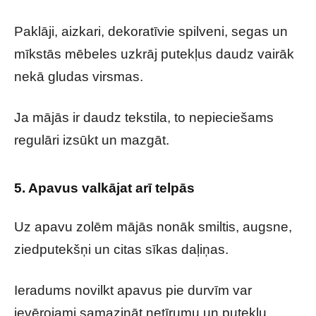
Paklāji, aizkari, dekoratīvie spilveni, segas un
mīkstās mēbeles uzkrāj putekļus daudz vairāk
nekā gludas virsmas.
Ja mājās ir daudz tekstila, to nepieciešams
regulāri izsūkt un mazgāt.
5. Apavus valkājat arī telpās
Uz apavu zolēm mājās nonāk smiltis, augsne,
ziedputekšņi un citas sīkas daļiņas.
Ieradums novilkt apavus pie durvīm var
ievērojami samazināt netīrumu un putekļu