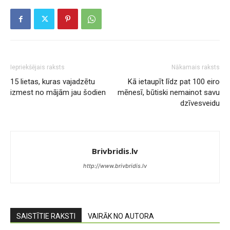
Iepriekšējais raksts
Nākamais raksts
15 lietas, kuras vajadzētu
Kā ietaupīt līdz pat 100 eiro
izmest no mājām jau šodien
mēnesī, būtiski nemainot savu
dzīvesveidu
Brivbridis.lv
http://www.brivbridis.lv
SAISTĪTIE RAKSTI
VAIRĀK NO AUTORA