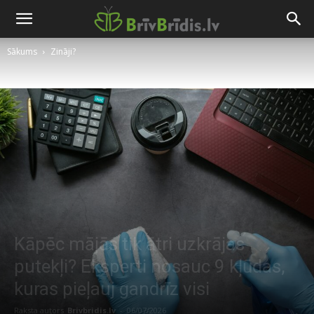
Sākums
Zināji?
Kāpēc mājās tik ātri uzkrājas
putekļi? Eksperti nosauc 9 kļūdas,
kuras pieļauj gandrīz visi
Raksta autors
Brivbridis.lv
-
06/07/2026