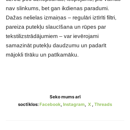
nav slinkums, bet gan ikdienas paradumi.
Dažas nelielas izmaiņas – regulāri iztīrīti filtri,
pareiza putekļu slaucīšana un rūpes par
tekstilizstrādājumiem – var ievērojami
samazināt putekļu daudzumu un padarīt
mājokli tīrāku un patīkamāku.
Kāpēc mājās tik ātri uzkrājas putekļi? Eksperti
nosauc 9 kļūdas, kuras pieļauj gandrīz visi
Seko mums arī
soctīklos:
Facebook
,
Instagram
,
X
,
Threads