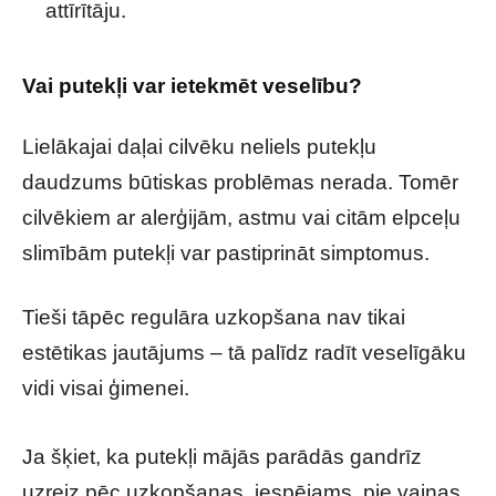
attīrītāju.
Vai putekļi var ietekmēt veselību?
Lielākajai daļai cilvēku neliels putekļu
daudzums būtiskas problēmas nerada. Tomēr
cilvēkiem ar alerģijām, astmu vai citām elpceļu
slimībām putekļi var pastiprināt simptomus.
Tieši tāpēc regulāra uzkopšana nav tikai
estētikas jautājums – tā palīdz radīt veselīgāku
vidi visai ģimenei.
Ja šķiet, ka putekļi mājās parādās gandrīz
uzreiz pēc uzkopšanas, iespējams, pie vainas