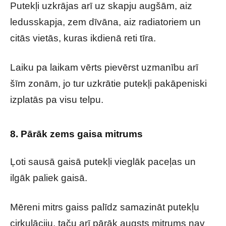
Putekļi uzkrājas arī uz skapju augšām, aiz
ledusskapja, zem dīvāna, aiz radiatoriem un
citās vietās, kuras ikdienā reti tīra.
Laiku pa laikam vērts pievērst uzmanību arī
šīm zonām, jo tur uzkrātie putekļi pakāpeniski
izplatās pa visu telpu.
8. Pārāk zems gaisa mitrums
Ļoti sausā gaisā putekļi vieglāk paceļas un
ilgāk paliek gaisā.
Mēreni mitrs gaiss palīdz samazināt putekļu
cirkulāciju, taču arī pārāk augsts mitrums nav