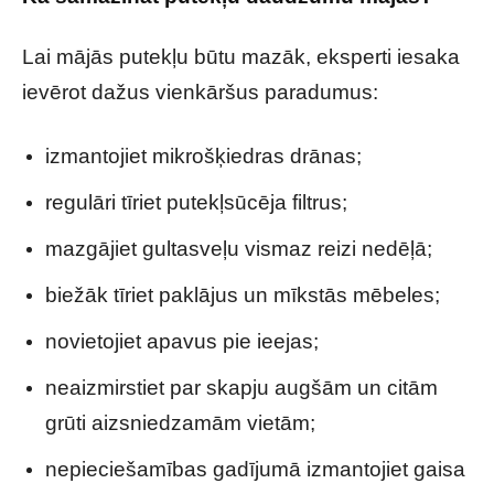
Lai mājās putekļu būtu mazāk, eksperti iesaka
ievērot dažus vienkāršus paradumus:
izmantojiet mikrošķiedras drānas;
regulāri tīriet putekļsūcēja filtrus;
mazgājiet gultasveļu vismaz reizi nedēļā;
biežāk tīriet paklājus un mīkstās mēbeles;
novietojiet apavus pie ieejas;
neaizmirstiet par skapju augšām un citām
grūti aizsniedzamām vietām;
nepieciešamības gadījumā izmantojiet gaisa