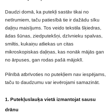
Daudzi domā, ka putekļi sastāv tikai no
netīrumiem, taču patiesībā tie ir dažādu sīku
daļiņu maisījums. Tos veido tekstila šķiedras,
ādas šūnas, ziedputekšņi, dzīvnieku spalvas,
smiltis, kukaiņu atliekas un citas
mikroskopiskas daļiņas, kas nonāk mājās gan
no ārpuses, gan rodas pašā mājoklī.
Pilnībā atbrīvoties no putekļiem nav iespējams,
taču to daudzumu var ievērojami samazināt.
1. Putekļuslauķa vietā izmantojat sausu
drānu