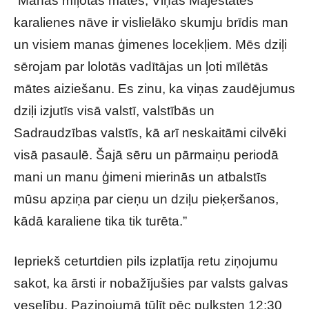
“Manas mīļotās mātes, Viņas Majestātes
karalienes nāve ir vislielāko skumju brīdis man
un visiem manas ģimenes locekļiem. Mēs dziļi
sērojam par lolotās vadītājas un ļoti mīlētās
mātes aiziešanu. Es zinu, ka viņas zaudējumus
dziļi izjutīs visā valstī, valstībās un
Sadraudzības valstīs, kā arī neskaitāmi cilvēki
visā pasaulē. Šajā sēru un pārmaiņu periodā
mani un manu ģimeni mierinās un atbalstīs
mūsu apziņa par cieņu un dziļu pieķeršanos,
kādā karaliene tika tik turēta.”
Iepriekš ceturtdien pils izplatīja retu ziņojumu
sakot, ka ārsti ir nobažījušies par valsts galvas
veselību. Paziņojumā tūlīt pēc pulksten 12:30