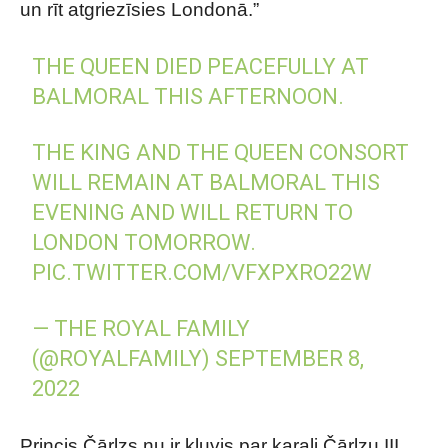
un rīt atgriezīsies Londonā.”
THE QUEEN DIED PEACEFULLY AT
BALMORAL THIS AFTERNOON.
THE KING AND THE QUEEN CONSORT
WILL REMAIN AT BALMORAL THIS
EVENING AND WILL RETURN TO
LONDON TOMORROW.
PIC.TWITTER.COM/VFXPXRO22W
— THE ROYAL FAMILY
(@ROYALFAMILY)
SEPTEMBER 8,
2022
Princis Čārlzs nu ir kļuvis par karali Čārlzu III,