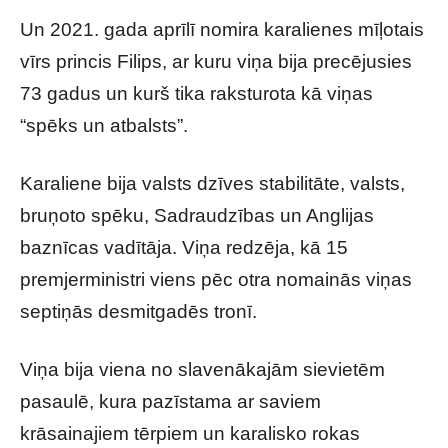
Un 2021. gada aprīlī nomira karalienes mīļotais
vīrs princis Filips, ar kuru viņa bija precējusies
73 gadus un kurš tika raksturota kā viņas
“spēks un atbalsts”.
Karaliene bija valsts dzīves stabilitāte, valsts,
bruņoto spēku, Sadraudzības un Anglijas
baznīcas vadītāja. Viņa redzēja, kā 15
premjerministri viens pēc otra nomainās viņas
septiņās desmitgadēs tronī.
Viņa bija viena no slavenākajām sievietēm
pasaulē, kura pazīstama ar saviem
krāsainajiem tērpiem un karalisko rokas