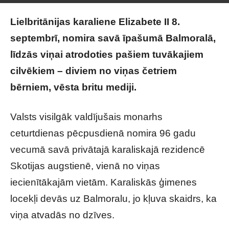
Lielbritānijas karaliene Elizabete II 8.
septembrī, nomira savā īpašumā Balmoralā,
līdzās viņai atrodoties pašiem tuvākajiem
cilvēkiem – diviem no viņas četriem
bērniem, vēsta britu mediji.
Valsts visilgāk valdījušais monarhs
ceturtdienas pēcpusdienā nomira 96 gadu
vecumā savā privātajā karaliskajā rezidencē
Skotijas augstienē, vienā no viņas
iecienītākajām vietām. Karaliskās ģimenes
locekļi devās uz Balmoralu, jo kļuva skaidrs, ka
viņa atvadās no dzīves.