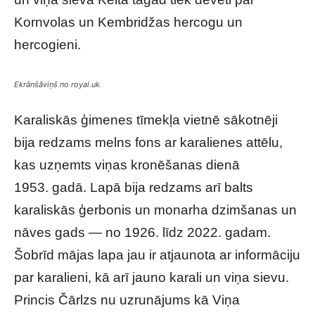
Kornvolas un Kembridžas hercogu un
hercogieni.
Ekrānšāviņš no royal.uk
Karaliskās ģimenes tīmekļa vietnē sākotnēji
bija redzams melns fons ar karalienes attēlu,
kas uzņemts viņas kronēšanas dienā
1953. gadā. Lapā bija redzams arī balts
karaliskās ģerbonis un monarha dzimšanas un
nāves gads — no 1926. līdz 2022. gadam.
Šobrīd mājas lapa jau ir atjaunota ar informāciju
par karalieni, kā arī jauno karali un viņa sievu.
Princis Čārlzs nu uzrunājums kā Viņa