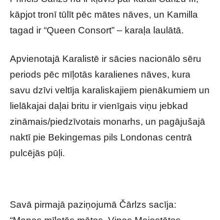
kāpjot tronī tūlīt pēc mātes nāves, un Kamilla
tagad ir “Queen Consort” – karaļa laulātā.
Apvienotajā Karalistē ir sācies nacionālo sēru
periods pēc mīļotās karalienes nāves, kura
savu dzīvi veltīja karaliskajiem pienākumiem un
lielākajai daļai britu ir vienīgais viņu jebkad
zināmais/piedzīvotais monarhs, un pagājušajā
naktī pie Bekingemas pils Londonas centrā
pulcējās pūļi.
Savā pirmajā paziņojumā Čārlzs sacīja: