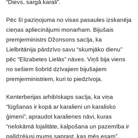
“Dievs, sargā karali”.
Pēc šī paziņojuma no visas pasaules izskanēja
cieņas apliecinājumi monarham. Bijušais
premjerministrs Džonsons sacīja, ka
Lielbritānija pārdzīvo savu “skumjāko dienu”
pēc “Elizabetes Lielās” nāves. Viņš bija viens
no sešiem šobrīd dzīvajiem bijušajiem
premjerministriem, kuri to piedzīvoja.
Kenterberijas arhibīskaps sacīja, ka viņa
“lūgšanas ir kopā ar karalieni un karalisko
ģimeni”, apraudot karalienes nāvi, kuras
“nelokāmā lojalitāte, kalpošana un pazemība ir
palīdzējusi mums saprast, kas mēs esam”.