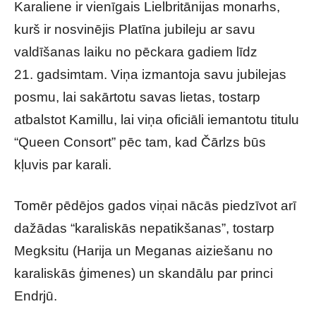
Karaliene ir vienīgais Lielbritānijas monarhs,
kurš ir nosvinējis Platīna jubileju ar savu
valdīšanas laiku no pēckara gadiem līdz
21. gadsimtam. Viņa izmantoja savu jubilejas
posmu, lai sakārtotu savas lietas, tostarp
atbalstot Kamillu, lai viņa oficiāli iemantotu titulu
“Queen Consort” pēc tam, kad Čārlzs būs
kļuvis par karali.
Tomēr pēdējos gados viņai nācās piedzīvot arī
dažādas “karaliskās nepatikšanas”, tostarp
Megksitu (Harija un Meganas aiziešanu no
karaliskās ģimenes) un skandālu par princi
Endrjū.