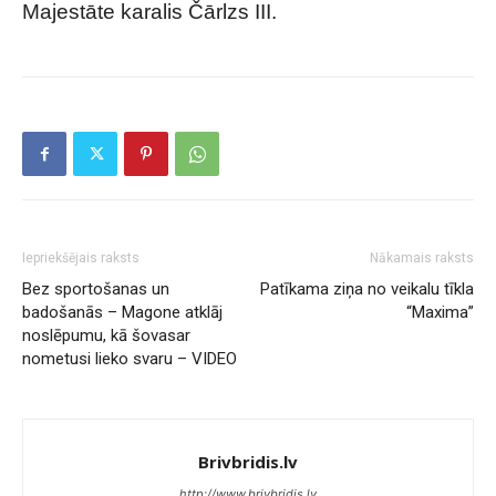
Majestāte karalis Čārlzs III.
Iepriekšējais raksts
Nākamais raksts
Bez sportošanas un
Patīkama ziņa no veikalu tīkla
badošanās – Magone atklāj
“Maxima”
noslēpumu, kā šovasar
nometusi lieko svaru – VIDEO
Brivbridis.lv
http://www.brivbridis.lv