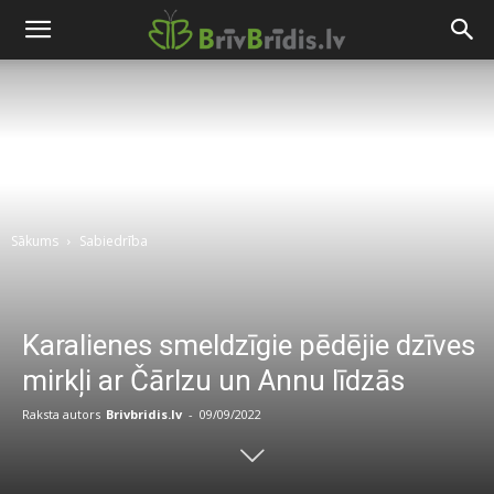
Sākums
Sabiedrība
Karalienes smeldzīgie pēdējie dzīves
mirkļi ar Čārlzu un Annu līdzās
Raksta autors
Brivbridis.lv
-
09/09/2022