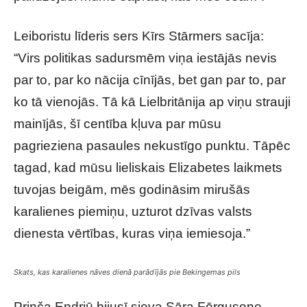
Leiboristu līderis sers Kīrs Stārmers sacīja:
“Virs politikas sadursmēm viņa iestājās nevis
par to, par ko nācija cīnījās, bet gan par to, par
ko tā vienojās. Tā kā Lielbritānija ap viņu strauji
mainījās, šī centība kļuva par mūsu
pagrieziena pasaules nekustīgo punktu. Tāpēc
tagad, kad mūsu lieliskais Elizabetes laikmets
tuvojas beigām, mēs godināsim mirušās
karalienes piemiņu, uzturot dzīvas valsts
dienesta vērtības, kuras viņa iemiesoja.”
Skats, kas karalienes nāves dienā parādījās pie Bekingemas pils
Prinča Endrjū bijusī sieva Sāra Fērgusone