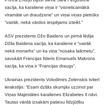
sacīja, ka karaliene viņai ir “visneticamākā
vīramāte un draudzene” un viņai viņas pietrūks
“vairāk, nekā vārdos iespējams izteikt.”
ASV prezidents Džo Baidens un pirmā lēdija
Džila Baidena sacīja, ka karaliene ir “vairāk
nekā monarhs” un ka viņa “nosaka laikmetu”,
savukārt Francijas līderis Emanuels Makrons
sacīja, ka viņa ir “Francijas draugs”.
Ukrainas prezidents Volodimirs Zelenskis tviterī
ierakstījis: “Esam dziļās skumjās uzzinot par
Viņas Majestātes karalienes Elizabetes II nāvi.
Tautas vārdā izsakām patiesu līdzjūtību