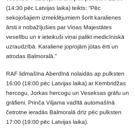
(14:30 pēc Latvijas laika) teikts: “Pēc
sekojošajiem izmeklējumiem šorīt karalienes
ārsti ir nobažījušies par Viņas Majestātes
veselību un ir ieteikuši viņai palikt medicīniskā
uzraudzībā. Karaliene joprojām jūtas ērti un
atrodas Balmoralā.”
RAF lidmašīna Aberdīnā nolaidās ap pulksten
16:00 (18:00 pēc Latvijas laika) ar Kembridžas
hercogu, Jorkas hercogu un Veseksas grāfu un
grāfieni. Prinča Viljama vadītā automašīnā
četrotne ieradās Balmoralā drīz pēc pulksten
17:00 (19:00 pēc Latvijas laika).