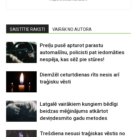
SAISTĪTIE RAKSTI
VAIRĀK NO AUTORA
Preiļu pusē apturot parastu
automašīnu, policisti pat iedomāties
nespēja, kas sēž pie stūres!
Diemžēl ceturtdienas rīts nesis arī
traģisku vēsti
Latgalē vairākiem kungiem bēdīgi
beidzas mēģinājums atkārtot
deviņdesmito gadu metodes
Trešdiena nesusi traģiskas vēstis no