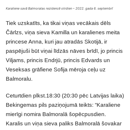
Karaliene savā Balmoralas rezidencē otrdien – 2022. gada 6. septembrī
Tiek uzskatīts, ka tikai viņas vecākais dēls
Čārlzs, viņa sieva Kamilla un karalienes meita
princese Anna, kuri jau atradās Skotijā, ir
paspējuši būt viņai līdzās nāves brīdī, jo princis
Viljams, princis Endrjū, princis Edvards un
Veseksas grāfiene Sofija mēroja ceļu uz
Balmoralu.
Ceturtdien plkst.18:30 (20:30 pēc Latvijas laika)
Bekingemas pils paziņojumā teikts: “Karaliene
mierīgi nomira Balmoralā šopēcpusdien.
Karalis un viņa sieva paliks Balmoralā šovakar