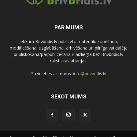
PAR MUMS
Jebkura Brivbridis.lv publicēto materiālu kopēšana,
modificēšana, uzglabāšana, arhivēšana un pilnīga vai daļēja
publiskošana/pārpublicēšana ir aizliegta bez Brivbridis.lv
rakstiskas atļaujas.
Sazinieties ar mums:
info@brivbridis.lv
SEKOT MUMS