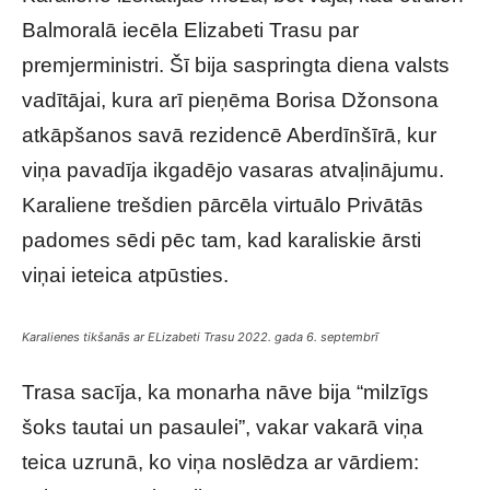
Balmoralā iecēla Elizabeti Trasu par
premjerministri. Šī bija saspringta diena valsts
vadītājai, kura arī pieņēma Borisa Džonsona
atkāpšanos savā rezidencē Aberdīnšīrā, kur
viņa pavadīja ikgadējo vasaras atvaļinājumu.
Karaliene trešdien pārcēla virtuālo Privātās
padomes sēdi pēc tam, kad karaliskie ārsti
viņai ieteica atpūsties.
Karalienes tikšanās ar ELizabeti Trasu 2022. gada 6. septembrī
Trasa sacīja, ka monarha nāve bija “milzīgs
šoks tautai un pasaulei”, vakar vakarā viņa
teica uzrunā, ko viņa noslēdza ar vārdiem: