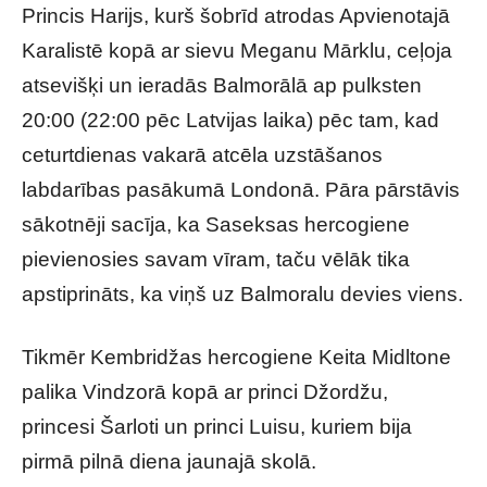
Princis Harijs, kurš šobrīd atrodas Apvienotajā
Karalistē kopā ar sievu Meganu Mārklu, ceļoja
atsevišķi un ieradās Balmorālā ap pulksten
20:00 (22:00 pēc Latvijas laika) pēc tam, kad
ceturtdienas vakarā atcēla uzstāšanos
labdarības pasākumā Londonā. Pāra pārstāvis
sākotnēji sacīja, ka Saseksas hercogiene
pievienosies savam vīram, taču vēlāk tika
apstiprināts, ka viņš uz Balmoralu devies viens.
Tikmēr Kembridžas hercogiene Keita Midltone
palika Vindzorā kopā ar princi Džordžu,
princesi Šarloti un princi Luisu, kuriem bija
pirmā pilnā diena jaunajā skolā.