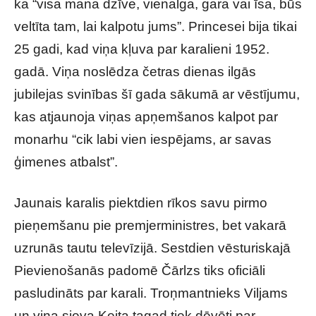
ka “visa mana dzīve, vienalga, gara vai īsa, būs
veltīta tam, lai kalpotu jums”. Princesei bija tikai
25 gadi, kad viņa kļuva par karalieni 1952.
gadā. Viņa noslēdza četras dienas ilgās
jubilejas svinības šī gada sākumā ar vēstījumu,
kas atjaunoja viņas apņemšanos kalpot par
monarhu “cik labi vien iespējams, ar savas
ģimenes atbalst”.
Jaunais karalis piektdien rīkos savu pirmo
pieņemšanu pie premjerministres, bet vakarā
uzrunās tautu televīzijā. Sestdien vēsturiskajā
Pievienošanās padomē Čārlzs tiks oficiāli
pasludināts par karali. Troņmantnieks Viljams
un viņa sieva Keita tagad tiek dēvēti par