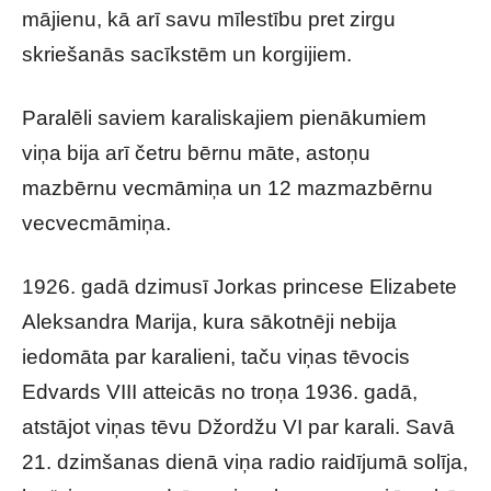
mājienu, kā arī savu mīlestību pret zirgu
skriešanās sacīkstēm un korgijiem.
Paralēli saviem karaliskajiem pienākumiem
viņa bija arī četru bērnu māte, astoņu
mazbērnu vecmāmiņa un 12 mazmazbērnu
vecvecmāmiņa.
1926. gadā dzimusī Jorkas princese Elizabete
Aleksandra Marija, kura sākotnēji nebija
iedomāta par karalieni, taču viņas tēvocis
Edvards VIII atteicās no troņa 1936. gadā,
atstājot viņas tēvu Džordžu VI par karali. Savā
21. dzimšanas dienā viņa radio raidījumā solīja,