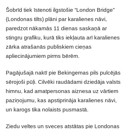
Šobrīd tiek īstenoti ilgstošie “London Bridge”
(Londonas tilts) plāni par karalienes nāvi,
paredzot nākamās 11 dienas saskaņā ar
stingru grafiku, kurā tiks iekļauta arī karalienes
zārka atrašanās publiskiem cieņas
apliecinājumiem pirms bērēm.
Pagājušajā naktī pie Bekingemas pils pulcējās
sērojoši pūļi. Cilvēki raudādami dziedāja valsts
himnu, kad amatpersonas aiznesa uz vārtiem
paziņojumu, kas apstiprināja karalienes nāvi,
un karogs tika nolaists pusmastā.
Ziedu veltes un sveces atstātas pie Londonas