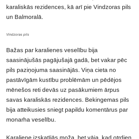
karaliskās rezidences, kā arī pie Vindzoras pils
un Balmoralā.
Vindzoras pils
Bažas par karalienes veselību bija
saasinājušās pagājušajā gadā, bet vakar pēc
pils paziņojuma saasinājās. Viņa cieta no
pastāvīgām kustību problēmām un pēdējos
mēnešos reti devās uz pasākumiem ārpus
savas karaliskās rezidences. Bekingemas pils
bija atteikusies sniegt papildu komentārus par
monarha veselību.
Karaliene izskatījās moža, bet vāja, kad otrdien