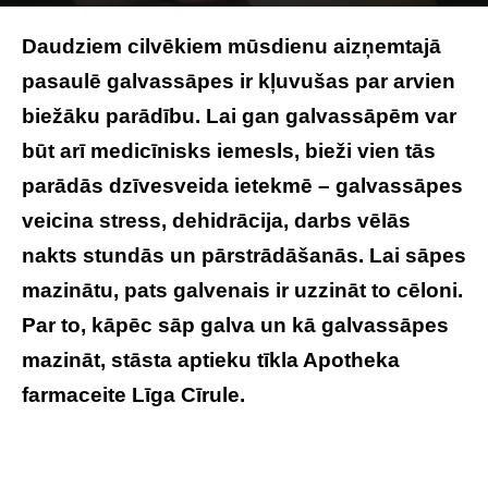
Photo by
Mehrpouya H
on
Unsplash
Daudziem cilvēkiem mūsdienu aizņemtajā
pasaulē galvassāpes ir kļuvušas par arvien
biežāku parādību. Lai gan galvassāpēm var
būt arī medicīnisks iemesls, bieži vien tās
parādās dzīvesveida ietekmē – galvassāpes
veicina stress, dehidrācija, darbs vēlās
nakts stundās un pārstrādāšanās. Lai sāpes
mazinātu, pats galvenais ir uzzināt to cēloni.
Par to, kāpēc sāp galva un kā galvassāpes
mazināt, stāsta aptieku tīkla Apotheka
farmaceite Līga Cīrule.