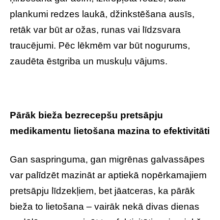
plankumi redzes laukā, džinkstēšana ausīs,
retāk var būt ar ožas, runas vai līdzsvara
traucējumi. Pēc lēkmēm var būt nogurums,
zaudēta ēstgriba un muskuļu vājums.
Pārāk bieža bezrecepšu pretsāpju
medikamentu lietošana mazina to efektivitāti
Gan saspringuma, gan migrēnas galvassāpes
var palīdzēt mazināt ar aptiekā nopērkamajiem
pretsāpju līdzekļiem, bet jāatceras, ka pārāk
bieža to lietošana – vairāk nekā divas dienas