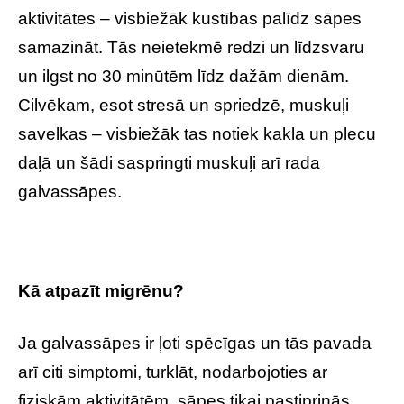
aktivitātes – visbiežāk kustības palīdz sāpes
samazināt. Tās neietekmē redzi un līdzsvaru
un ilgst no 30 minūtēm līdz dažām dienām.
Cilvēkam, esot stresā un spriedzē, muskuļi
savelkas – visbiežāk tas notiek kakla un plecu
daļā un šādi saspringti muskuļi arī rada
galvassāpes.
Kā atpazīt migrēnu?
Ja galvassāpes ir ļoti spēcīgas un tās pavada
arī citi simptomi, turklāt, nodarbojoties ar
fiziskām aktivitātēm, sāpes tikai pastiprinās,