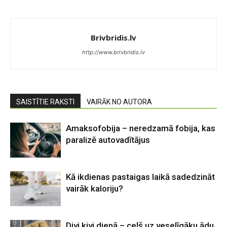
Brivbridis.lv
http://www.brivbridis.lv
SAISTĪTIE RAKSTI
VAIRĀK NO AUTORA
Amaksofobija – neredzamā fobija, kas
paralizē autovadītājus
Kā ikdienas pastaigas laikā sadedzināt
vairāk kaloriju?
Divi kivi dienā – ceļš uz veselīgāku ādu,