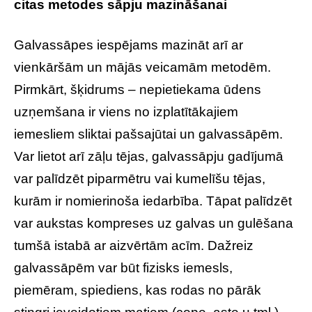
citas metodes sāpju mazināšanai
Galvassāpes iespējams mazināt arī ar
vienkāršām un mājās veicamām metodēm.
Pirmkārt, šķidrums – nepietiekama ūdens
uzņemšana ir viens no izplatītākajiem
iemesliem sliktai pašsajūtai un galvassāpēm.
Var lietot arī zāļu tējas, galvassāpju gadījumā
var palīdzēt piparmētru vai kumelīšu tējas,
kurām ir nomierinoša iedarbība. Tāpat palīdzēt
var aukstas kompreses uz galvas un gulēšana
tumšā istabā ar aizvērtām acīm. Dažreiz
galvassāpēm var būt fizisks iemesls,
piemēram, spiediens, kas rodas no pārāk