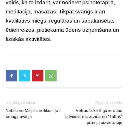
veids, kā to izdarīt, var noderēt psihoterapija,
meditācija, masāžas. Tikpat svarīgs ir arī
kvalitatīvs miegs, regulāras un sabalansētas
ēdienreizes, pietiekama ūdens uzņemšana un
fiziskās aktivitātes.
Iepriekšējais raksts
Nākamais raksts
Netālu no Mālpils notikusi ļoti
Vētras laikā Rīgā ierodas
smaga avārija
latviešiem labi zināmo “Tallink”
prāmju aizvietotājs