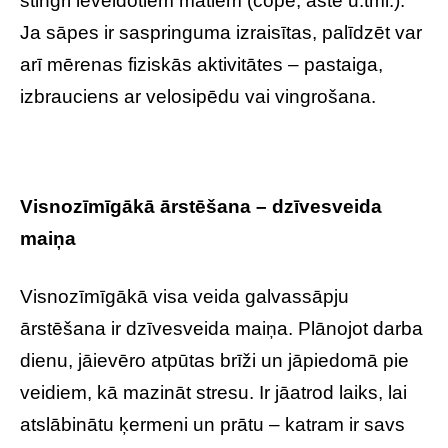
stingri ieveidotiem matiem (cope, aste u.tml.).
Ja sāpes ir saspringuma izraisītas, palīdzēt var
arī mērenas fiziskās aktivitātes – pastaiga,
izbrauciens ar velosipēdu vai vingrošana.
Visnozīmīgākā ārstēšana – dzīvesveida
maiņa
Visnozīmīgākā visa veida galvassāpju
ārstēšana ir dzīvesveida maiņa. Plānojot darba
dienu, jāievēro atpūtas brīži un jāpiedomā pie
veidiem, kā mazināt stresu. Ir jāatrod laiks, lai
atslābinātu ķermeni un prātu – katram ir savs