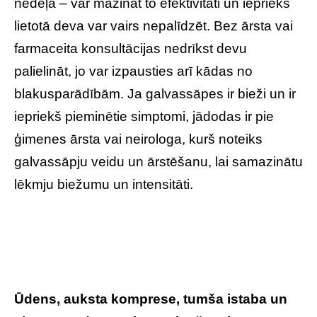
nedēļā – var mazināt to efektivitāti un iepriekš
lietotā deva var vairs nepalīdzēt. Bez ārsta vai
farmaceita konsultācijas nedrīkst devu
palielināt, jo var izpausties arī kādas no
blakusparādībām. Ja galvassāpes ir bieži un ir
iepriekš pieminētie simptomi, jādodas ir pie
ģimenes ārsta vai neirologa, kurš noteiks
galvassāpju veidu un ārstēšanu, lai samazinātu
lēkmju biežumu un intensitāti.
Ūdens, auksta komprese, tumša istaba un