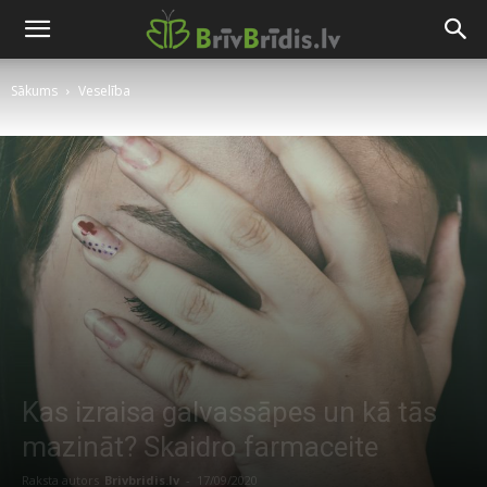
Sākums
Veselība
Kas izraisa galvassāpes un kā tās
mazināt? Skaidro farmaceite
Raksta autors
Brivbridis.lv
-
17/09/2020