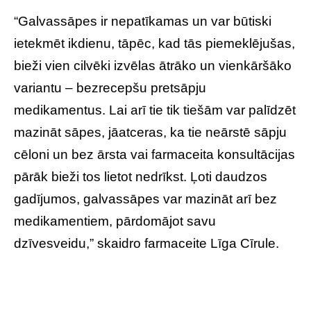
“Galvassāpes ir nepatīkamas un var būtiski
ietekmēt ikdienu, tāpēc, kad tās piemeklējušas,
bieži vien cilvēki izvēlas ātrāko un vienkāršāko
variantu – bezrecepšu pretsāpju
medikamentus. Lai arī tie tik tiešām var palīdzēt
mazināt sāpes, jāatceras, ka tie neārstē sāpju
cēloni un bez ārsta vai farmaceita konsultācijas
pārāk bieži tos lietot nedrīkst. Ļoti daudzos
gadījumos, galvassāpes var mazināt arī bez
medikamentiem, pārdomājot savu
dzīvesveidu,” skaidro farmaceite Līga Cīrule.