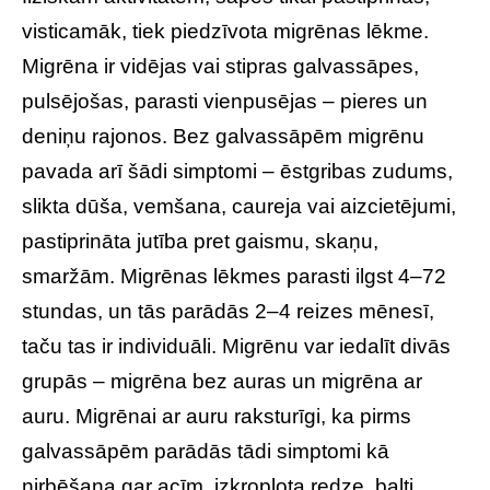
visticamāk, tiek piedzīvota migrēnas lēkme.
Migrēna ir vidējas vai stipras galvassāpes,
pulsējošas, parasti vienpusējas – pieres un
deniņu rajonos. Bez galvassāpēm migrēnu
pavada arī šādi simptomi – ēstgribas zudums,
slikta dūša, vemšana, caureja vai aizcietējumi,
pastiprināta jutība pret gaismu, skaņu,
smaržām. Migrēnas lēkmes parasti ilgst 4–72
stundas, un tās parādās 2–4 reizes mēnesī,
taču tas ir individuāli. Migrēnu var iedalīt divās
grupās – migrēna bez auras un migrēna ar
auru. Migrēnai ar auru raksturīgi, ka pirms
galvassāpēm parādās tādi simptomi kā
ņirbēšana gar acīm, izkropļota redze, balti