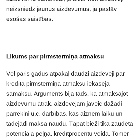
neizsniedz jaunus aizdevumus, ja pastāv
esošas saistības.
Likums par pirmstermiņa atmaksu
Vēl pāris gadus atpakaļ daudzi aizdevēji par
kredīta pirmstermiņa atmaksu iekasēja
samaksu. Arguments bija tāds, ka atmaksājot
aizdevumu ātrāk, aizdevējam jāveic dažādi
pārrēķini u.c. darbības, kas aizņem laiku un
tādējādi maksā naudu. Tāpat bieži tika zaudēta
potenciālā peļņa, kredītprocentu veidā. Tomēr