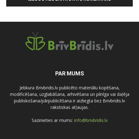
PAR MUMS
Jebkura Brivbridis.lv publicēto materiālu kopēšana,
modificēšana, uzglabāšana, arhivēšana un pilnīga vai daļēja
publiskošana/pārpublicēšana ir aizliegta bez Brivbridis.lv
rakstiskas atļaujas.
Sazinieties ar mums:
info@brivbridis.lv