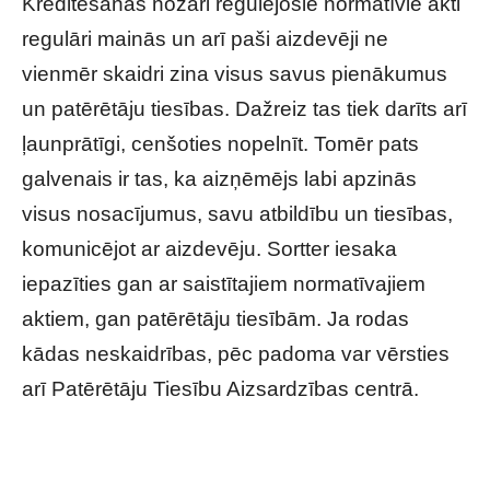
Kreditēšanas nozari regulējošie normatīvie akti
regulāri mainās un arī paši aizdevēji ne
vienmēr skaidri zina visus savus pienākumus
un patērētāju tiesības. Dažreiz tas tiek darīts arī
ļaunprātīgi, cenšoties nopelnīt. Tomēr pats
galvenais ir tas, ka aizņēmējs labi apzinās
visus nosacījumus, savu atbildību un tiesības,
komunicējot ar aizdevēju. Sortter iesaka
iepazīties gan ar saistītajiem normatīvajiem
aktiem, gan patērētāju tiesībām. Ja rodas
kādas neskaidrības, pēc padoma var vērsties
arī Patērētāju Tiesību Aizsardzības centrā.