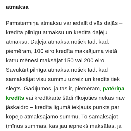
atmaksa
Pirmstermiņa atmaksu var iedalīt divās daļās –
kredīta pilnīgu atmaksu un kredīta daļēju
atmaksu. Daļēja atmaksa notiek tad, kad,
piemēram, 100 eiro kredīta maksājuma vietā
katru mēnesi maksājat 150 vai 200 eiro.
Savukārt pilnīga atmaksa notiek tad, kad
samaksājat visu summu uzreiz un kredīts tiek
slēgts. Gadījumos, ja tas ir, piemēram,
patēriņa
kredīts
vai kredītkarte šādi rīkojoties nekas nav
jāskaidro – kredīta līgumā iekļauts punkts par
kopējo atmaksājamo summu. To samaksājot
(mīnus summas, kas jau iepriekš maksātas, ja