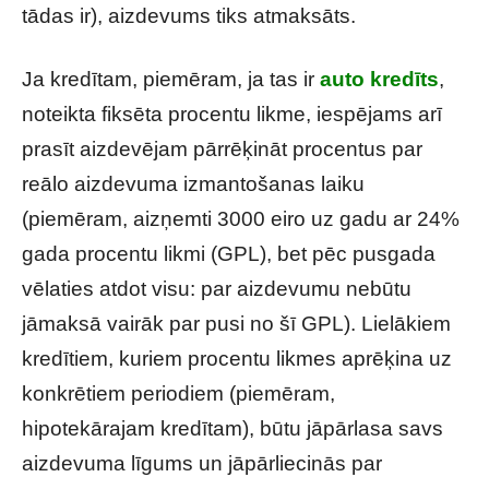
tādas ir), aizdevums tiks atmaksāts.
Ja kredītam, piemēram, ja tas ir
auto kredīts
,
noteikta fiksēta procentu likme, iespējams arī
prasīt aizdevējam pārrēķināt procentus par
reālo aizdevuma izmantošanas laiku
(piemēram, aizņemti 3000 eiro uz gadu ar 24%
gada procentu likmi (GPL), bet pēc pusgada
vēlaties atdot visu: par aizdevumu nebūtu
jāmaksā vairāk par pusi no šī GPL). Lielākiem
kredītiem, kuriem procentu likmes aprēķina uz
konkrētiem periodiem (piemēram,
hipotekārajam kredītam), būtu jāpārlasa savs
aizdevuma līgums un jāpārliecinās par