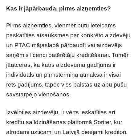
Kas ir jāpārbauda, pirms aizņemties?
Pirms aizņemties, vienmēr būtu ieteicams
paskatīties atsauksmes par konkrēto aizdevēju
un PTAC mājaslapā pārbaudīt vai aizdevējs
saņēmis licenci patērētāju kreditēšanai. Tomēr
jāatceras, ka katrs aizdevuma gadījums ir
individuāls un pirmstermiņa atmaksa ir visai
rets gadījums, tāpēc viss balstās uz abu pušu
savstarpējo vienošanos.
Izvēloties aizdevēju, ir vērts ieskatīties arī
kredītu salīdzināšanas platformā Sortter, kur
atrodami uzticami un Latvijā pieejami kreditori.