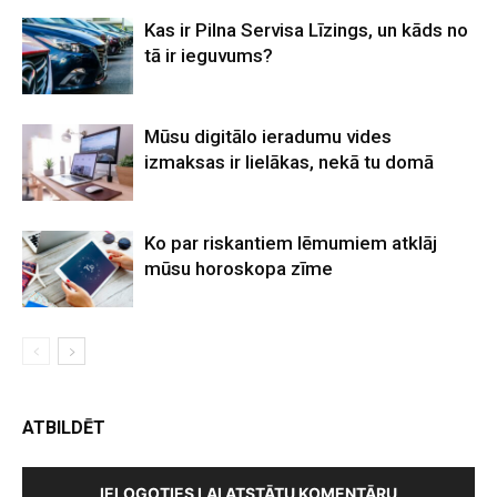
Kas ir Pilna Servisa Līzings, un kāds no
tā ir ieguvums?
Mūsu digitālo ieradumu vides
izmaksas ir lielākas, nekā tu domā
Ko par riskantiem lēmumiem atklāj
mūsu horoskopa zīme
ATBILDĒT
IELOGOTIES LAI ATSTĀTU KOMENTĀRU