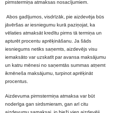
pirmstermiņa atmaksas nosacījumiem.
Abos gadījumos, visdrīzāk, pie aizdevēja būs
jāvēršas ar iesniegumu kurā paziņojat, ka
vēlaties atmaksāt kredītu pirms tā termiņa un
apturēt procentu aprēķināšanu. Ja šāds
iesniegums netiks saņemts, aizdevējs visu
iemaksāto var uzskatīt par avansa maksājumu
un katru mēnesi no saņemtās summas atņemt
ikmēneša maksājumu, turpinot aprēķināt
procentus.
Aizdevuma pirmstermiņa atmaksa var būt
noderīga gan sirdsmieram, gan arī citu
aizdevumu samaksai, jo bieži vien aizdevēji