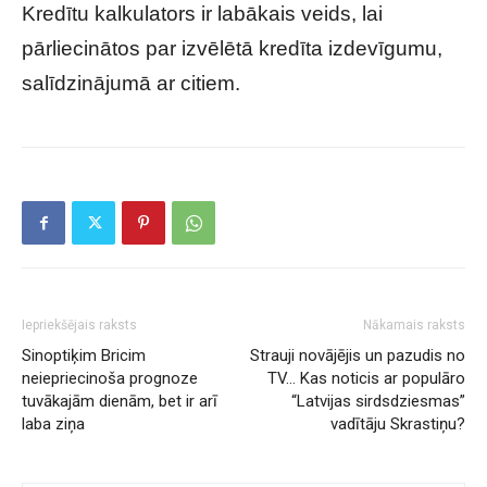
Kredītu kalkulators ir labākais veids, lai
pārliecinātos par izvēlētā kredīta izdevīgumu,
salīdzinājumā ar citiem.
Iepriekšējais raksts
Nākamais raksts
Sinoptiķim Bricim
Strauji novājējis un pazudis no
neiepriecinoša prognoze
TV… Kas noticis ar populāro
tuvākajām dienām, bet ir arī
“Latvijas sirdsdziesmas”
laba ziņa
vadītāju Skrastiņu?