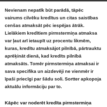
Nevienam nepatīk būt parādā, tāpēc
vairums cilvēku kredītus un citas saistības
cenšas atmaksāt pēc iespējas ātrāk.
Lielākiem kredītiem pirmstermiņa atmaksa
var ļaut arī ietaupīt uz procentu likmēm,
kuras, kredītu atmaksājot pilnībā, pārtrauktu
aprēķināt dienā, kad kredīts pilnībā
atmaksāts. Tomēr pirmstermiņa atmaksai ir
sava specifika un aizdevēji ne vienmēr ir
īpaši priecīgi par šādu soli. Sortter apkopoja
aktuālu informāciju par to.
Kāpēc var noderēt kredīta pirmstermiņa