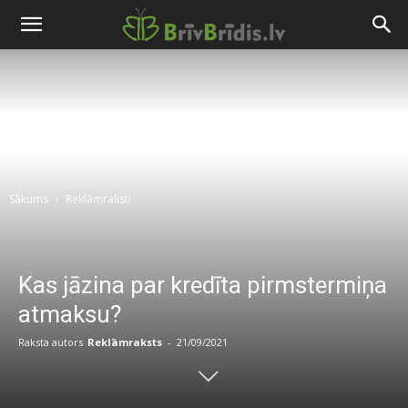
Sākums
Reklāmraksti
Kas jāzina par kredīta pirmstermiņa
atmaksu?
Raksta autors
Reklāmraksts
-
21/09/2021