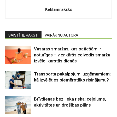
Reklāmraksts
SAISTĪTIE RAKSTI
VAIRĀK NO AUTORA
Vasaras smaržas, kas patiešām ir
noturīgas – vienkāršs ceļvedis smaržu
izvēlei karstās dienās
Transporta pakalpojumi uzņēmumiem:
kā izvēlēties piemērotāko risinājumu?
Brīvdienas bez lieka riska: ceļojums,
aktivitātes un drošības plāns