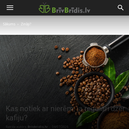
Sākums
Zināji?
Kas notiek ar nierēm, ja regulāri dzer
kafiju?
Raksta autors
Brivbridis.lv
-
04/07/2026