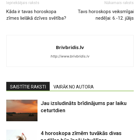
Iepriekšējais raksts
Nākamais raksts
Kāda ir tavas horoskopa
Tavs horoskops veiksmīgai
zīmes lielākā dzīves svētība?
nedēļai: 6.-12. jūlijs
Brivbridis.lv
http://www.brivbridis.lv
SAISTĪTIE RAKSTI
VAIRĀK NO AUTORA
Jau izsludināts brīdinājums par laiku
ceturtdien
4 horoskopa zīmēm tuvākās divas