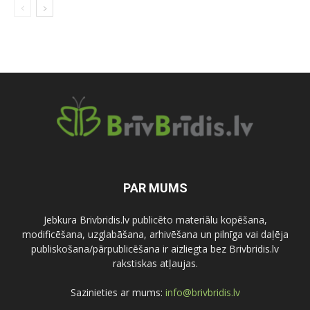
PAR MUMS
Jebkura Brivbridis.lv publicēto materiālu kopēšana,
modificēšana, uzglabāšana, arhivēšana un pilnīga vai daļēja
publiskošana/pārpublicēšana ir aizliegta bez Brivbridis.lv
rakstiskas atļaujas.
Sazinieties ar mums:
info@brivbridis.lv