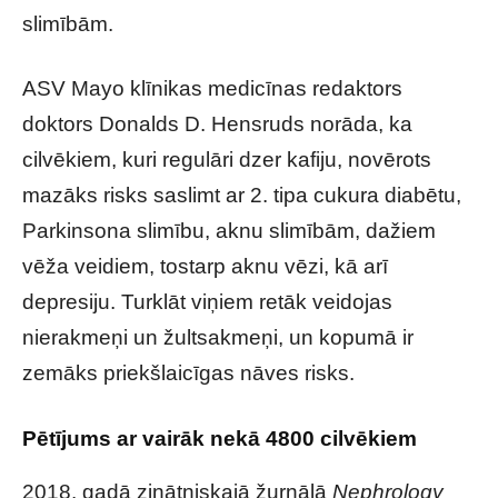
slimībām.
ASV Mayo klīnikas medicīnas redaktors
doktors Donalds D. Hensruds norāda, ka
cilvēkiem, kuri regulāri dzer kafiju, novērots
mazāks risks saslimt ar 2. tipa cukura diabētu,
Parkinsona slimību, aknu slimībām, dažiem
vēža veidiem, tostarp aknu vēzi, kā arī
depresiju. Turklāt viņiem retāk veidojas
nierakmeņi un žultsakmeņi, un kopumā ir
zemāks priekšlaicīgas nāves risks.
Pētījums ar vairāk nekā 4800 cilvēkiem
2018. gadā zinātniskajā žurnālā
Nephrology