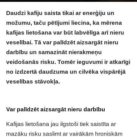
Image by valeria_aksakova on Magnific
Daudzi kafiju saista tikai ar enerģiju un
možumu, taču pētījumi liecina, ka mērena
kafijas lietošana var būt labvēlīga arī nieru
veselībai. Tā var palīdzēt aizsargāt nieru
darbību un samazināt nierakmeņu
veidošanās risku. Tomēr ieguvumi ir atkarīgi
no izdzertā daudzuma un cilvēka vispārējā
veselības stāvokļa.
Kas notiek ar nierēm, ja
regulāri dzer kafiju?
Var palīdzēt aizsargāt nieru darbību
Kafijas lietošana jau ilgstoši tiek saistīta ar
mazāku risku saslimt ar vairākām hroniskām