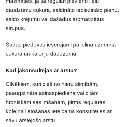
mazināties, ja tai regulāri pievieno lielu
daudzumu cukura, saldināto iebiezināto pienu,
saldo krējumu vai dažādus aromatizētus
sīrupus.
Šādas piedevas ievērojami palielina uzņemtā
cukura un kaloriju daudzumu.
Kad jākonsultējas ar ārstu?
Cilvēkiem, kuri cieš no nieru slimībām,
paaugstināta asinsspiediena vai citām
hroniskām saslimšanām, pirms regulāras
kofeīna lietošanas ieteicams konsultēties ar
savu ārstējošo ārstu.