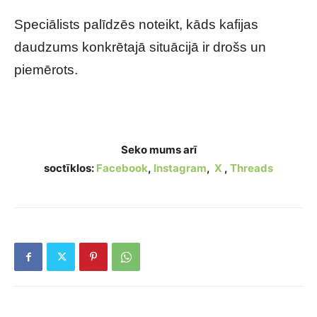
Speciālists palīdzēs noteikt, kāds kafijas
daudzums konkrētajā situācijā ir drošs un
piemērots.
Kas notiek ar nierēm, ja regulāri dzer kafiju?
Seko mums arī
soctīklos:
Facebook
,
Instagram
,
X
,
Threads