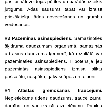
pastiprināti veidojas pūtītes un parādās izteikts
jutīgums. Ādas sausums tāpat var izraisīt
priekšlaicīgu ādas novecošanos un grumbu
veidošanos.
#3 Pazeminās asinsspiediens.
Samazinoties
šķidruma daudzumam organismā, samazinās
arī asins daudzums ķermenī, kā rezultātā var
pazemināties asinsspiediens. Hipotensija jeb
pazemināts asinsspiediens izraisa sliktu
pašsajūtu, nespēku, galvassāpes un reiboni.
#4 Attīstās gremošanas traucējumi.
Nepietiekams ūdens daudzums, traucē zarnu
darbībai un var izraisīt aizcietējumu. Papildu