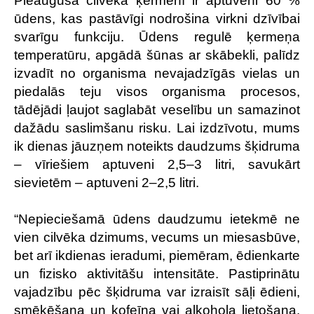
Pieauguša cilvēka ķermenī ir aptuveni 60 %
ūdens, kas pastāvīgi nodrošina virkni dzīvībai
svarīgu funkciju. Ūdens regulē ķermeņa
temperatūru, apgādā šūnas ar skābekli, palīdz
izvadīt no organisma nevajadzīgās vielas un
piedalās teju visos organisma procesos,
tādējādi ļaujot saglabāt veselību un samazinot
dažādu saslimšanu risku. Lai izdzīvotu, mums
ik dienas jāuzņem noteikts daudzums šķidruma
– vīriešiem aptuveni 2,5–3 litri, savukārt
sievietēm – aptuveni 2–2,5 litri.
“Nepieciešamā ūdens daudzumu ietekmē ne
vien cilvēka dzimums, vecums un miesasbūve,
bet arī ikdienas ieradumi, piemēram, ēdienkarte
un fizisko aktivitāšu intensitāte. Pastiprinātu
vajadzību pēc šķidruma var izraisīt sāļi ēdieni,
smēķēšana un kofeīna vai alkohola lietošana.