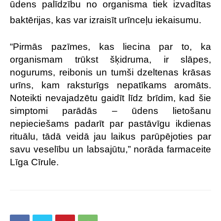
ūdens palīdzību no organisma tiek izvadītas
baktērijas, kas var izraisīt urīnceļu iekaisumu.
“Pirmās pazīmes, kas liecina par to, ka
organismam trūkst šķidruma, ir slāpes,
nogurums, reibonis un tumši dzeltenas krāsas
urīns, kam raksturīgs nepatīkams aromāts.
Noteikti nevajadzētu gaidīt līdz brīdim, kad šie
simptomi parādās – ūdens lietošanu
nepieciešams padarīt par pastāvīgu ikdienas
rituālu, tādā veidā jau laikus parūpējoties par
savu veselību un labsajūtu,” norāda farmaceite
Līga Cīrule.