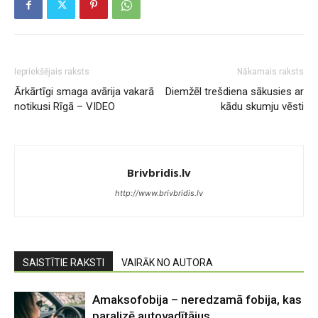
Iepriekšējais raksts
Nākamais raksts
Ārkārtīgi smaga avārija vakarā
Diemžēl trešdiena sākusies ar
notikusi Rīgā – VIDEO
kādu skumju vēsti
Brivbridis.lv
http://www.brivbridis.lv
SAISTĪTIE RAKSTI
VAIRĀK NO AUTORA
Amaksofobija – neredzamā fobija, kas
paralizē autovadītājus