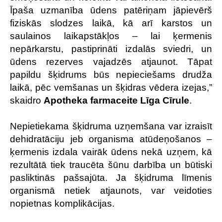
Īpaša uzmanība ūdens patēriņam jāpievērš
fiziskās slodzes laikā, kā arī karstos un
saulainos laikapstākļos – lai ķermenis
nepārkarstu, pastiprināti izdalās sviedri, un
ūdens rezerves vajadzēs atjaunot. Tāpat
papildu šķidrums būs nepieciešams drudža
laikā, pēc vemšanas un šķidras vēdera izejas,”
skaidro
Apotheka farmaceite Līga Cīrule
.
Nepietiekama šķidruma uzņemšana var izraisīt
dehidratāciju jeb organisma atūdeņošanos –
ķermenis izdala vairāk ūdens nekā uzņem, kā
rezultātā tiek traucēta šūnu darbība un būtiski
pasliktinās pašsajūta. Ja šķidruma līmenis
organismā netiek atjaunots, var veidoties
nopietnas komplikācijas.