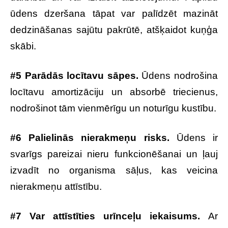
ūdens dzeršana tāpat var palīdzēt mazināt
dedzināšanas sajūtu pakrūtē, atšķaidot kuņģa
skābi.
#5 Parādās locītavu sāpes.
Ūdens nodrošina
locītavu amortizāciju un absorbē triecienus,
nodrošinot tām vienmērīgu un noturīgu kustību.
#6 Palielinās nierakmeņu risks.
Ūdens ir
svarīgs pareizai nieru funkcionēšanai un ļauj
izvadīt no organisma sāļus, kas veicina
nierakmeņu attīstību.
#7 Var attīstīties urīnceļu iekaisums.
Ar