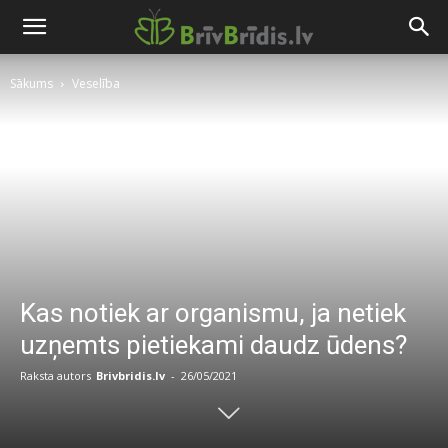
Sākums
Veselība
Kas notiek ar organismu, ja netiek
uzņemts pietiekami daudz ūdens?
Raksta autors
Brivbridis.lv
-
26/05/2021