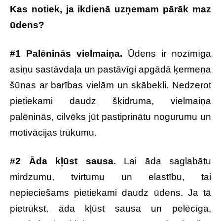
Kas notiek, ja ikdienā uzņemam pārāk maz
ūdens?
#1 Palēninās vielmaiņa.
Ūdens ir nozīmīga
asiņu sastāvdaļa un pastāvīgi apgādā ķermeņa
šūnas ar barības vielām un skābekli. Nedzerot
pietiekami daudz šķidruma, vielmaiņa
palēninās, cilvēks jūt pastiprinātu nogurumu un
motivācijas trūkumu.
#2 Āda kļūst sausa.
Lai āda saglabātu
mirdzumu, tvirtumu un elastību, tai
nepieciešams pietiekami daudz ūdens. Ja tā
pietrūkst, āda kļūst sausa un pelēcīga,