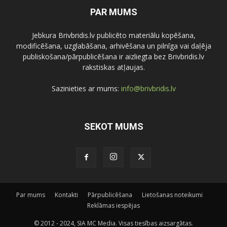
PAR MUMS
Jebkura Brivbridis.lv publicēto materiālu kopēšana,
modificēšana, uzglabāšana, arhivēšana un pilnīga vai daļēja
publiskošana/pārpublicēšana ir aizliegta bez Brivbridis.lv
rakstiskas atļaujas.
Sazinieties ar mums:
info@brivbridis.lv
SEKOT MUMS
Par mums
Kontakti
Pārpublicēšana
Lietošanas noteikumi
Reklāmas iespējas
© 2012 - 2024, SIA MC Media. Visas tiesības aizsargātas.