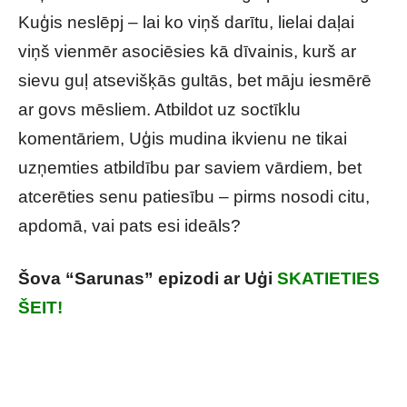
Kuģis neslēpj – lai ko viņš darītu, lielai daļai
viņš vienmēr asociēsies kā dīvainis, kurš ar
sievu guļ atsevišķās gultās, bet māju iesmērē
ar govs mēsliem. Atbildot uz soctīklu
komentāriem, Uģis mudina ikvienu ne tikai
uzņemties atbildību par saviem vārdiem, bet
atcerēties senu patiesību – pirms nosodi citu,
apdomā, vai pats esi ideāls?
Šova “Sarunas” epizodi ar Uģi
SKATIETIES
ŠEIT!