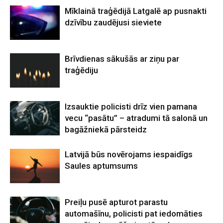
Mīklainā traģēdijā Latgalē ap pusnakti
dzīvību zaudējusi sieviete
Brīvdienas sākušās ar ziņu par
traģēdiju
Izsauktie policisti drīz vien pamana
vecu “pasātu” – atradumi tā salonā un
bagāžniekā pārsteidz
Latvijā būs novērojams iespaidīgs
Saules aptumsums
Preiļu pusē apturot parastu
automašīnu, policisti pat iedomāties