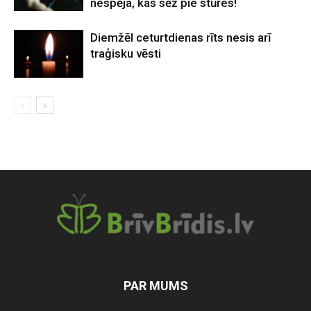
nespēja, kas sēž pie stūres!
Diemžēl ceturtdienas rīts nesis arī
traģisku vēsti
PAR MUMS