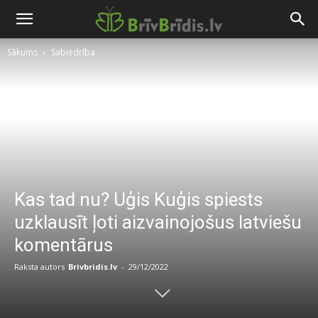
Sākums
Sabiedrība
Kas tad nu? Uģis Kuģis spiests
uzklausīt ļoti aizvainojošus latviešu
komentārus
Raksta autors
Brivbridis.lv
-
29/12/2022