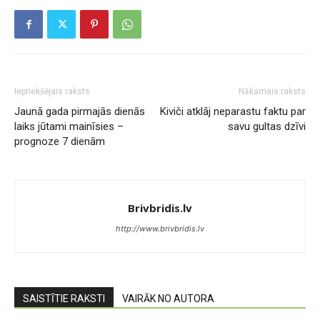
Iepriekšējais raksts
Nākamais raksts
Jaunā gada pirmajās dienās
Kiviči atklāj neparastu faktu par
laiks jūtami mainīsies –
savu gultas dzīvi
prognoze 7 dienām
Brivbridis.lv
http://www.brivbridis.lv
SAISTĪTIE RAKSTI
VAIRĀK NO AUTORA