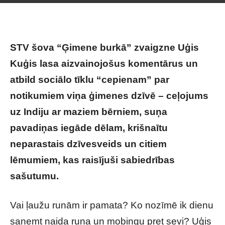
STV šova “Ģimene burkā” zvaigzne Uģis
Kuģis lasa aizvainojošus komentārus un
atbild sociālo tīklu “cepienam” par
notikumiem viņa ģimenes dzīvē – ceļojums
uz Indiju ar maziem bērniem, suņa
pavadiņas iegāde dēlam, krišnaītu
neparastais dzīvesveids un citiem
lēmumiem, kas raisījuši sabiedrības
sašutumu.
Vai ļaužu runām ir pamata? Ko nozīmē ik dienu
saņemt naida runa un mobingu pret sevi? Uģis