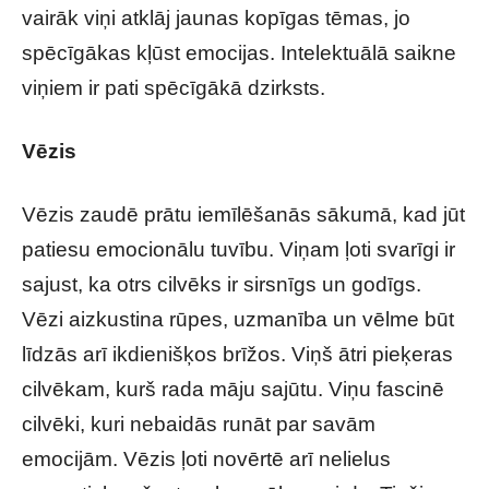
vairāk viņi atklāj jaunas kopīgas tēmas, jo
spēcīgākas kļūst emocijas. Intelektuālā saikne
viņiem ir pati spēcīgākā dzirksts.
Vēzis
Vēzis zaudē prātu iemīlēšanās sākumā, kad jūt
patiesu emocionālu tuvību. Viņam ļoti svarīgi ir
sajust, ka otrs cilvēks ir sirsnīgs un godīgs.
Vēzi aizkustina rūpes, uzmanība un vēlme būt
līdzās arī ikdienišķos brīžos. Viņš ātri pieķeras
cilvēkam, kurš rada māju sajūtu. Viņu fascinē
cilvēki, kuri nebaidās runāt par savām
emocijām. Vēzis ļoti novērtē arī nelielus