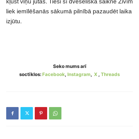
kļūst viņu jūtas. Tieši šī dvēseliskā saikne Zivīm
liek iemīlēšanās sākumā pilnībā pazaudēt laika
izjūtu.
Kas tavai horoskopa zīmei liek zaudēt prātu
iemīlēšanās sākumā?
Seko mums arī
soctīklos:
Facebook
,
Instagram
,
X
,
Threads