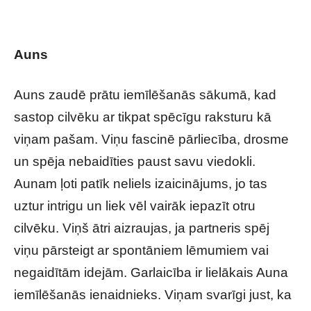
zaudēt prātu iemīlēšanās sākumā?
Auns
Auns zaudē prātu iemīlēšanās sākumā, kad
sastop cilvēku ar tikpat spēcīgu raksturu kā
viņam pašam. Viņu fascinē pārliecība, drosme
un spēja nebaidīties paust savu viedokli.
Aunam ļoti patīk neliels izaicinājums, jo tas
uztur intrigu un liek vēl vairāk iepazīt otru
cilvēku. Viņš ātri aizraujas, ja partneris spēj
viņu pārsteigt ar spontāniem lēmumiem vai
negaidītām idejām. Garlaicība ir lielākais Auna
iemīlēšanās ienaidnieks. Viņam svarīgi just, ka