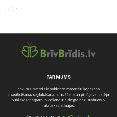
PAR MUMS
Jebkura Brivbridis.lv publicēto materiālu kopēšana,
modificēšana, uzglabāšana, arhivēšana un pilnīga vai daļēja
publiskošana/pārpublicēšana ir aizliegta bez Brivbridis.lv
rakstiskas atļaujas.
Sazinieties ar mums:
info@brivbridis.lv