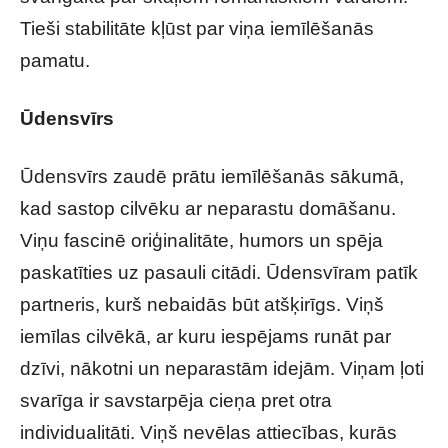
Tieši stabilitāte kļūst par viņa iemīlēšanās
pamatu.
Ūdensvīrs
Ūdensvīrs zaudē prātu iemīlēšanās sākumā,
kad sastop cilvēku ar neparastu domāšanu.
Viņu fascinē oriģinalitāte, humors un spēja
paskatīties uz pasauli citādi. Ūdensvīram patīk
partneris, kurš nebaidās būt atšķirīgs. Viņš
iemīlas cilvēkā, ar kuru iespējams runāt par
dzīvi, nākotni un neparastām idejām. Viņam ļoti
svarīga ir savstarpēja cieņa pret otra
individualitāti. Viņš nevēlas attiecības, kurās