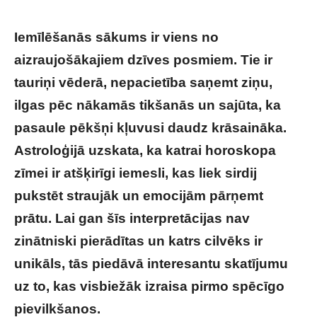
Iemīlēšanās sākums ir viens no
aizraujošākajiem dzīves posmiem. Tie ir
tauriņi vēderā, nepacietība saņemt ziņu,
ilgas pēc nākamās tikšanās un sajūta, ka
pasaule pēkšņi kļuvusi daudz krāsaināka.
Astroloģijā uzskata, ka katrai horoskopa
zīmei ir atšķirīgi iemesli, kas liek sirdij
pukstēt straujāk un emocijām pārņemt
prātu. Lai gan šīs interpretācijas nav
zinātniski pierādītas un katrs cilvēks ir
unikāls, tās piedāvā interesantu skatījumu
uz to, kas visbiežāk izraisa pirmo spēcīgo
pievilkšanos.
Kas tavai horoskopa zīmei liek