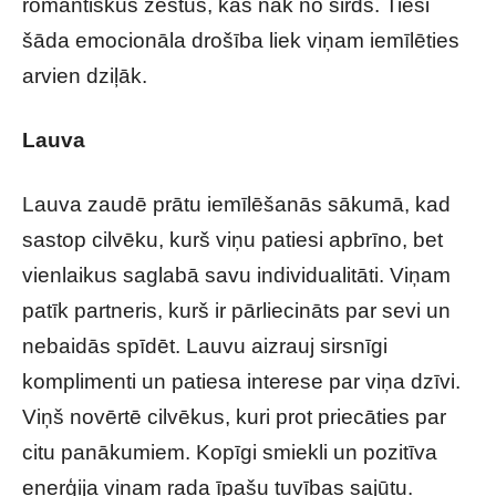
romantiskus žestus, kas nāk no sirds. Tieši
šāda emocionāla drošība liek viņam iemīlēties
arvien dziļāk.
Lauva
Lauva zaudē prātu iemīlēšanās sākumā, kad
sastop cilvēku, kurš viņu patiesi apbrīno, bet
vienlaikus saglabā savu individualitāti. Viņam
patīk partneris, kurš ir pārliecināts par sevi un
nebaidās spīdēt. Lauvu aizrauj sirsnīgi
komplimenti un patiesa interese par viņa dzīvi.
Viņš novērtē cilvēkus, kuri prot priecāties par
citu panākumiem. Kopīgi smiekli un pozitīva
enerģija viņam rada īpašu tuvības sajūtu.