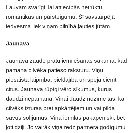
Lauvam svarīgi, lai attiecībās netrūktu
romantikas un pārsteigumu. Šī savstarpējā
iedvesma liek viņam pilnībā ļauties jūtām.
Jaunava
Jaunava zaudē prātu iemīlēšanās sākumā, kad
pamana cilvēka patieso raksturu. Viņu
piesaista laipnība, pieklājība un spēja cienīt
citus. Jaunava rūpīgi vēro sīkumus, kurus
daudzi nepamana. Viņai daudz nozīmē tas, kā
cilvēks izturas pret apkārtējiem un vai pilda
savus solījumus. Viņa iemīlas pakāpeniski, bet
ļoti dziļi. Jo vairāk viņa redz partnera godīgumu