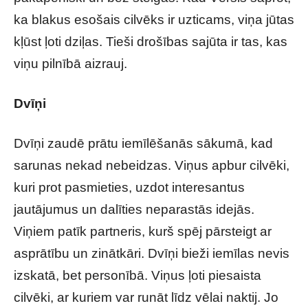
ka blakus esošais cilvēks ir uzticams, viņa jūtas
kļūst ļoti dziļas. Tieši drošības sajūta ir tas, kas
viņu pilnībā aizrauj.
Dvīņi
Dvīņi zaudē prātu iemīlēšanās sākumā, kad
sarunas nekad nebeidzas. Viņus apbur cilvēki,
kuri prot pasmieties, uzdot interesantus
jautājumus un dalīties neparastās idejās.
Viņiem patīk partneris, kurš spēj pārsteigt ar
asprātību un zinātkāri. Dvīņi bieži iemīlas nevis
izskatā, bet personībā. Viņus ļoti piesaista
cilvēki, ar kuriem var runāt līdz vēlai naktij. Jo