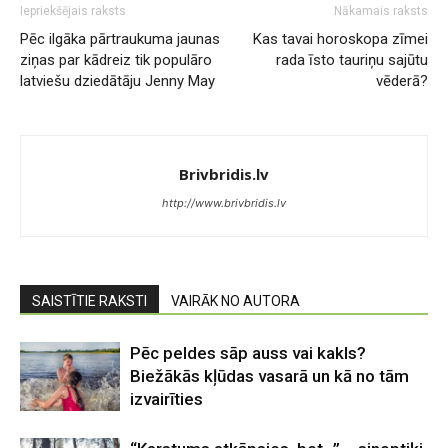
Iepriekšējais raksts
Nākamais raksts
Pēc ilgāka pārtraukuma jaunas
Kas tavai horoskopa zīmei
ziņas par kādreiz tik populāro
rada īsto tauriņu sajūtu
latviešu dziedātāju Jenny May
vēderā?
Brivbridis.lv
http://www.brivbridis.lv
SAISTĪTIE RAKSTI
VAIRĀK NO AUTORA
Pēc peldes sāp auss vai kakls?
Biežākās kļūdas vasarā un kā no tām
izvairīties