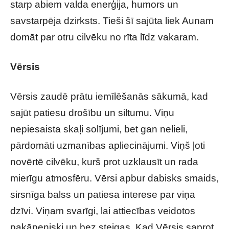
starp abiem valda enerģija, humors un
savstarpēja dzirksts. Tieši šī sajūta liek Aunam
domāt par otru cilvēku no rīta līdz vakaram.
Vērsis
Vērsis zaudē prātu iemīlēšanās sākumā, kad
sajūt patiesu drošību un siltumu. Viņu
nepiesaista skaļi solījumi, bet gan nelieli,
pārdomāti uzmanības apliecinājumi. Viņš ļoti
novērtē cilvēku, kurš prot uzklausīt un rada
mierīgu atmosfēru. Vērsi apbur dabisks smaids,
sirsnīga balss un patiesa interese par viņa
dzīvi. Viņam svarīgi, lai attiecības veidotos
pakāpeniski un bez steigas. Kad Vērsis saprot,