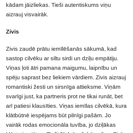
kādam jāizliekas. Tieši autentiskums viņu
aizrauj visvairāk.
Zivis
Zivis zaudē prātu iemīlēšanās sākumā, kad
sastop cilvēku ar siltu sirdi un dziļu empātiju.
Viņas ļoti ātri pamana maigumu, laipnību un
spēju saprast bez liekiem vārdiem. Zivis aizrauj
romantiski žesti un sirsnīga attieksme. Viņām
svarīgi just, ka partneris prot ne tikai runāt, bet
arī patiesi klausīties. Viņas iemīlas cilvēkā, kura
klātbūtnē iespējams būt pilnīgi pašām. Jo
vairāk rodas emocionāla tuvība, jo dziļākas