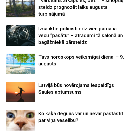
“Karstums atkāpsies, bet…” – sinoptiķi
steidz prognozēt laiku augusta
turpinājumā
Izsauktie policisti drīz vien pamana
vecu “pasātu” – atradumi tā salonā un
bagāžniekā pārsteidz
Tavs horoskops veiksmīgai dienai – 9.
augusts
Latvijā būs novērojams iespaidīgs
Saules aptumsums
Ko kaķa deguns var un nevar pastāstīt
par viņa veselību?