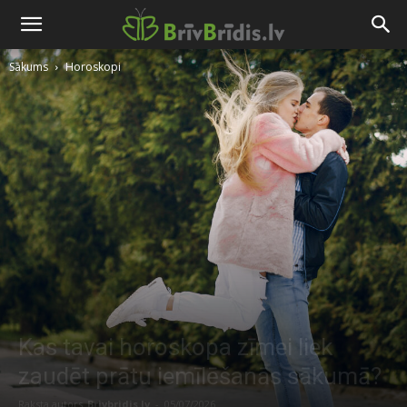
Sākums
Horoskopi
Kas tavai horoskopa zīmei liek
zaudēt prātu iemīlēšanās sākumā?
Raksta autors
Brivbridis.lv
-
05/07/2026