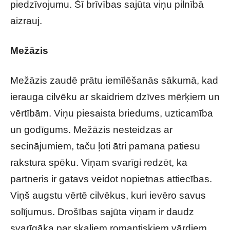
piedzīvojumu. Šī brīvības sajūta viņu pilnībā
aizrauj.
Mežāzis
Mežāzis zaudē prātu iemīlēšanās sākumā, kad
ierauga cilvēku ar skaidriem dzīves mērķiem un
vērtībām. Viņu piesaista briedums, uzticamība
un godīgums. Mežāzis nesteidzas ar
secinājumiem, taču ļoti ātri pamana patiesu
rakstura spēku. Viņam svarīgi redzēt, ka
partneris ir gatavs veidot nopietnas attiecības.
Viņš augstu vērtē cilvēkus, kuri ievēro savus
solījumus. Drošības sajūta viņam ir daudz
svarīgāka par skaļiem romantiskiem vārdiem.