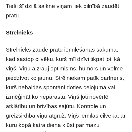
Tieši šī dziļā saikne viņam liek pilnībā zaudēt
prātu.
Strēlnieks
Strēlnieks zaudē prātu iemīlēšanās sākumā,
kad sastop cilvēku, kurš mīl dzīvi tikpat ļoti kā
viņš. Viņu aizrauj optimisms, humors un vēlme
piedzīvot ko jaunu. Strēlniekam patīk partneris,
kurš nebaidās spontāni doties ceļojumā vai
izmēģināt ko neparastu. Viņš ļoti novērtē
atklātību un brīvības sajūtu. Kontrole un
greizsirdība viņu atgrūž. Viņš iemīlas cilvēkā, ar
kuru kopā katra diena kļūst par mazu