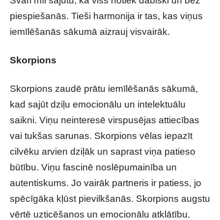
Svari mīl sajūtu, ka viss notiek dabiski un bez
piespiešanās. Tieši harmonija ir tas, kas viņus
iemīlēšanās sākumā aizrauj visvairāk.
Skorpions
Skorpions zaudē prātu iemīlēšanās sākumā,
kad sajūt dziļu emocionālu un intelektuālu
saikni. Viņu neinteresē virspusējas attiecības
vai tukšas sarunas. Skorpions vēlas iepazīt
cilvēku arvien dziļāk un saprast viņa patieso
būtību. Viņu fascinē noslēpumainība un
autentiskums. Jo vairāk partneris ir patiess, jo
spēcīgāka kļūst pievilkšanās. Skorpions augstu
vērtē uzticēšanos un emocionālu atklātību.