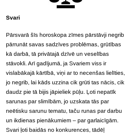
Svari
Pārsvarā šīs horoskopa zīmes pārstāvji negrib
pārrunāt savas sadzīves problēmas, grūtības
kā darbā, tā privātajā dzīvē un veselības
stāvokli. Arī gadījumā, ja Svariem viss ir
vislabākajā kārtībā, viņi ar to necenšas lielīties,
jo negrib, lai kāds uzzina cik grūti tas nācis, cik
daudz pie tā bijis jāpieliek pūļu. Ļoti nepatīk
sarunas par slimībām, jo uzskata tās par
neētisku sarunu tematu, taču runas par darbu
un ikdienas pienākumiem – par garlaicīgām.
Svari ļoti baidās no konkurences, tādēļ