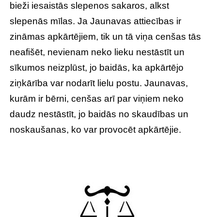
bieži iesaistās slepenos sakaros, alkst
slepenās mīlas. Ja Jaunavas attiecības ir
zināmas apkārtējiem, tik un tā viņa cenšas tās
neafišēt, nevienam neko lieku nestāstīt un
sīkumos neizplūst, jo baidās, ka apkārtējo
ziņkārība var nodarīt lielu postu. Jaunavas,
kurām ir bērni, cenšas arī par viņiem neko
daudz nestāstīt, jo baidās no skaudības un
noskaušanas, ko var provocēt apkārtējie.