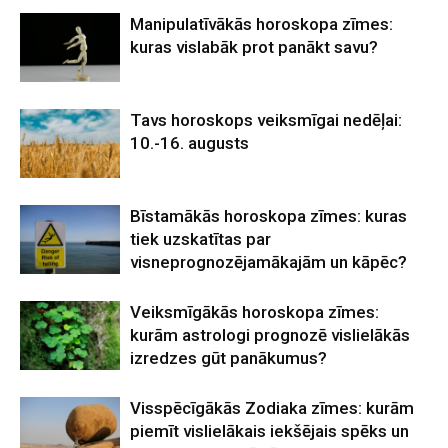
Manipulatīvākās horoskopa zīmes:
kuras vislabāk prot panākt savu?
Tavs horoskops veiksmīgai nedēļai:
10.-16. augusts
Bīstamākās horoskopa zīmes: kuras
tiek uzskatītas par
visneprognozējamākajām un kāpēc?
Veiksmīgākās horoskopa zīmes:
kurām astrologi prognozē vislielākās
izredzes gūt panākumus?
Visspēcīgākās Zodiaka zīmes: kurām
piemīt vislielākais iekšējais spēks un