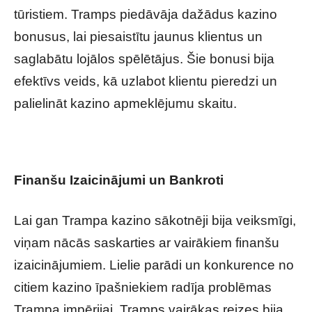
tūristiem. Tramps piedāvāja dažādus kazino
bonusus, lai piesaistītu jaunus klientus un
saglabātu lojālos spēlētājus. Šie bonusi bija
efektīvs veids, kā uzlabot klientu pieredzi un
palielināt kazino apmeklējumu skaitu.
Finanšu Izaicinājumi un Bankroti
Lai gan Trampa kazino sākotnēji bija veiksmīgi,
viņam nācās saskarties ar vairākiem finanšu
izaicinājumiem. Lielie parādi un konkurence no
citiem kazino īpašniekiem radīja problēmas
Trampa impērijai. Tramps vairākas reizes bija