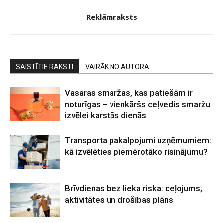
Reklāmraksts
SAISTĪTIE RAKSTI
VAIRĀK NO AUTORA
Vasaras smaržas, kas patiešām ir
noturīgas – vienkāršs ceļvedis smaržu
izvēlei karstās dienās
Transporta pakalpojumi uzņēmumiem:
kā izvēlēties piemērotāko risinājumu?
Brīvdienas bez lieka riska: ceļojums,
aktivitātes un drošības plāns