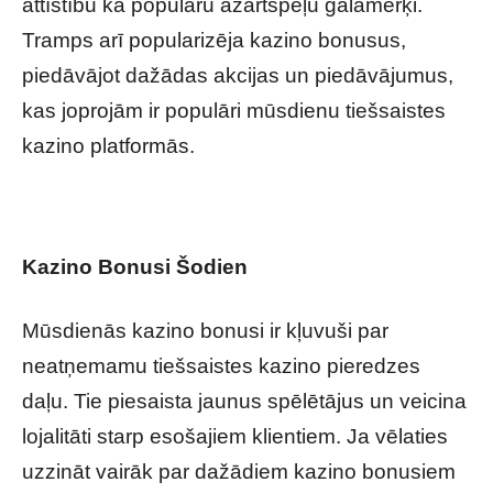
attīstību kā populāru azartspēļu galamērķi.
Tramps arī popularizēja kazino bonusus,
piedāvājot dažādas akcijas un piedāvājumus,
kas joprojām ir populāri mūsdienu tiešsaistes
kazino platformās.
Kazino Bonusi Šodien
Mūsdienās kazino bonusi ir kļuvuši par
neatņemamu tiešsaistes kazino pieredzes
daļu. Tie piesaista jaunus spēlētājus un veicina
lojalitāti starp esošajiem klientiem. Ja vēlaties
uzzināt vairāk par dažādiem kazino bonusiem