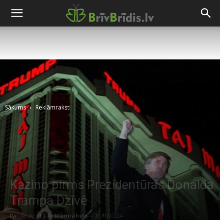
Sākums
Reklāmraksti
Kazino pirms Prezidentūras Donalda
Trampa Dzīvē
Raksta autors
Reklāmraksts
-
31/07/2024