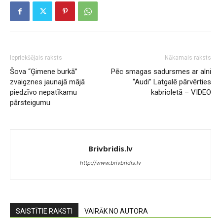
Iepriekšējais raksts
Nākamais raksts
Šova “Ģimene burkā”
Pēc smagas sadursmes ar alni
zvaigznes jaunajā mājā
“Audi” Latgalē pārvērties
piedzīvo nepatīkamu
kabrioletā – VIDEO
pārsteigumu
Brivbridis.lv
http://www.brivbridis.lv
SAISTĪTIE RAKSTI
VAIRĀK NO AUTORA