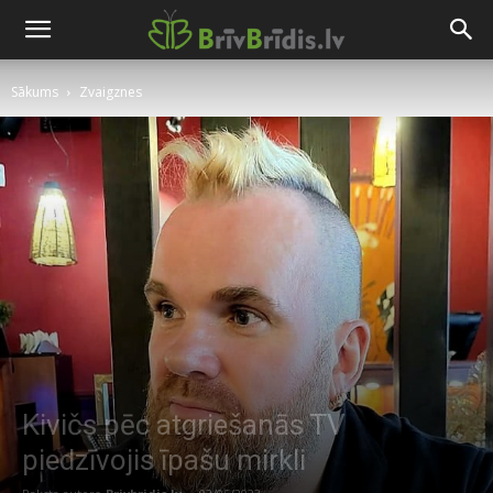
Sākums
Zvaigznes
Kivičs pēc atgriešanās TV
piedzīvojis īpašu mirkli