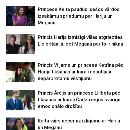
Princese Keita paudusi sešos vārdos
izsakāmu spriedumu par Hariju un
Meganu
Princis Harijs izmisīgi vēlas atgriezties
Lielbritānijā, bet Megana par to ir nikna
Princis Viljams un princese Ketrīna pēc
Harija tikšanās ar karali nosūtījuši
nepārprotamu vēstījumu
Princis Ārčijs un princese Lilibeta pēc
tikšanās ar karali Čārlzu iegūs svarīgu
emocionālo drošību
Keita vairs necer uz izlīgumu ar Hariju
un Meganu