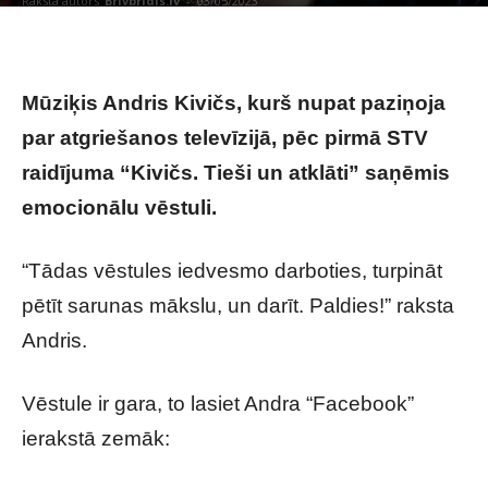
Raksta autors
Brivbridis.lv
-
03/05/2023
Mūziķis Andris Kivičs, kurš nupat paziņoja
par atgriešanos televīzijā, pēc pirmā STV
raidījuma “Kivičs. Tieši un atklāti” saņēmis
emocionālu vēstuli.
“Tādas vēstules iedvesmo darboties, turpināt
pētīt sarunas mākslu, un darīt. Paldies!” raksta
Andris.
Vēstule ir gara, to lasiet Andra “Facebook”
ierakstā zemāk: