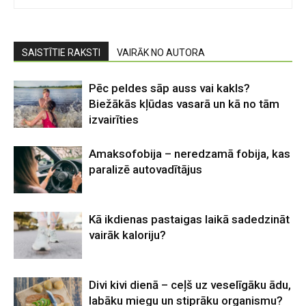
SAISTĪTIE RAKSTI
VAIRĀK NO AUTORA
Pēc peldes sāp auss vai kakls?
Biežākās kļūdas vasarā un kā no tām
izvairīties
Amaksofobija – neredzamā fobija, kas
paralizē autovadītājus
Kā ikdienas pastaigas laikā sadedzināt
vairāk kaloriju?
Divi kivi dienā – ceļš uz veselīgāku ādu,
labāku miegu un stiprāku organismu?