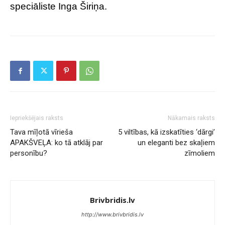
speciāliste Inga Širiņa.
Iepriekšējais raksts
Nākamais raksts
Tava mīļotā vīrieša
5 viltības, kā izskatīties ‘dārgi’
APAKŠVEĻA: ko tā atklāj par
un eleganti bez skaļiem
personību?
zīmoliem
Brivbridis.lv
http://www.brivbridis.lv