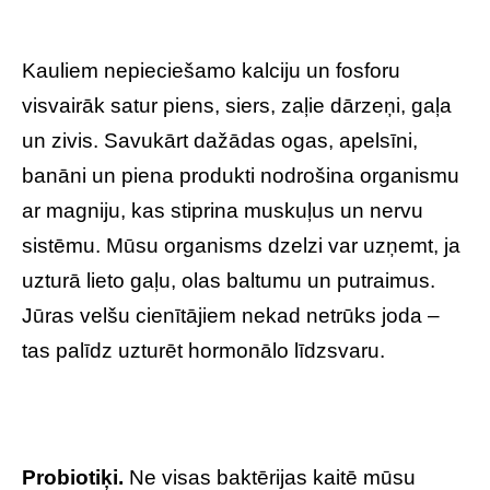
Kauliem nepieciešamo kalciju un fosforu
visvairāk satur piens, siers, zaļie dārzeņi, gaļa
un zivis. Savukārt dažādas ogas, apelsīni,
banāni un piena produkti nodrošina organismu
ar magniju, kas stiprina muskuļus un nervu
sistēmu. Mūsu organisms dzelzi var uzņemt, ja
uzturā lieto gaļu, olas baltumu un putraimus.
Jūras velšu cienītājiem nekad netrūks joda –
tas palīdz uzturēt hormonālo līdzsvaru.
Probiotiķi.
Ne visas baktērijas kaitē mūsu