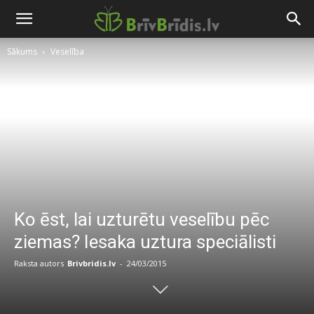
Sākums
Veselība
Ko ēst, lai uzturētu veselību pēc
ziemas? Iesaka uztura speciālisti
Raksta autors
Brivbridis.lv
-
24/03/2015