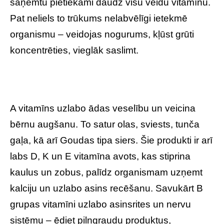
saņemtu pietiekami daudz visu veidu vitamīnu.
Pat neliels to trūkums nelabvēlīgi ietekmē
organismu – veidojas nogurums, kļūst grūti
koncentrēties, vieglāk saslimt.
A vitamīns uzlabo ādas veselību un veicina
bērnu augšanu. To satur olas, sviests, tunča
gaļa, kā arī Goudas tipa siers. Šie produkti ir arī
labs D, K un E vitamīna avots, kas stiprina
kaulus un zobus, palīdz organismam uzņemt
kalciju un uzlabo asins recēšanu. Savukārt B
grupas vitamīni uzlabo asinsrites un nervu
sistēmu – ēdiet pilngraudu produktus,