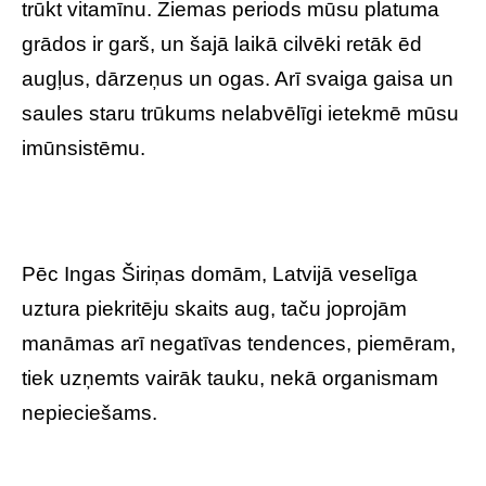
trūkt vitamīnu. Ziemas periods mūsu platuma
grādos ir garš, un šajā laikā cilvēki retāk ēd
augļus, dārzeņus un ogas. Arī svaiga gaisa un
saules staru trūkums nelabvēlīgi ietekmē mūsu
imūnsistēmu.
Pēc Ingas Širiņas domām, Latvijā veselīga
uztura piekritēju skaits aug, taču joprojām
manāmas arī negatīvas tendences, piemēram,
tiek uzņemts vairāk tauku, nekā organismam
nepieciešams.