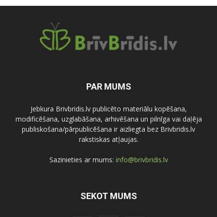
PAR MUMS
Jebkura Brivbridis.lv publicēto materiālu kopēšana,
modificēšana, uzglabāšana, arhivēšana un pilnīga vai daļēja
publiskošana/pārpublicēšana ir aizliegta bez Brivbridis.lv
rakstiskas atļaujas.
Sazinieties ar mums:
info@brivbridis.lv
SEKOT MUMS