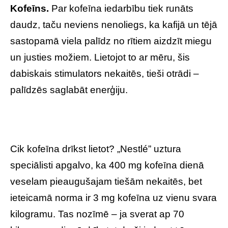
Kofeīns.
Par kofeīna iedarbību tiek runāts
daudz, taču neviens nenoliegs, ka kafijā un tējā
sastopamā viela palīdz no rītiem aizdzīt miegu
un justies možiem. Lietojot to ar mēru, šis
dabiskais stimulators nekaitēs, tieši otrādi –
palīdzēs saglabāt enerģiju.
Cik kofeīna drīkst lietot? „Nestlé” uztura
speciālisti apgalvo, ka 400 mg kofeīna dienā
veselam pieaugušajam tiešām nekaitēs, bet
ieteicamā norma ir 3 mg kofeīna uz vienu svara
kilogramu. Tas nozīmē – ja sverat ap 70