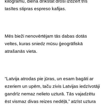
kilogramu, dienā drīkstat droši izdzert trīs
tasītes stipras espreso kafijas.
Mēs bieži nenovērtējam tās dabas dotās
veltes, kuras sniedz mūsu ģeogrāfiskā
atrašanās vieta.
“Latvija atrodas pie jūras, un esam bagāti ar
ezeriem un upēm, taču zivis Latvijas iedzīvotāji
gandrīz nemaz nelieto uzturā. Tās vajadzētu
ēst vismaz divas reizes nedēļā,” atzīst uztura