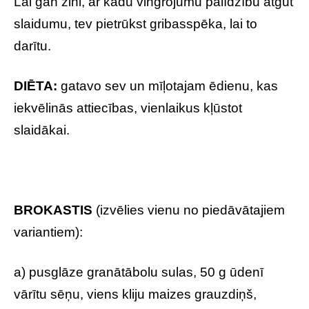
Lai gan zini, ar kādu vingrojumu palīdzību atgūt
slaidumu, tev pietrūkst gribasspēka, lai to
darītu.
DIĒTA:
gatavo sev un mīļotajam ēdienu, kas
iekvēlinās attiecības, vienlaikus kļūstot
slaidākai.
BROKASTIS
(izvēlies vienu no piedāvātajiem
variantiem):
a) pusglāze granātābolu sulas, 50 g ūdenī
vārītu sēņu, viens kliju maizes grauzdiņš,