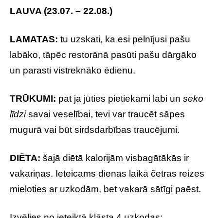
LAUVA (23.07. – 22.08.)
LAMATAS:
tu uzskati, ka esi pelnījusi pašu
labāko, tāpēc restorānā pasūti pašu dārgāko
un parasti vistreknāko ēdienu.
TRŪKUMI:
pat ja jūties pietiekami labi un
seko
līdzi
savai veselībai, tevi var traucēt sāpes
mugurā vai būt sirdsdarbības traucējumi.
DIĒTA:
šajā diētā kalorijām visbagātākās ir
vakariņas. Ieteicams dienas laikā četras reizes
mieloties ar uzkodām, bet vakarā sātīgi paēst.
Izvēlies no ieteiktā klāsta 4 uzkodas: