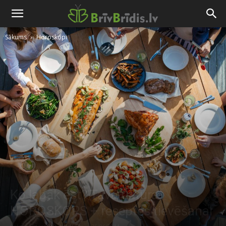
Sākums
Horoskopi
Ko labāk ēst? Tava uztura
HOROSKOPS + receptes tievēšanai