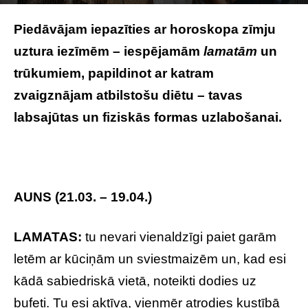
Raksta autors
Brivbridis.lv
-
25/06/2014
Photo by
Luisa Brimble
on
Unsplash
Piedāvājam iepazīties ar horoskopa zīmju
uztura iezīmēm – iespējamām
lamatām
un
trūkumiem, papildinot ar katram
zvaigznājam atbilstošu diētu – tavas
labsajūtas un fiziskās formas uzlabošanai.
AUNS (21.03. – 19.04.)
LAMATAS:
tu nevari vienaldzīgi paiet garām
letēm ar kūciņām un sviestmaizēm un, kad esi
kādā sabiedriskā vietā, noteikti dodies uz
bufeti. Tu esi aktīva, vienmēr atrodies kustībā