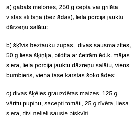
a) gabals melones, 250 g cepta vai grilēta
vistas stilbiņa (bez ādas), liela porcija jauktu
dārzeņu salātu;
b) šķīvis beztauku zupas, divas sausmaizītes,
50 g liesa šķiņķa, pildīta ar četrām ēd.k. mājas
siera, liela porcija jauktu dāzreņu salātu, viens
bumbieris, viena tase karstas šokolādes;
c) divas šķēles grauzdētas maizes, 125 g
vārītu pupiņu, sacepti tomāti, 25 g rīvēta, liesa
siera, divi nelieli sausie biskvīti.