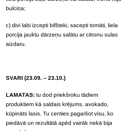
bulciņa;
c) divi labi izcepti bifšteki, sacepti tomāti, liela
porcija jauktu dārzeņu salātu ar citronu sulas
aizdaru.
SVARI (23.09. – 23.10.)
LAMATAS:
tu dod priekšroku tādiem
produktiem kā saldais krējums, avokado,
kūpināts lasis. Tu centies pagaršot visu, ko
piedāvā un rezultātā apēd vairāk nekā bija