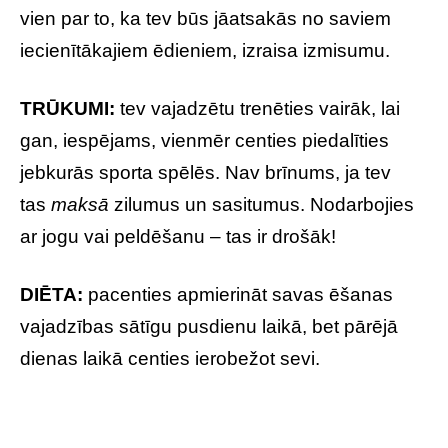
vien par to, ka tev būs jāatsakās no saviem
iecienītākajiem ēdieniem, izraisa izmisumu.
TRŪKUMI:
tev vajadzētu trenēties vairāk, lai
gan, iespējams, vienmēr centies piedalīties
jebkurās sporta spēlēs. Nav brīnums, ja tev
tas
maksā
zilumus un sasitumus. Nodarbojies
ar jogu vai peldēšanu – tas ir drošāk!
DIĒTA:
pacenties apmierināt savas ēšanas
vajadzības sātīgu pusdienu laikā, bet pārējā
dienas laikā centies ierobežot sevi.