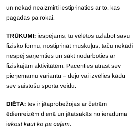
un nekad neaizmirti iestiprināties ar to, kas
pagadās pa rokai.
TRŪKUMI:
iespējams, tu vēlētos uzlabot savu
fizisko formu, nostiprināt muskuļus, taču nekādi
nespēj saņemties un sākt nodarboties ar
fiziskajām aktivitātēm. Pacenties atrast sev
pieņemamu variantu – dejo vai izvēlies kādu
sev saistošu sporta veidu.
DIĒTA:
tev ir jāaprobežojas ar četrām
ēdienreizēm dienā un jāatsakās no ieraduma
i
ekost kaut ko pa ceļam.