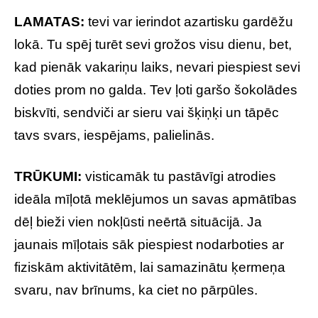
LAMATAS:
tevi var ierindot azartisku gardēžu
lokā. Tu spēj turēt sevi grožos visu dienu, bet,
kad pienāk vakariņu laiks, nevari piespiest sevi
doties prom no galda. Tev ļoti garšo šokolādes
biskvīti, sendviči ar sieru vai šķiņķi un tāpēc
tavs svars, iespējams, palielinās.
TRŪKUMI:
visticamāk tu pastāvīgi atrodies
ideāla mīļotā meklējumos un savas apmātības
dēļ bieži vien nokļūsti neērtā situācijā. Ja
jaunais mīļotais sāk piespiest nodarboties ar
fiziskām aktivitātēm, lai samazinātu ķermeņa
svaru, nav brīnums, ka ciet no pārpūles.