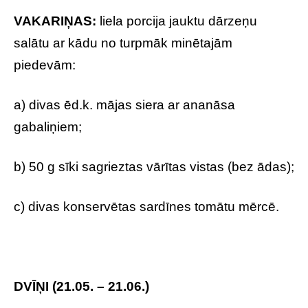
VAKARIŅAS:
liela porcija jauktu dārzeņu
salātu ar kādu no turpmāk minētajām
piedevām:
a) divas ēd.k. mājas siera ar ananāsa
gabaliņiem;
b) 50 g sīki sagrieztas vārītas vistas (bez ādas);
c) divas konservētas sardīnes tomātu mērcē.
DVĪŅI (21.05. – 21.06.)