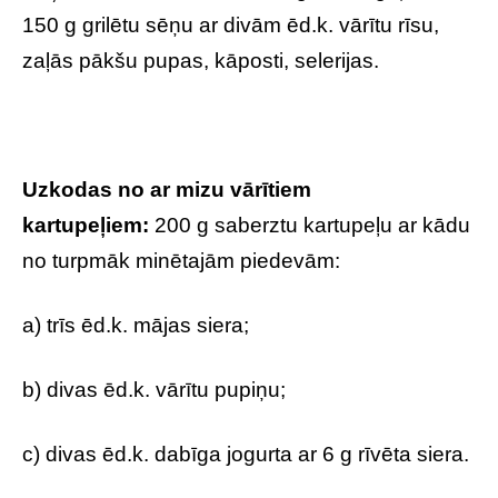
150 g grilētu sēņu ar divām ēd.k. vārītu rīsu,
zaļās pākšu pupas, kāposti, selerijas.
Uzkodas no ar mizu vārītiem
kartupeļiem:
200 g saberztu kartupeļu ar kādu
no turpmāk minētajām piedevām:
a) trīs ēd.k. mājas siera;
b) divas ēd.k. vārītu pupiņu;
c) divas ēd.k. dabīga jogurta ar 6 g rīvēta siera.