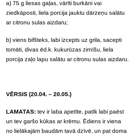
a) 75 g liesas gaļas, vārīti burkāni vai
ziedkāposti, liela porcija jauktu dārzeņu salātu
ar citronu sulas aizdaru;
b) viens bifšteks, labi izcepts uz grila, sacepti
tomāti, divas ēd.k. kukurūzas zirnīšu, liela
porcija zaļo lapu salātu ar citronu sulas aizdaru.
VĒRSIS (20.04. – 20.05.)
LAMATAS:
tev ir laba apetīte, patīk labi paēst
un tev garšo kūkas ar krēmu. Ēdiens ir viena
no lielākajām baudām tavā dzīvē, un pat doma