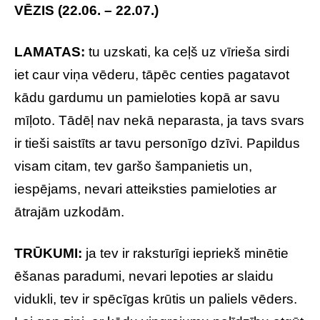
VĒZIS (22.06. – 22.07.)
LAMATAS:
tu uzskati, ka ceļš uz vīrieša sirdi
iet caur viņa vēderu, tāpēc centies pagatavot
kādu gardumu un pamieloties kopā ar savu
mīļoto. Tādēļ nav nekā neparasta, ja tavs svars
ir tieši saistīts ar tavu personīgo dzīvi. Papildus
visam citam, tev garšo šampanietis un,
iespējams, nevari atteiksties pamieloties ar
ātrajām uzkodām.
TRŪKUMI:
ja tev ir raksturīgi iepriekš minētie
ēšanas paradumi, nevari lepoties ar slaidu
vidukli, tev ir spēcīgas krūtis un paliels vēders.