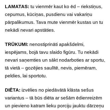
LAMATAS:
tu vienmēr kaut ko ēd – riekstiņus,
cepumus, kūciņas, pusdienu vai vakariņu
pārpalikumus. Tava mute vienmēr kustas un tu
nekādi nevari apstāties.
TRŪKUMI:
nenostiprināti apakšdelmi,
iespējams, bojā tavu slaido figūru. Tu nekādi
nevari saņemties un sākt nodarboties ar sportu,
tā vietā – gozējies saulītē, nevis, piemēram,
peldies, lai sportotu.
DIĒTA:
izvēlies no piedāvātā klāsta sešus
variantus – tā būs diēta ar sešām ēdienreizēm
un pievieno katram lieku porciju jauktu dārzeņu