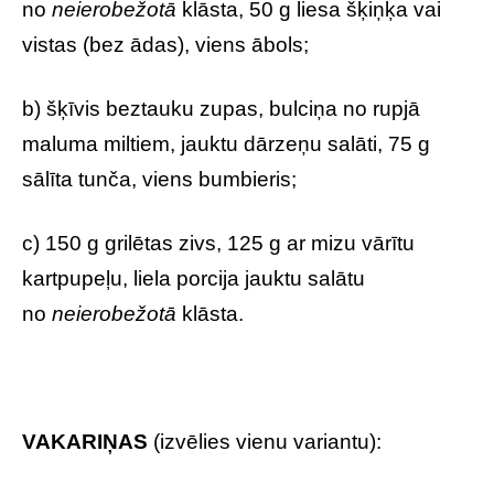
no
neierobežotā
klāsta, 50 g liesa šķiņķa vai
vistas (bez ādas), viens ābols;
b) šķīvis beztauku zupas, bulciņa no rupjā
maluma miltiem, jauktu dārzeņu salāti, 75 g
sālīta tunča, viens bumbieris;
c) 150 g grilētas zivs, 125 g ar mizu vārītu
kartpupeļu, liela porcija jauktu salātu
no
neierobežotā
klāsta.
VAKARIŅAS
(izvēlies vienu variantu):