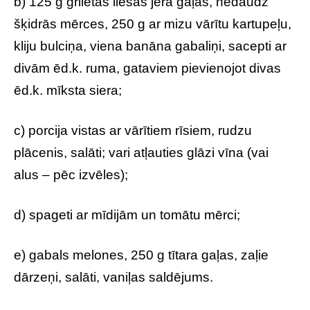
b) 125 g grilētas liesas jēra gaļas, nedaudz
šķidrās mērces, 250 g ar mizu vārītu kartupeļu,
kliju bulciņa, viena banāna gabaliņi, sacepti ar
divām ēd.k. ruma, gataviem pievienojot divas
ēd.k. mīksta siera;
c) porcija vistas ar vārītiem rīsiem, rudzu
plācenis, salāti; vari atļauties glāzi vīna (vai
alus – pēc izvēles);
d) spageti ar mīdijām un tomātu mērci;
e) gabals melones, 250 g tītara gaļas, zaļie
dārzeņi, salāti, vaniļas saldējums.