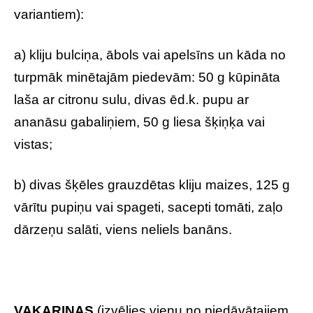
variantiem):
a) kliju bulciņa, ābols vai apelsīns un kāda no
turpmāk minētajām piedevām: 50 g kūpināta
laša ar citronu sulu, divas ēd.k. pupu ar
ananāsu gabaliņiem, 50 g liesa šķiņķa vai
vistas;
b) divas šķēles grauzdētas kliju maizes, 125 g
vārītu pupiņu vai spageti, sacepti tomāti, zaļo
dārzeņu salāti, viens neliels banāns.
VAKARIŅAS
(izvēlies vienu no piedāvātajiem