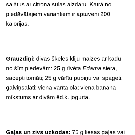
salātus ar citrona sulas aizdaru. Katrā no
piedāvātajiem variantiem ir aptuveni 200
kalorijas.
Grauzdiņi:
divas šķēles kliju maizes ar kādu
no šīm piedevām: 25 g rīvēta
Edama
siera,
sacepti tomāti; 25 g vārītu pupiņu vai spageti,
galviņsalāti; viena vārīta ola; viena banāna
mīkstums ar divām ēd.k. jogurta.
Gaļas un zivs uzkodas:
75 g liesas gaļas vai