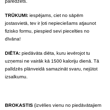
paredzēts.
TRŪKUMI:
iespējams, ciet no sāpēm
jostasvietā, tev ir ļoti nepieciešams atjaunot
fizisko formu, piespied sevi piecelties no
dīvāna!
DIĒTA:
piedāvāta diēta, kuru ievērojot tu
uzņemsi ne vairāk kā 1500 kaloriju dienā. Tā
palīdzēs plānveidā samazināt svaru, nejūtot
izsalkumu.
BROKASTIS
(izvēlies vienu no piedāvātajiem