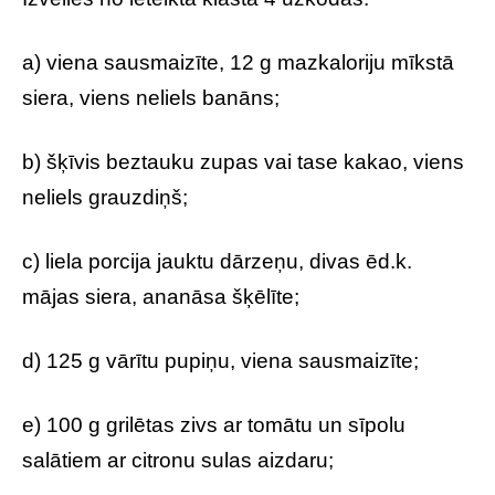
a) viena sausmaizīte, 12 g mazkaloriju mīkstā
siera, viens neliels banāns;
b) šķīvis beztauku zupas vai tase kakao, viens
neliels grauzdiņš;
c) liela porcija jauktu dārzeņu, divas ēd.k.
mājas siera, ananāsa šķēlīte;
d) 125 g vārītu pupiņu, viena sausmaizīte;
e) 100 g grilētas zivs ar tomātu un sīpolu
salātiem ar citronu sulas aizdaru;