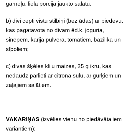
garneļu, liela porcija jaukto salātu;
b) divi cepti vistu stilbiņi (bez ādas) ar piedevu,
kas pagatavota no divam ēd.k. jogurta,
sinepēm, karija pulvera, tomātiem, bazilika un
sīpoliem;
c) divas šķēles kliju maizes, 25 g ikru, kas
nedaudz pārlieti ar citrona sulu, ar gurķiem un
zaļajiem salātiem.
VAKARIŅAS
(izvēlies vienu no piedāvātajiem
variantiem):