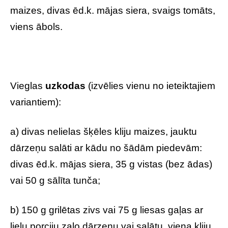
maizes, divas ēd.k. mājas siera, svaigs tomāts,
viens ābols.
Vieglas
uzkodas
(izvēlies vienu no ieteiktajiem
variantiem):
a) divas nelielas šķēles kliju maizes, jauktu
dārzeņu salāti ar kādu no šādām piedevām:
divas ēd.k. mājas siera, 35 g vistas (bez ādas)
vai 50 g sālīta tunča;
b) 150 g grilētas zivs vai 75 g liesas gaļas ar
lielu porciju zaļo dārzeņu vai salātu, viena kliju