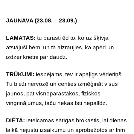
JAUNAVA (23.08. – 23.09.)
LAMATAS:
tu parasti ēd to, ko uz šķīvja
atstājuši bērni un tā aizraujies, ka apēd un
izdzer krietni par daudz.
TRŪKUMI:
iespējams, tev ir apaļīgs vēderiņš.
Tu bieži nervozē un centies izmēģināt visus
jaunos, pat visneparastākos, fiziskos
vingrinājumus, taču nekas īsti nepalīdz.
DIĒTA:
ieteicamas sātīgas brokastis, lai dienas
laikā nejustu izsalkumu un aprobežotos ar trim