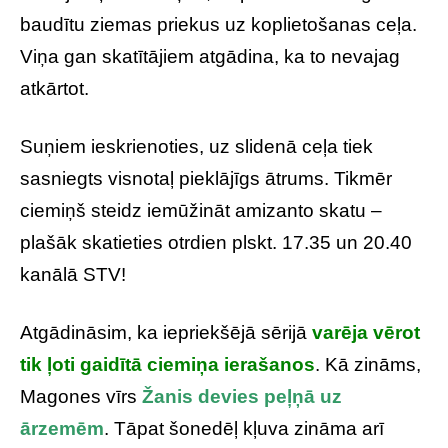
baudītu ziemas priekus uz koplietošanas ceļa.
Viņa gan skatītājiem atgādina, ka to nevajag
atkārtot.
Suņiem ieskrienoties, uz slidenā ceļa tiek
sasniegts visnotaļ pieklājīgs ātrums. Tikmēr
ciemiņš steidz iemūžināt amizanto skatu –
plašāk skatieties otrdien plskt. 17.35 un 20.40
kanālā STV!
Atgādināsim, ka iepriekšējā sērijā
varēja vērot
tik ļoti gaidītā ciemiņa ierašanos
. Kā zināms,
Magones vīrs
Žanis devies peļņā uz
ārzemēm
. Tāpat šonedēļ kļuva zināma arī