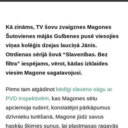
Kā zināms, TV šovu zvaigznes Magones
Šutovienes mājās Gulbenes pusē viesojies
viņas kolēģis dzejas lauciņā Jānis.
Otrdienas sērijā šovā “Slavenības. Bez
filtra” iespējams, vērot, kādas izklaides
viesim Magone sagatavojusi.
Pirms tam atgādinot
bēdīgi slaveno sāgu ar
PVD inspektorēm,
kas Magones sētu
apciemoja rudenī, konstatējot pārkāpumus
dzīvnieku turēšanā, Magone jūdz savus
haskiju šķirnes suņus, lai plastmasas ragavās