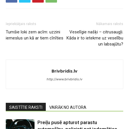
Iepriekšējais raksts
Nākamais raksts
Tumšie loki zem acīm: uzzini
Veselīgie našķi – citrusaugļi.
iemeslus un kā ar tiem cīnīties
Kāda ir to ietekme uz veselību
un labsajūtu?
Brivbridis.lv
http://www.brivbridis.lv
SAISTĪTIE RAKSTI
VAIRĀK NO AUTORA
Preiļu pusē apturot parastu
automašīnu, policisti pat iedomāties