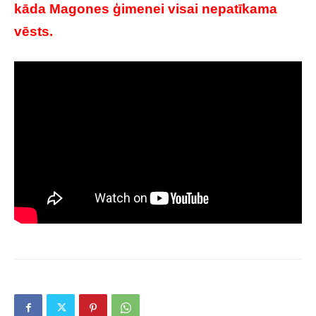
kāda Magones ģimenei visai nepatīkama
vēsts.