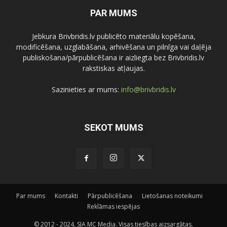
PAR MUMS
Jebkura Brivbridis.lv publicēto materiālu kopēšana,
modificēšana, uzglabāšana, arhivēšana un pilnīga vai daļēja
publiskošana/pārpublicēšana ir aizliegta bez Brivbridis.lv
rakstiskas atļaujas.
Sazinieties ar mums:
info@brivbridis.lv
SEKOT MUMS
Par mums
Kontakti
Pārpublicēšana
Lietošanas noteikumi
Reklāmas iespējas
© 2012 - 2024, SIA MC Media. Visas tiesības aizsargātas.