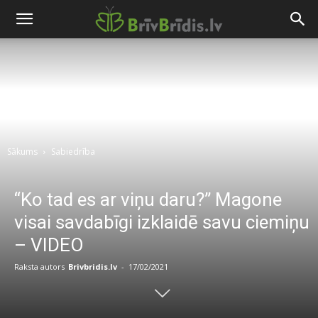
Sākums
Sabiedrība
“Ko tad es ar viņu daru?” Magone
visai savdabīgi izklaidē savu ciemiņu
– VIDEO
Raksta autors
Brivbridis.lv
-
17/02/2021