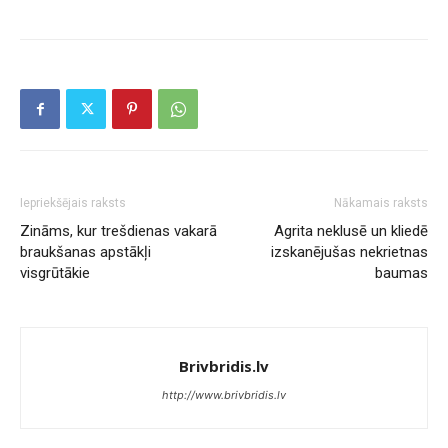
Iepriekšējais raksts
Nākamais raksts
Zināms, kur trešdienas vakarā
Agrita neklusē un kliedē
braukšanas apstākļi
izskanējušas nekrietnas
visgrūtākie
baumas
Brivbridis.lv
http://www.brivbridis.lv