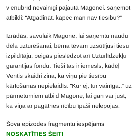
vienubrīd nevainīgi pajautā Magonei, saņemot
atbildi: “Atgādināt, kāpēc man nav tiesību?”
Izrādās, savulaik Magone, lai saņemtu naudu
dēla uzturēšanai, bērna tēvam uzsūtījusi tiesu
izpildītāju, beigās pieslēdzot arī Uzturlīdzekļu
garantijas fondu. Tieši tas ir iemesls, kādēļ
Ventis skaidri zina, ka viņu pie tiesību
kārtošanas nepielaidīs. “Kur ej, tur vainīga..” uz
pārmetumiem atbild Magone, lai gan var just,
ka viņa ar pagātnes rīcību īpaši nelepojas.
Šova epizodes fragmentu iespējams
NOSKATĪTIES ŠEIT!