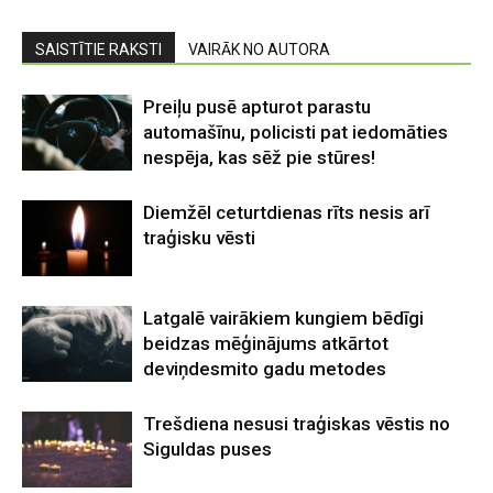
SAISTĪTIE RAKSTI
VAIRĀK NO AUTORA
Preiļu pusē apturot parastu
automašīnu, policisti pat iedomāties
nespēja, kas sēž pie stūres!
Diemžēl ceturtdienas rīts nesis arī
traģisku vēsti
Latgalē vairākiem kungiem bēdīgi
beidzas mēģinājums atkārtot
deviņdesmito gadu metodes
Trešdiena nesusi traģiskas vēstis no
Siguldas puses