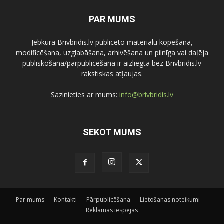
PAR MUMS
Jebkura Brivbridis.lv publicēto materiālu kopēšana,
modificēšana, uzglabāšana, arhivēšana un pilnīga vai daļēja
publiskošana/pārpublicēšana ir aizliegta bez Brivbridis.lv
rakstiskas atļaujas.
Sazinieties ar mums:
info@brivbridis.lv
SEKOT MUMS
Par mums
Kontakti
Pārpublicēšana
Lietošanas noteikumi
Reklāmas iespējas