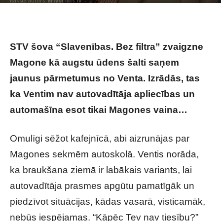
Raksta autors
Brivbridis.lv
-
21/12/2022
STV šova “Slavenības. Bez filtra” zvaigzne
Magone kā augstu ūdens šalti saņem
jaunus pārmetumus no Venta. Izrādās, tas
ka Ventim nav autovadītāja apliecības un
automašīna esot tikai Magones vaina…
Omulīgi sēžot kafejnīcā, abi aizrunājas par
Magones sekmēm autoskolā. Ventis norāda,
ka braukšana ziemā ir labākais variants, lai
autovadītāja prasmes apgūtu pamatīgāk un
piedzīvot situācijas, kādas vasarā, visticamāk,
nebūs iespējamas. “Kāpēc Tev nav tiesību?”