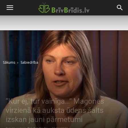
Sākums
Sabiedrība
“Kur ej, tur vainīga…” Magones
virzienā kā auksta ūdens šalts
izskan jauni pārmetumi