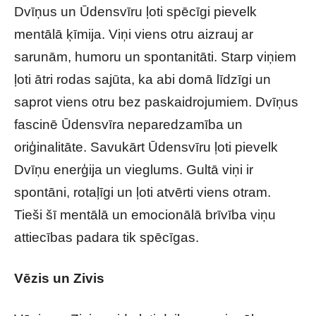
Dvīņus un Ūdensvīru ļoti spēcīgi pievelk
mentālā ķīmija. Viņi viens otru aizrauj ar
sarunām, humoru un spontanitāti. Starp viņiem
ļoti ātri rodas sajūta, ka abi domā līdzīgi un
saprot viens otru bez paskaidrojumiem. Dvīņus
fascinē Ūdensvīra neparedzamība un
oriģinalitāte. Savukārt Ūdensvīru ļoti pievelk
Dvīņu enerģija un vieglums. Gultā viņi ir
spontāni, rotaļīgi un ļoti atvērti viens otram.
Tieši šī mentālā un emocionālā brīvība viņu
attiecības padara tik spēcīgas.
Vēzis un Zivis