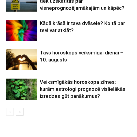
tiek uzskatītas par
visneprognozējamākajām un kāpēc?
Kādā krāsā ir tava dvēsele? Ko tā par
tevi var atklāt?
Tavs horoskops veiksmīgai dienai –
10. augusts
Veiksmīgākās horoskopa zīmes:
kurām astrologi prognozē vislielākās
izredzes gūt panākumus?