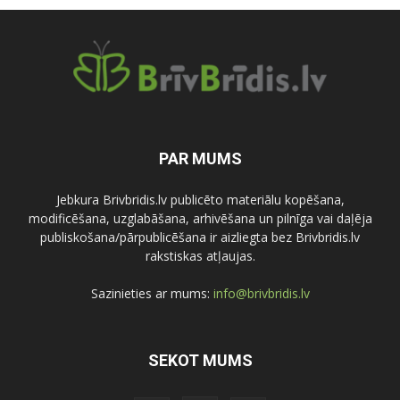
PAR MUMS
Jebkura Brivbridis.lv publicēto materiālu kopēšana,
modificēšana, uzglabāšana, arhivēšana un pilnīga vai daļēja
publiskošana/pārpublicēšana ir aizliegta bez Brivbridis.lv
rakstiskas atļaujas.
Sazinieties ar mums:
info@brivbridis.lv
SEKOT MUMS