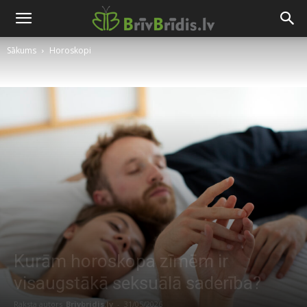
Sākums
Horoskopi
Kurām horoskopa zīmēm ir
visaugstākā seksuālā saderība?
Raksta autors
Brivbridis.lv
-
31/05/2026