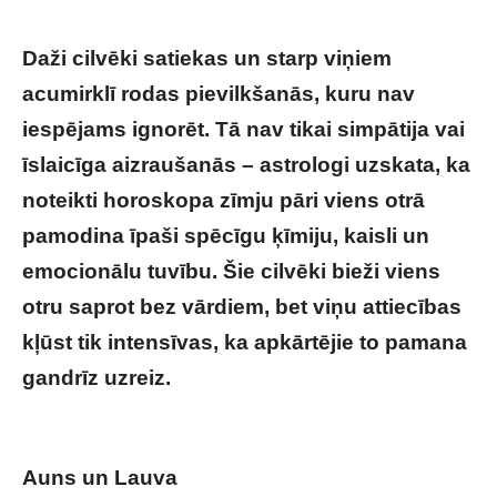
Daži cilvēki satiekas un starp viņiem
acumirklī rodas pievilkšanās, kuru nav
iespējams ignorēt. Tā nav tikai simpātija vai
īslaicīga aizraušanās – astrologi uzskata, ka
noteikti horoskopa zīmju pāri viens otrā
pamodina īpaši spēcīgu ķīmiju, kaisli un
emocionālu tuvību. Šie cilvēki bieži viens
otru saprot bez vārdiem, bet viņu attiecības
kļūst tik intensīvas, ka apkārtējie to pamana
gandrīz uzreiz.
Kurām horoskopa zīmēm ir
visaugstākā seksuālā saderība?
Auns un Lauva