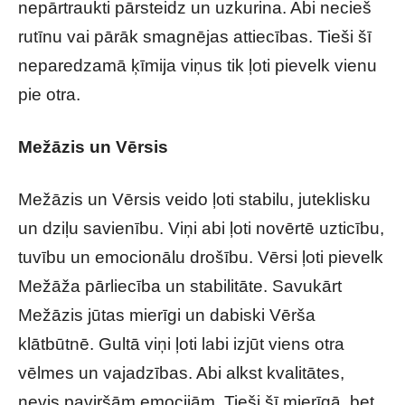
nepārtraukti pārsteidz un uzkurina. Abi necieš
rutīnu vai pārāk smagnējas attiecības. Tieši šī
neparedzamā ķīmija viņus tik ļoti pievelk vienu
pie otra.
Mežāzis un Vērsis
Mežāzis un Vērsis veido ļoti stabilu, juteklisku
un dziļu savienību. Viņi abi ļoti novērtē uzticību,
tuvību un emocionālu drošību. Vērsi ļoti pievelk
Mežāža pārliecība un stabilitāte. Savukārt
Mežāzis jūtas mierīgi un dabiski Vērša
klātbūtnē. Gultā viņi ļoti labi izjūt viens otra
vēlmes un vajadzības. Abi alkst kvalitātes,
nevis paviršām emocijām. Tieši šī mierīgā, bet