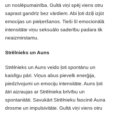
un noslēpumainība. Gultā viņi spēj viens otru
saprast gandrīz bez vārdiem. Abi ļoti dziļi izjūt
emocijas un pieķeršanos. Tieši šī emocionālā
intensitāte viņu seksuālo saderību padara tik
neaizmirstamu.
Strēlnieks un Auns
Strēlnieks un Auns veido ļoti spontānu un
kaislīgu pāri. Viņus abus pievelk enerģija,
piedzīvojumi un emociju intensitāte. Auns ļoti
ātri aizraujas ar Strēlnieka brīvību un
spontanitāti. Savukārt Strēlnieku fascinē Auna
drosme un impulsivitāte. Gultā viņi viens otru