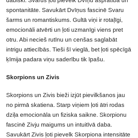
dabiski. Svarus ļoti pievelk Dvīņu asprātība un
spontanitāte. Savukārt Dvīņus fascinē Svaru
šarms un romantiskums. Gultā viņi ir rotaļīgi,
emocionāli atvērti un ļoti uzmanīgi viens pret
otru. Abi necieš rutīnu un cenšas saglabāt
intrigu attiecībās. Tieši šī vieglā, bet ļoti spēcīgā
ķīmija padara viņu saderību tik īpašu.
Skorpions un Zivis
Skorpions un Zivis bieži izjūt pievilkšanos jau
no pirmā skatiena. Starp viņiem ļoti ātri rodas
dziļa emocionāla un fiziska saikne. Skorpionu
fascinē Zivju maigums un intuitīvā daba.
Savukārt Zivis ļoti pievelk Skorpiona intensitāte