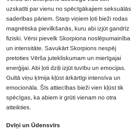
uzskatīti par vienu no spēcīgākajiem seksuālās
saderības pāriem. Starp viņiem ļoti bieži rodas
magnētiska pievilkšanās, kuru abi izjūt gandrīz
fiziski. Vērsi pievelk Skorpiona noslēpumainība
un intensitāte. Savukārt Skorpions nespēj
pretoties Vērša jutekliskumam un mierīgajai
enerģijai. Abi ļoti dziļi izjūt tuvību un emocijas.
Gultā viņu ķīmija kļūst ārkārtīgi intensīva un
emocionāla. Šīs attiecības bieži vien kļūst tik
spēcīgas, ka abiem ir grūti vienam no otra
atteikties.
Dvīņi un Ūdensvīrs