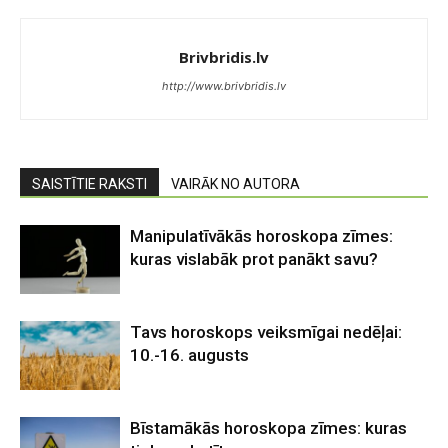
Brivbridis.lv
http://www.brivbridis.lv
SAISTĪTIE RAKSTI
VAIRĀK NO AUTORA
Manipulatīvākās horoskopa zīmes:
kuras vislabāk prot panākt savu?
Tavs horoskops veiksmīgai nedēļai:
10.-16. augusts
Bīstamākās horoskopa zīmes: kuras