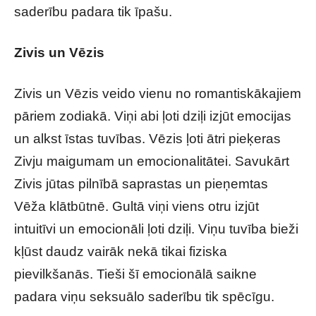
saderību padara tik īpašu.
Zivis un Vēzis
Zivis un Vēzis veido vienu no romantiskākajiem
pāriem zodiakā. Viņi abi ļoti dziļi izjūt emocijas
un alkst īstas tuvības. Vēzis ļoti ātri pieķeras
Zivju maigumam un emocionalitātei. Savukārt
Zivis jūtas pilnībā saprastas un pieņemtas
Vēža klātbūtnē. Gultā viņi viens otru izjūt
intuitīvi un emocionāli ļoti dziļi. Viņu tuvība bieži
kļūst daudz vairāk nekā tikai fiziska
pievilkšanās. Tieši šī emocionālā saikne
padara viņu seksuālo saderību tik spēcīgu.