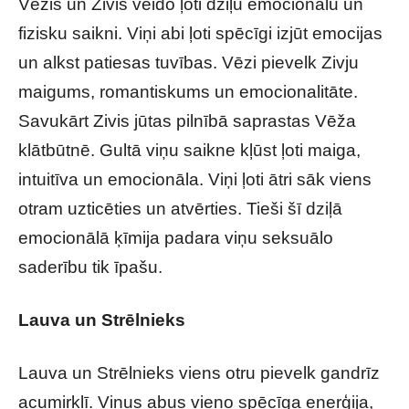
Vēzis un Zivis veido ļoti dziļu emocionālu un
fizisku saikni. Viņi abi ļoti spēcīgi izjūt emocijas
un alkst patiesas tuvības. Vēzi pievelk Zivju
maigums, romantiskums un emocionalitāte.
Savukārt Zivis jūtas pilnībā saprastas Vēža
klātbūtnē. Gultā viņu saikne kļūst ļoti maiga,
intuitīva un emocionāla. Viņi ļoti ātri sāk viens
otram uzticēties un atvērties. Tieši šī dziļā
emocionālā ķīmija padara viņu seksuālo
saderību tik īpašu.
Lauva un Strēlnieks
Lauva un Strēlnieks viens otru pievelk gandrīz
acumirklī. Viņus abus vieno spēcīga enerģija,