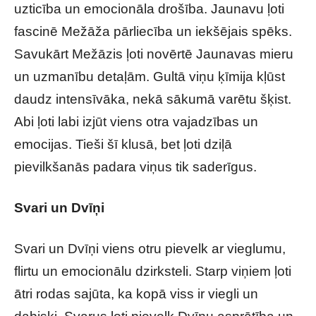
uzticība un emocionāla drošība. Jaunavu ļoti
fascinē Mežāža pārliecība un iekšējais spēks.
Savukārt Mežāzis ļoti novērtē Jaunavas mieru
un uzmanību detaļām. Gultā viņu ķīmija kļūst
daudz intensīvāka, nekā sākumā varētu šķist.
Abi ļoti labi izjūt viens otra vajadzības un
emocijas. Tieši šī klusā, bet ļoti dziļā
pievilkšanās padara viņus tik saderīgus.
Svari un Dvīņi
Svari un Dvīņi viens otru pievelk ar vieglumu,
flirtu un emocionālu dzirksteli. Starp viņiem ļoti
ātri rodas sajūta, ka kopā viss ir viegli un