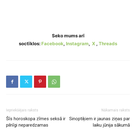
Kurām horoskopa zīmēm ir visaugstākā
seksuālā saderība?
Seko mums arī
soctīklos:
Facebook
,
Instagram
,
X
,
Threads
Iepriekšējais raksts
Nākamais raksts
Šīs horoskopa zīmes seksā ir
Sinoptiķiem ir jaunas ziņas par
pilnīgi neparedzamas
laiku jūnija sākumā