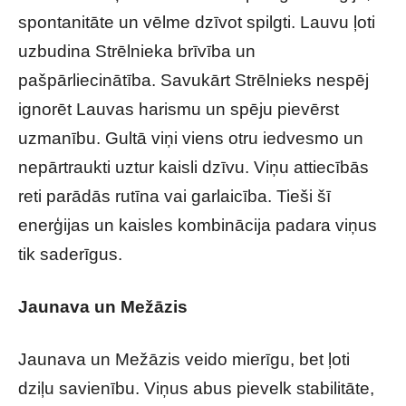
spontanitāte un vēlme dzīvot spilgti. Lauvu ļoti
uzbudina Strēlnieka brīvība un
pašpārliecinātība. Savukārt Strēlnieks nespēj
ignorēt Lauvas harismu un spēju pievērst
uzmanību. Gultā viņi viens otru iedvesmo un
nepārtraukti uztur kaisli dzīvu. Viņu attiecībās
reti parādās rutīna vai garlaicība. Tieši šī
enerģijas un kaisles kombinācija padara viņus
tik saderīgus.
Jaunava un Mežāzis
Jaunava un Mežāzis veido mierīgu, bet ļoti
dziļu savienību. Viņus abus pievelk stabilitāte,