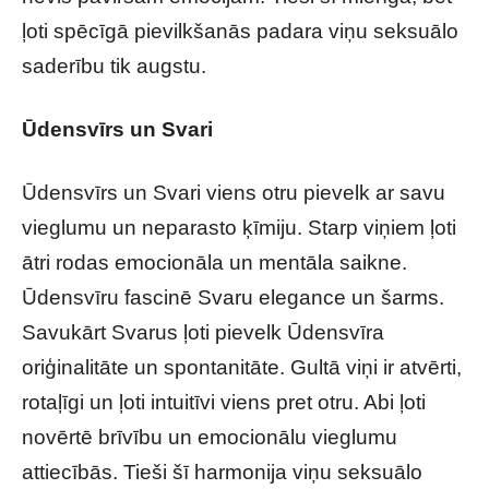
ļoti spēcīgā pievilkšanās padara viņu seksuālo
saderību tik augstu.
Ūdensvīrs un Svari
Ūdensvīrs un Svari viens otru pievelk ar savu
vieglumu un neparasto ķīmiju. Starp viņiem ļoti
ātri rodas emocionāla un mentāla saikne.
Ūdensvīru fascinē Svaru elegance un šarms.
Savukārt Svarus ļoti pievelk Ūdensvīra
oriģinalitāte un spontanitāte. Gultā viņi ir atvērti,
rotaļīgi un ļoti intuitīvi viens pret otru. Abi ļoti
novērtē brīvību un emocionālu vieglumu
attiecībās. Tieši šī harmonija viņu seksuālo