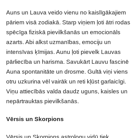
Auns un Lauva veido vienu no kaislīgākajiem
pāriem visā zodiakā. Starp viņiem ļoti ātri rodas
spēcīga fiziskā pievilkšanās un emocionāls
azarts. Abi alkst uzmanības, emociju un
intensīvas ķīmijas. Aunu ļoti pievelk Lauvas
pārliecība un harisma. Savukārt Lauvu fascinē
Auna spontanitāte un drosme. Gultā viņi viens
otru uzkurina vēl vairāk un reti kļūst garlaicīgi.
Viņu attiecībās valda daudz uguns, kaisles un
nepārtrauktas pievilkšanās.
Vērsis un Skorpions
Vērsis un Skorpions astrologu vidū tiek