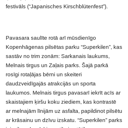
festivāls (“Japanisches Kirschblütenfest”).
Pavasara saulīte rotā arī mūsdienīgo
Kopenhāgenas pilsētas parku “Superkilen”, kas
sastāv no trim zonām: Sarkanais laukums,
Melnais tirgus un Zaļais parks. Šajā parkā
rosīgi rotaļājas bērni un skeiteri
daudzveidīgajās atrakcijās un sporta
laukumos. Melnais tirgus pavasarī iekrīt acīs ar
skaistajiem ķiršu koku ziediem, kas kontrastē
ar melnajām līnijām uz asfalta, papildinot pilsētu
ar krāsainu un dzīvu izskatu. “Superkilen” parks