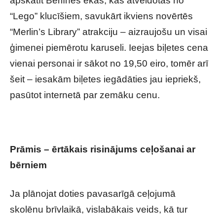
apskatīt Berlīnes ēkas, kas atveidotas no
“Lego” klucīšiem, savukārt ikviens novērtēs
“Merlin’s Library” atrakciju – aizraujošu un visai
ģimenei piemērotu karuseli. Ieejas biļetes cena
vienai personai ir sākot no 19,50 eiro, tomēr arī
šeit – iesakām biļetes iegādāties jau iepriekš,
pasūtot internetā par zemāku cenu.
Prāmis – ērtākais risinājums ceļošanai ar
bērniem
Ja plānojat doties pavasarīgā ceļojumā
skolēnu brīvlaikā, vislabākais veids, kā tur