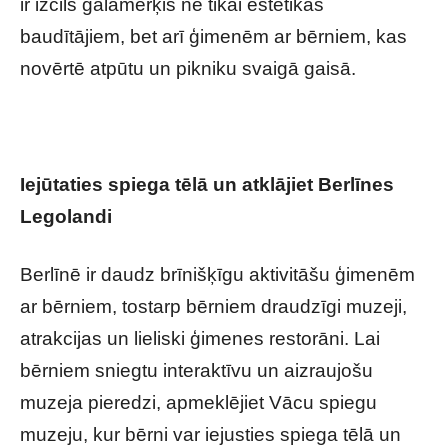
ir izcils galamērķis ne tikai estētikas
baudītājiem, bet arī ģimenēm ar bērniem, kas
novērtē atpūtu un pikniku svaigā gaisā.
Iejūtaties spiega tēlā un atklājiet Berlīnes
Legolandi
Berlīnē ir daudz brīnišķīgu aktivitāšu ģimenēm
ar bērniem, tostarp bērniem draudzīgi muzeji,
atrakcijas un lieliski ģimenes restorāni. Lai
bērniem sniegtu interaktīvu un aizraujošu
muzeja pieredzi, apmeklējiet Vācu spiegu
muzeju, kur bērni var iejusties spiega tēlā un