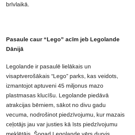
brīvlaikā.
Pasaule caur “Lego” acīm jeb Legolande
Dānijā
Legolande ir pasaulē lielākais un
visaptverošākais “Lego” parks, kas veidots,
izmantojot aptuveni 45 miljonus mazo
plastmasas klucīšu. Legolande piedāvā
atrakcijas bērniem, sākot no divu gadu
vecuma, nodrošinot piedzīvojumu, kur mazais
ceļotājs jau var justies kā īsts piedzīvojumu
meklētājs. Šogad Legolande vērs durvis