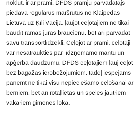
nokļūt, ir ar prāmi. DFDS prāmju pārvadātājs
piedāvā regulārus maršrutus no Klaipēdas
Lietuvā uz Ķīli Vācijā, ļaujot ceļotājiem ne tikai
baudīt rāmās jūras braucienu, bet arī pārvadāt
savu transportlīdzekli. Ceļojot ar prāmi, ceļotāji
var nesatraukties par līdzņemamo mantu un
apģērba daudzumu. DFDS ceļotājiem ļauj ceļot
bez bagāžas ierobežojumiem, tādēļ iespējams
paņemt ne tikai visu nepieciešamo ceļošanai ar
bērniem, bet arī rotaļlietas un spēles jautriem
vakariem ģimenes lokā.
Labākie galamērķi pavasara brīvdienām kopā ar bērniem