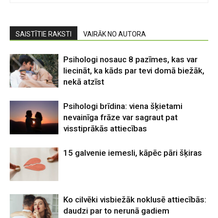
SAISTĪTIE RAKSTI
VAIRĀK NO AUTORA
Psihologi nosauc 8 pazīmes, kas var
liecināt, ka kāds par tevi domā biežāk,
nekā atzīst
Psihologi brīdina: viena šķietami
nevainīga frāze var sagraut pat
visstiprākās attiecības
15 galvenie iemesli, kāpēc pāri šķiras
Ko cilvēki visbiežāk noklusē attiecībās:
daudzi par to nerunā gadiem