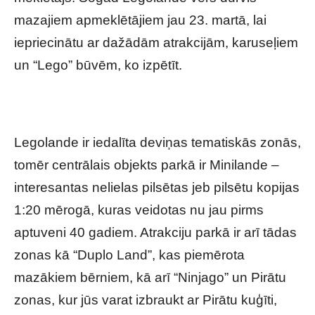
mazajiem apmeklētājiem jau 23. martā, lai
iepriecinātu ar dažādām atrakcijām, karuseļiem
un “Lego” būvēm, ko izpētīt.
Legolande ir iedalīta deviņas tematiskās zonās,
tomēr centrālais objekts parkā ir Minilande –
interesantas nelielas pilsētas jeb pilsētu kopijas
1:20 mērogā, kuras veidotas nu jau pirms
aptuveni 40 gadiem. Atrakciju parkā ir arī tādas
zonas kā “Duplo Land”, kas piemērota
mazākiem bērniem, kā arī “Ninjago” un Pirātu
zonas, kur jūs varat izbraukt ar Pirātu kuģīti,