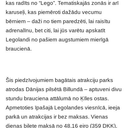
kas radīts no “Lego”. Tematiskajās zonās ir arī
karuseļi, kas piemēroti dažādu vecumu
bērniem – daži no tiem paredzēti, lai raisītu
adrenalīnu, bet citi, lai jūs varētu apskatīt
Legolandi no pašiem augstumiem mierīgā
braucienā.
Šis piedzīvojumiem bagātais atrakciju parks
atrodas Dānijas pilsētā Billundā – aptuveni divu
stundu brauciena attālumā no Ķīles ostas.
Apmetoties īpašajā Legolandes viesnīcā, ieeja
parkā un atrakcijas ir bez maksas. Vienas
dienas biļete maksā no 48,16 eiro (359 DKK),