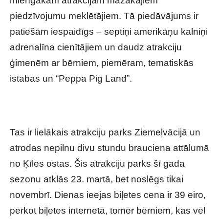
mierīgākām atrakcijām mazākajiem
piedzīvojumu meklētājiem. Tā piedāvājums ir
patiešām iespaidīgs – septiņi amerikāņu kalniņi
adrenalīna cienītājiem un daudz atrakciju
ģimenēm ar bērniem, piemēram, tematiskās
istabas un “Peppa Pig Land”.
Tas ir lielākais atrakciju parks Ziemeļvācijā un
atrodas nepilnu divu stundu brauciena attālumā
no Ķīles ostas. Šis atrakciju parks šī gada
sezonu atklās 23. martā, bet noslēgs tikai
novembrī. Dienas ieejas biļetes cena ir 39 eiro,
pērkot biļetes internetā, tomēr bērniem, kas vēl