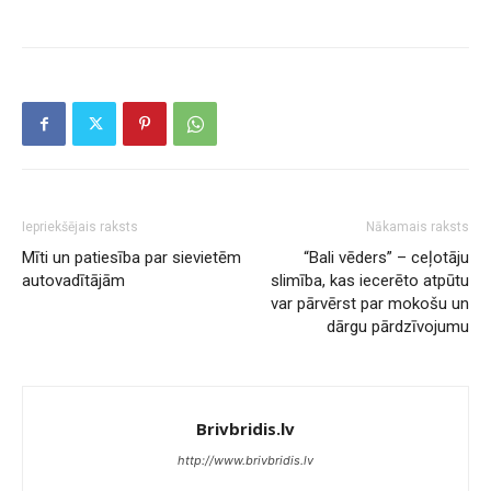
Iepriekšējais raksts
Nākamais raksts
Mīti un patiesība par sievietēm
“Bali vēders” – ceļotāju
autovadītājām
slimība, kas iecerēto atpūtu
var pārvērst par mokošu un
dārgu pārdzīvojumu
Brivbridis.lv
http://www.brivbridis.lv