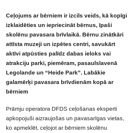
Ceļojums ar bērniem ir izcils veids, kā kopīgi
izklaidēties un iepriecināt bērnus, īpaši
skolēnu pavasara brīvlaikā. Bērnu zinātkāri
attīsta muzeji un izpētes centri, savukārt
aktīvi atpūsties palīdz dabas ieloks vai
atrakciju parki, piemēram, pasaulslavenā
Legolande un “Heide Park”. Labākie
galamērķi pavasara brīvdienām kopā ar
bērniem
Prāmju operatora DFDS ceļošanas eksperti
apkopojuši aizraujošas un pavasarīgas vietas,
ko apmeklēt, ceļojot ar bērniem skolēnu