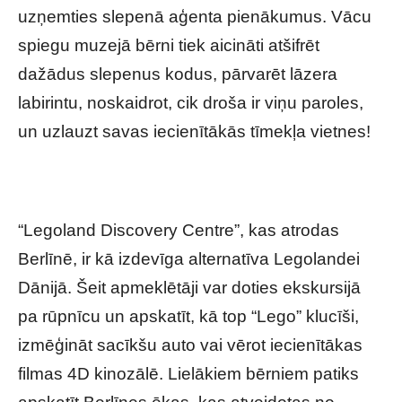
uzņemties slepenā aģenta pienākumus. Vācu
spiegu muzejā bērni tiek aicināti atšifrēt
dažādus slepenus kodus, pārvarēt lāzera
labirintu, noskaidrot, cik droša ir viņu paroles,
un uzlauzt savas iecienītākās tīmekļa vietnes!
“Legoland Discovery Centre”, kas atrodas
Berlīnē, ir kā izdevīga alternatīva Legolandei
Dānijā. Šeit apmeklētāji var doties ekskursijā
pa rūpnīcu un apskatīt, kā top “Lego” klucīši,
izmēģināt sacīkšu auto vai vērot iecienītākas
filmas 4D kinozālē. Lielākiem bērniem patiks