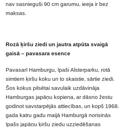
nav sasnieguši 90 cm garumu, ieeja ir bez
maksas.
Rozā ķiršu ziedi un jautra atpūta svaigā
gaisā – pavasara esence
Pavasarī Hamburgu, īpaši Alsterparku, rotā
simtiem ķiršu koku un to skaistie, sārtie ziedi.
Šos kokus pilsētai savulaik uzdāvināja
Hamburgas japāņu kopiena, ar dāsno žestu
godinot savstarpējās attiecības, un kopš 1968.
gada katru gadu maijā Hamburgā norisinās
īpašs japāņu ķiršu ziedu uzziedēšanas