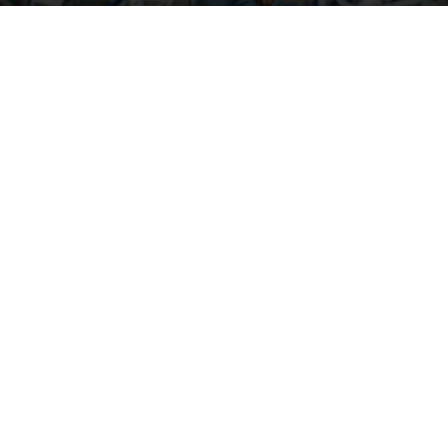
Image by Kireyonok_Yuliya on Freepik