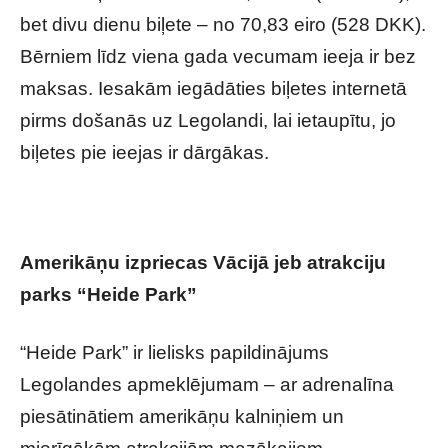
bet divu dienu biļete – no 70,83 eiro (528 DKK).
Bērniem līdz viena gada vecumam ieeja ir bez
maksas. Iesakām iegādāties biļetes internetā
pirms došanās uz Legolandi, lai ietaupītu, jo
biļetes pie ieejas ir dārgākas.
Amerikāņu izpriecas Vācijā jeb atrakciju
parks “Heide Park”
“Heide Park” ir lielisks papildinājums
Legolandes apmeklējumam – ar adrenalīna
piesātinātiem amerikāņu kalniņiem un