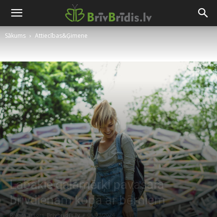
Sākums
Attiecības&Ģimene
Labākie galamērķi pavasara
brīvdienām kopā ar bērniem
Raksta autors
Brivbridis.lv
-
08/03/2024