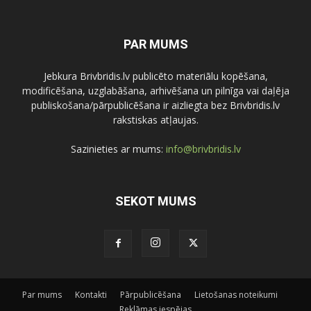
PAR MUMS
Jebkura Brivbridis.lv publicēto materiālu kopēšana,
modificēšana, uzglabāšana, arhivēšana un pilnīga vai daļēja
publiskošana/pārpublicēšana ir aizliegta bez Brivbridis.lv
rakstiskas atļaujas.
Sazinieties ar mums:
info@brivbridis.lv
SEKOT MUMS
Par mums
Kontakti
Pārpublicēšana
Lietošanas noteikumi
Reklāmas iespējas