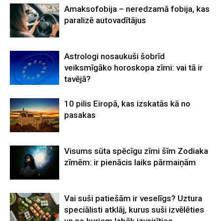
Amaksofobija – neredzamā fobija, kas
paralizē autovadītājus
Astrologi nosaukuši šobrīd
veiksmīgāko horoskopa zīmi: vai tā ir
tavējā?
10 pilis Eiropā, kas izskatās kā no
pasakas
Visums sūta spēcīgu zīmi šīm Zodiaka
zīmēm: ir pienācis laiks pārmaiņām
Vai suši patiešām ir veselīgs? Uztura
speciālisti atklāj, kurus suši izvēlēties