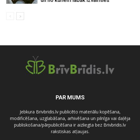
un no kuriem labāk izvairīties
PAR MUMS
Jebkura Brivbridis.lv publicēto materiālu kopēšana,
modificēšana, uzglabāšana, arhivēšana un pilnīga vai daļēja
publiskošana/pārpublicēšana ir aizliegta bez Brivbridis.lv
rakstiskas atļaujas.