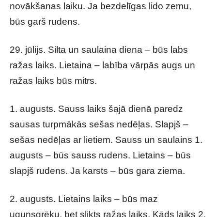
novākšanas laiku. Ja bezdelīgas lido zemu,
būs garš rudens.
29. jūlijs. Silta un saulaina diena – būs labs
ražas laiks. Lietaina – labība vārpās augs un
ražas laiks būs mitrs.
1. augusts. Sauss laiks šajā dienā paredz
sausas turpmākās sešas nedēļas. Slapjš –
sešas nedēļas ar lietiem. Sauss un saulains 1.
augusts – būs sauss rudens. Lietains – būs
slapjš rudens. Ja karsts – būs gara ziema.
2. augusts. Lietains laiks – būs maz
ugunsgrēku, bet slikts ražas laiks. Kāds laiks 2.