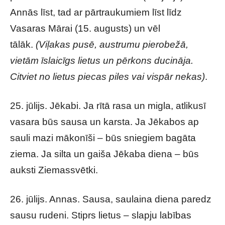
Annās līst, tad ar pārtraukumiem līst līdz
Vasaras Mārai (15. augusts) un vēl
tālāk.
(Viļakas pusē, austrumu pierobežā,
vietām īslaicīgs lietus un pērkons ducināja.
Citviet no lietus piecas piles vai vispār nekas)
.
25. jūlijs. Jēkabi. Ja rītā rasa un migla, atlikusī
vasara būs sausa un karsta. Ja Jēkabos ap
sauli mazi mākonīši – būs sniegiem bagāta
ziema. Ja silta un gaiša Jēkaba diena – būs
auksti Ziemassvētki.
26. jūlijs. Annas. Sausa, saulaina diena paredz
sausu rudeni. Stiprs lietus – slapju labības