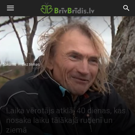
Sākums
Bez tēmas
Laika vērotājs atklāj 40 dienas, kas
nosaka laiku tālākajā rudenī un
ziemā