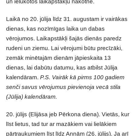
un ielūkotos laikapstākļu nākotnē.
Laikā no 20. jūlija līdz 31. augustam ir vairākas
dienas, kas nozīmīgas laika un dabas
vērojumos. Laikapstākļi šajās dienās paredz
rudeni un ziemu. Lai vērojumi būtu precīzāki,
zemāk minētajām dienām jāpieskaita 13
dienas, lai dabūtu datumu, kas atbilst Jūlija
kalendāram.
P.S. Vairāk kā pirms 100 gadiem
senči savus vērojumus pievienoja vecā stila
(Jūlija) kalendāram.
20. jūlijs (Elijāsa jeb Pērkona diena). Vietās, kur
līst lietus, tad tur ar mazākiem vai lielākiem
pārtraukumiem līst līdz Annām (26. jūlijs). Ja arī