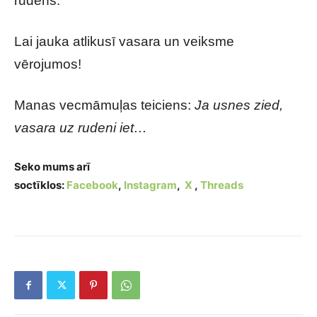
rudens.
Lai jauka atlikusī vasara un veiksme
vērojumos!
Manas vecmāmuļas teiciens:
Ja usnes zied,
vasara uz rudeni iet…
Seko mums arī
soctīklos:
Facebook
,
Instagram
,
X
,
Threads