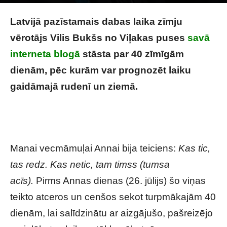
Raksta autors
Brivbridis.lv
-
26/07/2024
Latvijā pazīstamais dabas laika zīmju
vērotājs Vilis Bukšs no Viļakas puses
savā
interneta blogā
stāsta par 40 zīmīgām
dienām, pēc kurām var prognozēt laiku
gaidāmajā rudenī un ziemā.
Laika vērotājs
atklāj 40 dienas, kas nosaka laiku tālākajā
rudenī un ziemā
Manai vecmāmuļai Annai bija teiciens:
Kas tic,
tas redz. Kas netic, tam timss (tumsa
acīs).
Pirms Annas dienas (26. jūlijs) šo viņas
teikto atceros un cenšos sekot turpmākajām 40
dienām, lai salīdzinātu ar aizgājušo, pašreizējo