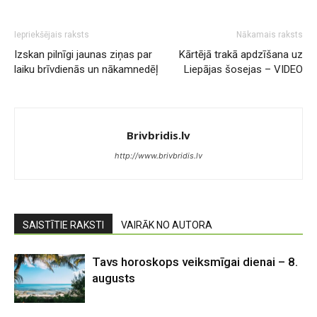
Iepriekšējais raksts
Nākamais raksts
Izskan pilnīgi jaunas ziņas par
Kārtējā trakā apdzīšana uz
laiku brīvdienās un nākamnedēļ
Liepājas šosejas – VIDEO
Brivbridis.lv
http://www.brivbridis.lv
SAISTĪTIE RAKSTI
VAIRĀK NO AUTORA
Tavs horoskops veiksmīgai dienai – 8.
augusts