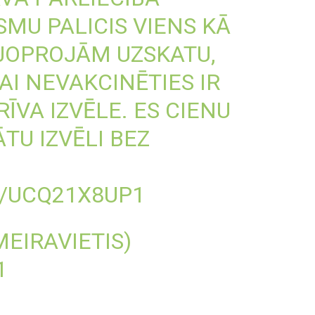
SMU PALICIS VIENS KĀ
 JOPROJĀM UZSKATU,
AI NEVAKCINĒTIES IR
RĪVA IZVĒLE. ES CIENU
TU IZVĒLI BEZ
M/UCQ21X8UP1
MEIRAVIETIS)
1