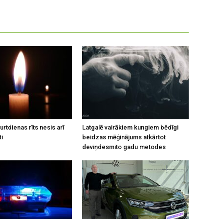
rtdienas rīts nesis arī
Latgalē vairākiem kungiem bēdīgi
ti
beidzas mēģinājums atkārtot
deviņdesmito gadu metodes