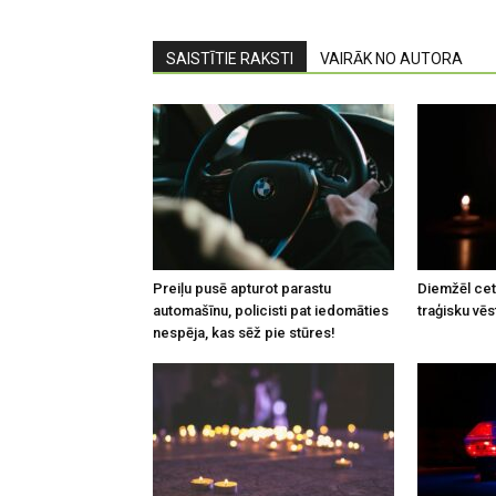
SAISTĪTIE RAKSTI
VAIRĀK NO AUTORA
Preiļu pusē apturot parastu
Diemžēl cetu
automašīnu, policisti pat iedomāties
traģisku vēs
nespēja, kas sēž pie stūres!