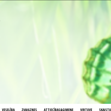
VESELĪBA
ZVAIGZNES
ATTIECĪBAS&ĢIMENE
VIRTUVE
SKAIST