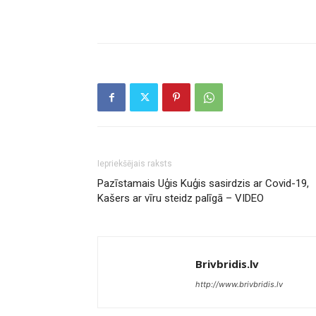
Iepriekšējais raksts
Pazīstamais Uģis Kuģis sasirdzis ar Covid-19,
Kašers ar vīru steidz palīgā – VIDEO
Brivbridis.lv
http://www.brivbridis.lv