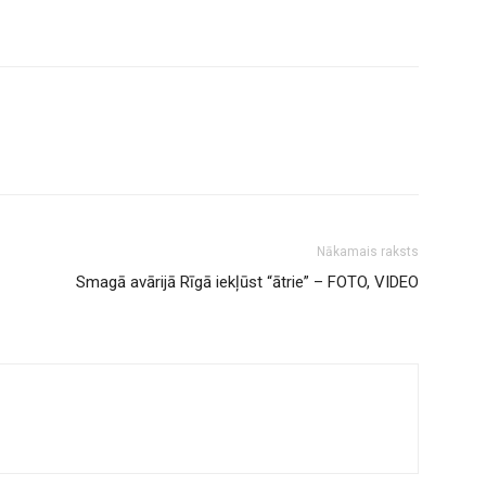
Nākamais raksts
Smagā avārijā Rīgā iekļūst “ātrie” – FOTO, VIDEO