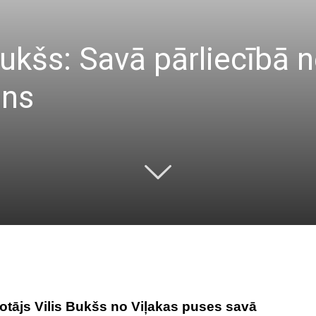
Bukšs: Savā pārliecībā 
ens
otājs Vilis Bukšs no Viļakas puses savā