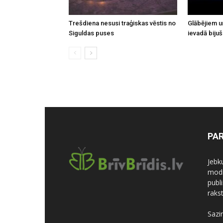
Trešdiena nesusi traģiskas vēstis no
Glābējiem u
Siguldas puses
ievadā biju
PA
Jebk
modi
publi
rakst
Sazi