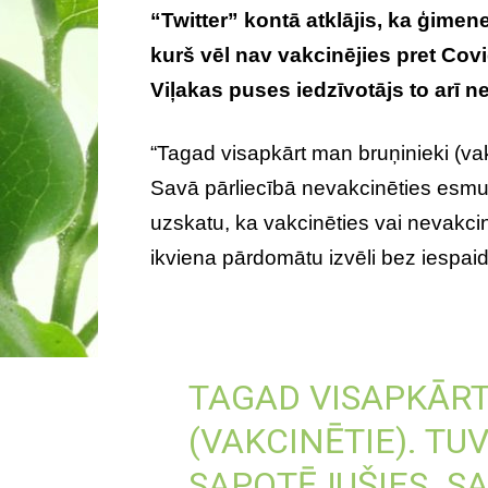
“Twitter” kontā atklājis, ka ģimen
kurš vēl nav vakcinējies pret Cov
Viļakas puses iedzīvotājs to arī n
“Tagad visapkārt man bruņinieki (vak
Savā pārliecībā nevakcinēties esmu 
uzskatu, ka vakcinēties vai nevakcinē
ikviena pārdomātu izvēli bez iespaid
TAGAD VISAPKĀRT
(VAKCINĒTIE). TUV
SAPOTĒJUŠIES. S