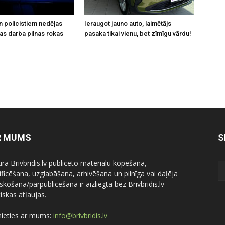
n policistiem nedēļas
Ieraugot jauno auto, laimētājs
šas darba pilnas rokas
pasaka tikai vienu, bet zīmīgu vārdu!
R MUMS
S
ura Brivbridis.lv publicēto materiālu kopēšana,
ficēšana, uzglabāšana, arhivēšana un pilnīga vai daļēja
skošana/pārpublicēšana ir aizliegta bez Brivbridis.lv
iskas atļaujas.
nieties ar mums:
info@brivbridis.lv