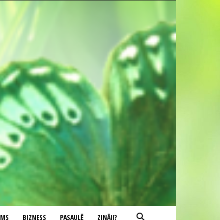
UMS
BIZNESS
PASAULĒ
ZINĀJI?