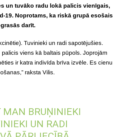
es un tuvāko radu lokā palicis vienīgais,
id-19. Noprotams, ka riskā grupā esošais
egrasās darīt.
cinētie). Tuvinieki un radi sapotējušies.
palicis viens kā baltais pūpols. Joprojām
ties ir katra indivīda brīva izvēle. Es cienu
ošanas,” raksta Vilis.
 MAN BRUŅINIEKI
INIEKI UN RADI
AVĀ PĀRLIECĪBĀ