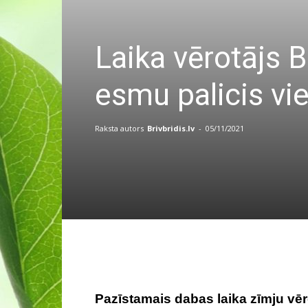
Laika vērotājs 
esmu palicis vi
Raksta autors
Brivbridis.lv
-
05/11/2021
Pazīstamais dabas laika zīmju vēr