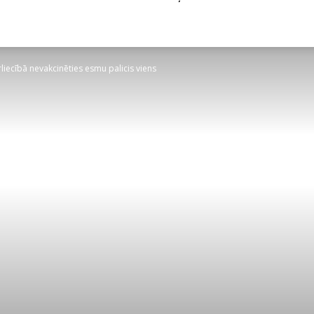
rliecībā nevakcinēties esmu palicis viens