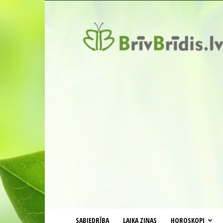
BrīvBrīdis.lv
SABIEDRĪBA
LAIKA ZIŅAS
HOROSKOPI