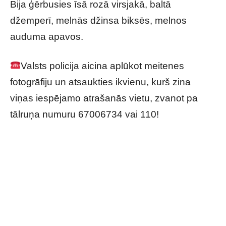
Bija ģērbusies īsā rozā virsjakā, baltā
džemperī, melnās džinsa biksēs, melnos
auduma apavos.
Valsts policija aicina aplūkot meitenes
fotogrāfiju un atsaukties ikvienu, kurš zina
viņas iespējamo atrašanās vietu, zvanot pa
tālruņa numuru 67006734 vai 110!