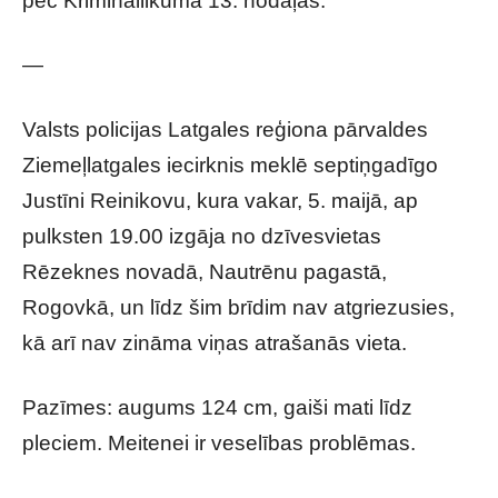
pēc Krimināllikuma 13. nodaļas.
—
Valsts policijas Latgales reģiona pārvaldes
Ziemeļlatgales iecirknis meklē septiņgadīgo
Justīni Reinikovu, kura vakar, 5. maijā, ap
pulksten 19.00 izgāja no dzīvesvietas
Rēzeknes novadā, Nautrēnu pagastā,
Rogovkā, un līdz šim brīdim nav atgriezusies,
kā arī nav zināma viņas atrašanās vieta.
Pazīmes: augums 124 cm, gaiši mati līdz
pleciem. Meitenei ir veselības problēmas.