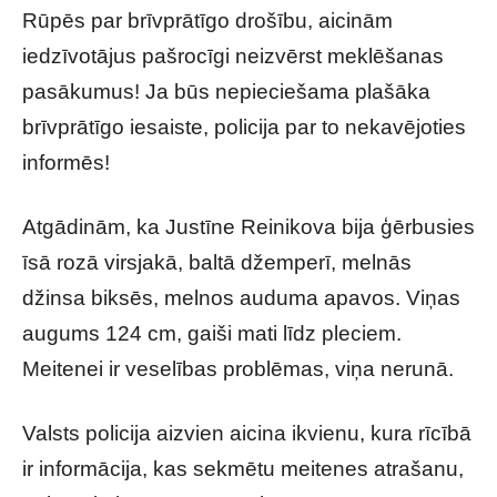
Rūpēs par brīvprātīgo drošību, aicinām
iedzīvotājus pašrocīgi neizvērst meklēšanas
pasākumus! Ja būs nepieciešama plašāka
brīvprātīgo iesaiste, policija par to nekavējoties
informēs!
Atgādinām, ka Justīne Reinikova bija ģērbusies
īsā rozā virsjakā, baltā džemperī, melnās
džinsa biksēs, melnos auduma apavos. Viņas
augums 124 cm, gaiši mati līdz pleciem.
Meitenei ir veselības problēmas, viņa nerunā.
Valsts policija aizvien aicina ikvienu, kura rīcībā
ir informācija, kas sekmētu meitenes atrašanu,