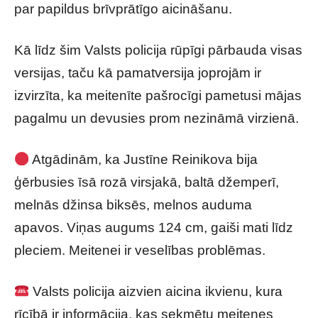
par papildus brīvprātīgo aicināšanu.
Kā līdz šim Valsts policija rūpīgi pārbauda visas
versijas, taču kā pamatversija joprojām ir
izvirzīta, ka meitenīte pašrocīgi pametusi mājas
pagalmu un devusies prom nezināmā virzienā.
Atgādinām, ka Justīne Reinikova bija
ģērbusies īsā rozā virsjakā, baltā džemperī,
melnās džinsa biksēs, melnos auduma
apavos. Viņas augums 124 cm, gaiši mati līdz
pleciem. Meitenei ir veselības problēmas.
Valsts policija aizvien aicina ikvienu, kura
rīcībā ir informācija, kas sekmētu meitenes