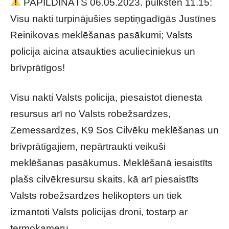
PAPILDINĀTS 06.05.2023. pulksten 11.15:
Visu nakti turpinājušies septiņgadīgās Justīnes
Reinikovas meklēšanas pasākumi; Valsts
policija aicina atsaukties aculieciniekus un
brīvprātīgos!
Visu nakti Valsts policija, piesaistot dienesta
resursus arī no Valsts robežsardzes,
Zemessardzes, K9 Sos Cilvēku meklēšanas un
brīvprātīgajiem, nepārtraukti veikuši
meklēšanas pasākumus. Meklēšanā iesaistīts
plašs cilvēkresursu skaits, kā arī piesaistīts
Valsts robežsardzes helikopters un tiek
izmantoti Valsts policijas droni, tostarp ar
termokameru.