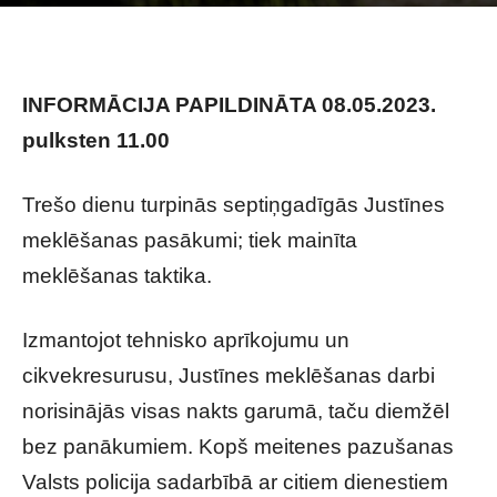
Raksta autors
Brivbridis.lv
-
07/05/2023
INFORMĀCIJA PAPILDINĀTA 08.05.2023.
pulksten 11.00
Trešo dienu turpinās septiņgadīgās Justīnes
meklēšanas pasākumi; tiek mainīta
meklēšanas taktika.
Izmantojot tehnisko aprīkojumu un
cikvekresurusu, Justīnes meklēšanas darbi
norisinājās visas nakts garumā, taču diemžēl
bez panākumiem. Kopš meitenes pazušanas
Valsts policija sadarbībā ar citiem dienestiem