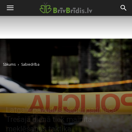
Sākums
Sabiedrība
Latgalē pazudusī septiņgadniece:
Trešajā dienā tiek mainīta
meklēšanas taktika