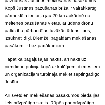
pazudušās Justīnes meklēšanas pasākumus.
Kopš Justīnes pazušanas brīža ir vairākkārtīgi
pārmeklēta teritorija jau 20 km apkārtnē no
meitenes pazušanas vietas, ar ūdens dronu
palīdzību pārbaudītas tuvākās ūdenstilpes,
izsūknēti dīķi. Diemžēl pagaidām meklēšanas
pasākumi ir bez panākumiem.
Tāpat kā pagājušajās naktīs, arī naktī uz
pirmdienu policija kopā ar kolēģiem, dienestiem
un organizācijām turpināja meklēt septiņgadīgo
Justīni.
Arī svētdien meklēšanas pasākumos piedalījās
liels brīvprātīgo skaits. Rūpēs par brīvprātīgo