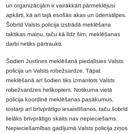
un organizācijām ir vairākkārt pārmeklējusi
apkārti, kā arī tajā esošās akas un ūdenstilpes.
Šobrīd Valsts policija izstrādā meklēšana
taktikas maiņu, taču kā līdz šim, meklēšanas
darbi netiks pārtraukti.
Šodien Justīnes meklēšanā piedalīsies Valsts
policija un Valsts robežsardze. Tāpat
meklēšanā arī šodien tiks izmantots Valsts
robežsardzes helikopters. Notikuma vietā
policija koordinē meklēšanas pasākumus,
tostarp arī brīvprātīgo iesaistīšanos, taču šobrīd
lielāks brīvprātīgo skaits nav nepieciešams.
Nepieciešamības gadījumā Valsts policija ziņos