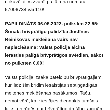
nekavējoties zvanīt pa tālruņa numuru
67006734 vai 110!
PAPILDINĀTS 06.05.2023. pulksten 22.55:
Šonakt brīvprātīgo palīdzība Justīnes
Reinikovas meklēšanā vairs nav
nepieciešama; Valsts policija aicina
ierasties palīgā brīvprātīgos svētdien, sākot
no pulksten 6.00!
Valsts policija izsaka pateicību brīvprātīgajiem,
kuri līdz šim brīdim iesaistījās septiņgadīgās
meitenes meklēšanas pasākumos. Taču,
ņemot vērā, ka ir iestājies diennakts tumšais
laiks, un rūpēs par brīvprātīgo drošību, aicinām