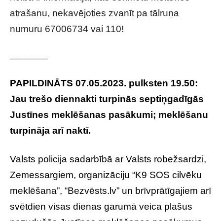
atrašanu, nekavējoties zvanīt pa tālruņa
numuru 67006734 vai 110!
___________
PAPILDINĀTS 07.05.2023. pulksten 19.50:
Jau trešo diennakti turpinās septiņgadīgās
Justīnes meklēšanas pasākumi; meklēšanu
turpināja arī naktī.
Valsts policija sadarbībā ar Valsts robežsardzi,
Zemessargiem, organizāciju “K9 SOS cilvēku
meklēšana”, “Bezvēsts.lv” un brīvprātīgajiem arī
svētdien visas dienas garumā veica plašus