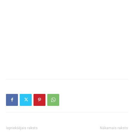
Iepriekšējais raksts
Nākamais raksts