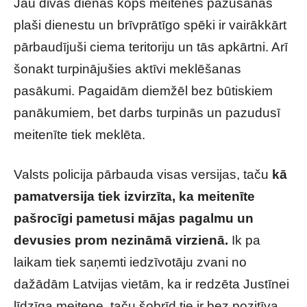
Jau divas dienas kopš meitenes pazušanas
plaši dienestu un brīvprātīgo spēki ir vairākkārt
pārbaudījuši ciema teritoriju un tās apkārtni. Arī
šonakt turpinājušies aktīvi meklēšanas
pasākumi. Pagaidām diemžēl bez būtiskiem
panākumiem, bet darbs turpinās un pazudusī
meitenīte tiek meklēta.
Valsts policija pārbauda visas versijas, taču
kā
pamatversija tiek izvirzīta, ka meitenīte
pašrocīgi pametusi mājas pagalmu un
devusies prom nezināmā virzienā.
Ik pa
laikam tiek saņemti iedzīvotāju zvani no
dažādām Latvijas vietām, ka ir redzēta Justīnei
līdzīga meitene, taču šobrīd tie ir bez pozitīva