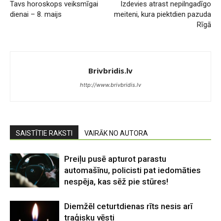
Tavs horoskops veiksmīgai
Izdevies atrast nepilngadīgo
dienai – 8. maijs
meiteni, kura piektdien pazuda
Rīgā
Brivbridis.lv
http://www.brivbridis.lv
SAISTĪTIE RAKSTI
VAIRĀK NO AUTORA
Preiļu pusē apturot parastu
automašīnu, policisti pat iedomāties
nespēja, kas sēž pie stūres!
Diemžēl ceturtdienas rīts nesis arī
traģisku vēsti