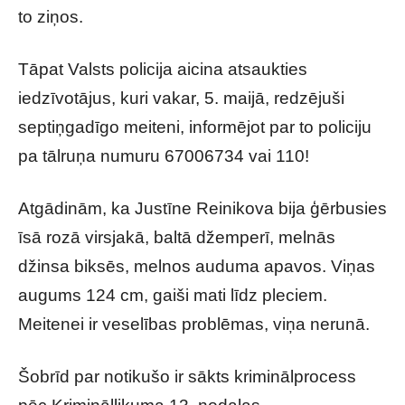
to ziņos.
Tāpat Valsts policija aicina atsaukties
iedzīvotājus, kuri vakar, 5. maijā, redzējuši
septiņgadīgo meiteni, informējot par to policiju
pa tālruņa numuru 67006734 vai 110!
Atgādinām, ka Justīne Reinikova bija ģērbusies
īsā rozā virsjakā, baltā džemperī, melnās
džinsa biksēs, melnos auduma apavos. Viņas
augums 124 cm, gaiši mati līdz pleciem.
Meitenei ir veselības problēmas, viņa nerunā.
Šobrīd par notikušo ir sākts kriminālprocess