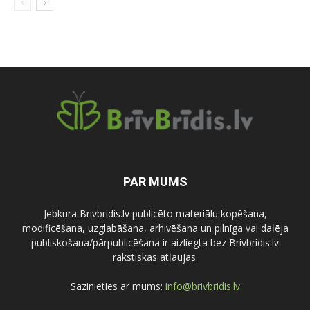
PAR MUMS
Jebkura Brivbridis.lv publicēto materiālu kopēšana,
modificēšana, uzglabāšana, arhivēšana un pilnīga vai daļēja
publiskošana/pārpublicēšana ir aizliegta bez Brivbridis.lv
rakstiskas atļaujas.
Sazinieties ar mums:
info@brivbridis.lv