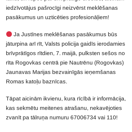
iedzīvotājus pašrocīgi neizvērst meklēšanas
pasākumus un uzticēties profesionāļiem!
Ja Justīnes meklēšanas pasākumus būs
jāturpina arī rīt, Valsts policija gaidīs ierodamies
brīvprātīgos rītdien, 7. maijā, pulksten sešos no
rīta Rogovkas centrā pie Nautrēnu (Rogovkas)
Jaunavas Marijas bezvainīgās ieņemšanas
Romas katoļu baznīcas.
Tāpat aicinām ikvienu, kura rīcībā ir informācija,
kas sekmētu meitenes atrašanu, nekavējoties
zvanīt pa tālruņa numuru 67006734 vai 110!