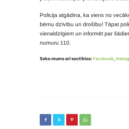
Policija atgādina, ka viens no vecā
bērnu dzīvību un drošību! Tāpat poli
vienaldzīgiem un informēt par šādie
numuru 110.
Seko mums arī soctīklos:
Facebook
,
Insta