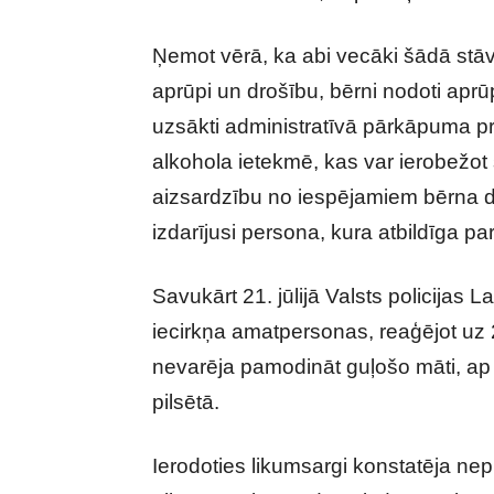
Ņemot vērā, ka abi vecāki šādā stāv
aprūpi un drošību, bērni nodoti aprū
uzsākti administratīvā pārkāpuma pr
alkohola ietekmē, kas var ierobežot
aizsardzību no iespējamiem bērna d
izdarījusi persona, kura atbildīga p
Savukārt 21. jūlijā Valsts policijas 
iecirkņa amatpersonas, reaģējot u
nevarēja pamodināt guļošo māti, ap
pilsētā.
Ierodoties likumsargi konstatēja nep