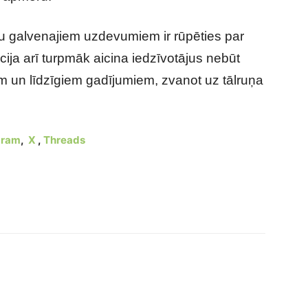
ku galvenajiem uzdevumiem ir rūpēties par
cija arī turpmāk aicina iedzīvotājus nebūt
m un līdzīgiem gadījumiem, zvanot uz tālruņa
gram
,
X
,
Threads