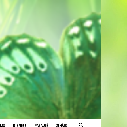
UMS
BIZNESS
PASAULĒ
ZINĀJI?