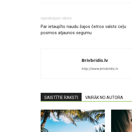
Iepriekšējais raksts
Par ietaupīto naudu šajos četros valsts ceļu
posmos atjaunos segumu
Brivbridis.lv
http://www.brivbridis.lv
SAISTĪTIE RAKSTI
VAIRĀK NO AUTORA