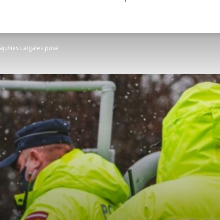
nājušies Latgales pusē