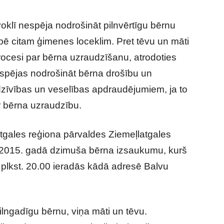
oklī nespēja nodrošināt pilnvērtīgu bērnu
pē citam ģimenes loceklim. Pret tēvu un māti
ocesi par bērna uzraudzīšanu, atrodoties
 spējas nodrošināt bērna drošību un
zīvības un veselības apdraudējumiem, ja to
ar bērna uzraudzību.
Latgales reģiona pārvaldes Ziemeļlatgales
z 2015. gadā dzimuša bērna izsaukumu, kurš
 plkst. 20.00 ieradās kādā adresē Balvu
ilngadīgu bērnu, viņa māti un tēvu.