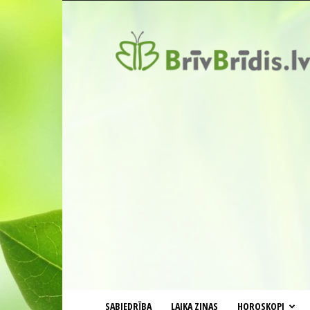
BrīvBrīdis.lv
SABIEDRĪBA
LAIKA ZIŅAS
HOROSKOPI