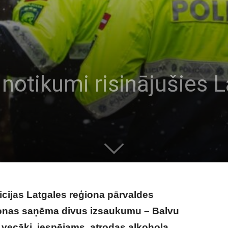
 notikumi risinājušies 
licijas Latgales reģiona pārvaldes
sonas saņēma divus izsaukumu – Balvu
vecāki, iespējams, atrodas alkohola