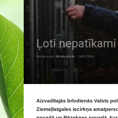
Ļoti nepatīkami
Raksta autors
Brivbridis.lv
-
24/07/2024
FOTO: Valsts policija
Aizvadītajās brīvdienās Valsts po
Ziemeļlatgales iecirkņa amatper
novadā un Rēzeknes novadā, kur 