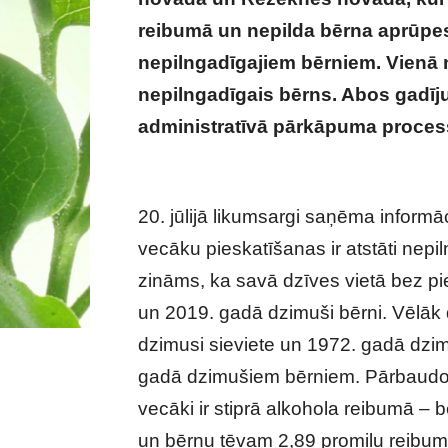
reibumā un nepilda bērna aprūpe
nepilngadīgajiem bērniem. Vienā
nepilngadīgais bērns. Abos gadīj
administratīvā pārkāpuma proces
Latgales pusē
20. jūlijā likumsargi saņēma infor
vecāku pieskatīšanas ir atstāti nepil
zināms, ka savā dzīves vietā bez pi
un 2019. gadā dzimuši bērni. Vēlāk 
dzimusi sieviete un 1972. gadā dzimi
gadā dzimušiem bērniem. Pārbaudot 
vecāki ir stiprā alkohola reibumā – 
un bērnu tēvam 2,89 promiļu reibum