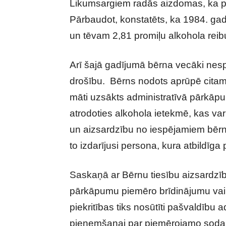
Likumsargiem radās aizdomas, ka pi
Pārbaudot, konstatēts, ka 1984. gadā
un tēvam 2,81 promiļu alkohola rei
Arī šajā gadījumā bērna vecāki nesp
drošību. Bērns nodots aprūpē citam
māti uzsākts administratīvā pārkāp
atrodoties alkohola ietekmē, kas va
un aizsardzību no iespējamiem bērn
to izdarījusi persona, kura atbildīga
Saskaņā ar Bērnu tiesību aizsardzīb
pārkāpumu piemēro brīdinājumu vai n
piekritības tiks nosūtīti pašvaldību
pieņemšanai par piemērojamo soda