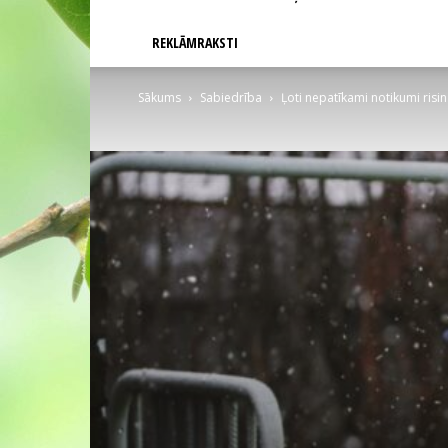
REKLĀMRAKSTI
Sākums
Sabiedrība
Ļoti nepatīkami notikumi risi