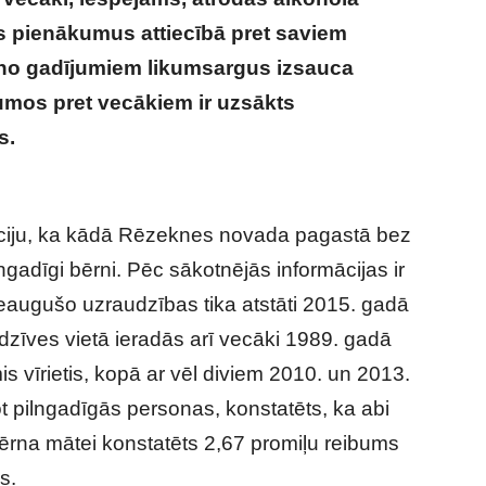
s pienākumus attiecībā pret saviem
 no gadījumiem likumsargus izsauca
umos pret vecākiem ir uzsākts
s.
Ļoti nepatīkami notikumi risinājušies
māciju, ka kādā Rēzeknes novada pagastā bez
ngadīgi bērni. Pēc sākotnējās informācijas ir
eaugušo uzraudzības tika atstāti 2015. gadā
dzīves vietā ieradās arī vecāki 1989. gadā
s vīrietis, kopā ar vēl diviem 2010. un 2013.
pilngadīgās personas, konstatēts, ka abi
bērna mātei konstatēts 2,67 promiļu reibums
s.