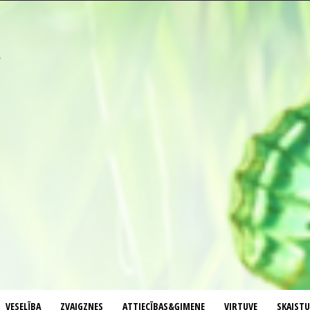
VESELĪBA
ZVAIGZNES
ATTIECĪBAS&ĢIMENE
VIRTUVE
SKAIST