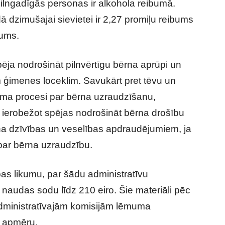
lngadīgās personas ir alkohola reibumā.
 dzimušajai sievietei ir 2,27 promiļu reibums
bums.
ēja nodrošināt pilnvērtīgu bērna aprūpi un
 ģimenes loceklim. Savukārt pret tēvu un
uma procesi par bērna uzraudzīšanu,
r ierobežot spējas nodrošināt bērna drošību
a dzīvības un veselības apdraudējumiem, ja
 par bērna uzraudzību.
as likumu, par šādu administratīvu
audas sodu līdz 210 eiro. Šie materiāli pēc
 administratīvajām komisijām lēmuma
 apmēru.