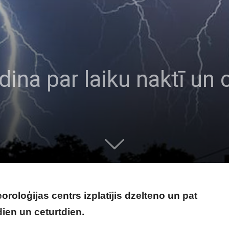
īdina par laiku naktī un 
oroloģijas centrs izplatījis dzelteno un pat
dien un ceturtdien.
Ļoti nopietni brīdina