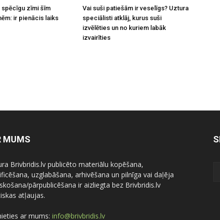
 spēcīgu zīmi šīm
Vai suši patiešām ir veselīgs? Uztura
ēm: ir pienācis laiks
speciālisti atklāj, kurus suši
izvēlēties un no kuriem labāk
izvairīties
R MUMS
S
ura Brivbridis.lv publicēto materiālu kopēšana,
ficēšana, uzglabāšana, arhivēšana un pilnīga vai daļēja
skošana/pārpublicēšana ir aizliegta bez Brivbridis.lv
iskas atļaujas.
nieties ar mums:
info@brivbridis.lv