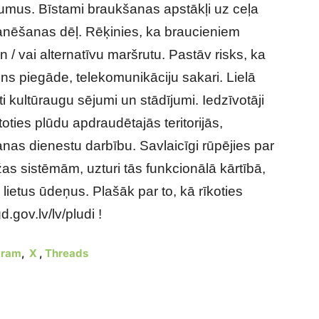
dījumus. Bīstami braukšanas apstākļi uz ceļa
anēšanas dēļ. Rēķinies, ka braucieniem
 / vai alternatīvu maršrutu. Pastāv risks, ka
ens piegāde, telekomunikāciju sakari. Lielā
i kultūraugu sējumi un stādījumi. Iedzīvotāji
oties plūdu apdraudētajās teritorijās,
as dienestu darbību. Savlaicīgi rūpējies par
as sistēmām, uzturi tās funkcionālā kārtībā,
 lietus ūdeņus. Plašāk par to, kā rīkoties
.gov.lv/lv/pludi !
gram
,
X
,
Threads