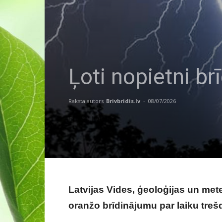
Ļoti nopietni br
Raksta autors
Brivbridis.lv
-
08/07/2026
FOTO: LVĢMC
Latvijas Vides, ģeoloģijas un mete
oranžo brīdinājumu par laiku treš
par laiku naktī un ceturtdien