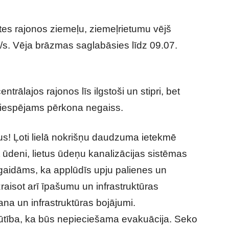
es rajonos ziemeļu, ziemeļrietumu vējš
/s. Vēja brāzmas saglabāsies līdz 09.07.
ntrālajos rajonos līs ilgstoši un stipri, bet
i, iespējams pērkona negaiss.
tus! Ļoti lielā nokrišņu daudzuma ietekmē
ūdeni, lietus ūdeņu kanalizācijas sistēmas
gaidāms, ka applūdīs upju palienes un
raisot arī īpašumu un infrastruktūras
na un infrastruktūras bojājumi.
būtība, ka būs nepieciešama evakuācija. Seko