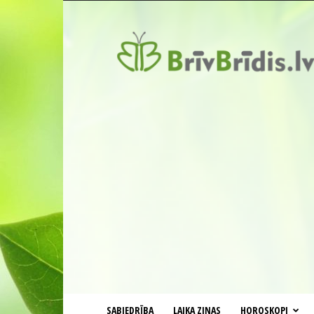
BrīvBrīdis.lv
SABIEDRĪBA
LAIKA ZIŅAS
HOROSKOPI