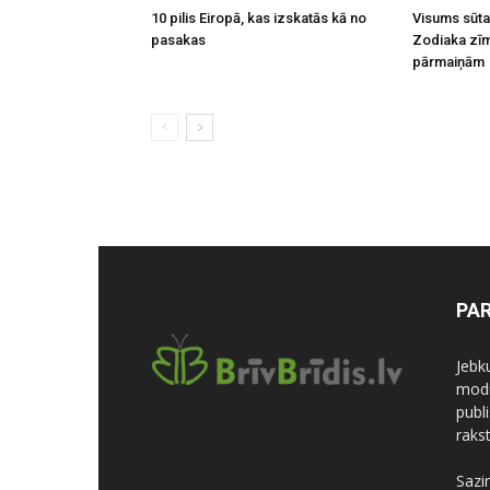
10 pilis Eiropā, kas izskatās kā no
Visums sūta
pasakas
Zodiaka zīm
pārmaiņām
PA
Jebk
modi
publi
rakst
Sazi