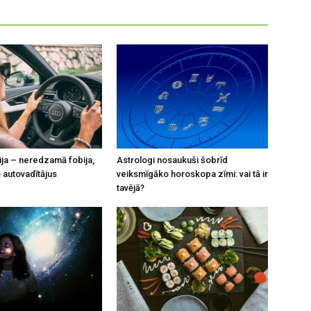
ja – neredzamā fobija,
Astrologi nosaukuši šobrīd
 autovadītājus
veiksmīgāko horoskopa zīmi: vai tā ir
tavējā?