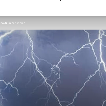
 naktī un ceturtdien