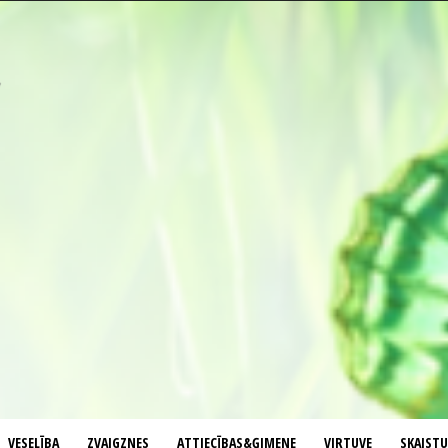
VESELĪBA
ZVAIGZNES
ATTIECĪBAS&ĢIMENE
VIRTUVE
SKAIST