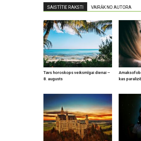
SAISTĪTIE RAKSTI
VAIRĀK NO AUTORA
Tavs horoskops veiksmīgai dienai –
Amaksofobi
8. augusts
kas paralizē