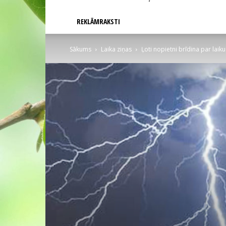
REKLĀMRAKSTI
Sākums
Laika ziņas
Ļoti nopietni brīdina par laiku