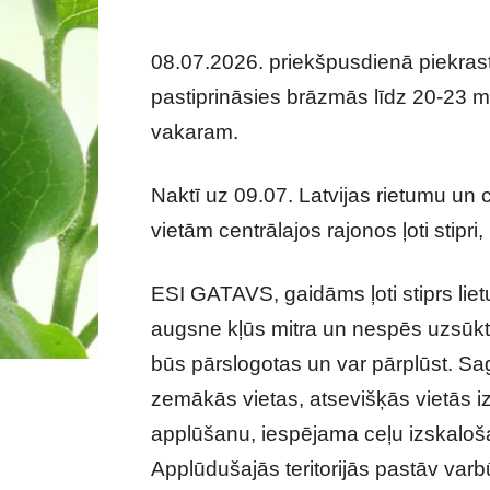
08.07.2026. priekšpusdienā piekrast
pastiprināsies brāzmās līdz 20-23 m
vakaram.
Naktī uz 09.07. Latvijas rietumu un ce
vietām centrālajos rajonos ļoti stipr
ESI GATAVS, gaidāms ļoti stiprs lie
augsne kļūs mitra un nespēs uzsūkt 
būs pārslogotas un var pārplūst. Sa
zemākās vietas, atsevišķās vietās iz
applūšanu, iespējama ceļu izskaloša
Applūdušajās teritorijās pastāv var