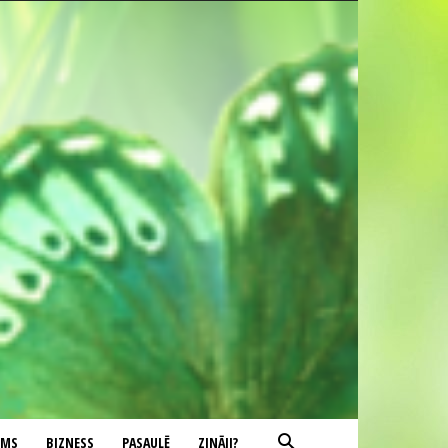
UMS
BIZNESS
PASAULĒ
ZINĀJI?