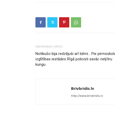
Iepriekšējais raksts
Notikušo bija redzējuši arī bērni… Pie pirmsskol
izglītības iestādes Rīgā policisti savāc neķītru
kungu
Brivbridis.lv
http://www.brivbridis.lv