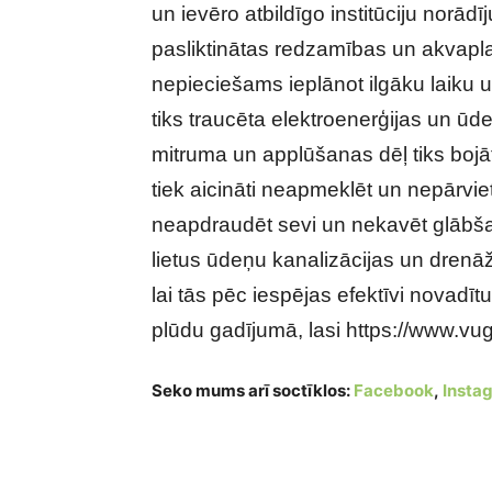
un ievēro atbildīgo institūciju norā
pasliktinātas redzamības un akvapl
nepieciešams ieplānot ilgāku laiku un
tiks traucēta elektroenerģijas un ūd
mitruma un applūšanas dēļ tiks bojāt
tiek aicināti neapmeklēt un nepārviet
neapdraudēt sevi un nekavēt glābšan
lietus ūdeņu kanalizācijas un drenāž
lai tās pēc iespējas efektīvi novadītu
plūdu gadījumā, lasi https://www.vugd
Seko mums arī soctīklos:
Facebook
,
Insta