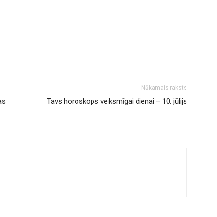
Nākamais raksts
as
Tavs horoskops veiksmīgai dienai – 10. jūlijs